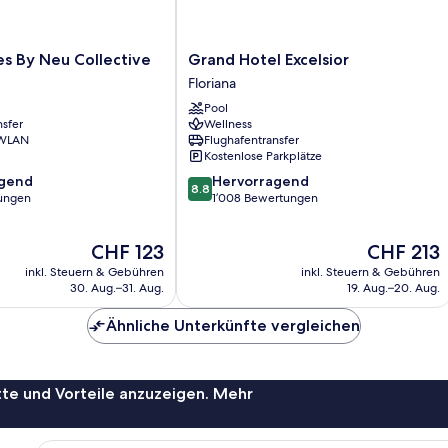
Grand
es By Neu Collective
Grand Hotel Excelsior
Hotel
Floriana
Excelsior
Pool
Floriana
nsfer
Wellness
 WLAN
Flughafentransfer
Kostenlose Parkplätze
8.8
agend
Hervorragend
8.8
von
ungen
1’008 Bewertungen
10,
,
Hervorragend,
Der
Der
CHF 123
CHF 213
1’008
Preis
Preis
Bewertungen
inkl. Steuern & Gebühren
inkl. Steuern & Gebühren
beträgt
beträgt
30. Aug.–31. Aug.
19. Aug.–20. Aug.
CHF 123
CHF 213
Ähnliche Unterkünfte vergleichen
te und Vorteile anzuzeigen. Mehr