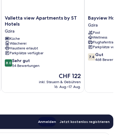
Valletta
Bayview
Valletta view Apartments by ST
Bayview Hotel by ST
view
Hotel
Hotels
Gzira
Apartments
by
Gzira
Pool
by
ST
Wellness
ST
Küche
Hotels
Flughafentransfer
Wäscherei
Hotels
Gzira
Parkplätze verfügbar
Haustiere erlaubt
Gzira
Parkplätze verfügbar
7.4
Gut
7.4
von
468 Bewertungen
8.0
Sehr gut
8.0
10,
von
54 Bewertungen
Gut,
10,
Der
CHF 122
468
Sehr
Preis
Bewertungen
gut,
inkl. Steuern & Gebühren
inkl. S
beträgt
16. Aug.–17. Aug.
54
CHF 122
Bewertungen
Anmelden
Jetzt kostenlos registrieren