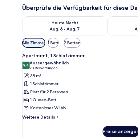
Überprüfe die Verfügbarkeit für diese D
Überprüfe die Verfügbarkeit für heute Nacht, Aug. 6
Überprüfe die
Heute Nacht
Aug. 6 - Aug. 7
A
Verfügbare
Alle Zimmer
1 Bett
2 Betten
Filter
Alle
Apartment, 1 Schlafzimmer
für
11
Apartment, 1 Schlafzimmer
Fotos
Zimmer
Aussergewöhnlich
für
9.4
9.4 von 10
(23
23 Bewertungen
Apartment,
Bewertungen)
38 m²
1
1 Schlafzimmer
Schlafzimmer
Platz für 2 Personen
anzeigen
1 Queen-Bett
Kostenloses WLAN
Weitere
Weitere Details
Details
für
Preise anzeige
Apartment,