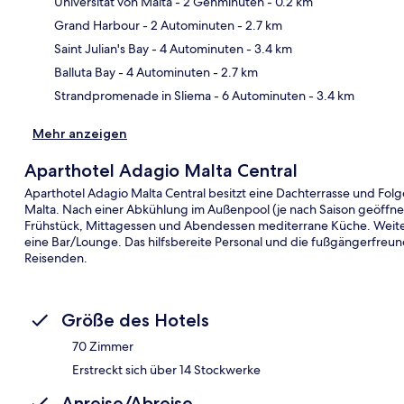
Universität von Malta
- 2 Gehminuten
- 0.2 km
Grand Harbour
- 2 Autominuten
- 2.7 km
Kar
Saint Julian's Bay
- 4 Autominuten
- 3.4 km
Balluta Bay
- 4 Autominuten
- 2.7 km
Strandpromenade in Sliema
- 6 Autominuten
- 3.4 km
Mehr anzeigen
Aparthotel Adagio Malta Central
Aparthotel Adagio Malta Central besitzt eine Dachterrasse und Folge
Malta. Nach einer Abkühlung im Außenpool (je nach Saison geöffnet)
Frühstück, Mittagessen und Abendessen mediterrane Küche. Weitere
eine Bar/Lounge. Das hilfsbereite Personal und die fußgängerfreu
Reisenden.
Größe des Hotels
70 Zimmer
Erstreckt sich über 14 Stockwerke
Anreise/Abreise