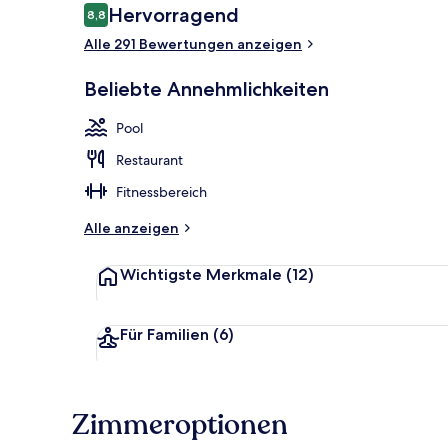
Bewertungen
Hervorragend
8,8
8,8 von 10.
Alle 291 Bewertungen anzeigen
Außenpool (j
Beliebte Annehmlichkeiten
Pool
Restaurant
Fitnessbereich
Alle anzeigen
Wichtigste Merkmale
(12)
Für Familien
(6)
Zimmeroptionen