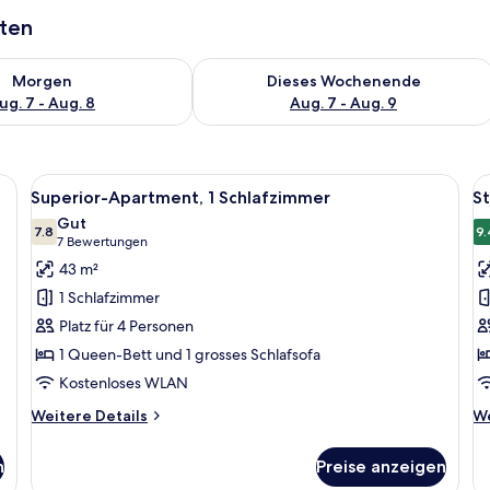
aten
 - Aug. 7.
 Verfügbarkeit für morgen, Aug. 7 - Aug. 8.
Überprüfe die Verfügbarkeit für dies
Morgen
Dieses Wochenende
ug. 7 - Aug. 8
Aug. 7 - Aug. 9
Alle
Ein modernes Wohnzimmer mit einer C
Al
13
Superior-Apartment, 1 Schlafzimmer
St
Fotos
F
Gut
für
7.8
f
9.
7.8 von 10
(7
7 Bewertungen
Superior-
S
Bewertungen)
43 m²
Apartment,
1
1 Schlafzimmer
1
D
Platz für 4 Personen
Schlafzimmer
a
1 Queen-Bett und 1 grosses Schlafsofa
anzeigen
Kostenloses WLAN
Weitere
We
Weitere Details
We
Details
De
für
fü
n
Preise anzeigen
Superior-
St