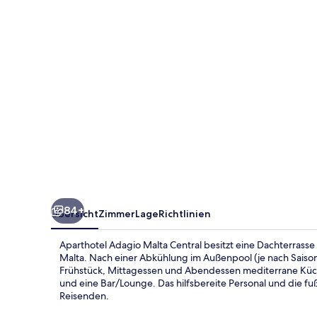
84+
Übersicht
Zimmer
Lage
Richtlinien
Aparthotel Adagio Malta Central besitzt eine Dachterrasse 
Malta. Nach einer Abkühlung im Außenpool (je nach Saison 
Frühstück, Mittagessen und Abendessen mediterrane Küche
und eine Bar/Lounge. Das hilfsbereite Personal und die 
Reisenden.