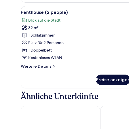
1
Schlafzimmer
Alle
Ein modernes Wohnzimmer mit ei
13
Penthouse (2 people)
Fotos
Blick auf die Stadt
für
32 m²
Penthouse
(2
1 Schlafzimmer
people)
Platz für 2 Personen
anzeigen
1 Doppelbett
Kostenloses WLAN
Weitere
Weitere Details
Details
für
Preise anzeige
Penthouse
(2
people)
Ähnliche Unterkünfte
Grands Suites Hotel Residences & SPA
Strand Suites