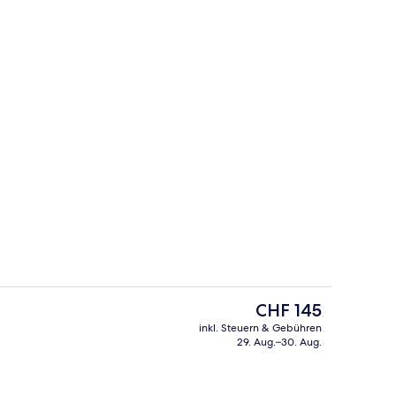
ppelbett
Frühstück, Mittagessen und Abendes
Der
CHF 145
aktuelle
inkl. Steuern & Gebühren
Preis
29. Aug.–30. Aug.
es
Penthouse (2 people)
beträgt
CHF 145.