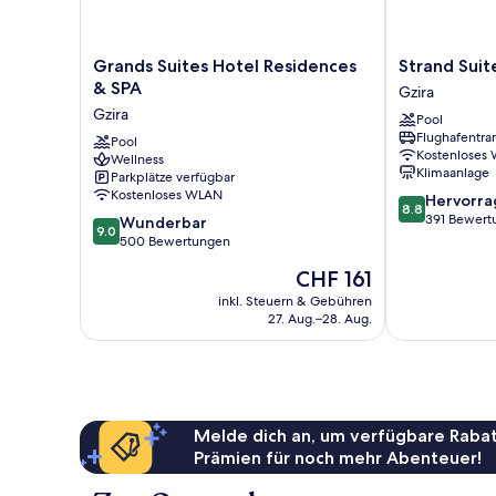
Grands
Strand
Grands Suites Hotel Residences
Strand Suit
Suites
Suites
& SPA
Gzira
Hotel
By
Gzira
Pool
Residences
Neu
Flughafentra
&
Pool
Collective
Kostenloses
Wellness
SPA
Gzira
Klimaanlage
Parkplätze verfügbar
Gzira
Kostenloses WLAN
8.8
Hervorr
8.8
von
391 Bewert
9.0
Wunderbar
9.0
10,
von
500 Bewertungen
Hervorragend
10,
Der
CHF 161
391
Wunderbar,
Preis
Bewertungen
500
inkl. Steuern & Gebühren
beträgt
27. Aug.–28. Aug.
Bewertungen
CHF 161
Melde dich an, um verfügbare Rabat
Prämien für noch mehr Abenteuer!