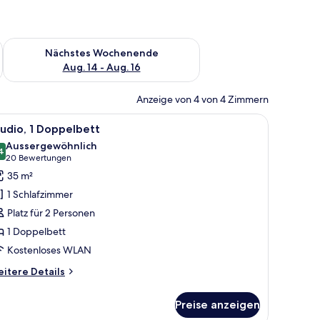
es Wochenende, Aug. 7 - Aug. 9.
Überprüfe die Verfügbarkeit für nächstes Wochenende, Aug. 1
Nächstes Wochenende
Aug. 14 - Aug. 16
Anzeige von 4 von 4 Zimmern
ouch, einem Couchtisch mit Früchten und einer Küche im Hintergrund.
le
Ein Schlafzimmer mit einem großen Bett, eine
11
udio, 1 Doppelbett
otos
Aussergewöhnlich
ür
4
9.4 von 10
(20
20 Bewertungen
tudio,
Bewertungen)
35 m²
1 Schlafzimmer
oppelbett
Platz für 2 Personen
nzeigen
1 Doppelbett
Kostenloses WLAN
itere
itere Details
tails
r
Preise anzeigen
udio,