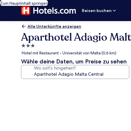
Zum Hauptinhalt springen
Reisen buchen
Alle Unterkünfte anzeigen
Aparthotel Adagio Malt
3.0-
Sterne-
Hotel mit Restaurant - Universität von Malta (0,6 km)
Unterkunft
Wähle deine Daten, um Preise zu sehen
Wo soll’s hingehen?
Fotogalerie
von
Aparthotel
Adagio
Malta
Central