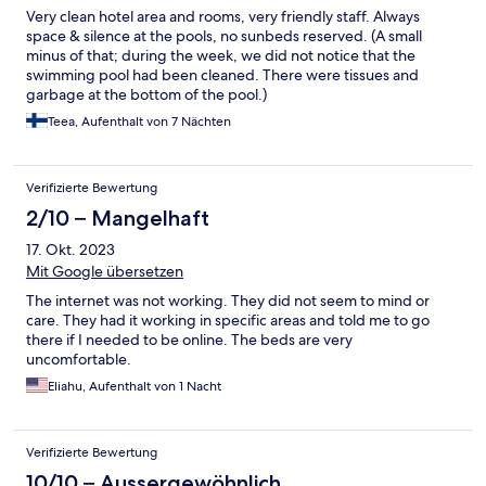
Very clean hotel area and rooms, very friendly staff. Always
space & silence at the pools, no sunbeds reserved. (A small
minus of that; during the week, we did not notice that the
swimming pool had been cleaned. There were tissues and
garbage at the bottom of the pool.)
Teea, Aufenthalt von 7 Nächten
Verifizierte Bewertung
2/10 – Mangelhaft
17. Okt. 2023
Mit Google übersetzen
The internet was not working. They did not seem to mind or
care. They had it working in specific areas and told me to go
there if I needed to be online. The beds are very
uncomfortable.
Eliahu, Aufenthalt von 1 Nacht
Verifizierte Bewertung
10/10 – Aussergewöhnlich