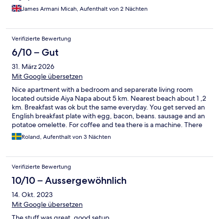
James Armani Micah, Aufenthalt von 2 Nächten
Verifizierte Bewertung
6/10 – Gut
31. März 2026
Mit Google übersetzen
Nice apartment with a bedroom and separerate living room
located outside Aiya Napa about 5 km. Nearest beach about 1 ,2
km. Breakfast was ok but the same everyday. You get served an
English breakfast plate with egg, bacon, beans. sausage and an
potatoe omelette. For coffee and tea there is a machine. There
is also cereal with milk. And a machine for "juice".
Roland, Aufenthalt von 3 Nächten
Verifizierte Bewertung
10/10 – Aussergewöhnlich
14. Okt. 2023
Mit Google übersetzen
The stuff was great, good setup