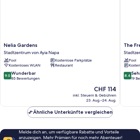
Nelia
The
Nelia Gardens
The Fre
Gardens
Freij
Stadtzentrum von Ayia Napa
Stadtze
Stadtzentrum
Resort
Pool
Kostenlose Parkplätze
Pool
von
by
Kostenloses WLAN
Restaurant
Kosten
Ayia
Marissol
Napa
Stadtze
9.0
8.4
Wunderbar
Seh
9.0
8.4
von
von
von
85 Bewertungen
19 B
Ayia
10,
10,
Der
CHF 114
Napa
Wunderbar,
Sehr
Preis
85
gut,
inkl. Steuern & Gebühren
beträgt
23. Aug.–24. Aug.
Bewertungen
19
CHF 114
Bewert
Ähnliche Unterkünfte vergleichen
Melde dich an, um verfügbare Rabatte und Vorteile
anzuzeigen. Mehr Prämien für noch mehr Abenteuer!