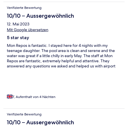
Verifizierte Bewertung
10/10 – Aussergewöhnlich
12. Mai 2023
Mit Google übersetzen
5 star stay
Mon Repos is fantastic. I stayed here for 4 nights with my
teenage daughter. The pool area is clean and serene and the
water was great if a little chilly in early May. The staff at Mon
Repos are fantastic, extremely helpful and attentive. They
answered any questions we asked and helped us with airport
transfers and local dining recommendations. The apartments
are modern, very clean and has a small well equipped kitchen.
The apartment was cleaned every day and we were provided
free bottles of water and beach towels. Nearby you have water
park which we loved and several excellent restaurants as well as
a supermarket only 1 minute away. There are several beaches to
T, Aufenthalt von 4 Nächten
choose from, Makronnisos is a 10 minute walk away and Landa 12
mins. This place is a ten min drive from downtown Nappa which
means it's a lot quieter which is what I was looking for. I highly
Verifizierte Bewertung
recommend Mon Repos to anyone
10/10 – Aussergewöhnlich