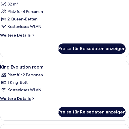
32 m²
für
Platz für 4 Personen
2
Queen-
2 Queen-Betten
Betten,
Kostenloses WLAN
Barrierefrei
Weitere
Weitere Details
anzeigen
Details
für
Preise für Reisedaten anzeigen
2
Queen-
Betten,
Alle
Ein Hotelzimmer mit einem großen Bett
4
Barrierefrei
King Evolution room
Fotos
Platz für 2 Personen
für
1 King-Bett
King
Evolution
Kostenloses WLAN
room
Weitere
Weitere Details
anzeigen
Details
für
Preise für Reisedaten anzeigen
King
Evolution
room
Alle
Ein Hotelzimmer mit Bett, Schreibtisch