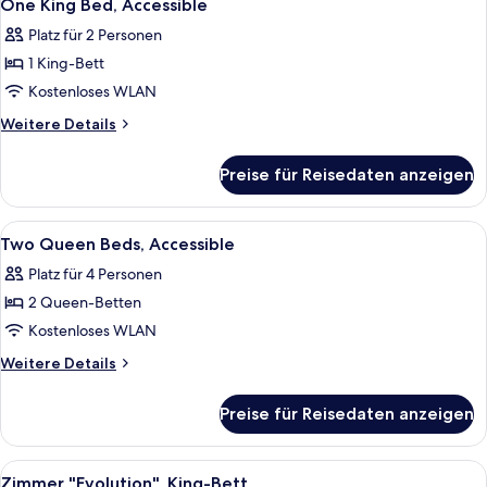
2
One King Bed, Accessible
Fotos
Platz für 2 Personen
für
1 King-Bett
One
King
Kostenloses WLAN
Bed,
Weitere
Weitere Details
Accessible
Details
für
anzeigen
Preise für Reisedaten anzeigen
One
King
Bed,
Alle
Ein Hotelzimmer mit zwei Betten, einem
3
Accessible
Two Queen Beds, Accessible
Fotos
Platz für 4 Personen
für
2 Queen-Betten
Two
Queen
Kostenloses WLAN
Beds,
Weitere
Weitere Details
Accessible
Details
für
anzeigen
Preise für Reisedaten anzeigen
Two
Queen
Beds,
Alle
Ein Hotelzimmer mit Bett, Schreibtisc
5
Accessible
Zimmer "Evolution", King-Bett