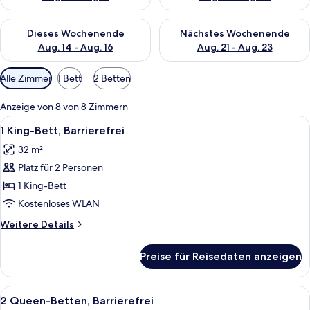
Überprüfe die Verfügbarkeit für dieses Wochenende, Aug. 14 -
Überprüfe die Verfügbarkeit f
Dieses Wochenende
Nächstes Wochenende
Aug. 14 - Aug. 16
Aug. 21 - Aug. 23
Verfügbare
Alle Zimmer
1 Bett
2 Betten
Filter
für
Anzeige von 8 von 8 Zimmern
Zimmer
Alle
Ein Hotelzimmer mit Bett, Schreibtisc
5
1 King-Bett, Barrierefrei
Fotos
32 m²
für
Platz für 2 Personen
1 King-
Bett,
1 King-Bett
Barrierefrei
Kostenloses WLAN
anzeigen
Weitere
Weitere Details
Details
für
Preise für Reisedaten anzeigen
1 King-
Bett,
Barrierefrei
Alle
Ein Hotelzimmer mit Bett, Schreibtisc
5
2 Queen-Betten, Barrierefrei
Fotos