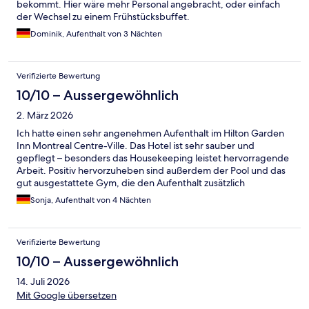
bekommt. Hier wäre mehr Personal angebracht, oder einfach
der Wechsel zu einem Frühstücksbuffet.
Dominik, Aufenthalt von 3 Nächten
Verifizierte Bewertung
10/10 – Aussergewöhnlich
2. März 2026
Ich hatte einen sehr angenehmen Aufenthalt im Hilton Garden
Inn Montreal Centre-Ville. Das Hotel ist sehr sauber und
gepflegt – besonders das Housekeeping leistet hervorragende
Arbeit. Positiv hervorzuheben sind außerdem der Pool und das
gut ausgestattete Gym, die den Aufenthalt zusätzlich
angenehm machen. Eine Frühstücksoption ist verfügbar und
Sonja, Aufenthalt von 4 Nächten
auch Dinner wird angeboten – beides sehr praktisch. Die Lage
ist ideal, viele Restaurants befinden sich in unmittelbarer Nähe
und zahlreiche Sehenswürdigkeiten sind bequem erreichbar.
Verifizierte Bewertung
Insgesamt ein rundum gelungener Aufenthalt – ich komme sehr
gerne wieder!
10/10 – Aussergewöhnlich
14. Juli 2026
Mit Google übersetzen