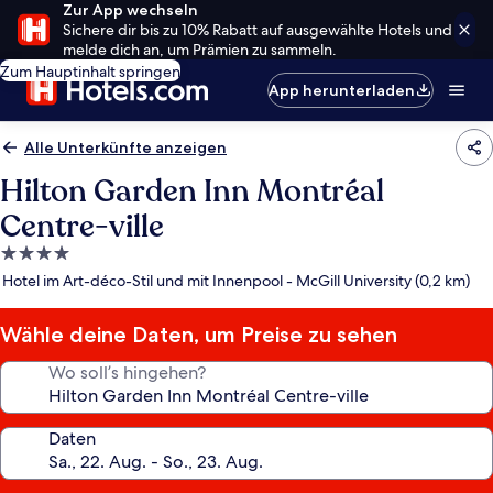
Zur App wechseln
Sichere dir bis zu 10% Rabatt auf ausgewählte Hotels und
melde dich an, um Prämien zu sammeln.
Zum Hauptinhalt springen
App herunterladen
Alle Unterkünfte anzeigen
Hilton Garden Inn Montréal
Centre-ville
4.0-
Sterne-
Hotel im Art-déco-Stil und mit Innenpool - McGill University (0,2 km)
Unterkunft
Wähle deine Daten, um Preise zu sehen
Wo soll’s hingehen?
Daten