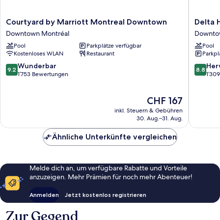
Courtyard
Delta
Courtyard by Marriott Montreal Downtown
Delta 
by
Hotels
Downtown Montréal
Downto
Marriott
by
Pool
Parkplätze verfügbar
Pool
Montreal
Marriott
Kostenloses WLAN
Restaurant
Parkpl
Downtown
Montrea
Downtown
Downto
9.2
8.8
Wunderbar
Her
9.2
8.8
Montréal
Montréa
von
von
1’753 Bewertungen
1’30
10,
10,
Wunderbar,
Hervorr
Der
CHF 167
1’753
1’309
Preis
Bewertungen
Bewert
inkl. Steuern & Gebühren
beträgt
30. Aug.–31. Aug.
CHF 167
Ähnliche Unterkünfte vergleichen
Melde dich an, um verfügbare Rabatte und Vorteile
anzuzeigen. Mehr Prämien für noch mehr Abenteuer!
Anmelden
Jetzt kostenlos registrieren
Zur Gegend