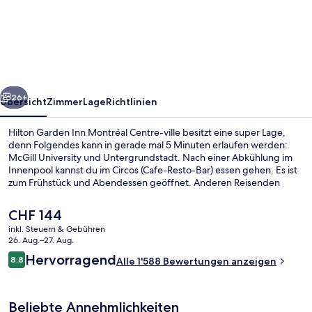
Garden
Inn
Montréal
Centre-
ville
rück
Weiter
26+
Übersicht
Zimmer
Lage
Richtlinien
Hilton Garden Inn Montréal Centre-ville besitzt eine super Lage,
denn Folgendes kann in gerade mal 5 Minuten erlaufen werden:
McGill University und Untergrundstadt. Nach einer Abkühlung im
Innenpool kannst du im Circos (Cafe-Resto-Bar) essen gehen. Es ist
zum Frühstück und Abendessen geöffnet. Anderen Reisenden
gefallen das hilfsbereite Personal und der allgemeine Zustand sehr
gut. Die öffentlichen Verkehrsmittel sind nur einen kurzen
Der
CHF 144
Fußmarsch entfernt: Zur Station Place des Arts sind es 5 Minuten
aktuelle
inkl. Steuern & Gebühren
und zur Station McGill 6 Minuten.
Preis
26. Aug.–27. Aug.
Blick von der Unterkunft
beträgt
Bewertungen
Hervorragend
8,8
Alle 1'588 Bewertungen anzeigen
CHF 144.
8,8 von 10.
Beliebte Annehmlichkeiten