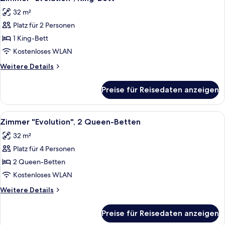
Fotos
32 m²
für
Platz für 2 Personen
Zimmer
"Evolution",
1 King-Bett
King-
Kostenloses WLAN
Bett
Weitere
Weitere Details
anzeigen
Details
für
Preise für Reisedaten anzeigen
Zimmer
"Evolution",
King-
Alle
Ein Hotelzimmer mit Bett, Schreibtisc
5
Bett
Zimmer "Evolution", 2 Queen-Betten
Fotos
32 m²
für
Platz für 4 Personen
Zimmer
"Evolution",
2 Queen-Betten
2
Kostenloses WLAN
Queen-
Weitere
Weitere Details
Betten
Details
anzeigen
für
Preise für Reisedaten anzeigen
Zimmer