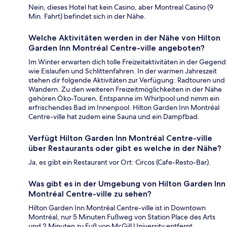
Nein, dieses Hotel hat kein Casino, aber Montreal Casino (9
Min. Fahrt) befindet sich in der Nähe.
Welche Aktivitäten werden in der Nähe von Hilton
Garden Inn Montréal Centre-ville angeboten?
Im Winter erwarten dich tolle Freizeitaktivitäten in der Gegend
wie Eislaufen und Schlittenfahren. In der warmen Jahreszeit
stehen dir folgende Aktivitäten zur Verfügung: Radtouren und
Wandern. Zu den weiteren Freizeitmöglichkeiten in der Nähe
gehören Öko-Touren. Entspanne im Whirlpool und nimm ein
erfrischendes Bad im Innenpool. Hilton Garden Inn Montréal
Centre-ville hat zudem eine Sauna und ein Dampfbad.
Verfügt Hilton Garden Inn Montréal Centre-ville
über Restaurants oder gibt es welche in der Nähe?
Ja, es gibt ein Restaurant vor Ort: Circos (Cafe-Resto-Bar).
Was gibt es in der Umgebung von Hilton Garden Inn
Montréal Centre-ville zu sehen?
Hilton Garden Inn Montréal Centre-ville ist in Downtown
Montréal, nur 5 Minuten Fußweg von Station Place des Arts
und 2 Minuten zu Fuß von McGill University entfernt.