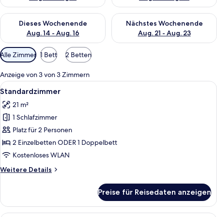
Überprüfe die Verfügbarkeit für dieses Wochenende, Aug. 14 -
Überprüfe die Verfügbarkeit f
Dieses Wochenende
Nächstes Wochenende
Aug. 14 - Aug. 16
Aug. 21 - Aug. 23
Verfügbare
Alle Zimmer
1 Bett
2 Betten
Filter
für
Anzeige von 3 von 3 Zimmern
Zimmer
Alle
Ein Hotelzimmer mit einem Bett, einem 
8
Standardzimmer
Fotos
21 m²
für
1 Schlafzimmer
Standardzimmer
anzeigen
Platz für 2 Personen
2 Einzelbetten ODER 1 Doppelbett
Kostenloses WLAN
Weitere
Weitere Details
Details
für
Preise für Reisedaten anzeigen
Standardzimmer
Ein Hotelzimmer mit einem Bett, einem 