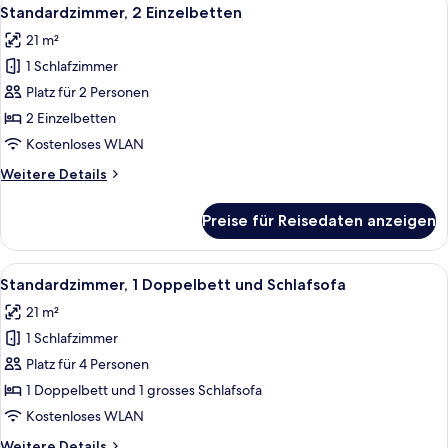
Alle
8
Standardzimmer, 2 Einzelbetten
Fotos
21 m²
für
1 Schlafzimmer
Standardzimmer,
2 Einzelbetten
Platz für 2 Personen
anzeigen
2 Einzelbetten
Kostenloses WLAN
Weitere
Weitere Details
Details
für
Preise für Reisedaten anzeigen
Standardzimmer,
2 Einzelbetten
Alle
Standardzimmer, 1 Doppelbett und Sc
10
Standardzimmer, 1 Doppelbett und Schlafsofa
Fotos
21 m²
für
1 Schlafzimmer
Standardzimmer,
1 Doppelbett
Platz für 4 Personen
und
1 Doppelbett und 1 grosses Schlafsofa
Schlafsofa
Kostenloses WLAN
anzeigen
Weitere
Weitere Details