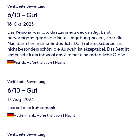
Verifizierte Bewertung
6/10 – Gut
16. Okt. 2025
Das Personal war top, das Zimmer zweckmäßig. Es ist
hervorragend gegen die laute Umgebung isoliert, aber die
Nachbarn hört man sehr deutlich. Der Frühstücksbereich ist
nicht besonders schön, die Auswahl ist akzeptabel. Das Bett ist
leider sehr klein (obwohl das Zimmer eine ordentliche Größe
hat) und die Matratze ist durchgehend. Dadurch merkt man
Patrick, Aufenthalt von 1 Nacht
jede Bewegung seines Partners. Es fährt ein Linienbus (A-
Aeropuorto) etwa 2 Minuten vom Hotel entfernt zum Flughafen.
Der Bus kommt alle 25-30 Minuten. Auf Maps werden die Busse
Verifizierte Bewertung
angezeigt, wenn man die Haltestelle anklickt. Die Fahrtzeit
beträgt circa 5 Minuten. 4€ pro Person.
6/10 – Gut
17. Aug. 2024
Leider keine kühlschrank
Abdelkhalak, Aufenthalt von 1 Nacht
Verifizierte Bewertung