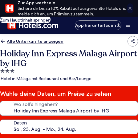
Zur App wechseln
Sichere dir bis zu 10% Rabatt auf ausgewählte Hotels und
melde dich an, um Prämien zu sammeln.
Zum Hauptinhalt springen
App herunterladen
Alle Unterkünfte anzeigen
Holiday Inn Express Malaga Airport
by IHG
3.0-
Sterne-
Hotel in Málaga mit Restaurant und Bar/Lounge
Unterkunft
Wähle deine Daten, um Preise zu sehen
Wo soll’s hingehen?
Daten