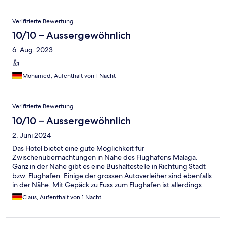
Verifizierte Bewertung
10/10 – Aussergewöhnlich
6. Aug. 2023
👍
Mohamed, Aufenthalt von 1 Nacht
Verifizierte Bewertung
10/10 – Aussergewöhnlich
2. Juni 2024
Das Hotel bietet eine gute Möglichkeit für
Zwischenübernachtungen in Nähe des Flughafens Malaga.
Ganz in der Nähe gibt es eine Bushaltestelle in Richtung Stadt
bzw. Flughafen. Einige der grossen Autoverleiher sind ebenfalls
in der Nähe. Mit Gepäck zu Fuss zum Flughafen ist allerdings
keine gute Idee, das ist doch recht weit. Ferner bringt natürlich
Claus, Aufenthalt von 1 Nacht
die Nähe zum Flughafen bzw. zur Autobahn permanenten Lärm
mit sich.