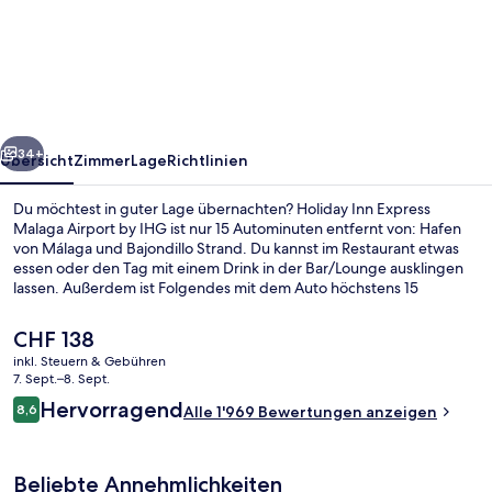
Inn
Express
Malaga
Airport
by
rück
Weiter
IHG
34+
Übersicht
Zimmer
Lage
Richtlinien
Du möchtest in guter Lage übernachten? Holiday Inn Express
Malaga Airport by IHG ist nur 15 Autominuten entfernt von: Hafen
von Málaga und Bajondillo Strand. Du kannst im Restaurant etwas
essen oder den Tag mit einem Drink in der Bar/Lounge ausklingen
lassen. Außerdem ist Folgendes mit dem Auto höchstens 15
Minuten entfernt: Strand Los Alamosa und Kathedrale von Málaga.
Die bequemen Betten und das hilfsbereite Personal erhalten tolle
Der
CHF 138
Bewertungen von anderen Reisenden.
aktuelle
inkl. Steuern & Gebühren
Preis
7. Sept.–8. Sept.
Innendetails
beträgt
Bewertungen
Hervorragend
8,6
Alle 1'969 Bewertungen anzeigen
CHF 138.
8,6 von 10.
Beliebte Annehmlichkeiten