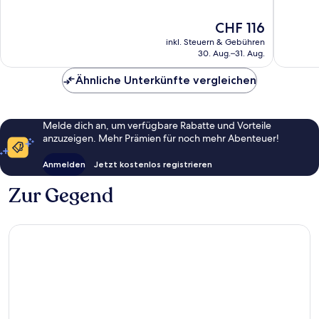
Sehr
Sehr
gut,
gut,
Der
CHF 116
1’007
717
Preis
inkl. Steuern & Gebühren
Bewertungen
Bewert
beträgt
30. Aug.–31. Aug.
CHF 116
Ähnliche Unterkünfte vergleichen
Melde dich an, um verfügbare Rabatte und Vorteile
anzuzeigen. Mehr Prämien für noch mehr Abenteuer!
Anmelden
Jetzt kostenlos registrieren
Zur Gegend