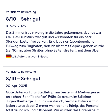
Verifizierte Bewertung
8/10 – Sehr gut
3. Nov. 2025
Das Zimmer ist ein wenig in die Jahre gekommen, aber es war
OK. Das Frühstück war gut und wir konnten für ein paar
Stunden kostenfrei parken. Es gibt einen (abenteuerlichen)
Fußweg zum Flughafen, den ich nicht mit Gepäck gehen würde
(ca. 30min, über Straßen ohne Seitenstreifen), mit dem Uber
waren es 25€ zum Airport
Rolf, Aufenthalt von 1 Nacht
Verifizierte Bewertung
8/10 – Sehr gut
20. Apr. 2025
Gute Unterkunft für Städtetrip, am besten mit Mietwagen zu
erreichen. Sehr "lebhafter" Frühstücksraum im Stil einer
Jugendherberge. Für uns war das ok, beim Frühstück ist für
jeden etwas dabei. Zimmer war recht hellhörig, das Personal
total frrundlich und hilfsbereit. Wir würden das Hotel erneut