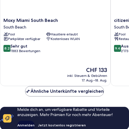
Moxy
citizenM
Moxy Miami South Beach
citize
Miami
Miami
South Beach
South B
South
South
Pool
Haustiere erlaubt
Pool
Beach
Beach
Parkplätze verfügbar
Kostenloses WLAN
Restau
South
South
Beach
Beach
8.2
9.4
Sehr gut
Aus
8.2
9.4
von
von
1’883 Bewertungen
2’17
10,
10,
Sehr
Ausserg
gut,
2’173
Der
CHF 133
1’883
Bewert
Preis
inkl. Steuern & Gebühren
Bewertungen
beträgt
17. Aug.–18. Aug.
CHF 133
Ähnliche Unterkünfte vergleichen
Melde dich an, um verfügbare Rabatte und Vorteile
anzuzeigen. Mehr Prämien für noch mehr Abenteuer!
Anmelden
Jetzt kostenlos registrieren