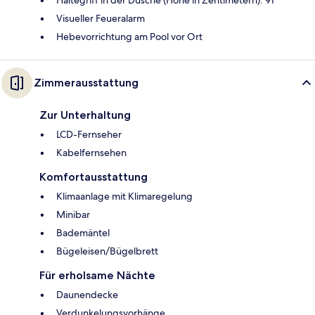
Haltegriff in der Dusche (Höhe in Zentimetern): 91
Visueller Feueralarm
Hebevorrichtung am Pool vor Ort
Zimmerausstattung
Zur Unterhaltung
LCD-Fernseher
Kabelfernsehen
Komfortausstattung
Klimaanlage mit Klimaregelung
Minibar
Bademäntel
Bügeleisen/Bügelbrett
Für erholsame Nächte
Daunendecke
Verdunkelungsvorhänge