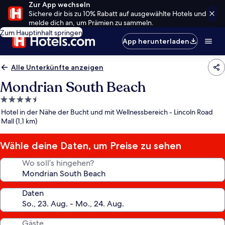
Zur App wechseln
Sichere dir bis zu 10% Rabatt auf ausgewählte Hotels und
melde dich an, um Prämien zu sammeln.
Zum Hauptinhalt springen
App herunterladen
Alle Unterkünfte anzeigen
Mondrian South Beach
4.5-
Sterne-
Hotel in der Nähe der Bucht und mit Wellnessbereich - Lincoln Road
Unterkunft
Mall (1,1 km)
Wähle deine Daten, um Preise zu sehen
Wo soll’s hingehen?
Daten
Gäste