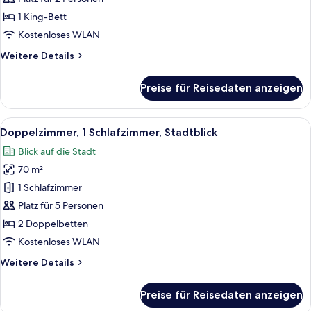
1 King-Bett
Kostenloses WLAN
Weitere
Weitere Details
Details
für
Preise für Reisedaten anzeigen
Suite,
barrierefrei
Alle
Ein Hotelzimmer mit zwei Betten, ein
4
Doppelzimmer, 1 Schlafzimmer, Stadtblick
Fotos
Blick auf die Stadt
für
70 m²
Doppelzimmer,
1
1 Schlafzimmer
Schlafzimmer,
Platz für 5 Personen
Stadtblick
2 Doppelbetten
anzeigen
Kostenloses WLAN
Weitere
Weitere Details
Details
für
Preise für Reisedaten anzeigen
Doppelzimmer,