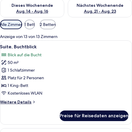
Überprüfe die Verfügbarkeit für dieses Wochenende, Aug. 14 -
Überprüfe die Verfügbarkeit f
Dieses Wochenende
Nächstes Wochenende
Aug. 14 - Aug. 16
Aug. 21 - Aug. 23
Verfügbare
Alle Zimmer
1 Bett
2 Betten
Filter
für
Anzeige von 13 von 13 Zimmern
Zimmer
Alle
Ein modernes Hotelzimmer mit einem g
5
Suite, Buchtblick
Fotos
Blick auf die Bucht
für
50 m²
Suite,
Buchtblick
1 Schlafzimmer
anzeigen
Platz für 2 Personen
1 King-Bett
Kostenloses WLAN
Weitere
Weitere Details
Details
für
Preise für Reisedaten anzeigen
Suite,
Buchtblick
Alle
Ein Hotelzimmer mit einem Bett, eine