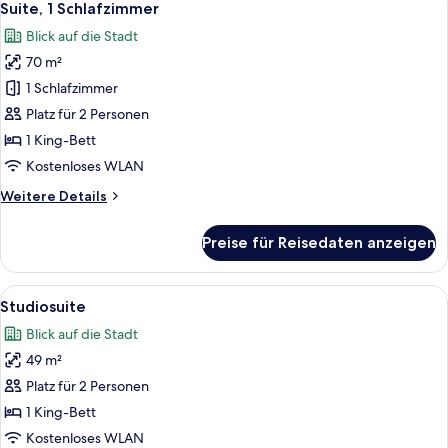
4
Suite, 1 Schlafzimmer
Fotos
Blick auf die Stadt
für
70 m²
Suite,
1
1 Schlafzimmer
Schlafzimmer
Platz für 2 Personen
anzeigen
1 King-Bett
Kostenloses WLAN
Weitere
Weitere Details
Details
für
Preise für Reisedaten anzeigen
Suite,
1
Schlafzimmer
Alle
Ein Zimmer mit einem großen Bett, ei
4
Studiosuite
Fotos
Blick auf die Stadt
für
49 m²
Studiosuite
anzeigen
Platz für 2 Personen
1 King-Bett
Kostenloses WLAN