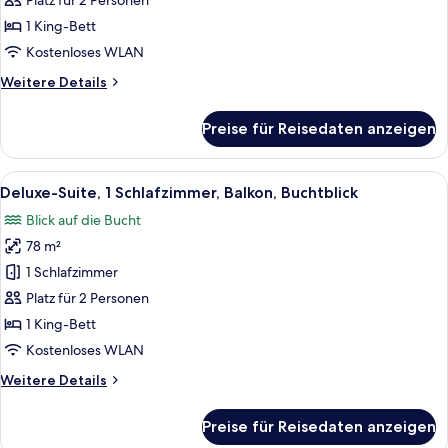
1
Platz für 2 Personen
Schlafzimmer,
1 King-Bett
Balkon,
Kostenloses WLAN
Buchtblick
Weitere
Weitere Details
anzeigen
Details
für
Preise für Reisedaten anzeigen
Suite,
1
Schlafzimmer,
Alle
Ein modernes Hotelzimmer mit einem g
6
Balkon,
Deluxe-Suite, 1 Schlafzimmer, Balkon, Buchtblick
Fotos
Buchtblick
Blick auf die Bucht
für
78 m²
Deluxe-
Suite,
1 Schlafzimmer
1
Platz für 2 Personen
Schlafzimmer,
1 King-Bett
Balkon,
Kostenloses WLAN
Buchtblick
Weitere
Weitere Details
anzeigen
Details
für
Preise für Reisedaten anzeigen
Deluxe-