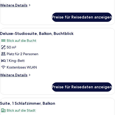
Weitere
Weitere Details
Details
für
Preise für Reisedaten anzeigen
Studiosuite
Alle
Ein Hotelzimmer mit einem großen Bett
6
Deluxe-Studiosuite, Balkon, Buchtblick
Fotos
Blick auf die Bucht
für
50 m²
Deluxe-
Studiosuite,
Platz für 2 Personen
Balkon,
1 King-Bett
Buchtblick
Kostenloses WLAN
anzeigen
Weitere
Weitere Details
Details
für
Preise für Reisedaten anzeigen
Deluxe-
Studiosuite,
Balkon,
Alle
Ein modernes Wohnzimmer mit einer C
5
Buchtblick
Suite, 1 Schlafzimmer, Balkon
Fotos
Blick auf die Stadt
für