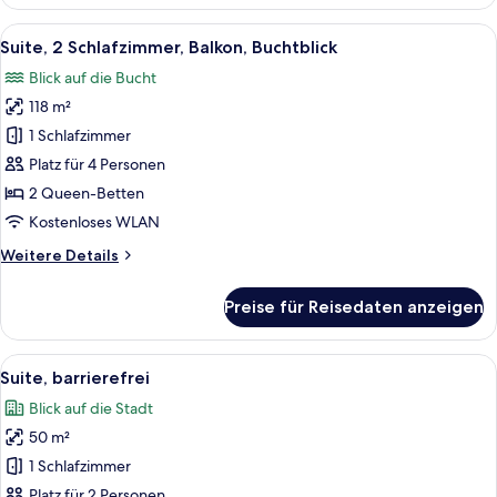
Suite,
1
Alle
Ein modernes Hotelzimmer mit einem g
6
Schlafzimmer,
Suite, 2 Schlafzimmer, Balkon, Buchtblick
Fotos
Balkon,
Blick auf die Bucht
Buchtblick
für
118 m²
Suite,
2 Schlafzimmer,
1 Schlafzimmer
Balkon,
Platz für 4 Personen
Buchtblick
2 Queen-Betten
anzeigen
Kostenloses WLAN
Weitere
Weitere Details
Details
für
Preise für Reisedaten anzeigen
Suite,
2 Schlafzimmer,
Balkon,
Alle
Ein Zimmer mit einem großen Bett, ei
4
Buchtblick
Suite, barrierefrei
Fotos
Blick auf die Stadt
für
50 m²
Suite,
barrierefrei
1 Schlafzimmer
anzeigen
Platz für 2 Personen