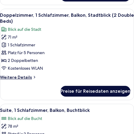
Balkon,
Buchtblick
Alle
Ein Hotelzimmer mit zwei Betten, ein
4
Doppelzimmer, 1 Schlafzimmer, Balkon, Stadtblick (2 Double
Fotos
Beds)
für
Blick auf die Stadt
Doppelzimmer,
71 m²
1
1 Schlafzimmer
Schlafzimmer,
Balkon,
Platz für 5 Personen
Stadtblick
2 Doppelbetten
(2
Kostenloses WLAN
Double
Weitere
Weitere Details
Beds)
Details
anzeigen
für
Preise für Reisedaten anzeigen
Doppelzimmer,
1
Schlafzimmer,
Alle
Ein modernes Hotelzimmer mit einem g
6
Balkon,
Suite, 1 Schlafzimmer, Balkon, Buchtblick
Fotos
Stadtblick
Blick auf die Bucht
(2
für
Double
78 m²
Suite,
Beds)