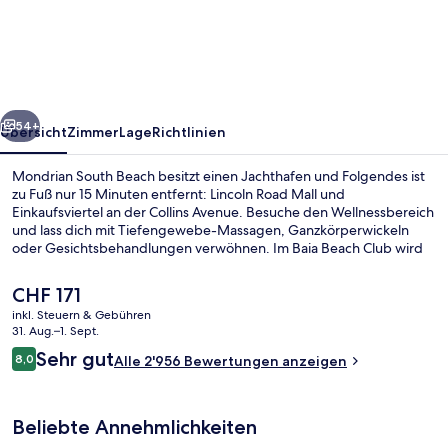
Beach
rück
Weiter
54+
Übersicht
Zimmer
Lage
Richtlinien
Mondrian South Beach besitzt einen Jachthafen und Folgendes ist
zu Fuß nur 15 Minuten entfernt: Lincoln Road Mall und
Einkaufsviertel an der Collins Avenue. Besuche den Wellnessbereich
und lass dich mit Tiefengewebe-Massagen, Ganzkörperwickeln
oder Gesichtsbehandlungen verwöhnen. Im Baia Beach Club wird
zum Frühstück, Mittagessen und Abendessen mediterrane Küche
serviert. Der Pool und das hilfsbereite Personal erhalten tolle
Der
CHF 171
Bewertungen von anderen Reisenden.
aktuelle
inkl. Steuern & Gebühren
Preis
31. Aug.–1. Sept.
Frühstück, Mittagessen, Abendessen 
beträgt
Bewertungen
Sehr gut
8,0
Alle 2'956 Bewertungen anzeigen
CHF 171.
8,0 von 10.
Beliebte Annehmlichkeiten