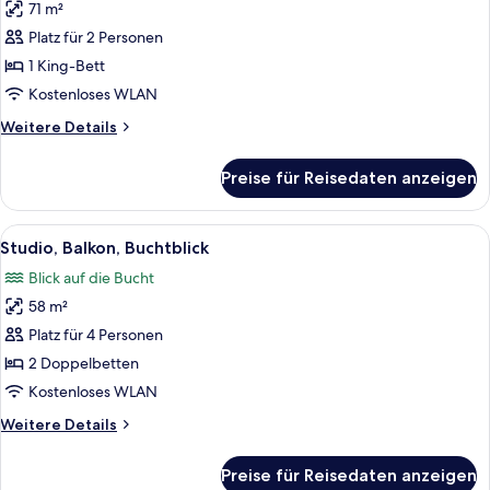
71 m²
Suite,
1
Platz für 2 Personen
Schlafzimmer,
1 King-Bett
Balkon
Kostenloses WLAN
anzeigen
Weitere
Weitere Details
Details
für
Preise für Reisedaten anzeigen
Suite,
1
Schlafzimmer,
Alle
Ein Hotelzimmer mit zwei Betten, ein
6
Balkon
Studio, Balkon, Buchtblick
Fotos
Blick auf die Bucht
für
58 m²
Studio,
Balkon,
Platz für 4 Personen
Buchtblick
2 Doppelbetten
anzeigen
Kostenloses WLAN
Weitere
Weitere Details
Details
für
Preise für Reisedaten anzeigen
Studio,