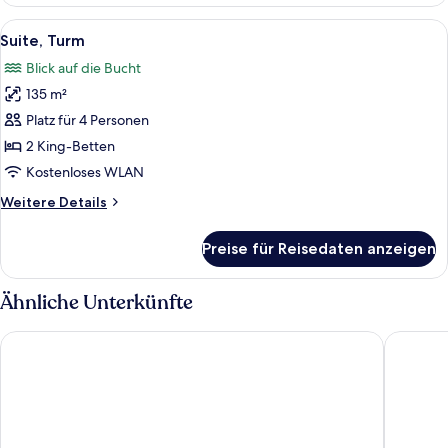
1
Schlafzimmer,
Alle
Ein moderner Balkon mit Glasgeländer
9
Stadtblick
Suite, Turm
Fotos
Blick auf die Bucht
für
135 m²
Suite,
Turm
Platz für 4 Personen
anzeigen
2 King-Betten
Kostenloses WLAN
Weitere
Weitere Details
Details
für
Preise für Reisedaten anzeigen
Suite,
Turm
Ähnliche Unterkünfte
Moxy Miami South Beach
citizenM