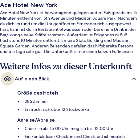
Ace Hotel New York
Ace Hotel New York ist hervorragend gelegen und zu Fuß gerade mal 5
Minuten entfernt von: 5th Avenue und Madison Square Park. Nachdem
du dich im rund um die Uhr geöffneten Fitnessbereich ausgepowert
hast, kannnst du im Restaurant etwas essen oder bei einem Drink in der
Bar/Lounge neue Kräfte sammeln. Außerdem ist Folgendes zu Fuß
höchstens 10 Minuten entfernt: Empire State Building und Madison
Square Garden. Anderen Reisenden gefallen das hilfsbereite Personal
und die Lage sehr gut. Die Unterkunft ist nur einen kurzen Fußmarsch
von den öffentlichen Verkehrsmitteln entfernt: Bis zur U-Bahn sind es
wenige Schritte (U-Bahn-Station 28th St. (Broadway)) bzw. 6 Minuten
Weitere Infos zu dieser Unterkunft
(U-Bahn-Station 34th St. - Herald Square).
Auf einen Blick
Größe des Hotels
286 Zimmer
Erstreckt sich über 12 Stockwerke
Anreise/Abreise
Check-in ab: 15:00 Uhr, möglich bis: 12:00 Uhr
Ein kontaktloser Check-in und Check-out ist möglich