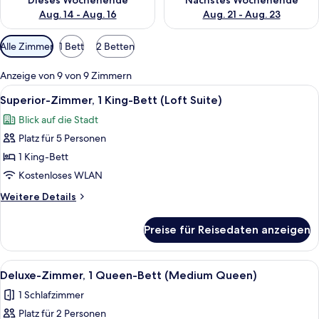
Dieses Wochenende
Nächstes Wochenende
Aug. 14 - Aug. 16
Aug. 21 - Aug. 23
Verfügbare
Alle Zimmer
1 Bett
2 Betten
Filter
für
Anzeige von 9 von 9 Zimmern
Zimmer
Alle
1 Schlafzimmer, hochwertige Bettwar
18
Superior-Zimmer, 1 King-Bett (Loft Suite)
Fotos
Blick auf die Stadt
für
Platz für 5 Personen
Superior-
Zimmer,
1 King-Bett
1 King-
Kostenloses WLAN
Bett
Weitere
Weitere Details
(Loft
Details
Suite)
für
Preise für Reisedaten anzeigen
Superior-
anzeigen
Zimmer,
1 King-
Alle
Ein modernes Schlafzimmer mit einem 
9
Bett
Deluxe-Zimmer, 1 Queen-Bett (Medium Queen)
Fotos
(Loft
1 Schlafzimmer
Suite)
für
Platz für 2 Personen
Deluxe-