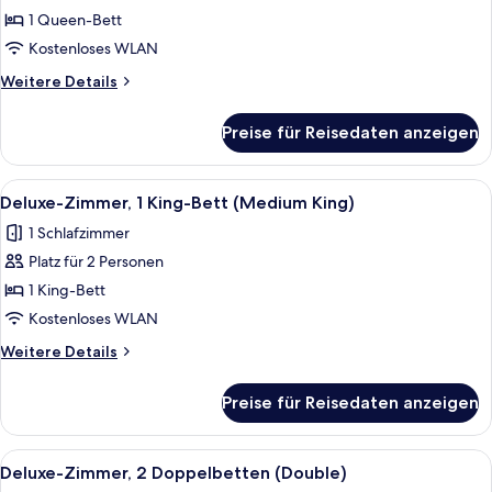
Zimmer,
1 Queen-Bett
1
Kostenloses WLAN
Queen-
Weitere
Weitere Details
Bett
Details
(Medium
für
Preise für Reisedaten anzeigen
Deluxe-
Queen)
Zimmer,
anzeigen
1
Alle
Ein Schlafzimmer mit einem Bett, ein
6
Queen-
Deluxe-Zimmer, 1 King-Bett (Medium King)
Fotos
Bett
1 Schlafzimmer
(Medium
für
Queen)
Platz für 2 Personen
Deluxe-
Zimmer,
1 King-Bett
1 King-
Kostenloses WLAN
Bett
Weitere
Weitere Details
(Medium
Details
King)
für
Preise für Reisedaten anzeigen
Deluxe-
anzeigen
Zimmer,
1 King-
Alle
Ein Hotelzimmer mit zwei Betten, ei
7
Bett
Deluxe-Zimmer, 2 Doppelbetten (Double)
Fotos
(Medium