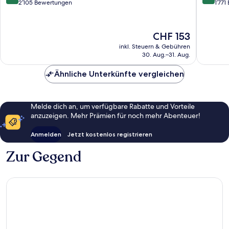
von
von
2’105 Bewertungen
1’77
10,
10,
Hervorragend,
Hervorr
2’105
1’771
Der
CHF 153
Bewertungen
Bewert
Preis
inkl. Steuern & Gebühren
beträgt
30. Aug.–31. Aug.
CHF 153
Ähnliche Unterkünfte vergleichen
Melde dich an, um verfügbare Rabatte und Vorteile
anzuzeigen. Mehr Prämien für noch mehr Abenteuer!
Anmelden
Jetzt kostenlos registrieren
Zur Gegend