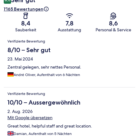
Sehr gut
1'165 Bewertungen
8,4
7,8
8,6
Sauberkeit
Ausstattung
Personal & Service
Bewertungen
Verifizierte Bewertung
8/10 – Sehr gut
23. Mai 2024
Zentral gelegen, sehr nettes Personal.
André Oliver, Aufenthalt von 6 Nächten
Verifizierte Bewertung
10/10 – Aussergewöhnlich
2. Aug. 2026
Mit Google übersetzen
Great hotel, helpful staff and great location.
Damian, Aufenthalt von 5 Nächten