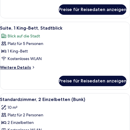
Details
für
Preise für Reisedaten anzeigen
Deluxe-
Zimmer,
1 King-
Alle
Ein modernes Schlafzimmer mit einem 
7
Bett
Suite, 1 King-Bett, Stadtblick
Fotos
(Large)
Blick auf die Stadt
für
Platz für 5 Personen
Suite,
1 King-
1 King-Bett
Bett,
Kostenloses WLAN
Stadtblick
Weitere
Weitere Details
anzeigen
Details
für
Preise für Reisedaten anzeigen
Suite,
1 King-
Bett,
Alle
Ein Schlafraum mit Etagenbetten, ein
5
Stadtblick
Standardzimmer, 2 Einzelbetten (Bunk)
Fotos
10 m²
für
Platz für 2 Personen
Standardzimmer,
2 Einzelbetten
2 Einzelbetten
(Bunk)