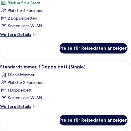
Blick auf die Stadt
King)
für
Platz für 4 Personen
Deluxe-
Zimmer,
2 Doppelbetten
2 Doppelbetten
Kostenloses WLAN
(Double)
Weitere
Weitere Details
anzeigen
Details
für
Preise für Reisedaten anzeigen
Deluxe-
Zimmer,
2 Doppelbetten
Alle
Ein Schlafzimmer mit Bett, Nachttisc
4
(Double)
Standardzimmer, 1 Doppelbett (Single)
Fotos
1 Schlafzimmer
für
Platz für 2 Personen
Standardzimmer,
1
1 Doppelbett
Doppelbett
Kostenloses WLAN
(Single)
Weitere
Weitere Details
anzeigen
Details
für
Preise für Reisedaten anzeigen
Standardzimmer,
1