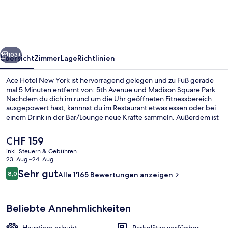
York
rück
Weiter
103+
Übersicht
Zimmer
Lage
Richtlinien
Ace Hotel New York ist hervorragend gelegen und zu Fuß gerade
mal 5 Minuten entfernt von: 5th Avenue und Madison Square Park.
Nachdem du dich im rund um die Uhr geöffneten Fitnessbereich
ausgepowert hast, kannnst du im Restaurant etwas essen oder bei
einem Drink in der Bar/Lounge neue Kräfte sammeln. Außerdem ist
Folgendes zu Fuß höchstens 10 Minuten entfernt: Empire State
Building und Madison Square Garden. Anderen Reisenden gefallen
Der
CHF 159
das hilfsbereite Personal und die Lage sehr gut. Die Unterkunft ist
aktuelle
inkl. Steuern & Gebühren
nur einen kurzen Fußmarsch von den öffentlichen Verkehrsmitteln
Preis
23. Aug.–24. Aug.
entfernt: Bis zur U-Bahn sind es wenige Schritte (U-Bahn-Station
Fassade der Unterkunft
beträgt
Bewertungen
28th St. (Broadway)) bzw. 6 Minuten (U-Bahn-Station 34th St. -
Sehr gut
8,0
Alle 1'165 Bewertungen anzeigen
CHF 159.
8,0 von 10.
Herald Square).
Beliebte Annehmlichkeiten