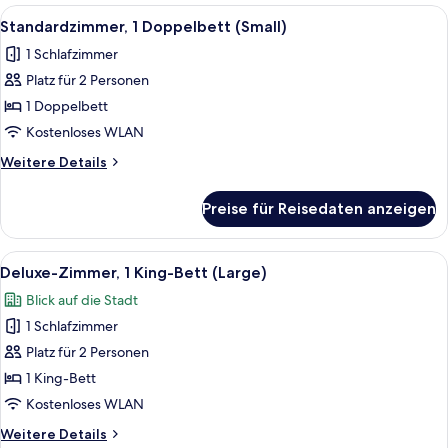
Doppelbett
Alle
Ein Schlafzimmer mit einem Bett, eine
8
(Single)
Standardzimmer, 1 Doppelbett (Small)
Fotos
1 Schlafzimmer
für
Platz für 2 Personen
Standardzimmer,
1
1 Doppelbett
Doppelbett
Kostenloses WLAN
(Small)
Weitere
Weitere Details
anzeigen
Details
für
Preise für Reisedaten anzeigen
Standardzimmer,
1
Doppelbett
Alle
Ein Schlafzimmer mit einem Bett, ein
7
(Small)
Deluxe-Zimmer, 1 King-Bett (Large)
Fotos
Blick auf die Stadt
für
1 Schlafzimmer
Deluxe-
Zimmer,
Platz für 2 Personen
1 King-
1 King-Bett
Bett
Kostenloses WLAN
(Large)
Weitere
Weitere Details
anzeigen