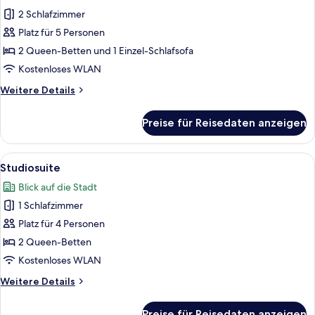
für
2 Schlafzimmer
Luxury-
Suite,
Platz für 5 Personen
2 Schlafzimmer
2 Queen-Betten und 1 Einzel-Schlafsofa
anzeigen
Kostenloses WLAN
Weitere
Weitere Details
Details
für
Preise für Reisedaten anzeigen
Luxury-
Suite,
2 Schlafzimmer
Alle
Ein Hotelzimmer mit zwei Betten, eine
2
Studiosuite
Fotos
Blick auf die Stadt
für
1 Schlafzimmer
Studiosuite
anzeigen
Platz für 4 Personen
2 Queen-Betten
Kostenloses WLAN
Weitere
Weitere Details
Details
für
Preise für Reisedaten anzeigen