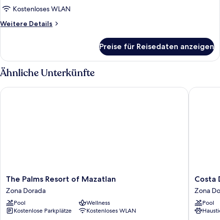
Kostenloses WLAN
Weitere
Weitere Details
Details
für
Preise für Reisedaten anzeigen
Presidential-
Zimmer
Ähnliche Unterkünfte
The Palms Resort of Mazatlan
Costa De
The
Costa
The Palms Resort of Mazatlan
Costa 
Palms
De
Zona Dorada
Zona Do
Resort
Oro
Pool
Wellness
Pool
of
Beach
Kostenlose Parkplätze
Kostenloses WLAN
Hausti
Mazatlan
Hotel