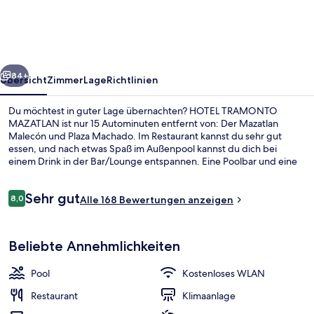
rück
Weiter
84+
Übersicht
Zimmer
Lage
Richtlinien
Du möchtest in guter Lage übernachten? HOTEL TRAMONTO
MAZATLAN ist nur 15 Autominuten entfernt von: Der Mazatlan
Malecón und Plaza Machado. Im Restaurant kannst du sehr gut
essen, und nach etwas Spaß im Außenpool kannst du dich bei
einem Drink in der Bar/Lounge entspannen. Eine Poolbar und eine
Snackbar gehören ebenfalls zum Angebot.
Bewertungen
Sehr gut
8,0
Alle 168 Bewertungen anzeigen
8,0 von 10.
Luxury-Zimmer, 1 King-Bett | Terrasse
Beliebte Annehmlichkeiten
Pool
Kostenloses WLAN
Restaurant
Klimaanlage