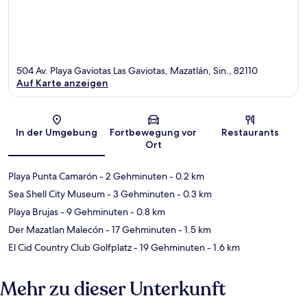
504 Av. Playa Gaviotas Las Gaviotas, Mazatlán, Sin., 82110
Auf Karte anzeigen
Karte
In der Umgebung
Fortbewegung vor
Restaurants
Ort
Playa Punta Camarón
- 2 Gehminuten
- 0.2 km
Sea Shell City Museum
- 3 Gehminuten
- 0.3 km
Playa Brujas
- 9 Gehminuten
- 0.8 km
Der Mazatlan Malecón
- 17 Gehminuten
- 1.5 km
El Cid Country Club Golfplatz
- 19 Gehminuten
- 1.6 km
Mehr zu dieser Unterkunft