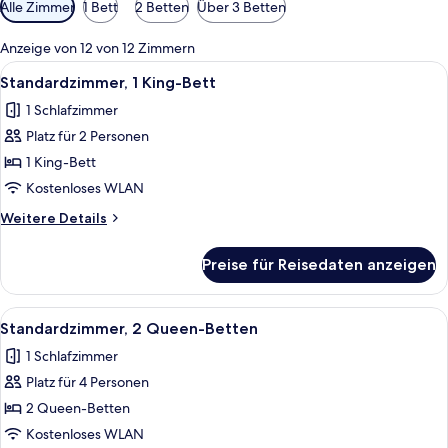
Verfügbare
Alle Zimmer
1 Bett
2 Betten
Über 3 Betten
Filter
für
Anzeige von 12 von 12 Zimmern
Zimmer
Alle
Ein Hotelzimmer mit einem Bett, eine
5
Standardzimmer, 1 King-Bett
Fotos
1 Schlafzimmer
für
Platz für 2 Personen
Standardzimmer,
1 King-
1 King-Bett
Bett
Kostenloses WLAN
anzeigen
Weitere
Weitere Details
Details
für
Preise für Reisedaten anzeigen
Standardzimmer,
1 King-
Bett
Alle
Ein Hotelzimmer mit zwei Betten, ei
4
Standardzimmer, 2 Queen-Betten
Fotos
1 Schlafzimmer
für
Platz für 4 Personen
Standardzimmer,
2 Queen-
2 Queen-Betten
Betten
Kostenloses WLAN