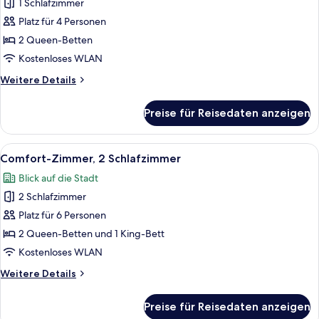
1 Schlafzimmer
Comfort-
Zimmer,
Platz für 4 Personen
2 Queen-
2 Queen-Betten
Betten
Kostenloses WLAN
anzeigen
Weitere
Weitere Details
Details
für
Preise für Reisedaten anzeigen
Comfort-
Zimmer,
2 Queen-
Alle
Ein ordentlich bezogenes Bett mit we
6
Betten
Comfort-Zimmer, 2 Schlafzimmer
Fotos
Blick auf die Stadt
für
2 Schlafzimmer
Comfort-
Zimmer,
Platz für 6 Personen
2 Schlafzimmer
2 Queen-Betten und 1 King-Bett
anzeigen
Kostenloses WLAN
Weitere
Weitere Details
Details
für
Preise für Reisedaten anzeigen
Comfort-