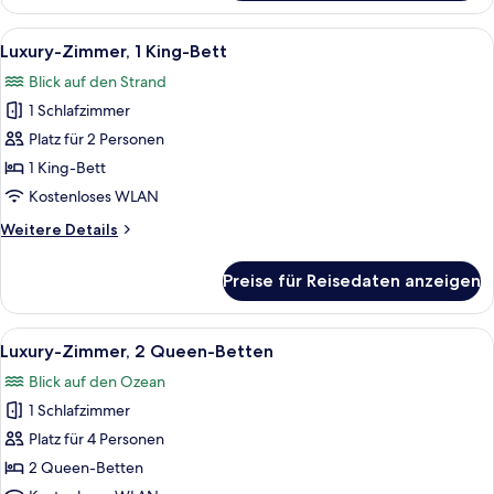
Zimmer,
2 Schlafzimmer
Alle
Ein modernes Schlafzimmer mit Bett, N
8
Luxury-Zimmer, 1 King-Bett
Fotos
Blick auf den Strand
für
1 Schlafzimmer
Luxury-
Zimmer,
Platz für 2 Personen
1 King-
1 King-Bett
Bett
Kostenloses WLAN
anzeigen
Weitere
Weitere Details
Details
für
Preise für Reisedaten anzeigen
Luxury-
Zimmer,
1 King-
Alle
Ein Hotelzimmer mit zwei Betten, ein
7
Bett
Luxury-Zimmer, 2 Queen-Betten
Fotos
Blick auf den Ozean
für
1 Schlafzimmer
Luxury-
Zimmer,
Platz für 4 Personen
2 Queen-
2 Queen-Betten
Betten