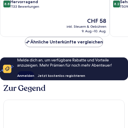
Zona
Zona
8.8
8.2
Hervorragend
Seh
8.8
8.2
Dorada
Dorada
von
von
1’133 Bewertungen
1’50
10,
10,
Hervorragend,
Sehr
Der
CHF 58
1’133
gut,
Preis
inkl. Steuern & Gebühren
Bewertungen
1’509
beträgt
9. Aug.–10. Aug.
Bewert
CHF 58
Ähnliche Unterkünfte vergleichen
Melde dich an, um verfügbare Rabatte und Vorteile
anzuzeigen. Mehr Prämien für noch mehr Abenteuer!
Anmelden
Jetzt kostenlos registrieren
Zur Gegend