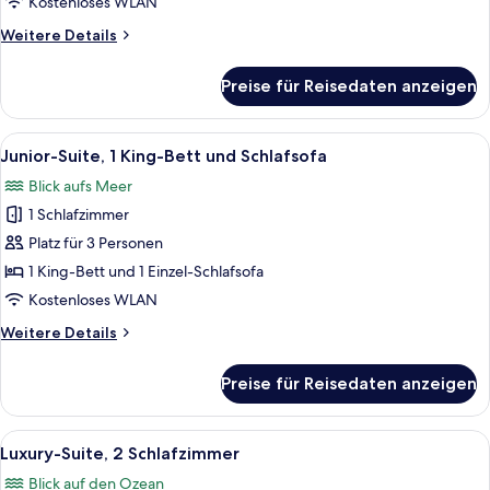
Kostenloses WLAN
anzeigen
Weitere
Weitere Details
Details
für
Preise für Reisedaten anzeigen
Luxury-
Zimmer,
2 Queen-
Alle
Ein Hotelzimmer mit Bett, Nachttisch
6
Betten
Junior-Suite, 1 King-Bett und Schlafsofa
Fotos
Blick aufs Meer
für
1 Schlafzimmer
Junior-
Suite,
Platz für 3 Personen
1 King-
1 King-Bett und 1 Einzel-Schlafsofa
Bett
Kostenloses WLAN
und
Weitere
Weitere Details
Schlafsofa
Details
anzeigen
für
Preise für Reisedaten anzeigen
Junior-
Suite,
1 King-
Alle
Ein modernes Wohnzimmer mit einer C
10
Bett
Luxury-Suite, 2 Schlafzimmer
Fotos
und
Blick auf den Ozean
Schlafsofa