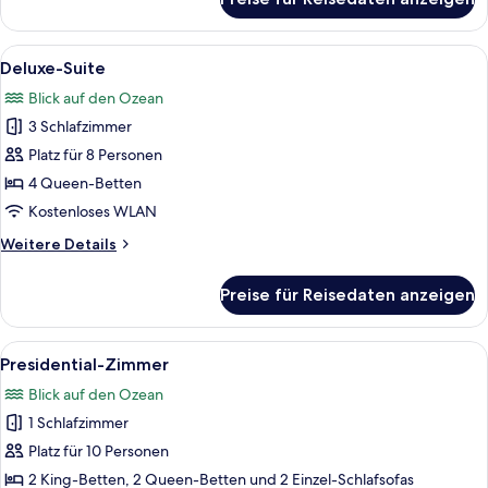
Studiosuite
Alle
Ein Schlafzimmer mit einem Bett, ein
7
Deluxe-Suite
Fotos
Blick auf den Ozean
für
3 Schlafzimmer
Deluxe-
Suite
Platz für 8 Personen
anzeigen
4 Queen-Betten
Kostenloses WLAN
Weitere
Weitere Details
Details
für
Preise für Reisedaten anzeigen
Deluxe-
Suite
Alle
Ein modernes Hotelzimmer mit zwei Be
8
Presidential-Zimmer
Fotos
Blick auf den Ozean
für
1 Schlafzimmer
Presidential-
Zimmer
Platz für 10 Personen
anzeigen
2 King-Betten, 2 Queen-Betten und 2 Einzel-Schlafsofas