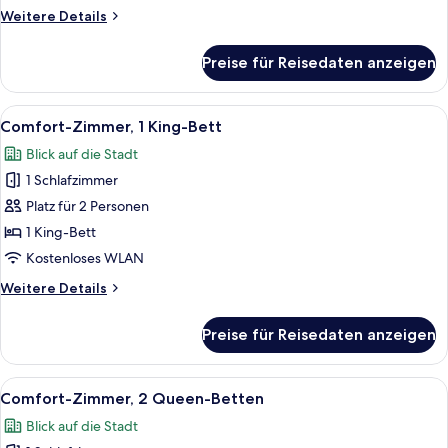
anzeigen
Weitere
Weitere Details
Details
für
Preise für Reisedaten anzeigen
Standardzimmer,
2 Queen-
Betten
Alle
Ein modernes Schlafzimmer mit einem 
4
Comfort-Zimmer, 1 King-Bett
Fotos
Blick auf die Stadt
für
1 Schlafzimmer
Comfort-
Zimmer,
Platz für 2 Personen
1 King-
1 King-Bett
Bett
Kostenloses WLAN
anzeigen
Weitere
Weitere Details
Details
für
Preise für Reisedaten anzeigen
Comfort-
Zimmer,
1 King-
Alle
Ein Hotelzimmer mit zwei Betten, eine
6
Bett
Comfort-Zimmer, 2 Queen-Betten
Fotos
Blick auf die Stadt
für