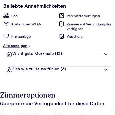
beliebt
Beliebte Annehmlichkeiten
b
e
w
Pool
Parkplätze verfügbar
e
r
Kostenloses WLAN
Zimmer mit Verbindungstür
t
verfügbar
e
Klimaanlage
Wäscherei
t
Alle anzeigen
Wichtigste Merkmale
(12)
Sich wie zu Hause fühlen
(6)
Zimmeroptionen
Überprüfe die Verfügbarkeit für diese Daten
Überprüfe die Verfügbarkeit für heute Nacht, Aug. 10 - Aug. 11
Überprüfe die Verfügbarkeit fü