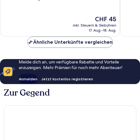
10,
10,
Hervorragend,
Ausserg
1’020
1’559
Der
CHF 45
Bewertungen
Bewert
Preis
inkl. Steuern & Gebühren
beträgt
17. Aug.–18. Aug.
CHF 45
Ähnliche Unterkünfte vergleichen
Melde dich an, um verfügbare Rabatte und Vorteile
anzuzeigen. Mehr Prämien für noch mehr Abenteuer!
Anmelden
Jetzt kostenlos registrieren
Zur Gegend