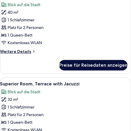
Fotos
Blick auf die Stadt
für
40 m²
Deluxe
Room,
1 Schlafzimmer
Terrace
Platz für 2 Personen
with
1 Queen-Bett
Jacuzzi
Kostenloses WLAN
anzeigen
Weitere
Weitere Details
Details
für
Preise für Reisedaten anzeigen
Deluxe
Room,
Terrace
Alle
Ein modernes Hotelzimmer mit Bett, N
11
with
Superior Room, Terrace with Jacuzzi
Fotos
Jacuzzi
Blick auf die Stadt
für
32 m²
Superior
Room,
1 Schlafzimmer
Terrace
Platz für 2 Personen
with
1 Queen-Bett
Jacuzzi
Kostenloses WLAN