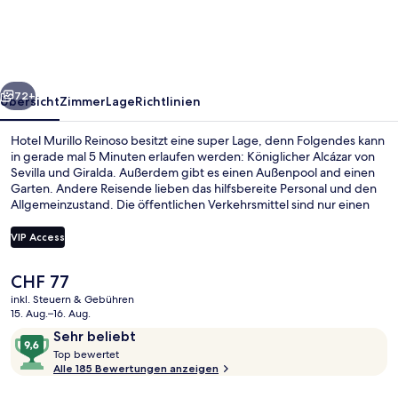
rück
Weiter
72+
Übersicht
Zimmer
Lage
Richtlinien
Hotel Murillo Reinoso besitzt eine super Lage, denn Folgendes kann
in gerade mal 5 Minuten erlaufen werden: Königlicher Alcázar von
Sevilla und Giralda. Außerdem gibt es einen Außenpool and einen
Garten. Andere Reisende lieben das hilfsbereite Personal und den
Allgemeinzustand. Die öffentlichen Verkehrsmittel sind nur einen
kurzen Fußmarsch entfernt: Zur Straßenbahnhaltestelle Archivo de
Indias sind es 8 Minuten und zur Straßenbahnhaltestelle Prado San
VIP Access
Sebastián 10 Minuten.
Der
CHF 77
Außenpool, geöffnet von 12:00 Uhr bi
aktuelle
inkl. Steuern & Gebühren
Preis
15. Aug.–16. Aug.
beträgt
Bewertungen
9,6
Sehr beliebt
CHF 77.
T
von
Top bewertet
o
Alle 185 Bewertungen anzeigen
10,
p
Sehr