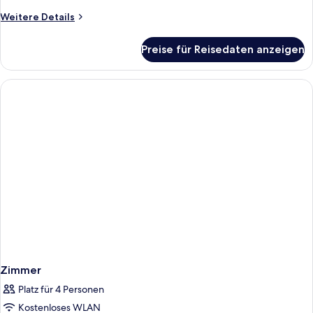
Weitere
Weitere Details
Details
für
Preise für Reisedaten anzeigen
Zimmer
Zimmer
Platz für 4 Personen
Kostenloses WLAN