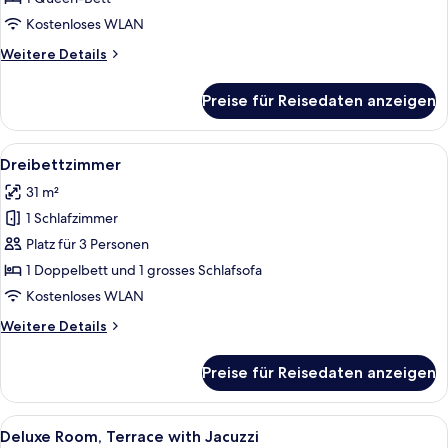
Jacuzzi
Kostenloses WLAN
anzeigen
Weitere
Weitere Details
Details
für
Preise für Reisedaten anzeigen
Premium
Room,
Terrace
Alle
Ein modernes Hotelzimmer mit Bett, Na
7
with
Dreibettzimmer
Fotos
Jacuzzi
31 m²
für
1 Schlafzimmer
Dreibettzimmer
anzeigen
Platz für 3 Personen
1 Doppelbett und 1 grosses Schlafsofa
Kostenloses WLAN
Weitere
Weitere Details
Details
für
Preise für Reisedaten anzeigen
Dreibettzimmer
Alle
Ein Hotelzimmer mit einem großen Bet
15
Deluxe Room, Terrace with Jacuzzi