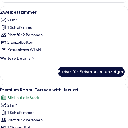
Alle
Ein Doppelbett mit einer hellblauen u
6
Zweibettzimmer
Fotos
21 m²
für
1 Schlafzimmer
Zweibettzimmer
anzeigen
Platz für 2 Personen
2 Einzelbetten
Kostenloses WLAN
Weitere
Weitere Details
Details
für
Preise für Reisedaten anzeigen
Zweibettzimmer
Alle
Eine Dachterrasse mit Whirlpool, Sitzg
15
Premium Room, Terrace with Jacuzzi
Fotos
Blick auf die Stadt
für
21 m²
Premium
Room,
1 Schlafzimmer
Terrace
Platz für 2 Personen
with
1 Queen-Bett