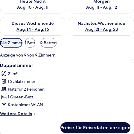
Heute Nacht
Morgen
Aug. 10 - Aug. 11
Aug. 11 - Aug. 12
Überprüfe die Verfügbarkeit für dieses Wochenende, Aug. 14 -
Überprüfe die Verfügbarkeit f
Dieses Wochenende
Nächstes Wochenende
Aug. 14 - Aug. 16
Aug. 21 - Aug. 23
Verfügbare
Alle Zimmer
1 Bett
2 Betten
Filter
für
Anzeige von 9 von 9 Zimmern
Zimmer
Alle
Ein modernes Hotelzimmer mit Bett, 
7
Doppelzimmer
Fotos
21 m²
für
1 Schlafzimmer
Doppelzimmer
anzeigen
Platz für 2 Personen
1 Queen-Bett
Kostenloses WLAN
Weitere
Weitere Details
Details
für
Preise für Reisedaten anzeigen
Doppelzimmer