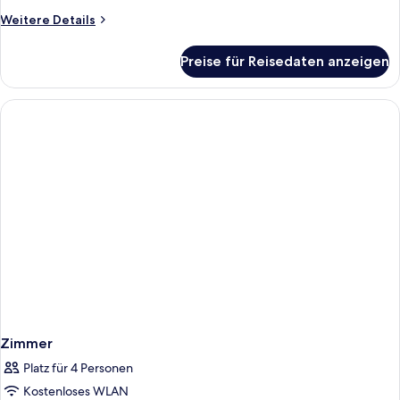
Weitere
Weitere Details
Details
für
Preise für Reisedaten anzeigen
Zimmer
Zimmer
Platz für 4 Personen
Kostenloses WLAN