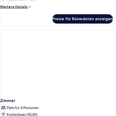
anzeigen
Weitere
Weitere Details
Details
für
Preise für Reisedaten anzeigen
Superior
Room,
Terrace
with
Jacuzzi
Zimmer
Platz für 4 Personen
Kostenloses WLAN