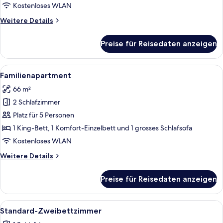
Kostenloses WLAN
Weitere
Weitere Details
Details
für
Preise für Reisedaten anzeigen
Standard-
Apartment
Alle
Ein ordentlich bezogenes Bett mit eine
5
Familienapartment
Fotos
66 m²
für
2 Schlafzimmer
Familienapartment
anzeigen
Platz für 5 Personen
1 King-Bett, 1 Komfort-Einzelbett und 1 grosses Schlafsofa
Kostenloses WLAN
Weitere
Weitere Details
Details
für
Preise für Reisedaten anzeigen
Familienapartment
Alle
Ein Hotelzimmer mit zwei Betten, eine
4
Standard-Zweibettzimmer
Fotos