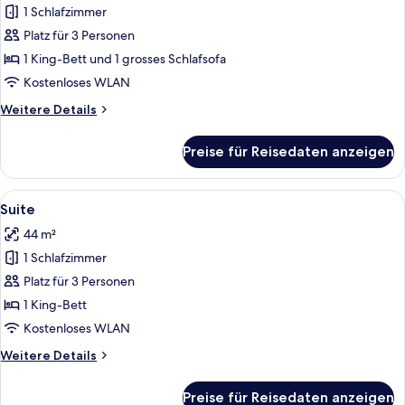
1 Schlafzimmer
Junior-
Suite
Platz für 3 Personen
anzeigen
1 King-Bett und 1 grosses Schlafsofa
Kostenloses WLAN
Weitere
Weitere Details
Details
für
Preise für Reisedaten anzeigen
Junior-
Suite
Alle
Ein modernes Hotelzimmer mit einem 
5
Suite
Fotos
44 m²
für
1 Schlafzimmer
Suite
anzeigen
Platz für 3 Personen
1 King-Bett
Kostenloses WLAN
Weitere
Weitere Details
Details
für
Preise für Reisedaten anzeigen
Suite