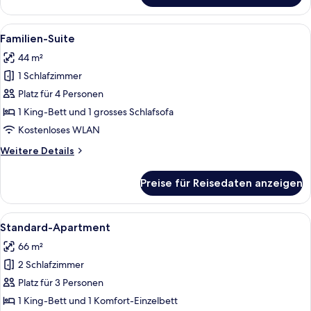
Alle
Ein modernes Wohnzimmer mit einem ru
5
Familien-Suite
Fotos
44 m²
für
1 Schlafzimmer
Familien-
Suite
Platz für 4 Personen
anzeigen
1 King-Bett und 1 grosses Schlafsofa
Kostenloses WLAN
Weitere
Weitere Details
Details
für
Preise für Reisedaten anzeigen
Familien-
Suite
Alle
Ein modernes Hotelzimmer mit einem g
5
Standard-Apartment
Fotos
66 m²
für
2 Schlafzimmer
Standard-
Apartment
Platz für 3 Personen
anzeigen
1 King-Bett und 1 Komfort-Einzelbett