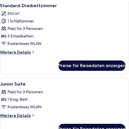
Alle
Ein Hotelzimmer mit zwei Betten, eine
4
Standard-Dreibettzimmer
Fotos
510 m²
für
1 Schlafzimmer
Standard-
Dreibettzimmer
Platz für 3 Personen
anzeigen
3 Einzelbetten
Kostenloses WLAN
Weitere
Weitere Details
Details
für
Preise für Reisedaten anzeigen
Standard-
Dreibettzimmer
Alle
Zimmersafe, Schreibtisch, schallisoli
13
Junior Suite
Fotos
Platz für 3 Personen
für
1 King-Bett
Junior
Suite
Kostenloses WLAN
anzeigen
Weitere
Weitere Details
Details
für
Preise für Reisedaten anzeigen