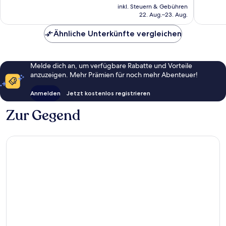
Preis
inkl. Steuern & Gebühren
Bewertungen
beträgt
22. Aug.–23. Aug.
CHF 106
Ähnliche Unterkünfte vergleichen
Melde dich an, um verfügbare Rabatte und Vorteile
anzuzeigen. Mehr Prämien für noch mehr Abenteuer!
Anmelden
Jetzt kostenlos registrieren
Zur Gegend