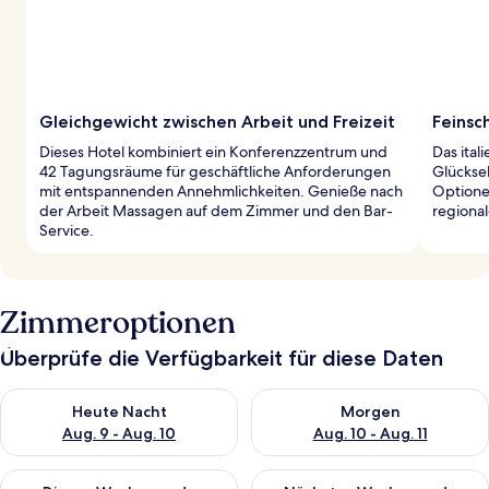
Gleichgewicht zwischen Arbeit und Freizeit
Feinsc
Dieses Hotel kombiniert ein Konferenzzentrum und
Das ital
42 Tagungsräume für geschäftliche Anforderungen
Glückse
mit entspannenden Annehmlichkeiten. Genieße nach
Optionen
der Arbeit Massagen auf dem Zimmer und den Bar-
regiona
Service.
Zimmeroptionen
Überprüfe die Verfügbarkeit für diese Daten
Überprüfe die Verfügbarkeit für heute Nacht, Aug. 9 - Aug. 10
Überprüfe die Verfügbarkeit fü
Heute Nacht
Morgen
Aug. 9 - Aug. 10
Aug. 10 - Aug. 11
Überprüfe die Verfügbarkeit für dieses Wochenende, Aug. 14 -
Überprüfe die Verfügbarkeit f