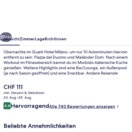
Milano
rück
Weiter
72+
Übersicht
Zimmer
Lage
Richtlinien
Übernachte im Quark Hotel Milano, um nur 10 Autominuten hiervon
entfernt zu sein: Piazza del Duomo und Mailänder Dom. Nach einem
Workout im Fitnessbereich kannst du im Morbido italienische Küche
genießen. Weitere Highlights sind eine Bar/Lounge, ein Außenpool
(je nach Saison geöffnet) und eine Snackbar. Andere Reisende
haben viel Gutes über das hilfsbereite Personal zu berichten. Die
öffentlichen Verkehrsmittel sind nur einen kurzen Fußmarsch
Der
CHF 111
entfernt: Zur Straßenbahnhaltestelle Giovanni da Cermenate sind
aktuelle
inkl. Steuern & Gebühren
es 12 Minuten und zur Straßenbahnhaltestelle Volvinio 12 Minuten.
Preis
24. Aug.–25. Aug.
Tagungsbereich
beträgt
Bewertungen
Hervorragend
8,8
Alle 740 Bewertungen anzeigen
CHF 111.
8,8 von 10.
Beliebte Annehmlichkeiten