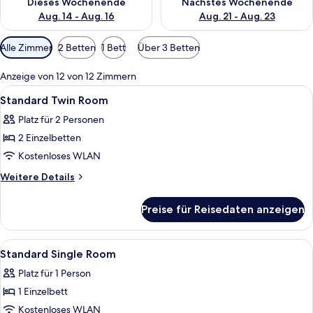
Dieses Wochenende
Nächstes Wochenende
Aug. 14 - Aug. 16
Aug. 21 - Aug. 23
Verfügbare
Alle Zimmer
2 Betten
1 Bett
Über 3 Betten
Filter
für
Anzeige von 12 von 12 Zimmern
Zimmer
Alle
Ein modernes Zimmer mit einem Bett, 
5
Standard Twin Room
Fotos
Platz für 2 Personen
für
2 Einzelbetten
Standard
Twin
Kostenloses WLAN
Room
Weitere
Weitere Details
anzeigen
Details
für
Preise für Reisedaten anzeigen
Standard
Twin
Room
Alle
Zimmersafe, Schreibtisch, schallisoli
5
Standard Single Room
Fotos
Platz für 1 Person
für
1 Einzelbett
Standard
Single
Kostenloses WLAN