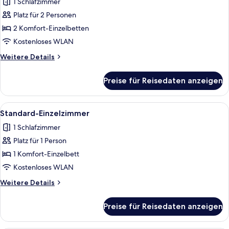
1 Schlafzimmer
für
Platz für 2 Personen
Standard-
Zweibettzimmer
2 Komfort-Einzelbetten
anzeigen
Kostenloses WLAN
Weitere
Weitere Details
Details
für
Preise für Reisedaten anzeigen
Standard-
Zweibettzimmer
Alle
Ein modernes Hotelzimmer mit zwei Be
5
Standard-Einzelzimmer
Fotos
1 Schlafzimmer
für
Platz für 1 Person
Standard-
Einzelzimmer
1 Komfort-Einzelbett
anzeigen
Kostenloses WLAN
Weitere
Weitere Details
Details
für
Preise für Reisedaten anzeigen
Standard-
Einzelzimmer