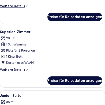
Room
Weitere
Weitere Details
anzeigen
Details
für
Preise für Reisedaten anzeigen
Standard
Single
Room
Alle
Ein modernes Hotelzimmer mit einem g
5
Superior-Zimmer
Fotos
28 m²
für
1 Schlafzimmer
Superior-
Zimmer
Platz für 2 Personen
anzeigen
1 King-Bett
Kostenloses WLAN
Weitere
Weitere Details
Details
für
Preise für Reisedaten anzeigen
Superior-
Zimmer
Alle
Ein modernes Schlafzimmer mit einem
4
Junior-Suite
Fotos
36 m²
für