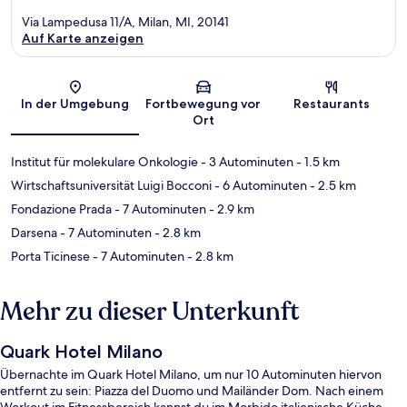
Via Lampedusa 11/A, Milan, MI, 20141
Auf Karte anzeigen
Karte
In der Umgebung
Fortbewegung vor
Restaurants
Ort
Institut für molekulare Onkologie
- 3 Autominuten
- 1.5 km
Wirtschaftsuniversität Luigi Bocconi
- 6 Autominuten
- 2.5 km
Fondazione Prada
- 7 Autominuten
- 2.9 km
Darsena
- 7 Autominuten
- 2.8 km
Porta Ticinese
- 7 Autominuten
- 2.8 km
Mehr zu dieser Unterkunft
Quark Hotel Milano
Übernachte im Quark Hotel Milano, um nur 10 Autominuten hiervon
entfernt zu sein: Piazza del Duomo und Mailänder Dom. Nach einem
Workout im Fitnessbereich kannst du im Morbido italienische Küche