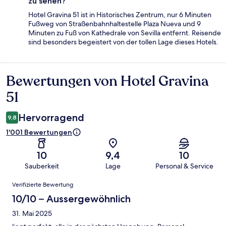
zu sehen?
Hotel Gravina 51 ist in Historisches Zentrum, nur 6 Minuten
Fußweg von Straßenbahnhaltestelle Plaza Nueva und 9
Minuten zu Fuß von Kathedrale von Sevilla entfernt. Reisende
sind besonders begeistert von der tollen Lage dieses Hotels.
Bewertungen von Hotel Gravina
Bewertungen
51
Hervorragend
9,8
1'001 Bewertungen
10
9,4
10
Sauberkeit
Lage
Personal & Service
Bewertungen
Verifizierte Bewertung
10/10 – Aussergewöhnlich
31. Mai 2025