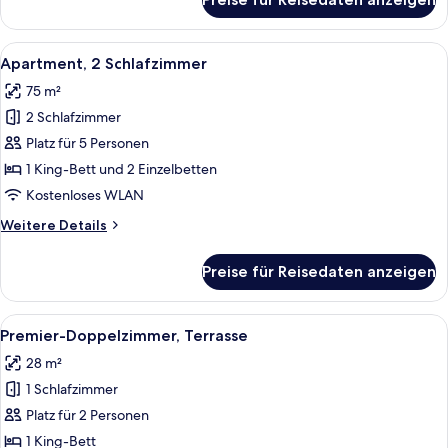
Premier-
Doppelzimmer
Alle
Ein Schlafzimmer mit Bett, Schreibtis
8
Apartment, 2 Schlafzimmer
Fotos
75 m²
für
2 Schlafzimmer
Apartment,
2 Schlafzimmer
Platz für 5 Personen
anzeigen
1 King-Bett und 2 Einzelbetten
Kostenloses WLAN
Weitere
Weitere Details
Details
für
Preise für Reisedaten anzeigen
Apartment,
2 Schlafzimmer
Alle
Ein Bett mit Baldachin, ein Nachttisc
7
Premier-Doppelzimmer, Terrasse
Fotos
28 m²
für
1 Schlafzimmer
Premier-
Doppelzimmer,
Platz für 2 Personen
Terrasse
1 King-Bett