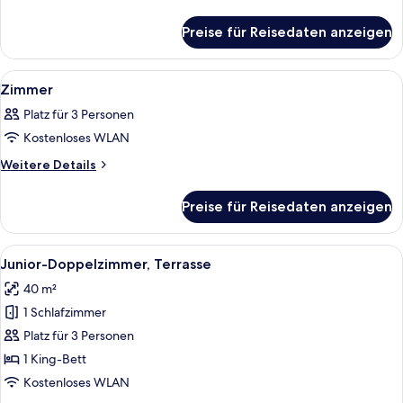
Details
für
Preise für Reisedaten anzeigen
Zimmer
Alle
Ein ordentlich eingerichtetes Schlaf
7
Zimmer
Fotos
Platz für 3 Personen
für
Kostenloses WLAN
Zimmer
anzeigen
Weitere
Weitere Details
Details
für
Preise für Reisedaten anzeigen
Zimmer
Alle
Ein ordentlich bezogenes Bett mit we
6
Junior-Doppelzimmer, Terrasse
Fotos
40 m²
für
1 Schlafzimmer
Junior-
Doppelzimmer,
Platz für 3 Personen
Terrasse
1 King-Bett
anzeigen
Kostenloses WLAN