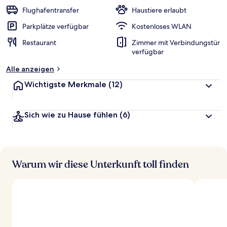
w
Flughafentransfer
Haustiere erlaubt
e
r
Parkplätze verfügbar
Kostenloses WLAN
t
Restaurant
Zimmer mit Verbindungstür
e
verfügbar
t
Alle anzeigen
Wichtigste Merkmale
(12)
Sich wie zu Hause fühlen
(6)
Warum wir diese Unterkunft toll finden