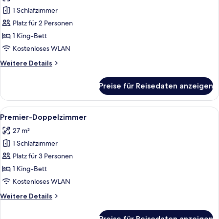
für
1 Schlafzimmer
Superior-
Doppelzimmer
Platz für 2 Personen
anzeigen
1 King-Bett
Kostenloses WLAN
Weitere
Weitere Details
Details
für
Preise für Reisedaten anzeigen
Superior-
Doppelzimmer
Alle
Ein Hotelzimmer mit einem großen Bett
5
Premier-Doppelzimmer
Fotos
27 m²
für
1 Schlafzimmer
Premier-
Doppelzimmer
Platz für 3 Personen
anzeigen
1 King-Bett
Kostenloses WLAN
Weitere
Weitere Details
Details
für
Preise für Reisedaten anzeigen