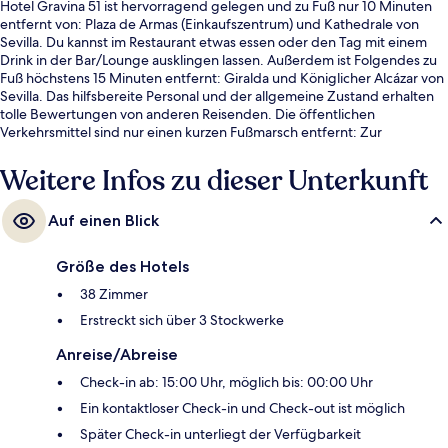
Hotel Gravina 51 ist hervorragend gelegen und zu Fuß nur 10 Minuten
entfernt von: Plaza de Armas (Einkaufszentrum) und Kathedrale von
Sevilla. Du kannst im Restaurant etwas essen oder den Tag mit einem
Drink in der Bar/Lounge ausklingen lassen. Außerdem ist Folgendes zu
Fuß höchstens 15 Minuten entfernt: Giralda und Königlicher Alcázar von
Sevilla. Das hilfsbereite Personal und der allgemeine Zustand erhalten
tolle Bewertungen von anderen Reisenden. Die öffentlichen
Verkehrsmittel sind nur einen kurzen Fußmarsch entfernt: Zur
Straßenbahnhaltestelle Plaza Nueva sind es 6 Minuten und zur
Straßenbahnhaltestelle Archivo de Indias 11 Minuten.
Weitere Infos zu dieser Unterkunft
Auf einen Blick
Größe des Hotels
38 Zimmer
Erstreckt sich über 3 Stockwerke
Anreise/Abreise
Check-in ab: 15:00 Uhr, möglich bis: 00:00 Uhr
Ein kontaktloser Check-in und Check-out ist möglich
Später Check-in unterliegt der Verfügbarkeit