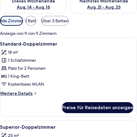
Dieses Wochenende
Nächstes Wochenende
Aug. 14 - Aug. 16
Aug. 21 - Aug. 23
Verfügbare
Alle Zimmer
1 Bett
Über 3 Betten
Filter
für
Anzeige von 9 von 9 Zimmern
Zimmer
Alle
Ein ordentlich bezogenes Bett mit we
4
Standard-Doppelzimmer
Fotos
18 m²
für
1 Schlafzimmer
Standard-
Doppelzimmer
Platz für 2 Personen
anzeigen
1 King-Bett
Kostenloses WLAN
Weitere
Weitere Details
Details
für
Preise für Reisedaten anzeigen
Standard-
Doppelzimmer
Alle
Ein ordentlich eingerichtetes Schlafz
8
Superior-Doppelzimmer
Fotos
25 m²