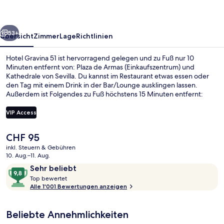
rück
Weiter
53+
Übersicht
Zimmer
Lage
Richtlinien
Hotel Gravina 51 ist hervorragend gelegen und zu Fuß nur 10
Minuten entfernt von: Plaza de Armas (Einkaufszentrum) und
Kathedrale von Sevilla. Du kannst im Restaurant etwas essen oder
den Tag mit einem Drink in der Bar/Lounge ausklingen lassen.
Außerdem ist Folgendes zu Fuß höchstens 15 Minuten entfernt:
Giralda und Königlicher Alcázar von Sevilla. Das hilfsbereite Personal
und der allgemeine Zustand erhalten tolle Bewertungen von
VIP Access
anderen Reisenden. Die öffentlichen Verkehrsmittel sind nur einen
kurzen Fußmarsch entfernt: Zur Straßenbahnhaltestelle Plaza Nueva
Der
CHF 95
sind es 6 Minuten und zur Straßenbahnhaltestelle Archivo de Indias
Rezeption
aktuelle
11 Minuten.
inkl. Steuern & Gebühren
Preis
10. Aug.–11. Aug.
beträgt
Bewertungen
9,8
Sehr beliebt
CHF 95.
T
von
Top bewertet
o
Alle 1'001 Bewertungen anzeigen
10,
p
Sehr
beliebt
Beliebte Annehmlichkeiten
b
e