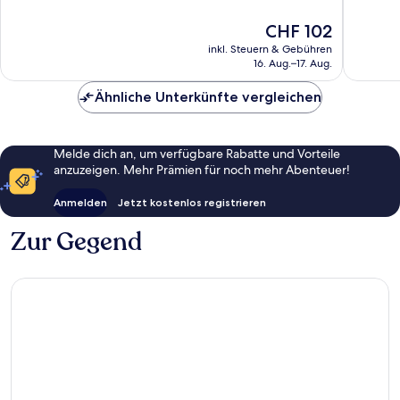
Aussergewöhnlich,
Ausserg
Der
CHF 102
1’206
1’251
Preis
Bewertungen
Bewert
inkl. Steuern & Gebühren
beträgt
16. Aug.–17. Aug.
CHF 102
Ähnliche Unterkünfte vergleichen
Melde dich an, um verfügbare Rabatte und Vorteile
anzuzeigen. Mehr Prämien für noch mehr Abenteuer!
Anmelden
Jetzt kostenlos registrieren
Zur Gegend