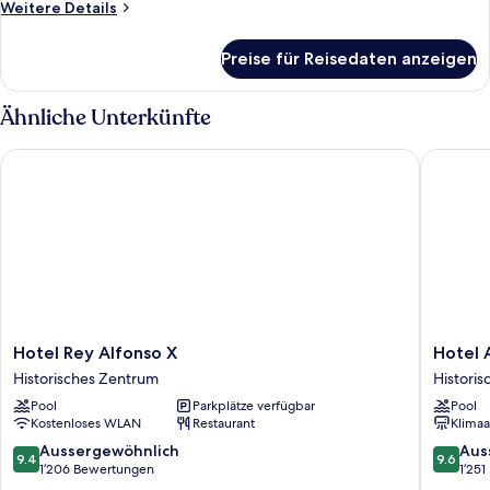
Weitere
Weitere Details
Details
für
Preise für Reisedaten anzeigen
Junior-
Doppelzimmer,
Terrasse
Ähnliche Unterkünfte
Hotel Rey Alfonso X
Hotel Am
Hotel
Hotel
Hotel Rey Alfonso X
Hotel 
Rey
Amadeu
Historisches Zentrum
Histori
Alfonso
Sevilla
Pool
Parkplätze verfügbar
Pool
X
Historis
Kostenloses WLAN
Restaurant
Klimaa
Historisches
Zentru
Zentrum
9.4
9.6
Aussergewöhnlich
Aus
9.4
9.6
von
von
1’206 Bewertungen
1’25
10,
10,