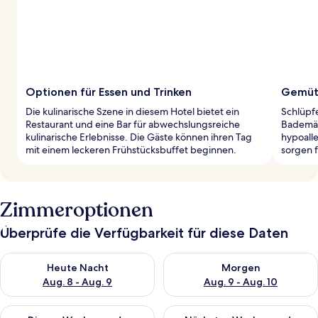
Optionen für Essen und Trinken
Gemütl
Die kulinarische Szene in diesem Hotel bietet ein
Schlüpf
Restaurant und eine Bar für abwechslungsreiche
Bademän
kulinarische Erlebnisse. Die Gäste können ihren Tag
hypoall
mit einem leckeren Frühstücksbuffet beginnen.
sorgen f
Zimmeroptionen
Überprüfe die Verfügbarkeit für diese Daten
Überprüfe die Verfügbarkeit für heute Nacht, Aug. 8 - Aug. 9.
Überprüfe die Verfügbarkeit f
Heute Nacht
Morgen
Aug. 8 - Aug. 9
Aug. 9 - Aug. 10
Überprüfe die Verfügbarkeit für dieses Wochenende, Aug. 14 -
Überprüfe die Verfügbarkeit f