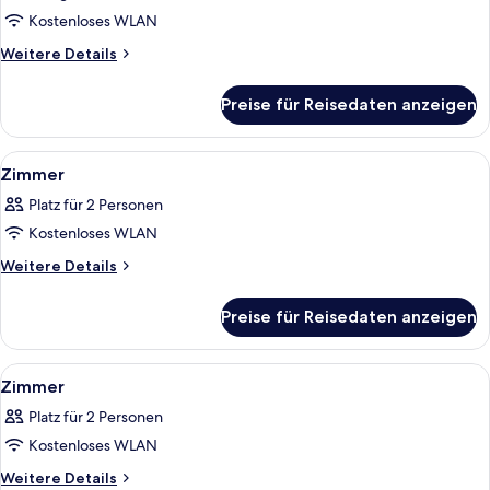
anzeigen
Kostenloses WLAN
Weitere
Weitere Details
Details
für
Preise für Reisedaten anzeigen
Premier-
Doppelzimmer,
Terrasse
Alle
Ein Bett mit einem Holz-Kopfteil, we
4
Zimmer
Fotos
Platz für 2 Personen
für
Kostenloses WLAN
Zimmer
anzeigen
Weitere
Weitere Details
Details
für
Preise für Reisedaten anzeigen
Zimmer
Alle
Ein Schlafzimmer mit einem großen Bet
8
Zimmer
Fotos
Platz für 2 Personen
für
Kostenloses WLAN
Zimmer
anzeigen
Weitere
Weitere Details