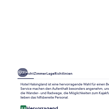
31+
Übersicht
Zimmer
Lage
Richtlinien
Hotel Halsingland ist eine hervorragende Wahl für einen 
Service machen den Aufenthalt besonders angenehm, und 
die Wander- und Radwege, die Möglichkeiten zum Kajakfa
lieben das hilfsbereite Personal.
Bewertungen
Hervorragend
8,8