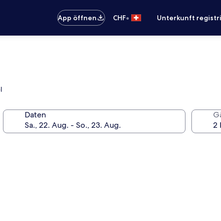
•
App öffnen
CHF
Unterkunft registr
l
Daten
G