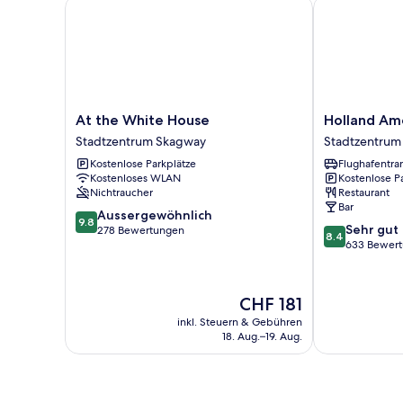
At the White House
Holland Amer
At
Holland
At the White House
Holland Am
the
America
Stadtzentrum Skagway
Stadtzentrum
White
Skagway
Kostenlose Parkplätze
Flughafentra
House
Inn
Kostenloses WLAN
Kostenlose P
Stadtzentrum
Stadtzentrum
Nichtraucher
Restaurant
Skagway
Skagway
Bar
9.8
Aussergewöhnlich
9.8
8.4
Sehr gut
von
278 Bewertungen
8.4
von
633 Bewer
10,
10,
Aussergewöhnlich,
Sehr
278
gut,
Bewertungen
Der
CHF 181
633
Preis
inkl. Steuern & Gebühren
Bewertungen
beträgt
18. Aug.–19. Aug.
CHF 181