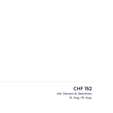
der Lobby
Essbereich im Zimmer
Der
CHF 152
aktuelle
inkl. Steuern & Gebühren
Preis
14. Aug.–15. Aug.
eich
Frühstücksbereich
beträgt
CHF 152.