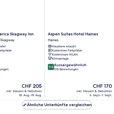
ica Skagway Inn
Aspen Suites Hotel Haines
Aspen
erica Skagway Inn
Aspen Suites Hotel Haines
Suites
 Skagway
Haines
Hotel
nsfer
Haustiere erlaubt
Haines
arkplätze
Kostenlose Parkplätze
Haines
Kostenloses WLAN
Klimaanlage
9.4
Aussergewöhnlich
9.4
von
tungen
376 Bewertungen
10,
Aussergewöhnlich,
376
Der
Der
CHF 205
CHF 170
Bewertungen
Preis
Preis
inkl. Steuern & Gebühren
inkl. Steuern & Gebühren
beträgt
beträgt
18. Aug.–19. Aug.
6. Sept.–7. Sept.
CHF 205
CHF 170
Ähnliche Unterkünfte vergleichen