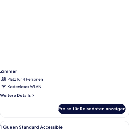
Zweibettzimmer
Zimmer
Platz für 4 Personen
Kostenloses WLAN
Weitere
Weitere Details
Details
für
Preise für Reisedaten anzeigen
Zimmer
Alle
Hochwertige Bettwaren, Zimmersafe, 
6
1 Queen Standard Accessible