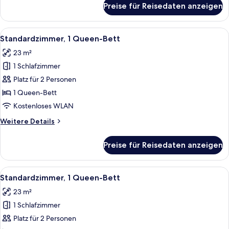
Preise für Reisedaten anzeigen
Standardzimmer,
1 King-
Bett
Alle
Ein modernes Hotelzimmer mit einem 
7
Standardzimmer, 1 Queen-Bett
Fotos
23 m²
für
1 Schlafzimmer
Standardzimmer,
1
Platz für 2 Personen
Queen-
1 Queen-Bett
Bett
Kostenloses WLAN
anzeigen
Weitere
Weitere Details
Details
für
Preise für Reisedaten anzeigen
Standardzimmer,
1
Queen-
Alle
Ein modernes Hotelzimmer mit einem g
7
Bett
Standardzimmer, 1 Queen-Bett
Fotos
23 m²
für
1 Schlafzimmer
Standardzimmer,
1
Platz für 2 Personen