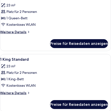
Fotos
23 m²
für
Platz für 2 Personen
1
Queen
1 Queen-Bett
Standard
Kostenloses WLAN
Accessible
Weitere
Weitere Details
anzeigen
Details
für
Preise für Reisedaten anzeigen
1
Queen
Standard
Alle
Hochwertige Bettwaren, Zimmersafe, 
8
Accessible
1 King Standard
Fotos
23 m²
für
Platz für 2 Personen
1
King
1 King-Bett
Standard
Kostenloses WLAN
anzeigen
Weitere
Weitere Details
Details
für
Preise für Reisedaten anzeigen
1
King