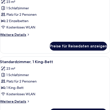
23 m²
Schlafsofa
für
1 Schlafzimmer
Standardzimmer,
2 Einzelbetten
Platz für 2 Personen
anzeigen
2 Einzelbetten
Kostenloses WLAN
Weitere
Weitere Details
Details
für
Preise für Reisedaten anzeigen
Standardzimmer,
2 Einzelbetten
Alle
Ein modernes Hotelzimmer mit einem gr
6
Standardzimmer, 1 King-Bett
Fotos
23 m²
für
1 Schlafzimmer
Standardzimmer,
1 King-
Platz für 2 Personen
Bett
1 King-Bett
anzeigen
Kostenloses WLAN
Weitere
Weitere Details
Details
für