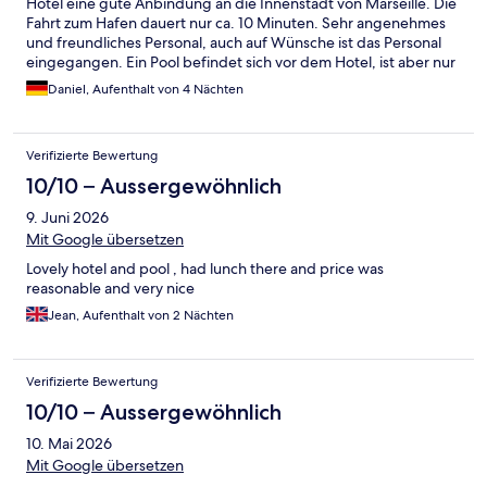
Hotel eine gute Anbindung an die Innenstadt von Marseille. Die
Fahrt zum Hafen dauert nur ca. 10 Minuten. Sehr angenehmes
und freundliches Personal, auch auf Wünsche ist das Personal
eingegangen. Ein Pool befindet sich vor dem Hotel, ist aber nur
bei warmem Wetter geöffnet. Der Fitnessraum befindet sich in
Daniel, Aufenthalt von 4 Nächten
der 8. Etage. Das Frühstücksbuffet ist gut ausgestattet und
bietet alles, was den morgendlichen Hunger stillt. Natürlich
dürfen auch Baguettes nicht fehlen. 😀 Der Aufenthalt war
Verifizierte Bewertung
insgesamt gesehen sehr angenehm und gelungen. Ich würde
das Hotel weiterempfehlen.
10/10 – Aussergewöhnlich
9. Juni 2026
Mit Google übersetzen
Lovely hotel and pool , had lunch there and price was
reasonable and very nice
Jean, Aufenthalt von 2 Nächten
Verifizierte Bewertung
10/10 – Aussergewöhnlich
10. Mai 2026
Mit Google übersetzen