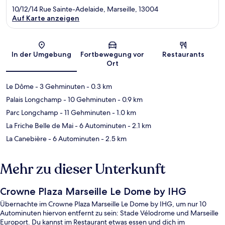
10/12/14 Rue Sainte-Adelaide, Marseille, 13004
Auf Karte anzeigen
Karte
In der Umgebung
Fortbewegung vor
Restaurants
Ort
Le Dôme
- 3 Gehminuten
- 0.3 km
Palais Longchamp
- 10 Gehminuten
- 0.9 km
Parc Longchamp
- 11 Gehminuten
- 1.0 km
La Friche Belle de Mai
- 6 Autominuten
- 2.1 km
La Canebière
- 6 Autominuten
- 2.5 km
Mehr zu dieser Unterkunft
Crowne Plaza Marseille Le Dome by IHG
Übernachte im Crowne Plaza Marseille Le Dome by IHG, um nur 10
Autominuten hiervon entfernt zu sein: Stade Vélodrome und Marseille
Europort. Du kannst im Restaurant etwas essen und dich im