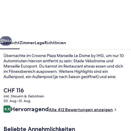
Plaza
Marseille
Le
Dome
by
rück
Weiter
IHG
90+
Übersicht
Zimmer
Lage
Richtlinien
Übernachte im Crowne Plaza Marseille Le Dome by IHG, um nur 10
Autominuten hiervon entfernt zu sein: Stade Vélodrome und
Marseille Europort. Du kannst im Restaurant etwas essen und dich
im Fitnessbereich auspowern. Weitere Highlights sind ein
Außenpool, ein Außenpool (je nach Saison geöffnet) und eine
Terrasse. Andere Reisende haben viel Gutes über das hilfsbereite
Personal zu berichten. Die Unterkunft ist nur einen kurzen
Der
CHF 116
Fußmarsch von den öffentlichen Verkehrsmitteln entfernt: Zur U-
aktuelle
inkl. Steuern & Gebühren
Bahn läuft man 8 Minuten (Metrostation Chartreux) bzw. 9 Minuten
Preis
30. Aug.–31. Aug.
(Metrostation Saint-Just - Hôtel du Département).
Tagungsbereich
beträgt
Bewertungen
Hervorragend
8,8
Alle 412 Bewertungen anzeigen
CHF 116.
8,8 von 10.
Beliebte Annehmlichkeiten