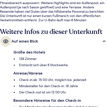
Fitnessbereich auspowern. Weitere Highlights sind ein Außenpool, ein
Außenpool (je nach Saison geöffnet) und eine Terrasse. Andere
Reisende haben viel Gutes über das hilfsbereite Personal zu berichten.
Die Unterkunft ist nur einen kurzen Fußmarsch von den öffentlichen
Verkehrsmitteln entfernt: Zur U-Bahn läuft man 8 Minuten
(Metrostation Chartreux) bzw. 9 Minuten (Metrostation Saint-Just -
Hôtel du Département).
Weitere Infos zu dieser Unterkunft
Auf einen Blick
Größe des Hotels
138 Zimmer
Erstreckt sich über 8 Stockwerke
Anreise/Abreise
Check-in ab: 15:00 Uhr, möglich bis: jederzeit
Mindestalter für den Check-in: 18 Jahre
Der Check-out ist um 12:00 Uhr
Besondere Hinweise für den Check-in
Die Mitarbeiter der Rezeption heißen dich bei deiner