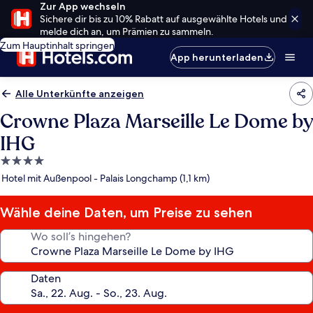
Zur App wechseln
Sichere dir bis zu 10% Rabatt auf ausgewählte Hotels und
melde dich an, um Prämien zu sammeln.
Zum Hauptinhalt springen
App herunterladen
Alle Unterkünfte anzeigen
Crowne Plaza Marseille Le Dome by
IHG
4.0-
Sterne-
Hotel mit Außenpool - Palais Longchamp (1,1 km)
Unterkunft
Wähle deine Daten, um Preise zu sehen
Wo soll’s hingehen?
Daten