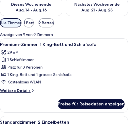
Überprüfe die Verfügbarkeit für dieses Wochenende, Aug. 14 -
Überprüfe die Verfügbarkeit f
Dieses Wochenende
Nächstes Wochenende
Aug. 14 - Aug. 16
Aug. 21 - Aug. 23
Verfügbare
Alle Zimmer
1 Bett
2 Betten
Filter
für
Anzeige von 9 von 9 Zimmern
Zimmer
Alle
Ein modernes Hotelzimmer mit einem g
6
Premium-Zimmer, 1 King-Bett und Schlafsofa
Fotos
29 m²
für
1 Schlafzimmer
Premium-
Zimmer,
Platz für 3 Personen
1 King-
1 King-Bett und 1 grosses Schlafsofa
Bett
Kostenloses WLAN
und
Weitere
Weitere Details
Schlafsofa
Details
anzeigen
für
Preise für Reisedaten anzeigen
Premium-
Zimmer,
1 King-
Alle
Ein Hotelzimmer mit Doppelbett, zwei 
5
Bett
Standardzimmer, 2 Einzelbetten
Fotos
und