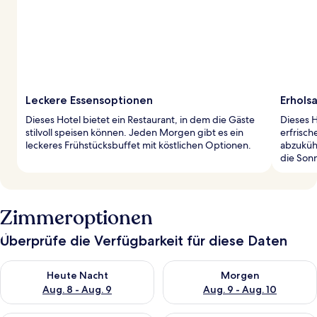
Leckere Essensoptionen
Erhols
Dieses Hotel bietet ein Restaurant, in dem die Gäste
Dieses H
stilvoll speisen können. Jeden Morgen gibt es ein
erfrisch
leckeres Frühstücksbuffet mit köstlichen Optionen.
abzuküh
die Son
Zimmeroptionen
Überprüfe die Verfügbarkeit für diese Daten
Überprüfe die Verfügbarkeit für heute Nacht, Aug. 8 - Aug. 9.
Überprüfe die Verfügbarkeit f
Heute Nacht
Morgen
Aug. 8 - Aug. 9
Aug. 9 - Aug. 10