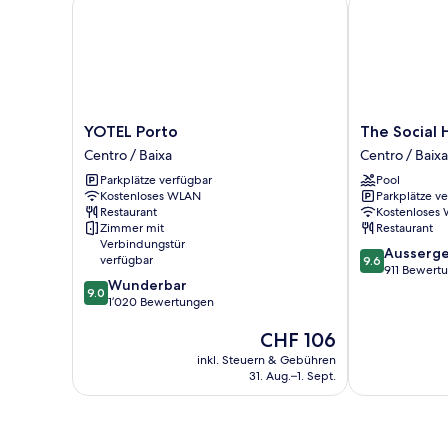
YOTEL Porto
The Social Hu
YOTEL
The
YOTEL Porto
The Social 
Porto
Social
Centro / Baixa
Centro / Baixa
Centro
Hub
Parkplätze verfügbar
Pool
/
Porto
Kostenloses WLAN
Parkplätze v
Baixa
Centro
Restaurant
Kostenloses
/
Zimmer mit
Restaurant
Baixa
Verbindungstür
9.6
Ausserge
verfügbar
9.6
von
911 Bewert
9.0
Wunderbar
10,
9.0
von
1’020 Bewertungen
Aussergewöhn
10,
911
Der
CHF 106
Wunderbar,
Bewertungen
Preis
1’020
inkl. Steuern & Gebühren
beträgt
Bewertungen
31. Aug.–1. Sept.
CHF 106