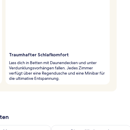
Traumhafter Schlafkomfort
Lass dich in Betten mit Daunendecken und unter
Verdunklungsvorhängen fallen. Jedes Zimmer
verfügt über eine Regendusche und eine Minibar für
die ultimative Entspannung.
aten
 - Aug. 9.
 Verfügbarkeit für morgen, Aug. 9 - Aug. 10.
Überprüfe die Verfügbarkeit für dies