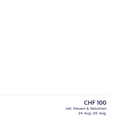
Dreibettzimmer
Der
CHF 100
aktuelle
inkl. Steuern & Gebühren
Preis
24. Aug.–25. Aug.
mer
Daunenbettdecken, Minibar, Zimmersa
beträgt
CHF 100.