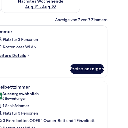
Nächstes Wochenende
Aug. 21 - Aug. 23
Anzeige von 7 von 7 Zimmern
, einem Schreibtisch und Blick auf die Stadt durch das Fenster.
le
Ein Hotelzimmer mit einem großen Bett, einem 
8
immer
otos
Platz für 3 Personen
ür
Kostenloses WLAN
immer
nzeigen
itere
itere Details
tails
r
Preise anzeigen
immer
oßen Bett, einem Schreibtisch und einem Stuhl. Ein Fenster mit Vorhängen, 
le
Ein modernes Hotelzimmer mit Bett, Sofa, Ho
15
reibettzimmer
otos
Aussergewöhnlich
ür
4
9.4 von 10
(6
6 Bewertungen
reibettzimmer
Bewertungen)
1 Schlafzimmer
nzeigen
Platz für 3 Personen
3 Einzelbetten ODER 1 Queen-Bett und 1 Einzelbett
Kostenloses WLAN