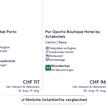
b Porto
Pur Oporto Boutique Hotel by Actaho
Pur
Hub Porto
Pur Oporto Boutique Hotel by
Oporto
Actahotels
Boutique
Centro / Baixa
Hotel
erfügbar
by
Parkplätze verfügbar
 WLAN
Kostenloses WLAN
Actahotels
Restaurant
Centro
Klimaanlage
wöhnlich
/
ungen
9.2
Baixa
Wunderbar
9.2
von
361 Bewertungen
lich,
10,
Wunderbar,
Der
Der
CHF 117
CHF 96
361
Preis
Preis
inkl. Steuern & Gebühren
inkl. Steuern & Gebühren
Bewertungen
beträgt
beträgt
16. Aug.–17. Aug.
30. Aug.–31. Aug.
CHF 117
CHF 96
Ähnliche Unterkünfte vergleichen