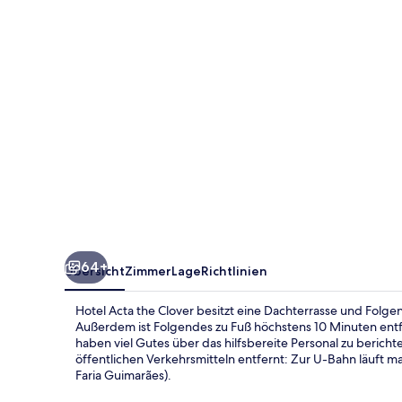
64+
Übersicht
Zimmer
Lage
Richtlinien
Hotel Acta the Clover besitzt eine Dachterrasse und Folgen
Außerdem ist Folgendes zu Fuß höchstens 10 Minuten ent
haben viel Gutes über das hilfsbereite Personal zu berich
öffentlichen Verkehrsmitteln entfernt: Zur U-Bahn läuft m
Faria Guimarães).