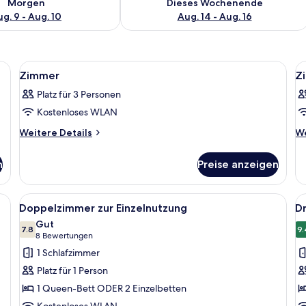
Morgen
Dieses Wochenende
g. 9 - Aug. 10
Aug. 14 - Aug. 16
ibtisch, Stuhl, Spiegel und Kleiderschrank.
Alle
Ein Hotelzimmer mit einem großen Bett
Al
8
Zimmer
Z
Fotos
F
Platz für 3 Personen
für
f
Kostenloses WLAN
Zimmer
Z
anzeigen
a
Weitere
We
Weitere Details
We
Details
De
für
fü
n
Preise anzeigen
Zimmer
Z
einem großen Bett, einem Holztisch, einer Lampe und einer Wasserflasche.
Alle
Ein modernes Hotelzimmer mit einem gr
Al
10
Doppelzimmer zur Einzelnutzung
D
Fotos
F
Gut
für
7.8
f
9.
7.8 von 10
(8
8 Bewertungen
Doppelzimmer
D
Bewertungen)
1 Schlafzimmer
zur
a
Platz für 1 Person
Einzelnutzung
1 Queen-Bett ODER 2 Einzelbetten
anzeigen
Kostenloses WLAN