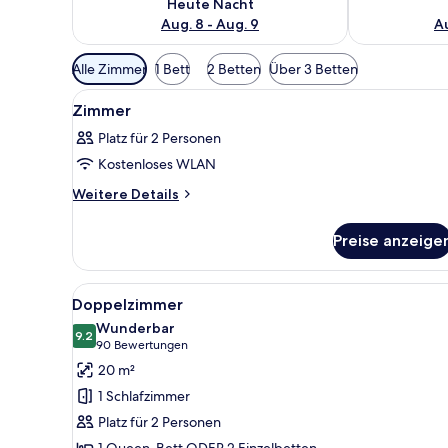
Heute Nacht
Aug. 8 - Aug. 9
Au
Verfügbare
Alle Zimmer
1 Bett
2 Betten
Über 3 Betten
Filter
Alle
Ein Hotelzimmer mit Bett, Schre
für
7
Zimmer
Fotos
Zimmer
Platz für 2 Personen
für
Kostenloses WLAN
Zimmer
anzeigen
Weitere
Weitere Details
Details
für
Preise anzeige
Zimmer
Alle
Ein modernes Hotelzimmer mit 
14
Doppelzimmer
Fotos
Wunderbar
für
9.2
9.2 von 10
(90
90 Bewertungen
Doppelzimmer
Bewertungen)
20 m²
anzeigen
1 Schlafzimmer
Platz für 2 Personen
1 Queen-Bett ODER 2 Einzelbetten