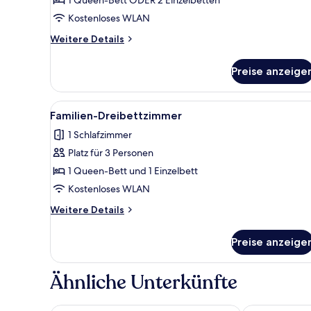
Kostenloses WLAN
Weitere
Weitere Details
Details
für
Preise anzeige
Doppelzimmer
Alle
Ein modernes Hotelzimmer mit 
12
Familien-Dreibettzimmer
Fotos
1 Schlafzimmer
für
Platz für 3 Personen
Familien-
Dreibettzimmer
1 Queen-Bett und 1 Einzelbett
anzeigen
Kostenloses WLAN
Weitere
Weitere Details
Details
für
Preise anzeige
Familien-
Dreibettzimmer
Ähnliche Unterkünfte