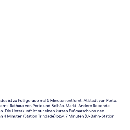
Fahrstuhl
des ist zu Fuß gerade mal 5 Minuten entfernt: Atlstadt von Porto.
fernt: Rathaus von Porto und Bolhão-Markt. Andere Reisende
ten. Die Unterkunft ist nur einen kurzen Fußmarsch von den
Dreibettzim
an 4 Minuten (Station Trindade) bzw. 7 Minuten (U-Bahn-Station