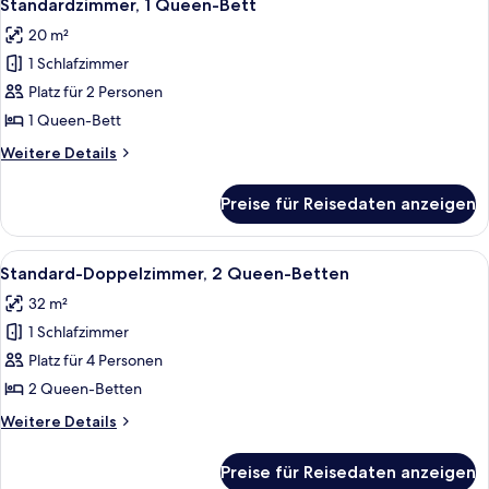
7
Standardzimmer, 1 Queen-Bett
Fotos
20 m²
für
1 Schlafzimmer
Standardzimmer,
1
Platz für 2 Personen
Queen-
1 Queen-Bett
Bett
Weitere
Weitere Details
anzeigen
Details
für
Preise für Reisedaten anzeigen
Standardzimmer,
1
Queen-
Alle
Ein Hotelzimmer mit zwei Betten, eine
5
Bett
Standard-Doppelzimmer, 2 Queen-Betten
Fotos
32 m²
für
1 Schlafzimmer
Standard-
Doppelzimmer,
Platz für 4 Personen
2 Queen-
2 Queen-Betten
Betten
Weitere
Weitere Details
anzeigen
Details
für
Preise für Reisedaten anzeigen
Standard-