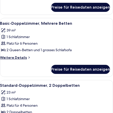
anzeigen
für
Preise für Reisedaten anzeigen
Suite,
1 King-
Bett
Alle
Ein Hotelzimmer mit zwei Betten, ein
5
und
Basic-Doppelzimmer, Mehrere Betten
Fotos
Schlafsofa
39 m²
für
1 Schlafzimmer
Basic-
Doppelzimmer,
Platz für 6 Personen
Mehrere
2 Queen-Betten und 1 grosses Schlafsofa
Betten
Weitere
Weitere Details
anzeigen
Details
für
Preise für Reisedaten anzeigen
Basic-
Doppelzimmer,
Mehrere
Alle
Ein Hotelzimmer mit zwei Betten, ein
5
Betten
Standard-Doppelzimmer, 2 Doppelbetten
Fotos
23 m²
für
1 Schlafzimmer
Standard-
Doppelzimmer,
Platz für 4 Personen
2 Doppelbetten
2 Doppelbetten