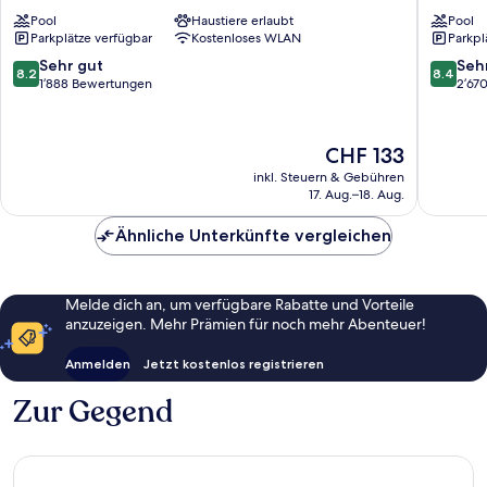
South
South
Pool
Haustiere erlaubt
Pool
Beach
Beach
Parkplätze verfügbar
Kostenloses WLAN
Parkpl
South
Beach
8.2
8.4
Sehr gut
Seh
8.2
8.4
von
von
1’888 Bewertungen
2’67
10,
10,
Sehr
Sehr
gut,
gut,
Der
CHF 133
1’888
2’670
Preis
inkl. Steuern & Gebühren
Bewertungen
Bewert
beträgt
17. Aug.–18. Aug.
CHF 133
Ähnliche Unterkünfte vergleichen
Melde dich an, um verfügbare Rabatte und Vorteile
anzuzeigen. Mehr Prämien für noch mehr Abenteuer!
Anmelden
Jetzt kostenlos registrieren
Zur Gegend