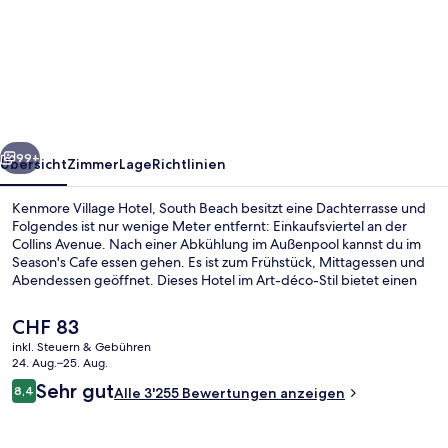
Village
Hotel,
South
Beach
rück
Weiter
99+
Übersicht
Zimmer
Lage
Richtlinien
Kenmore Village Hotel, South Beach besitzt eine Dachterrasse und
Folgendes ist nur wenige Meter entfernt: Einkaufsviertel an der
Collins Avenue. Nach einer Abkühlung im Außenpool kannst du im
Season's Cafe essen gehen. Es ist zum Frühstück, Mittagessen und
Abendessen geöffnet. Dieses Hotel im Art-déco-Stil bietet einen
Fitnessbereich und eine Loungebar. Andere Reisende lieben den
Pool und die bequemen Betten.
Der
CHF 83
aktuelle
inkl. Steuern & Gebühren
Preis
24. Aug.–25. Aug.
Außenpool
beträgt
Bewertungen
Sehr gut
8,4
Alle 3'255 Bewertungen anzeigen
CHF 83.
8,4 von 10.