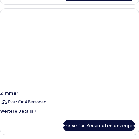
Mehrere
Betten
Zimmer
Platz für 4 Personen
Weitere
Weitere Details
Details
für
Preise für Reisedaten anzeigen
Zimmer