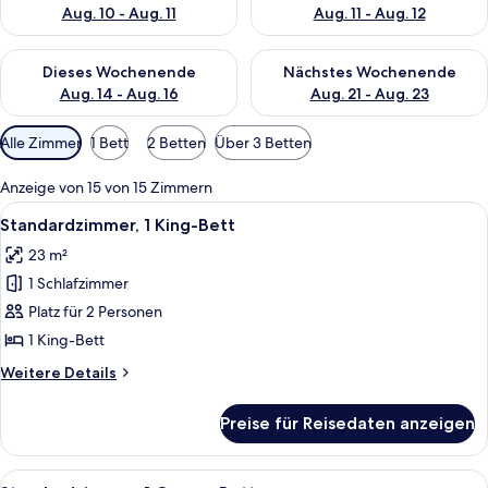
Aug. 10 - Aug. 11
Aug. 11 - Aug. 12
Überprüfe die Verfügbarkeit für dieses Wochenende, Aug. 14 -
Überprüfe die Verfügbarkeit f
Dieses Wochenende
Nächstes Wochenende
Aug. 14 - Aug. 16
Aug. 21 - Aug. 23
Verfügbare
Alle Zimmer
1 Bett
2 Betten
Über 3 Betten
Filter
für
Anzeige von 15 von 15 Zimmern
Zimmer
Alle
Ein modernes Hotelzimmer mit einem g
5
Standardzimmer, 1 King-Bett
Fotos
23 m²
für
1 Schlafzimmer
Standardzimmer,
1 King-
Platz für 2 Personen
Bett
1 King-Bett
anzeigen
Weitere
Weitere Details
Details
für
Preise für Reisedaten anzeigen
Standardzimmer,
1 King-
Bett
Alle
Ein modernes Hotelzimmer mit einem g