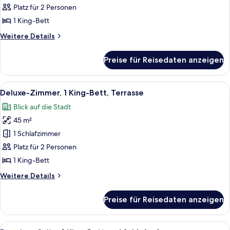
Zimmer,
Platz für 2 Personen
1 King-
1 King-Bett
Bett
Weitere
Weitere Details
anzeigen
Details
für
Preise für Reisedaten anzeigen
Superior-
Zimmer,
1 King-
Alle
Ein Hotelzimmer mit Bett, Schreibtisch,
7
Bett
Deluxe-Zimmer, 1 King-Bett, Terrasse
Fotos
Blick auf die Stadt
für
45 m²
Deluxe-
Zimmer,
1 Schlafzimmer
1 King-
Platz für 2 Personen
Bett,
1 King-Bett
Terrasse
Weitere
Weitere Details
anzeigen
Details
für
Preise für Reisedaten anzeigen
Deluxe-
Zimmer,
1 King-
Alle
Ein Wohnzimmer mit blauem Sofa, oran