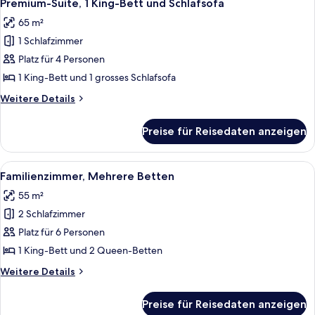
9
Bett,
Premium-Suite, 1 King-Bett und Schlafsofa
Fotos
Terrasse
65 m²
für
1 Schlafzimmer
Premium-
Suite,
Platz für 4 Personen
1 King-
1 King-Bett und 1 grosses Schlafsofa
Bett
Weitere
Weitere Details
und
Details
Schlafsofa
für
Preise für Reisedaten anzeigen
Premium-
anzeigen
Suite,
1 King-
Alle
Ein Hotelzimmer mit zwei Betten, ein
9
Bett
Familienzimmer, Mehrere Betten
Fotos
und
55 m²
Schlafsofa
für
2 Schlafzimmer
Familienzimmer,
Mehrere
Platz für 6 Personen
Betten
1 King-Bett und 2 Queen-Betten
anzeigen
Weitere
Weitere Details
Details
für
Preise für Reisedaten anzeigen
Familienzimmer,