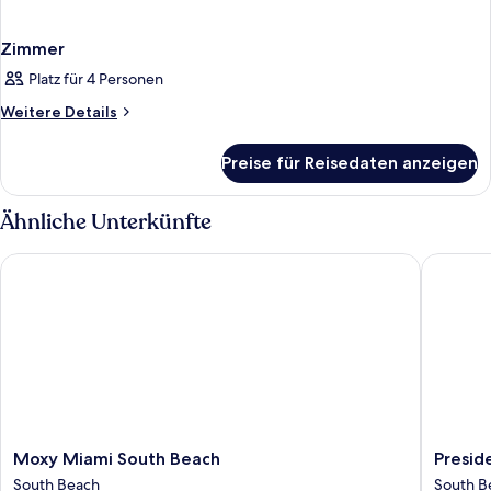
Zimmer
Platz für 4 Personen
Weitere
Weitere Details
Details
für
Preise für Reisedaten anzeigen
Zimmer
Ähnliche Unterkünfte
Moxy Miami South Beach
Presiden
Moxy
Preside
Moxy Miami South Beach
Presid
Miami
Hotel
South Beach
South B