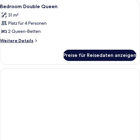
Alle
Allergikerbettwaren, Pillowtop-Betten
5
Bedroom Double Queen
Fotos
31 m²
für
Platz für 4 Personen
Bedroom
Double
2 Queen-Betten
Queen
Weitere
Weitere Details
anzeigen
Details
für
Preise für Reisedaten anzeigen
Bedroom
Double
Queen