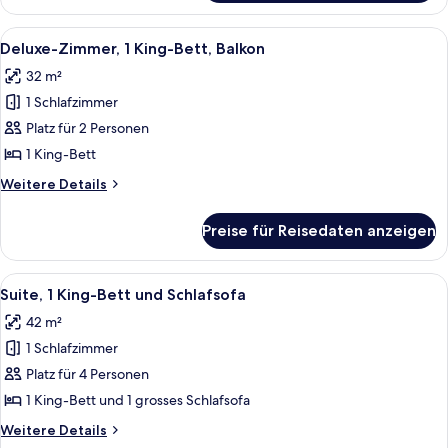
Doppelzimmer,
2 Queen-
Alle
Ein modernes Hotelzimmer mit einem gro
6
Betten
Deluxe-Zimmer, 1 King-Bett, Balkon
Fotos
32 m²
für
1 Schlafzimmer
Deluxe-
Zimmer,
Platz für 2 Personen
1 King-
1 King-Bett
Bett,
Weitere
Weitere Details
Balkon
Details
anzeigen
für
Preise für Reisedaten anzeigen
Deluxe-
Zimmer,
1 King-
Alle
Ein Hotelzimmer mit einem großen Bet
6
Bett,
Suite, 1 King-Bett und Schlafsofa
Fotos
Balkon
42 m²
für
1 Schlafzimmer
Suite,
1 King-
Platz für 4 Personen
Bett
1 King-Bett und 1 grosses Schlafsofa
und
Weitere
Weitere Details
Schlafsofa
Details