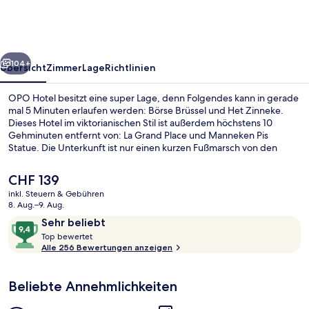
rück
Weiter
104+
Übersicht
Zimmer
Lage
Richtlinien
OPO Hotel besitzt eine super Lage, denn Folgendes kann in gerade
mal 5 Minuten erlaufen werden: Börse Brüssel und Het Zinneke.
Dieses Hotel im viktorianischen Stil ist außerdem höchstens 10
Gehminuten entfernt von: La Grand Place und Manneken Pis
Statue. Die Unterkunft ist nur einen kurzen Fußmarsch von den
öffentlichen Verkehrsmitteln entfernt: Zur U-Bahn läuft man 3
Minuten (Station Bourse-Beurs) bzw. 5 Minuten (Station Sainte-
Der
CHF 139
Catherine/Sint-Katelijn).
aktuelle
inkl. Steuern & Gebühren
Preis
8. Aug.–9. Aug.
Aussenbereich
beträgt
Bewertungen
9,4
Sehr beliebt
CHF 139.
T
von
Top bewertet
o
Alle 256 Bewertungen anzeigen
10,
p
Sehr
beliebt
Beliebte Annehmlichkeiten
b
e