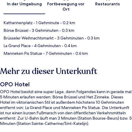
Karte
In der Umgebung
Fortbewegung vor
Restaurants
Ort
Katharinenplatz
- 1 Gehminute
- 0.2 km
Börse Brüssel
- 3 Gehminuten
- 0.3 km
Brüsseler Weihnachtsmarkt
- 3 Gehminuten
- 0.3 km
La Grand Place
- 4 Gehminuten
- 0.4 km
Manneken Pis Statue
- 7 Gehminuten
- 0.6 km
Mehr zu dieser Unterkunft
OPO Hotel
OPO Hotel besitzt eine super Lage, denn Folgendes kann in gerade mal
5 Minuten erlaufen werden: Börse Brüssel und Het Zinneke. Dieses
Hotel im viktorianischen Stil ist außerdem höchstens 10 Gehminuten
entfernt von: La Grand Place und Manneken Pis Statue. Die Unterkunft
ist nur einen kurzen Fußmarsch von den öffentlichen Verkehrsmitteln
entfernt: Zur U-Bahn läuft man 3 Minuten (Station Bourse-Beurs) bzw. 5
Minuten (Station Sainte-Catherine/Sint-Katelijn).