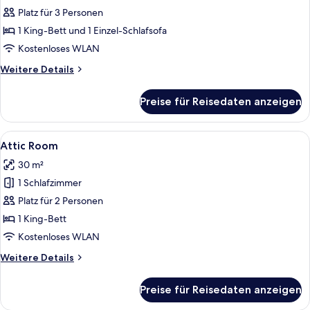
Dreibettzimmer
Platz für 3 Personen
anzeigen
1 King-Bett und 1 Einzel-Schlafsofa
Kostenloses WLAN
Weitere
Weitere Details
Details
für
Preise für Reisedaten anzeigen
Deluxe-
Dreibettzimmer
Alle
Ein modernes Schlafzimmer mit Dachfe
6
Attic Room
Fotos
30 m²
für
1 Schlafzimmer
Attic
Room
Platz für 2 Personen
anzeigen
1 King-Bett
Kostenloses WLAN
Weitere
Weitere Details
Details
für
Preise für Reisedaten anzeigen
Attic
Room