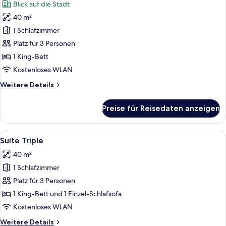
Blick auf die Stadt
für
40 m²
Business
Suite.
1 Schlafzimmer
anzeigen
Platz für 3 Personen
1 King-Bett
Kostenloses WLAN
Weitere
Weitere Details
Details
für
Preise für Reisedaten anzeigen
Business
Suite.
Alle
Ein modernes Hotelzimmer mit einem 
6
Suite Triple
Fotos
40 m²
für
1 Schlafzimmer
Suite
Triple
Platz für 3 Personen
anzeigen
1 King-Bett und 1 Einzel-Schlafsofa
Kostenloses WLAN
Weitere
Weitere Details