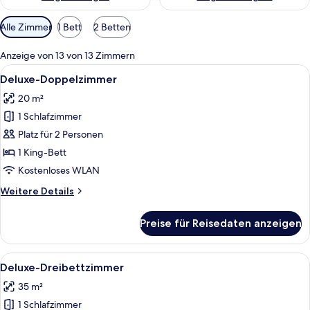
Verfügbare
Alle Zimmer
1 Bett
2 Betten
Filter
für
Anzeige von 13 von 13 Zimmern
Zimmer
Alle
Ein Hotelzimmer mit einem großen Bet
17
Deluxe-Doppelzimmer
Fotos
20 m²
für
1 Schlafzimmer
Deluxe-
Doppelzimmer
Platz für 2 Personen
anzeigen
1 King-Bett
Kostenloses WLAN
Weitere
Weitere Details
Details
für
Preise für Reisedaten anzeigen
Deluxe-
Doppelzimmer
Alle
Ein modernes Schlafzimmer mit Dachfe
7
Deluxe-Dreibettzimmer
Fotos
35 m²
für
1 Schlafzimmer
Deluxe-