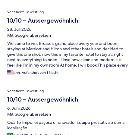
Verifizierte Bewertung
10/10 – Aussergewöhnlich
28. Juli 2026
Mit Google übersetzen
We come to visit Brussels grand place every year and been
staying at Marriott and Hilton and other hotels and decided to
give this one shot, now this is my favorite hotel to stay at, right
next to everything to need ! I love how clean and modern it is I
feel like I’m in my own room At home. I will book This place every
time! Staff is super nice and attentive!
Linh, Aufenthalt von 1 Nacht
Verifizierte Bewertung
10/10 – Aussergewöhnlich
6. Juni 2026
Mit Google übersetzen
Quarto limpo, espaçoso e renovado. Equipe prestativa e ótima
localização.