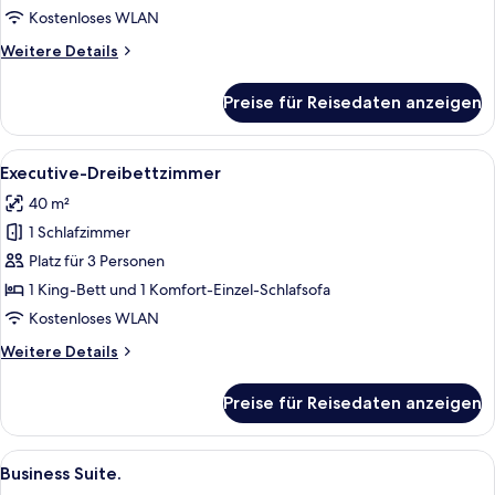
Kostenloses WLAN
Weitere
Weitere Details
Details
für
Preise für Reisedaten anzeigen
Executive-
Zimmer
Alle
Hochwertige Bettwaren, Select-Comfo
7
Executive-Dreibettzimmer
Fotos
40 m²
für
1 Schlafzimmer
Executive-
Dreibettzimmer
Platz für 3 Personen
anzeigen
1 King-Bett und 1 Komfort-Einzel-Schlafsofa
Kostenloses WLAN
Weitere
Weitere Details
Details
für
Preise für Reisedaten anzeigen
Executive-
Dreibettzimmer
Alle
Ein modernes Hotelzimmer mit Bett, Sch
7
Business Suite.
Fotos