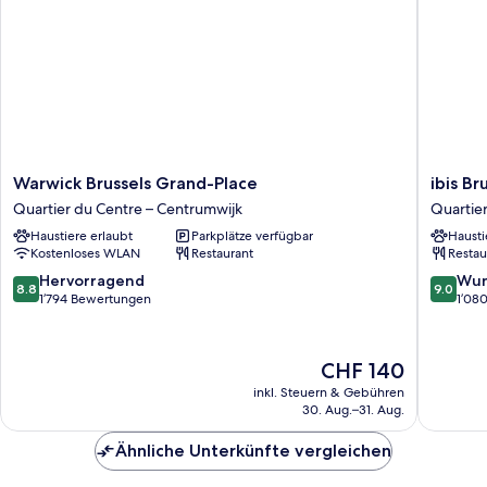
Warwick
ibis
Warwick Brussels Grand-Place
ibis Br
Brussels
Brussels
Quartier du Centre – Centrumwijk
Quartie
Grand-
off
Haustiere erlaubt
Parkplätze verfügbar
Hausti
Place
Grand
Kostenloses WLAN
Restaurant
Restau
Quartier
Place
du
Quartier
8.8
9.0
Hervorragend
Wun
8.8
9.0
Centre
du
von
von
1’794 Bewertungen
1’08
–
Centre
10,
10,
Centrumwijk
–
Hervorragend,
Wunder
Centrum
1’794
1’080
Der
CHF 140
Bewertungen
Bewert
Preis
inkl. Steuern & Gebühren
beträgt
30. Aug.–31. Aug.
CHF 140
Ähnliche Unterkünfte vergleichen