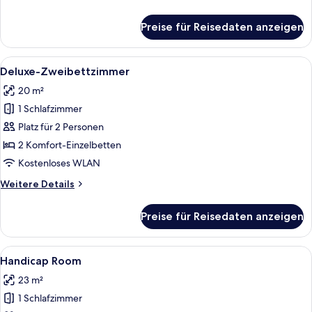
Details
für
Preise für Reisedaten anzeigen
Suite
Triple
Alle
Ein Hotelzimmer mit zwei Betten, eine
7
Deluxe-Zweibettzimmer
Fotos
20 m²
für
1 Schlafzimmer
Deluxe-
Zweibettzimmer
Platz für 2 Personen
anzeigen
2 Komfort-Einzelbetten
Kostenloses WLAN
Weitere
Weitere Details
Details
für
Preise für Reisedaten anzeigen
Deluxe-
Zweibettzimmer
Alle
Ein Hotelzimmer mit einem großen Bett
7
Handicap Room
Fotos
23 m²
für
1 Schlafzimmer
Handicap