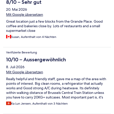
8/10 – Sehr gut
20. Mai 2026
Mit Google übersetzen
Great location just a few blocks from the Grande Place. Good
coffee and bakeries close by. Lots of restaurants and a small
supermarket close
Susan, Aufenthalt von 4 Nächten
Verifizierte Bewertung
10/10 – Aussergewöhnlich
8. Juli 2026
Mit Google übersetzen
Really helpful and friendly staff, gave me a map of the area with
points of interest. Big clean rooms, a refrigerator that actually
works and Good strong A/C during heatwave. Its definitely
within walking distance of Brussels Central Train Station unless
you have to carry 20KG+ suitcases. Most important part is, it's
far away from the loud bars near city center. Really good value
Ka Lun Jensen, Aufenthalt von 3 Nächten
for money.