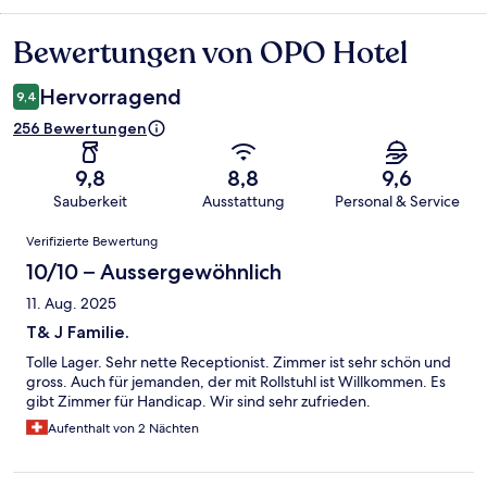
Bewertungen von OPO Hotel
Bewertungen
Hervorragend
9,4
256 Bewertungen
9,8
8,8
9,6
Sauberkeit
Ausstattung
Personal & Service
Bewertungen
Verifizierte Bewertung
10/10 – Aussergewöhnlich
11. Aug. 2025
T& J Familie.
Tolle Lager. Sehr nette Receptionist. Zimmer ist sehr schön und
gross. Auch für jemanden, der mit Rollstuhl ist Willkommen. Es
gibt Zimmer für Handicap. Wir sind sehr zufrieden.
Aufenthalt von 2 Nächten