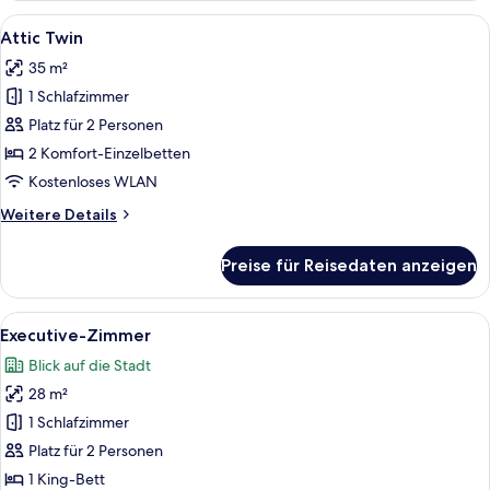
Alle
Ein modernes Schlafzimmer im Loft-Sti
8
Attic Twin
Fotos
35 m²
für
1 Schlafzimmer
Attic
Twin
Platz für 2 Personen
anzeigen
2 Komfort-Einzelbetten
Kostenloses WLAN
Weitere
Weitere Details
Details
für
Preise für Reisedaten anzeigen
Attic
Twin
Alle
Ein modernes Hotelzimmer mit einem g
12
Executive-Zimmer
Fotos
Blick auf die Stadt
für
28 m²
Executive-
Zimmer
1 Schlafzimmer
anzeigen
Platz für 2 Personen
1 King-Bett