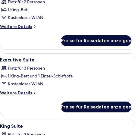
Room
Platz für 2 Personen
anzeigen
1 King-Bett
Kostenloses WLAN
Weitere
Weitere Details
Details
für
Preise für Reisedaten anzeigen
Handicap
Room
Alle
Hochwertige Bettwaren, Select-Comfo
9
Executive Suite
Fotos
Platz für 3 Personen
für
1 King-Bett und 1 Einzel-Schlafsofa
Executive
Suite
Kostenloses WLAN
anzeigen
Weitere
Weitere Details
Details
für
Preise für Reisedaten anzeigen
Executive
Suite
Alle
Hochwertige Bettwaren, Select-Comfo
10
King Suite
Fotos
Platz für 2 Personen