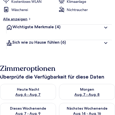
w
Kostenloses WLAN
Klimaanlage
e
r
Wäscherei
Nichtraucher
t
e
Alle anzeigen
t
Wichtigste Merkmale
(4)
Sich wie zu Hause fühlen
(6)
Zimmeroptionen
Überprüfe die Verfügbarkeit für diese Daten
Überprüfe die Verfügbarkeit für heute Nacht, Aug. 6 - Aug. 7.
Überprüfe die Verfügbarkeit f
Heute Nacht
Morgen
Aug. 6 - Aug. 7
Aug. 7 - Aug. 8
Überprüfe die Verfügbarkeit für dieses Wochenende, Aug. 7 - 
Überprüfe die Verfügbarkeit f
Dieses Wochenende
Nächstes Wochenende
Aug. 7 - Aug. 9
Aug. 14 - Aug. 16