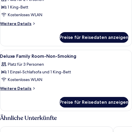
für
1 King-Bett
King
Suite
Kostenloses WLAN
anzeigen
Weitere
Weitere Details
Details
für
Preise für Reisedaten anzeigen
King
Suite
Alle
Hochwertige Bettwaren, Select-Comfo
11
Deluxe Family Room-Non-Smoking
Fotos
Platz für 3 Personen
für
1 Einzel-Schlafsofa und 1 King-Bett
Deluxe
Family
Kostenloses WLAN
Room-
Weitere
Weitere Details
Non-
Details
für
Smoking
Preise für Reisedaten anzeigen
Deluxe
anzeigen
Family
Room-
Ähnliche Unterkünfte
Non-
Smoking
Warwick Brussels Grand-Place
ibis Brus