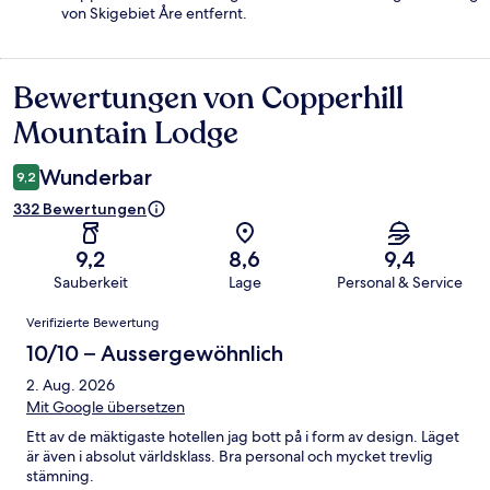
von Skigebiet Åre entfernt.
Bewertungen von Copperhill
Bewertungen
Mountain Lodge
Wunderbar
9,2
332 Bewertungen
9,2
8,6
9,4
Sauberkeit
Lage
Personal & Service
Bewertungen
Verifizierte Bewertung
10/10 – Aussergewöhnlich
2. Aug. 2026
Mit Google übersetzen
Ett av de mäktigaste hotellen jag bott på i form av design. Läget
är även i absolut världsklass. Bra personal och mycket trevlig
stämning.