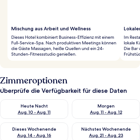
Mischung aus Arbeit und Wellness
Lokale
Dieses Hotel kombiniert Business-Effizienz mit einem
Im Resta
Full-Service-Spa. Nach produktiven Meetings können
lokale K
die Gäste Massagen, heiße Quellen und ein 24-
Die Bar 
Stunden-Fitnessstudio genießen.
Frühstüc
Zimmeroptionen
Überprüfe die Verfügbarkeit für diese Daten
Überprüfe die Verfügbarkeit für heute Nacht, Aug. 10 - Aug. 11
Überprüfe die Verfügbarkeit fü
Heute Nacht
Morgen
Aug. 10 - Aug. 11
Aug. 11 - Aug. 12
Überprüfe die Verfügbarkeit für dieses Wochenende, Aug. 14 -
Überprüfe die Verfügbarkeit f
Dieses Wochenende
Nächstes Wochenende
Aug. 14 - Aug. 16
Aug. 21 - Aug. 23