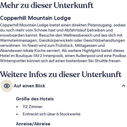
Mehr zu dieser Unterkunft
Copperhill Mountain Lodge
Copperhill Mountain Lodge bietet einen direkten Pistenzugang, sodass
du noch mehr vom Schnee hast und Abfahrtslauf betreiben und
snowboarden kannst. Besuche den Wellnessbereich und lass dich mit
Warmsteinmassagen, Ganzkörperwickeln oder Gesichtsbehandlungen
verwöhnen. Im Niesti wird zum Frühstück, Mittagessen und
Abendessen lokale Küche serviert. Als weitere Highlights bietet dieses
Hotel im Boutique-Stil 2 Innenpools, einen Außenpool und eine Poolbar.
Wintersportler können sich auf einen kostenlosen Ski-Shuttle freuen
und profitieren außerdem von Skipässen, einem Skiraum und einem
Skiverleih.
Weitere Infos zu dieser Unterkunft
Auf einen Blick
Größe des Hotels
112 Zimmer
Erstreckt sich über 6 Stockwerke
Anreise/Abreise