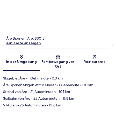
Åre Björnen, Are, 83013
Auf Karte anzeigen
Karte
In der Umgebung
Fortbewegung vor
Restaurants
Ort
Skigebiet Åre
- 1 Gehminute
- 0.0 km
Åre Björnen Skigebiet für Kinder
- 1 Gehminute
- 0.0 km
Strand von Åre
- 21 Autominuten
- 10.1 km
Seilbahn von Åre
- 22 Autominuten
- 11.8 km
VM 8:an
- 25 Autominuten
- 13.6 km