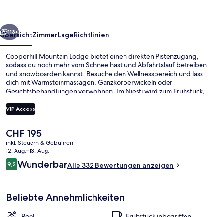
rück
Weiter
113+
Übersicht
Zimmer
Lage
Richtlinien
Copperhill Mountain Lodge bietet einen direkten Pistenzugang,
sodass du noch mehr vom Schnee hast und Abfahrtslauf betreiben
und snowboarden kannst. Besuche den Wellnessbereich und lass
dich mit Warmsteinmassagen, Ganzkörperwickeln oder
Gesichtsbehandlungen verwöhnen. Im Niesti wird zum Frühstück,
Mittagessen und Abendessen lokale Küche serviert. Als weitere
Highlights bietet dieses Hotel im Boutique-Stil 2 Innenpools, einen
VIP Access
Außenpool und eine Poolbar. Wintersportler können sich auf einen
kostenlosen Ski-Shuttle freuen und profitieren außerdem von
Der
CHF 195
Skipässen, einem Skiraum und einem Skiverleih.
2 Innenpools, Außenpool
aktuelle
inkl. Steuern & Gebühren
Preis
12. Aug.–13. Aug.
beträgt
Bewertungen
Wunderbar
9,2
Alle 332 Bewertungen anzeigen
CHF 195.
9,2 von 10.
Beliebte Annehmlichkeiten
Pool
Frühstück inbegriffen