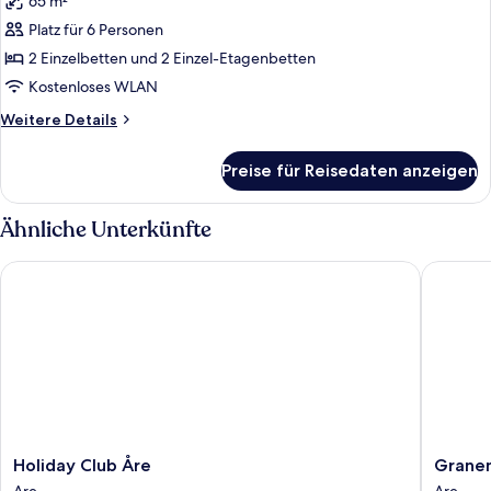
65 m²
für
Platz für 6 Personen
Suite
(ZINC)
2 Einzelbetten und 2 Einzel-Etagenbetten
anzeigen
Kostenloses WLAN
Weitere
Weitere Details
Details
für
Preise für Reisedaten anzeigen
Suite
(ZINC)
Ähnliche Unterkünfte
Holiday Club Åre
Granen H
Holiday
Granen
Holiday Club Åre
Granen
Club
Hotell