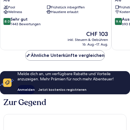
Are
Are
Åre
&
Pool
Frühstück inbegriffen
Frühst
Are
Restaur
Wellness
Haustiere erlaubt
Koste
Are
8.0
9.4
Sehr gut
Aus
8.0
9.4
von
von
1’443 Bewertungen
693 
10,
10,
Der
CHF 103
Sehr
Ausserg
Preis
gut,
693
inkl. Steuern & Gebühren
beträgt
16. Aug.–17. Aug.
1’443
Bewert
CHF 103
Bewertungen
Ähnliche Unterkünfte vergleichen
Melde dich an, um verfügbare Rabatte und Vorteile
anzuzeigen. Mehr Prämien für noch mehr Abenteuer!
Anmelden
Jetzt kostenlos registrieren
Zur Gegend