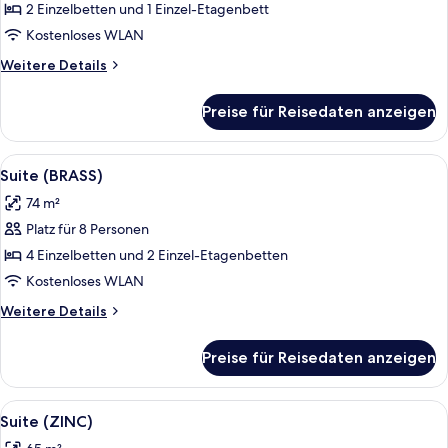
(COPPER)
2 Einzelbetten und 1 Einzel-Etagenbett
anzeigen
Kostenloses WLAN
Weitere
Weitere Details
Details
für
Preise für Reisedaten anzeigen
Suite
(COPPER)
Alle
Ein modernes Wohnzimmer mit Holzbode
5
Suite (BRASS)
Fotos
74 m²
für
Platz für 8 Personen
Suite
(BRASS)
4 Einzelbetten und 2 Einzel-Etagenbetten
anzeigen
Kostenloses WLAN
Weitere
Weitere Details
Details
für
Preise für Reisedaten anzeigen
Suite
(BRASS)
Alle
Ein modernes Wohnzimmer mit einer S
8
Suite (ZINC)
Fotos