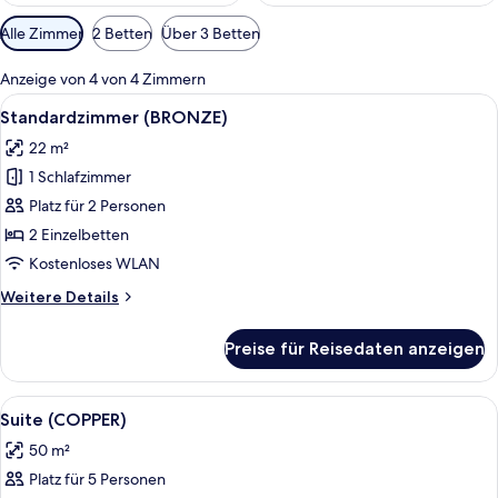
Verfügbare
Alle Zimmer
2 Betten
Über 3 Betten
Filter
für
Anzeige von 4 von 4 Zimmern
Zimmer
Alle
Ein modernes Schlafzimmer mit einem 
5
Standardzimmer (BRONZE)
Fotos
22 m²
für
1 Schlafzimmer
Standardzimmer
(BRONZE)
Platz für 2 Personen
anzeigen
2 Einzelbetten
Kostenloses WLAN
Weitere
Weitere Details
Details
für
Preise für Reisedaten anzeigen
Standardzimmer
(BRONZE)
Alle
Ein modernes Wohnzimmer mit großem 
8
Suite (COPPER)
Fotos
50 m²
für
Platz für 5 Personen
Suite