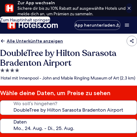
Zur App wechseln
Sichere dir bis zu 10% Rabatt auf ausgewählte Hotels und
melde dich an, um Prämien zu sammeln.
Zum Hauptinhalt springen
App herunterladen
Alle Unterkünfte anzeigen
DoubleTree by Hilton Sarasota
Bradenton Airport
4.0-
Sterne-
Hotel mit Innenpool - John and Mable Ringling Museum of Art (2,3 km)
Unterkunft
Wähle deine Daten, um Preise zu sehen
Wo soll’s hingehen?
Daten