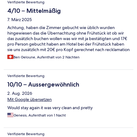
Verifizierte Bewertung
4/10 – Mittelmäßig
7. März 2025
Achtung, haben die Zimmer gebucht wie üblich wurden
hingewiesen das die Übernachtung ohne Frühstück ist ob wir
das zusätzlich buchen wollen was wir mit ja bestätigten und 17€
pro Person gebucht haben am Hotel bei der Frühstück haben
sie uns zusätzlich mit 20€ pro Kopf gerechnet nach recklamation
haben sie uns 2x Frühstück erstattet für uns aber haben 20€ pro
Ben Geloune, Aufenthalt von 2 Nächten
Kind gerechnet trotz das wir alles im voraus bezahlt haben
Verifizierte Bewertung
10/10 – Aussergewöhnlich
2. Aug. 2026
Mit Google übersetzen
Would stay again it was very clean and pretty
Genesis, Aufenthalt von 1 Nacht
Verifizierte Bewertung