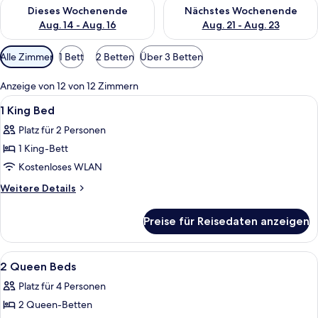
Überprüfe die Verfügbarkeit für dieses Wochenende, Aug. 14 -
Überprüfe die Verfügbarkeit f
Dieses Wochenende
Nächstes Wochenende
Aug. 14 - Aug. 16
Aug. 21 - Aug. 23
Verfügbare
Alle Zimmer
1 Bett
2 Betten
Über 3 Betten
Filter
für
Anzeige von 12 von 12 Zimmern
Zimmer
Alle
Hochwertige Bettwaren, Zimmersafe, Sc
2
1 King Bed
Fotos
Platz für 2 Personen
für
1 King-Bett
1
King
Kostenloses WLAN
Bed
Weitere
Weitere Details
anzeigen
Details
für
Preise für Reisedaten anzeigen
1
King
Bed
Alle
Lobby
16
2 Queen Beds
Fotos
Platz für 4 Personen
für
2 Queen-Betten
2