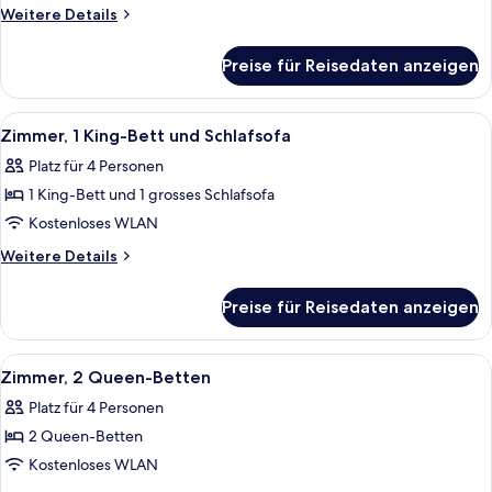
Bett
Weitere
Weitere Details
(Mobility
Details
für
&
Preise für Reisedaten anzeigen
Suite,
Hearing,
1 King-
Roll-
Bett
Alle
Ein Hotelzimmer mit einem großen Bet
3
In
(Mobility
Zimmer, 1 King-Bett und Schlafsofa
Fotos
&
Shower)
Platz für 4 Personen
Hearing,
für
anzeigen
Roll-
1 King-Bett und 1 grosses Schlafsofa
Zimmer,
In
1 King-
Kostenloses WLAN
Shower)
Bett
Weitere
Weitere Details
und
Details
für
Schlafsofa
Preise für Reisedaten anzeigen
Zimmer,
anzeigen
1 King-
Bett
Alle
Ein Hotelzimmer mit Fernseher, zwei B
4
und
Zimmer, 2 Queen-Betten
Fotos
Schlafsofa
Platz für 4 Personen
für
2 Queen-Betten
Zimmer,
2 Queen-
Kostenloses WLAN
Betten