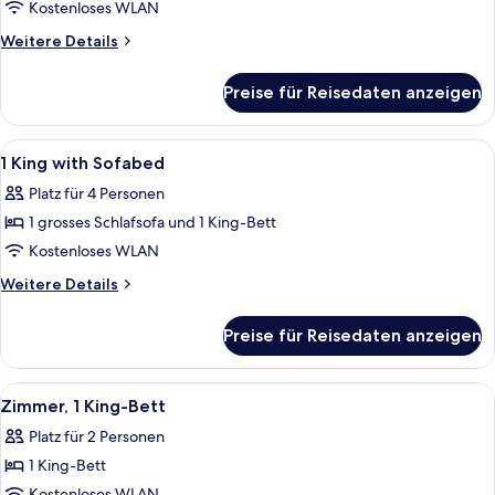
Queen
Kostenloses WLAN
Beds
Weitere
Weitere Details
anzeigen
Details
für
Preise für Reisedaten anzeigen
2
Queen
Beds
Alle
Hochwertige Bettwaren, Zimmersafe, Sc
3
1 King with Sofabed
Fotos
Platz für 4 Personen
für
1 grosses Schlafsofa und 1 King-Bett
1
King
Kostenloses WLAN
with
Weitere
Weitere Details
Sofabed
Details
für
anzeigen
Preise für Reisedaten anzeigen
1
King
with
Alle
Ein Hotelzimmer mit Bett, Schreibtis
3
Sofabed
Zimmer, 1 King-Bett
Fotos
Platz für 2 Personen
für
1 King-Bett
Zimmer,
Kostenloses WLAN