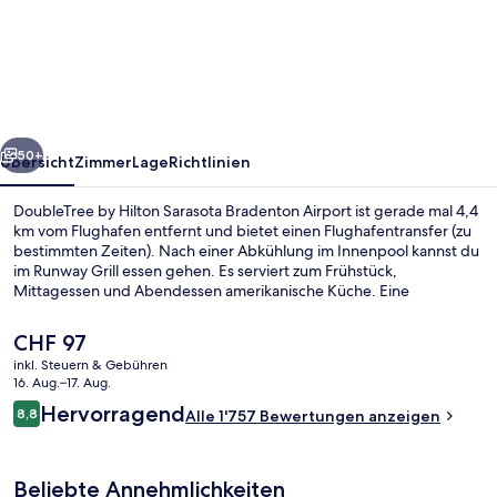
by
Hilton
Sarasota
Bradenton
Airport
rück
Weiter
50+
Übersicht
Zimmer
Lage
Richtlinien
DoubleTree by Hilton Sarasota Bradenton Airport ist gerade mal 4,4
km vom Flughafen entfernt und bietet einen Flughafentransfer (zu
bestimmten Zeiten). Nach einer Abkühlung im Innenpool kannst du
im Runway Grill essen gehen. Es serviert zum Frühstück,
Mittagessen und Abendessen amerikanische Küche. Eine
Bar/Lounge, ein Fitnessbereich (rund um die Uhr geöffnet) und
Fitnessmöglichkeiten gehören ebenfalls zum Angebot. Das
Der
CHF 97
hilfsbereite Personal und der allgemeine Zustand erhalten gute
aktuelle
inkl. Steuern & Gebühren
Bewertungen von anderen Reisenden.
Preis
16. Aug.–17. Aug.
Frühstück, Mittagessen und Abendes
beträgt
Bewertungen
Hervorragend
8,8
Alle 1'757 Bewertungen anzeigen
CHF 97.
8,8 von 10.
Beliebte Annehmlichkeiten