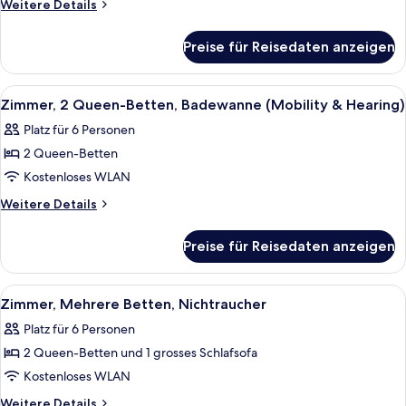
Weitere
Weitere Details
anzeigen
Details
für
Preise für Reisedaten anzeigen
Zimmer,
2 Queen-
Betten
Alle
Ein Hotelzimmer mit Fernseher, zwei B
3
Zimmer, 2 Queen-Betten, Badewanne (Mobility & Hearing)
Fotos
Platz für 6 Personen
für
2 Queen-Betten
Zimmer,
2 Queen-
Kostenloses WLAN
Betten,
Weitere
Weitere Details
Badewanne
Details
für
(Mobility
Preise für Reisedaten anzeigen
Zimmer,
&
2 Queen-
Hearing)
Betten,
Alle
Ein Hotelzimmer mit zwei Betten, eine
4
anzeigen
Badewanne
Zimmer, Mehrere Betten, Nichtraucher
Fotos
(Mobility
Platz für 6 Personen
&
für
Hearing)
2 Queen-Betten und 1 grosses Schlafsofa
Zimmer,
Mehrere
Kostenloses WLAN
Betten,
Weitere
Weitere Details