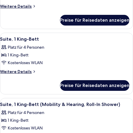
Bett
Weitere
Weitere Details
(Mobility
Details
für
&
Preise für Reisedaten anzeigen
Zimmer,
Hearing,
1 King-
Roll-
Bett
Alle
Ein Hotelzimmer mit einem großen Bet
5
In
(Mobility
Suite, 1 King-Bett
Fotos
&
Shower)
Platz für 4 Personen
Hearing,
für
anzeigen
Roll-
1 King-Bett
Suite,
In
1 King-
Kostenloses WLAN
Shower)
Bett
Weitere
Weitere Details
anzeigen
Details
für
Preise für Reisedaten anzeigen
Suite,
1 King-
Bett
Alle
Ein Hotelzimmer mit einem großen Bet
4
Suite, 1 King-Bett (Mobility & Hearing, Roll-In Shower)
Fotos
Platz für 4 Personen
für
1 King-Bett
Suite,
1 King-
Kostenloses WLAN