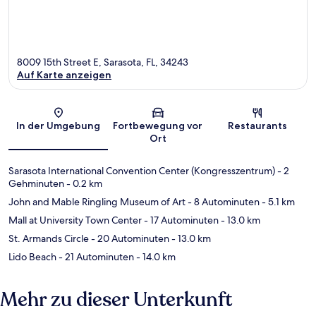
8009 15th Street E, Sarasota, FL, 34243
Auf Karte anzeigen
Karte
In der Umgebung
Fortbewegung vor
Restaurants
Ort
Sarasota International Convention Center (Kongresszentrum)
- 2
Gehminuten
- 0.2 km
John and Mable Ringling Museum of Art
- 8 Autominuten
- 5.1 km
Mall at University Town Center
- 17 Autominuten
- 13.0 km
St. Armands Circle
- 20 Autominuten
- 13.0 km
Lido Beach
- 21 Autominuten
- 14.0 km
Mehr zu dieser Unterkunft