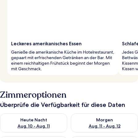
Leckeres amerikanisches Essen
Schlaf
Genieße die amerikanische Küche im Hotelrestaurant,
Jedes G
gepaart mit erfrischenden Getränken an der Bar. Mit
Bettwäs
einem reichhaltigen Frühstück beginnt der Morgen
Kissenme
mit Geschmack.
Kissen 
Zimmeroptionen
Überprüfe die Verfügbarkeit für diese Daten
Überprüfe die Verfügbarkeit für heute Nacht, Aug. 10 - Aug. 11
Überprüfe die Verfügbarkeit fü
Heute Nacht
Morgen
Aug. 10 - Aug. 11
Aug. 11 - Aug. 12