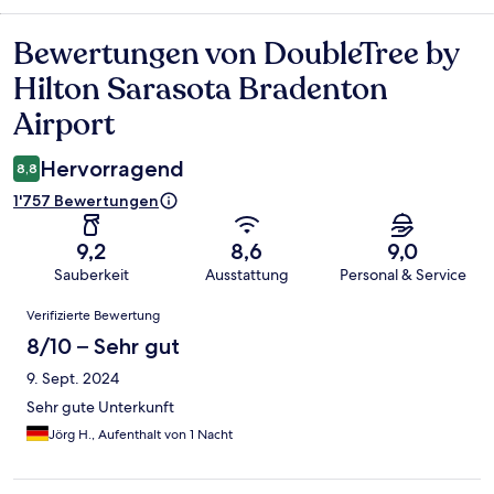
Bewertungen von DoubleTree by
Bewertungen
Hilton Sarasota Bradenton
Airport
Hervorragend
8,8
1'757 Bewertungen
9,2
8,6
9,0
Sauberkeit
Ausstattung
Personal & Service
Bewertungen
Verifizierte Bewertung
8/10 – Sehr gut
9. Sept. 2024
Sehr gute Unterkunft
Jörg H., Aufenthalt von 1 Nacht