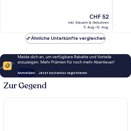
Wunderbar,
10,
5’837
Hervorr
Bewertungen
1’037
Der
CHF 52
Bewert
Preis
inkl. Steuern & Gebühren
beträgt
11. Aug.–12. Aug.
CHF 52
Ähnliche Unterkünfte vergleichen
Melde dich an, um verfügbare Rabatte und Vorteile
anzuzeigen. Mehr Prämien für noch mehr Abenteuer!
Anmelden
Jetzt kostenlos registrieren
Zur Gegend