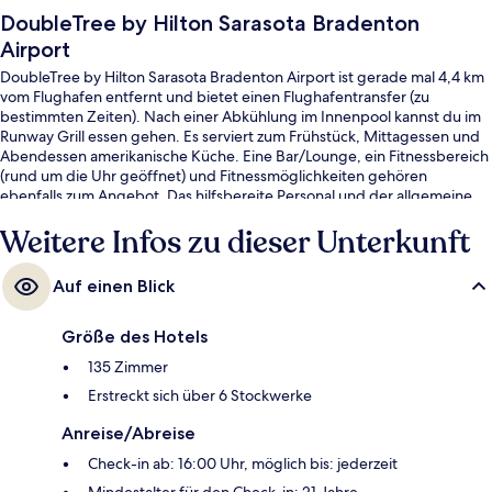
DoubleTree by Hilton Sarasota Bradenton
Airport
DoubleTree by Hilton Sarasota Bradenton Airport ist gerade mal 4,4 km
vom Flughafen entfernt und bietet einen Flughafentransfer (zu
bestimmten Zeiten). Nach einer Abkühlung im Innenpool kannst du im
Runway Grill essen gehen. Es serviert zum Frühstück, Mittagessen und
Abendessen amerikanische Küche. Eine Bar/Lounge, ein Fitnessbereich
(rund um die Uhr geöffnet) und Fitnessmöglichkeiten gehören
ebenfalls zum Angebot. Das hilfsbereite Personal und der allgemeine
Zustand erhalten gute Bewertungen von anderen Reisenden.
Weitere Infos zu dieser Unterkunft
Auf einen Blick
Größe des Hotels
135 Zimmer
Erstreckt sich über 6 Stockwerke
Anreise/Abreise
Check-in ab: 16:00 Uhr, möglich bis: jederzeit
Mindestalter für den Check-in: 21 Jahre