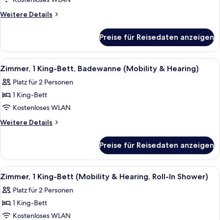
1 King-
Bett
Weitere
Weitere Details
anzeigen
Details
für
Preise für Reisedaten anzeigen
Zimmer,
1 King-
Bett
Alle
Ein Hotelzimmer mit einem großen Bet
3
Zimmer, 1 King-Bett, Badewanne (Mobility & Hearing)
Fotos
Platz für 2 Personen
für
1 King-Bett
Zimmer,
1 King-
Kostenloses WLAN
Bett,
Weitere
Weitere Details
Badewanne
Details
für
(Mobility
Preise für Reisedaten anzeigen
Zimmer,
&
1 King-
Hearing)
Bett,
Alle
Ein Hotelzimmer mit einem großen Bet
3
anzeigen
Badewanne
Zimmer, 1 King-Bett (Mobility & Hearing, Roll-In Shower)
Fotos
(Mobility
Platz für 2 Personen
&
für
Hearing)
1 King-Bett
Zimmer,
1 King-
Kostenloses WLAN