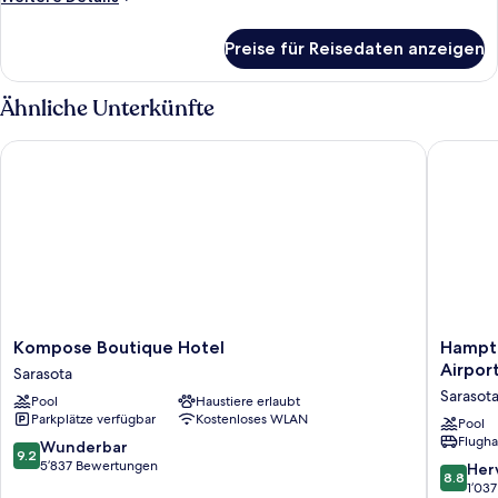
Nichtraucher
Details
für
anzeigen
Preise für Reisedaten anzeigen
Zimmer,
Mehrere
Betten,
Ähnliche Unterkünfte
Nichtraucher
Kompose Boutique Hotel
Hampton 
Kompose
Hampto
Kompose Boutique Hotel
Hampto
Boutique
Inn
Airport
Sarasota
Hotel
&
Sarasot
Pool
Haustiere erlaubt
Sarasota
Suites
Parkplätze verfügbar
Kostenloses WLAN
Sarasot
Pool
Flugha
Airport,
9.2
Wunderbar
9.2
FL
von
5’837 Bewertungen
8.8
Her
8.8
Sarasota
10,
von
1’03