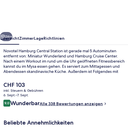
Central
Station
rück
Weiter
136+
Übersicht
Zimmer
Lage
Richtlinien
Novotel Hamburg Central Station ist gerade mal 5 Autominuten
entfernt von: Miniatur Wunderland und Hamburg Cruise Center.
Nach einem Workout im rund um die Uhr geöffneten Fitnessbereich
kannst du im Mysa essen gehen. Es serviert zum Mittagessen und
Abendessen skandinavische Küche. Außerdem ist Folgendes mit
dem Auto nur 5 Minuten entfernt: Elbphilharmonie und
Reeperbahn. Die Unterkunft ist nur einen kurzen Fußmarsch von
Der
CHF 103
den öffentlichen Verkehrsmitteln entfernt: Zur U-Bahn läuft man 3
aktuelle
inkl. Steuern & Gebühren
Minuten (Haltestelle Steinstraße) bzw. 5 Minuten (Haltestelle
Preis
6. Sept.–7. Sept.
Mönckebergstraße).
Mittagessen und Abendessen
beträgt
Bewertungen
Wunderbar
9,0
Alle 338 Bewertungen anzeigen
CHF 103.
9,0 von 10.
Beliebte Annehmlichkeiten