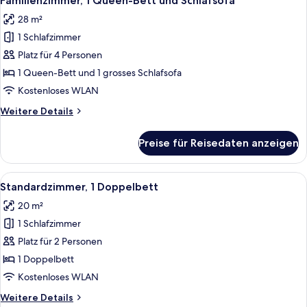
Familienzimmer, 1 Queen-Bett und Schlafsofa
Fotos
28 m²
für
1 Schlafzimmer
Familienzimmer,
1 Queen-
Platz für 4 Personen
Bett
1 Queen-Bett und 1 grosses Schlafsofa
und
Kostenloses WLAN
Schlafsofa
Weitere
Weitere Details
anzeigen
Details
für
Preise für Reisedaten anzeigen
Familienzimmer,
1 Queen-
Bett
Alle
Ein modernes Hotelzimmer mit einem gr
11
und
Standardzimmer, 1 Doppelbett
Fotos
Schlafsofa
20 m²
für
1 Schlafzimmer
Standardzimmer,
1
Platz für 2 Personen
Doppelbett
1 Doppelbett
anzeigen
Kostenloses WLAN
Weitere
Weitere Details