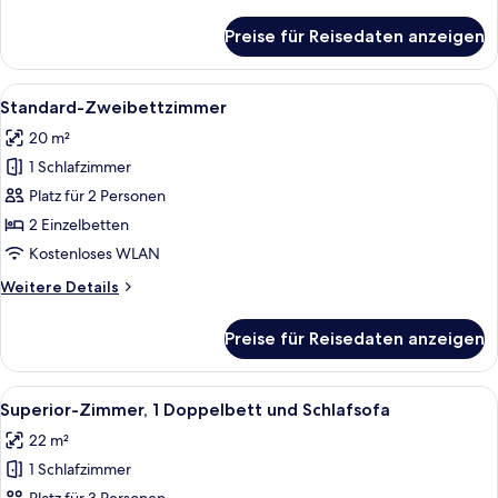
Details
für
Preise für Reisedaten anzeigen
Standardzimmer,
1
Doppelbett
Alle
Ein Hotelzimmer mit zwei Betten, ein
8
Standard-Zweibettzimmer
Fotos
20 m²
für
1 Schlafzimmer
Standard-
Zweibettzimmer
Platz für 2 Personen
anzeigen
2 Einzelbetten
Kostenloses WLAN
Weitere
Weitere Details
Details
für
Preise für Reisedaten anzeigen
Standard-
Zweibettzimmer
Alle
Superior-Zimmer, 1 Doppelbett und Sc
8
Superior-Zimmer, 1 Doppelbett und Schlafsofa
Fotos
22 m²
für
1 Schlafzimmer
Superior-