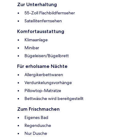
Zur Unterhaltung
55-Zoll Flachbildfernseher
Satellitenfernsehen
Komfortausstattung
Klimaanlage
Minibar
Bügeleisen/Bügelbrett
Für erholsame Nächte
Allergikerbettwaren
Verdunkelungsvorhänge
Pillowtop-Matratze
Bettwäsche wird bereitgestellt
Zum Frischmachen
Eigenes Bad
Regendusche
Nur Dusche