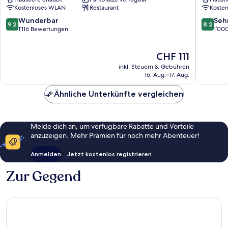
Stadtzentrum
Stadtze
Kostenloses WLAN
Restaurant
Koste
von
von
Hamburg
Hambur
9.2
8.2
Wunderbar
Seh
9.2
8.2
von
von
1’116 Bewertungen
1’00
10,
10,
Wunderbar,
Sehr
Der
CHF 111
1’116
gut,
Preis
Bewertungen
1’000
inkl. Steuern & Gebühren
beträgt
Bewert
16. Aug.–17. Aug.
CHF 111
Ähnliche Unterkünfte vergleichen
Melde dich an, um verfügbare Rabatte und Vorteile
anzuzeigen. Mehr Prämien für noch mehr Abenteuer!
Anmelden
Jetzt kostenlos registrieren
Zur Gegend