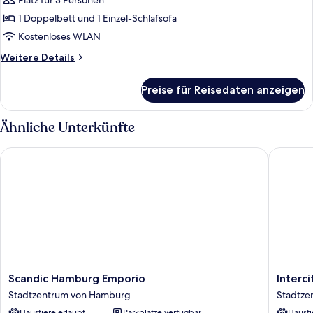
Zimmer,
Platz für 3 Personen
1 Doppelbett
1 Doppelbett und 1 Einzel-Schlafsofa
und
Kostenloses WLAN
Schlafsofa
Weitere
Weitere Details
anzeigen
Details
für
Preise für Reisedaten anzeigen
Superior-
Zimmer,
1 Doppelbett
Ähnliche Unterkünfte
und
Schlafsofa
Scandic Hamburg Emporio
Intercit
Scandic
Intercit
Scandic Hamburg Emporio
Interc
Hamburg
Hambur
Stadtzentrum von Hamburg
Stadtze
Emporio
Hauptb
Haustiere erlaubt
Parkplätze verfügbar
Hausti