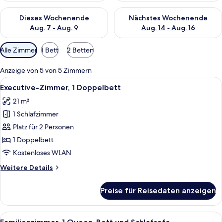
Überprüfe die Verfügbarkeit für dieses Wochenende, Aug. 7 - 
Überprüfe die Verfügbarkeit f
Dieses Wochenende
Nächstes Wochenende
Aug. 7 - Aug. 9
Aug. 14 - Aug. 16
Verfügbare
Alle Zimmer
1 Bett
2 Betten
Filter
für
Anzeige von 5 von 5 Zimmern
Zimmer
Alle
Ein Hotelzimmer mit Bett, Schreibtisch
10
Executive-Zimmer, 1 Doppelbett
Fotos
21 m²
für
1 Schlafzimmer
Executive-
Zimmer,
Platz für 2 Personen
1
1 Doppelbett
Doppelbett
Kostenloses WLAN
anzeigen
Weitere
Weitere Details
Details
für
Preise für Reisedaten anzeigen
Executive-
Zimmer,
1
Alle
Ein modernes Hotelzimmer mit Bett, ei
9
Doppelbett