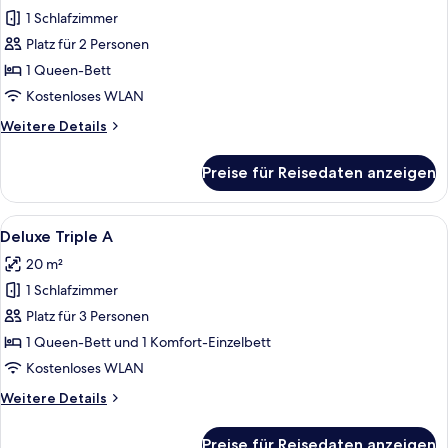
1 Schlafzimmer
Premier-
Doppelzimmer
Platz für 2 Personen
anzeigen
1 Queen-Bett
Kostenloses WLAN
Weitere
Weitere Details
Details
für
Preise für Reisedaten anzeigen
Premier-
Doppelzimmer
Alle
Ein Hotelzimmer mit einem Einzelbett
12
Deluxe Triple A
Fotos
20 m²
für
1 Schlafzimmer
Deluxe
Triple
Platz für 3 Personen
A
1 Queen-Bett und 1 Komfort-Einzelbett
anzeigen
Kostenloses WLAN
Weitere
Weitere Details
Details
für
Preise für Reisedaten anzeigen