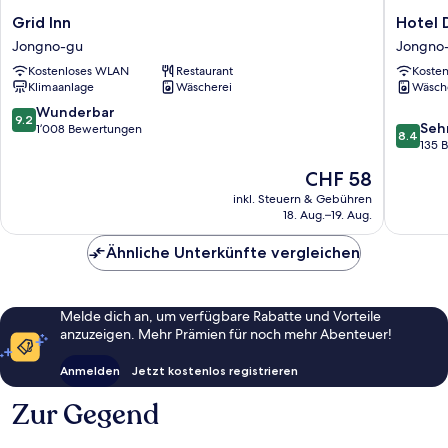
Grid
Hotel
Grid Inn
Hotel
Inn
Dada
Jongno-gu
Jongno
Jongno-
Gyeong
Kostenloses WLAN
Restaurant
Koste
gu
Jongno
Klimaanlage
Wäscherei
Wäsch
gu
9.2
Wunderbar
9.2
8.4
Seh
von
1’008 Bewertungen
8.4
von
135 
10,
10,
Wunderbar,
Der
CHF 58
Sehr
1’008
Preis
gut,
inkl. Steuern & Gebühren
Bewertungen
beträgt
18. Aug.–19. Aug.
135
CHF 58
Bewert
Ähnliche Unterkünfte vergleichen
Melde dich an, um verfügbare Rabatte und Vorteile
anzuzeigen. Mehr Prämien für noch mehr Abenteuer!
Anmelden
Jetzt kostenlos registrieren
Zur Gegend