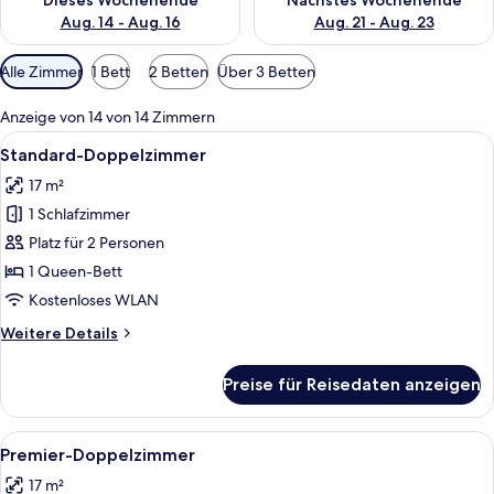
Dieses Wochenende
Nächstes Wochenende
Aug. 14 - Aug. 16
Aug. 21 - Aug. 23
Verfügbare
Alle Zimmer
1 Bett
2 Betten
Über 3 Betten
Filter
für
Anzeige von 14 von 14 Zimmern
Zimmer
Alle
Ein Hotelzimmer mit Bett, Schreibtisch
9
Standard-Doppelzimmer
Fotos
17 m²
für
1 Schlafzimmer
Standard-
Doppelzimmer
Platz für 2 Personen
anzeigen
1 Queen-Bett
Kostenloses WLAN
Weitere
Weitere Details
Details
für
Preise für Reisedaten anzeigen
Standard-
Doppelzimmer
Alle
Ein Schlafzimmer mit einem hölzernen
7
Premier-Doppelzimmer
Fotos
17 m²
für