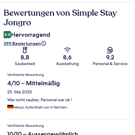
Bewertungen von Simple Stay
Bewertungen
Jongro
Hervorragend
8,8
399 Bewertungen
8,8
8,6
9,2
Sauberkeit
Ausstattung
Personal & Service
Bewertungen
Verifizierte Bewertung
4/10 – Mittelmäßig
25. Mai 2025
War nicht sauber, Personal war ok !
Mesut, Aufenthalt von 5 Nächten
Verifizierte Bewertung
10/10 – Aussergewöhnlich