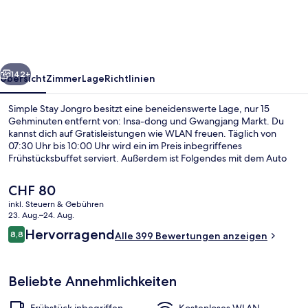
rück
Weiter
142+
Übersicht
Zimmer
Lage
Richtlinien
Simple Stay Jongro besitzt eine beneidenswerte Lage, nur 15
Gehminuten entfernt von: Insa-dong und Gwangjang Markt. Du
kannst dich auf Gratisleistungen wie WLAN freuen. Täglich von
07:30 Uhr bis 10:00 Uhr wird ein im Preis inbegriffenes
Frühstücksbuffet serviert. Außerdem ist Folgendes mit dem Auto
nur 5 Minuten entfernt: Dorf Bukchon Hanok und Myeongdong
Street. Andere Reisende haben viel Gutes über das hilfsbereite
Der
CHF 80
Personal zu berichten. Die öffentlichen Verkehrsmittel sind nur
aktuelle
inkl. Steuern & Gebühren
einen kurzen Fußmarsch entfernt: Zur Station Jongno 3-ga sind es 3
Preis
23. Aug.–24. Aug.
Minuten und zur Station Jonggak 7 Minuten.
Familien-Suite, 1 Schlafzimmer, Nicht
beträgt
Bewertungen
Hervorragend
8,8
Alle 399 Bewertungen anzeigen
CHF 80.
8,8 von 10.
Beliebte Annehmlichkeiten