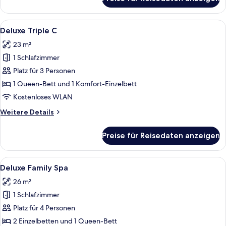
Deluxe
Triple
A
Alle
Ein Hotelzimmer mit zwei Holzbett, ei
12
Deluxe Triple C
Fotos
23 m²
für
1 Schlafzimmer
Deluxe
Triple
Platz für 3 Personen
C
1 Queen-Bett und 1 Komfort-Einzelbett
anzeigen
Kostenloses WLAN
Weitere
Weitere Details
Details
für
Preise für Reisedaten anzeigen
Deluxe
Triple
C
Alle
Ein modernes Hotelzimmer mit zwei B
14
Deluxe Family Spa
Fotos
26 m²
für
1 Schlafzimmer
Deluxe
Family
Platz für 4 Personen
Spa
2 Einzelbetten und 1 Queen-Bett