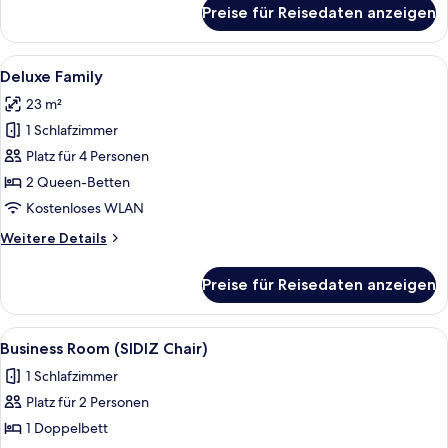
für
Preise für Reisedaten anzeigen
Deluxe
Triple
B
Alle
Ein Hotelzimmer mit zwei Betten, eine
16
Deluxe Family
Fotos
23 m²
für
1 Schlafzimmer
Deluxe
Family
Platz für 4 Personen
anzeigen
2 Queen-Betten
Kostenloses WLAN
Weitere
Weitere Details
Details
für
Preise für Reisedaten anzeigen
Deluxe
Family
Alle
Ein Hotelzimmer mit einem Bett, einem
12
Business Room (SIDIZ Chair)
Fotos
1 Schlafzimmer
für
Platz für 2 Personen
Business
Room
1 Doppelbett