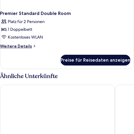
Premier Standard Double Room
Platz für 2 Personen
1 Doppelbett
Kostenloses WLAN
Weitere
Weitere Details
Details
für
Preise für Reisedaten anzeigen
Premier
Standard
Double
Ähnliche Unterkünfte
Room
Grid Inn
Hotel D