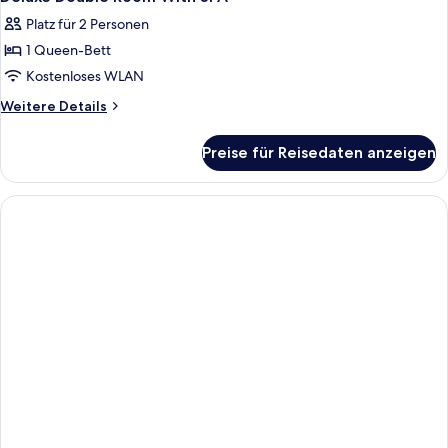
Fotos
Platz für 2 Personen
für
1 Queen-Bett
Deluxe
Double
Kostenloses WLAN
Room
Weitere
Weitere Details
With
Details
für
SPA
Preise für Reisedaten anzeigen
Deluxe
anzeigen
Double
Room
With
SPA