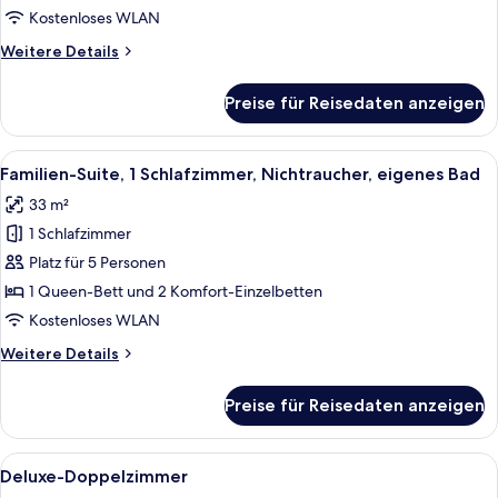
anzeigen
Kostenloses WLAN
Weitere
Weitere Details
Details
für
Preise für Reisedaten anzeigen
Deluxe
Family
Spa
Alle
Ein modernes Hotelzimmer mit einem g
20
Familien-Suite, 1 Schlafzimmer, Nichtraucher, eigenes Bad
Fotos
33 m²
für
1 Schlafzimmer
Familien-
Suite,
Platz für 5 Personen
1
1 Queen-Bett und 2 Komfort-Einzelbetten
Schlafzimmer,
Kostenloses WLAN
Nichtraucher,
Weitere
Weitere Details
eigenes
Details
Bad
für
Preise für Reisedaten anzeigen
Familien-
anzeigen
Suite,
1
Alle
Ein Hotelzimmer mit Bett, Nachttisch, 
18
Schlafzimmer,
Deluxe-Doppelzimmer
Fotos
Nichtraucher,