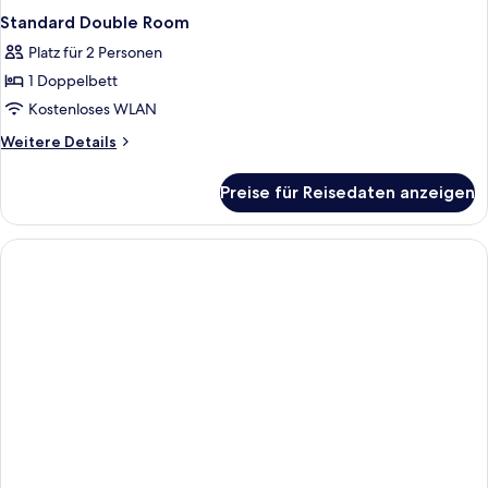
Standard Double Room
Platz für 2 Personen
1 Doppelbett
Kostenloses WLAN
Weitere
Weitere Details
Details
für
Preise für Reisedaten anzeigen
Standard
Double
Room