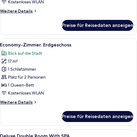
(SIDIZ
Kostenloses WLAN
Chair)
Weitere
Weitere Details
anzeigen
Details
für
Preise für Reisedaten anzeigen
Business
Room
(SIDIZ
Alle
Economy-Zimmer, Erdgeschoss
1
Chair)
Economy-Zimmer, Erdgeschoss
Fotos
Blick auf die Stadt
für
17 m²
Economy-
Zimmer,
1 Schlafzimmer
Erdgeschoss
Platz für 2 Personen
anzeigen
1 Queen-Bett
Kostenloses WLAN
Weitere
Weitere Details
Details
für
Preise für Reisedaten anzeigen
Economy-
Zimmer,
Erdgeschoss
Alle
Hochwertige Bettwaren, Pillowtop-Be
1
Deluxe Double Room With SPA