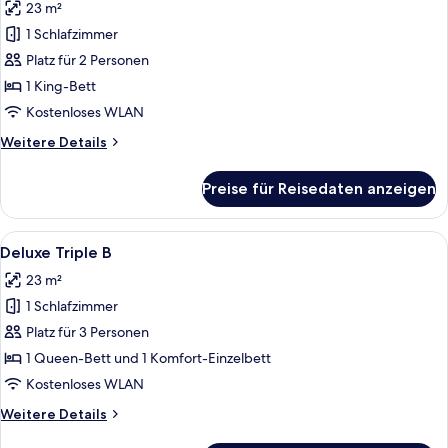
23 m²
eigenes
für
Bad
1 Schlafzimmer
Deluxe-
Doppelzimmer
Platz für 2 Personen
anzeigen
1 King-Bett
Kostenloses WLAN
Weitere
Weitere Details
Details
für
Preise für Reisedaten anzeigen
Deluxe-
Doppelzimmer
Alle
Ein modernes Hotelzimmer mit einem Ho
10
Deluxe Triple B
Fotos
23 m²
für
1 Schlafzimmer
Deluxe
Triple
Platz für 3 Personen
B
1 Queen-Bett und 1 Komfort-Einzelbett
anzeigen
Kostenloses WLAN
Weitere
Weitere Details
Details