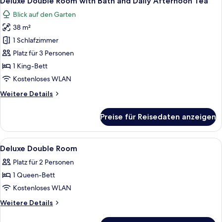
Deluxe Double Room with Bath and Daily Afternoon Tea
Fotos
Garden
Blick auf den Garten
View
für
and
38 m²
Deluxe
Daily
Double
1 Schlafzimmer
Afternoon
Room
Tea
Platz für 3 Personen
with
1 King-Bett
Bath
Kostenloses WLAN
and
Weitere
Weitere Details
Daily
Details
Afternoon
für
Preise für Reisedaten anzeigen
Tea
Deluxe
Double
anzeigen
Room
Alle
Ein Hotelzimmer mit einem großen Bet
4
with
Deluxe Double Room
Fotos
Bath
Platz für 2 Personen
and
für
Daily
1 Queen-Bett
Deluxe
Afternoon
Double
Kostenloses WLAN
Tea
Room
Weitere
Weitere Details
anzeigen
Details
für