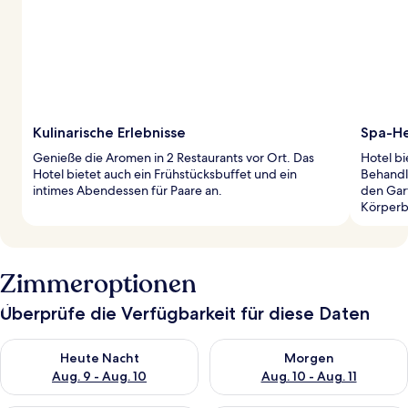
Kulinarische Erlebnisse
Spa-He
Genieße die Aromen in 2 Restaurants vor Ort. Das
Hotel bi
Hotel bietet auch ein Frühstücksbuffet und ein
Behandlu
intimes Abendessen für Paare an.
den Gar
Körperb
Zimmeroptionen
Überprüfe die Verfügbarkeit für diese Daten
Überprüfe die Verfügbarkeit für heute Nacht, Aug. 9 - Aug. 10
Überprüfe die Verfügbarkeit fü
Heute Nacht
Morgen
Aug. 9 - Aug. 10
Aug. 10 - Aug. 11