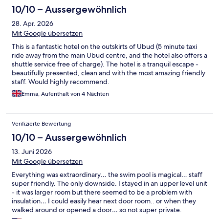
10/10 – Aussergewöhnlich
28. Apr. 2026
Mit Google übersetzen
This is a fantastic hotel on the outskirts of Ubud (5 minute taxi
ride away from the main Ubud centre, and the hotel also offers a
shuttle service free of charge). The hotel is a tranquil escape -
beautifully presented, clean and with the most amazing friendly
staff. Would highly recommend.
Emma, Aufenthalt von 4 Nächten
Verifizierte Bewertung
10/10 – Aussergewöhnlich
13. Juni 2026
Mit Google übersetzen
Everything was extraordinary… the swim pool is magical… staff
super friendly. The only downside. I stayed in an upper level unit
- it was larger room but there seemed to be a problem with
insulation… I could easily hear next door room.. or when they
walked around or opened a door… so not super private.