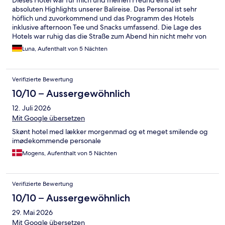
absoluten Highlights unserer Balireise. Das Personal ist sehr
höflich und zuvorkommend und das Programm des Hotels
inklusive afternoon Tee und Snacks umfassend. Die Lage des
Hotels war ruhig das die Straße zum Abend hin nicht mehr von
Autos befahren werden darf. Dennoch war man fußläufig
Luna, Aufenthalt von 5 Nächten
innerhalb kurzer Zeit in der Stadt, an einigen Restaurants oder
(wer mag) an einem tollen yogastudio. Wem der Weg in die
Stadt dennoch zu lange dauert kann den Shuttleservice des
Verifizierte Bewertung
Hotels nutzen. Wir haben uns hier über die ganze Zeit sehr wohl
gefühlt und kommen gerne wieder.
10/10 – Aussergewöhnlich
12. Juli 2026
Mit Google übersetzen
Skønt hotel med lækker morgenmad og et meget smilende og
imødekommende personale
Mogens, Aufenthalt von 5 Nächten
Verifizierte Bewertung
10/10 – Aussergewöhnlich
29. Mai 2026
Mit Google übersetzen