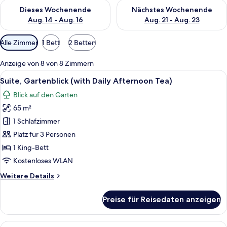
Überprüfe die Verfügbarkeit für dieses Wochenende, Aug. 14 -
Überprüfe die Verfügbarkeit f
Dieses Wochenende
Nächstes Wochenende
Aug. 14 - Aug. 16
Aug. 21 - Aug. 23
Verfügbare
Alle Zimmer
1 Bett
2 Betten
Filter
für
Anzeige von 8 von 8 Zimmern
Zimmer
Alle
Ein modernes Hotelzimmer mit Bett, Sc
6
Suite, Gartenblick (with Daily Afternoon Tea)
Fotos
Blick auf den Garten
für
65 m²
Suite,
Gartenblick
1 Schlafzimmer
(with
Platz für 3 Personen
Daily
1 King-Bett
Afternoon
Kostenloses WLAN
Tea)
Weitere
Weitere Details
anzeigen
Details
für
Preise für Reisedaten anzeigen
Suite,
Gartenblick
(with
Alle
Ein modernes Hotelzimmer mit einem g