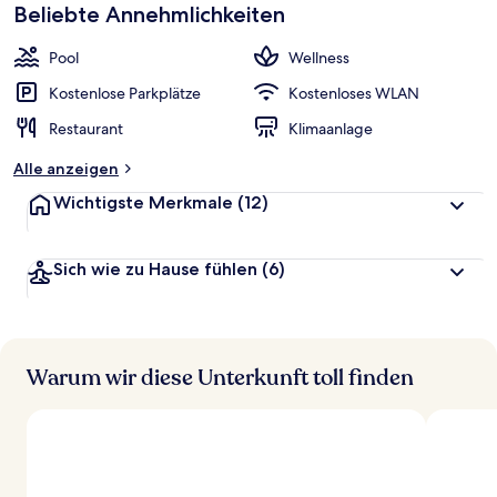
beliebt
Beliebte Annehmlichkeiten
b
e
w
Pool
Wellness
e
r
Kostenlose Parkplätze
Kostenloses WLAN
t
Restaurant
Klimaanlage
e
t
Alle anzeigen
Wichtigste Merkmale
(12)
Sich wie zu Hause fühlen
(6)
Warum wir diese Unterkunft toll finden