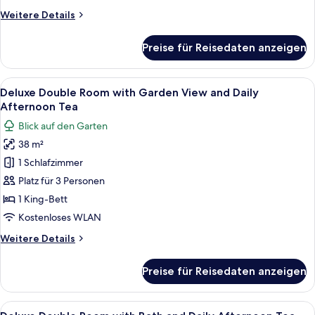
Afternoon
Weitere
Weitere Details
Tea
Details
anzeigen
für
Preise für Reisedaten anzeigen
Deluxe
Twin
Room
Alle
Ein Hotelzimmer mit einem großen Bet
6
and
Deluxe Double Room with Garden View and Daily
Fotos
Daily
Afternoon Tea
Afternoon
für
Blick auf den Garten
Tea
Deluxe
38 m²
Double
1 Schlafzimmer
Room
with
Platz für 3 Personen
Garden
1 King-Bett
View
Kostenloses WLAN
and
Weitere
Weitere Details
Daily
Details
Afternoon
für
Preise für Reisedaten anzeigen
Deluxe
Tea
Double
anzeigen
Room
Alle
Ein modernes Hotelzimmer mit einem g
6
with