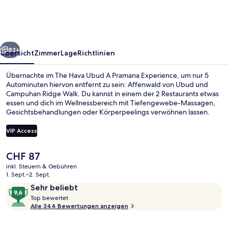
A
Pramana
Experience
rück
Weiter
83+
Übersicht
Zimmer
Lage
Richtlinien
Übernachte im The Hava Ubud A Pramana Experience, um nur 5
Autominuten hiervon entfernt zu sein: Affenwald von Ubud und
Campuhan Ridge Walk. Du kannst in einem der 2 Restaurants etwas
essen und dich im Wellnessbereich mit Tiefengewebe-Massagen,
Gesichtsbehandlungen oder Körperpeelings verwöhnen lassen.
Weitere Highlights wie ein Außenpool, Fitnessmöglichkeiten und
ein Garten sprechen für dieses Hotel im luxuriösen Stil. Andere
VIP Access
Reisende lieben das hilfsbereite Personal.
Der
CHF 87
Außenpool
aktuelle
inkl. Steuern & Gebühren
Preis
1. Sept.–2. Sept.
beträgt
Bewertungen
9,6
Sehr beliebt
CHF 87.
T
von
Top bewertet
o
Alle 344 Bewertungen anzeigen
10,
p
Sehr