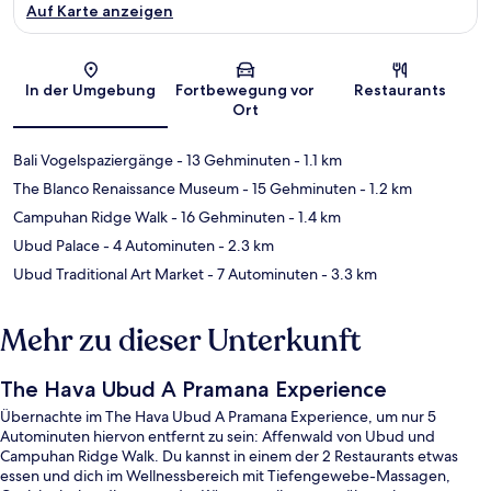
Auf Karte anzeigen
Karte
In der Umgebung
Fortbewegung vor
Restaurants
Ort
Bali Vogelspaziergänge
- 13 Gehminuten
- 1.1 km
The Blanco Renaissance Museum
- 15 Gehminuten
- 1.2 km
Campuhan Ridge Walk
- 16 Gehminuten
- 1.4 km
Ubud Palace
- 4 Autominuten
- 2.3 km
Ubud Traditional Art Market
- 7 Autominuten
- 3.3 km
Mehr zu dieser Unterkunft
The Hava Ubud A Pramana Experience
Übernachte im The Hava Ubud A Pramana Experience, um nur 5
Autominuten hiervon entfernt zu sein: Affenwald von Ubud und
Campuhan Ridge Walk. Du kannst in einem der 2 Restaurants etwas
essen und dich im Wellnessbereich mit Tiefengewebe-Massagen,