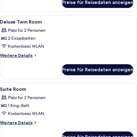
Preise für Reisedaten anzeigen
Deluxe
Double
Room
Alle
Ein modernes Hotelzimmer mit einem g
5
Deluxe Twin Room
Fotos
Platz für 2 Personen
für
2 Einzelbetten
Deluxe
Twin
Kostenloses WLAN
Room
Weitere
Weitere Details
anzeigen
Details
für
Preise für Reisedaten anzeigen
Deluxe
Twin
Room
Alle
Minibar, Zimmersafe, Schreibtisch, sch
10
Suite Room
Fotos
Platz für 2 Personen
für
1 King-Bett
Suite
Room
Kostenloses WLAN
anzeigen
Weitere
Weitere Details
Details
für
Preise für Reisedaten anzeigen