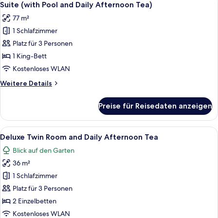
7
Daily
Suite (with Pool and Daily Afternoon Tea)
Fotos
Afternoon
77 m²
Tea)
für
1 Schlafzimmer
Suite
(with
Platz für 3 Personen
Pool
1 King-Bett
and
Kostenloses WLAN
Daily
Weitere
Weitere Details
Afternoon
Details
Tea)
für
Preise für Reisedaten anzeigen
Suite
anzeigen
(with
Pool
Alle
Ein Hotelzimmer mit zwei Betten, eine
6
and
Deluxe Twin Room and Daily Afternoon Tea
Fotos
Daily
Blick auf den Garten
Afternoon
für
Tea)
36 m²
Deluxe
Twin
1 Schlafzimmer
Room
Platz für 3 Personen
and
2 Einzelbetten
Daily
Kostenloses WLAN