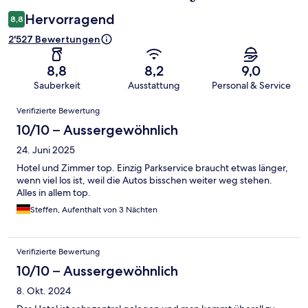
Hervorragend
8,8
2'527 Bewertungen
8,8
8,2
9,0
Sauberkeit
Ausstattung
Personal & Service
Bewertungen
Verifizierte Bewertung
10/10 – Aussergewöhnlich
24. Juni 2025
Hotel und Zimmer top. Einzig Parkservice braucht etwas länger,
wenn viel los ist, weil die Autos bisschen weiter weg stehen.
Alles in allem top.
Steffen, Aufenthalt von 3 Nächten
Verifizierte Bewertung
10/10 – Aussergewöhnlich
8. Okt. 2024