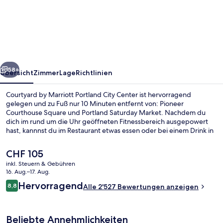
by
Marriott
Portland
City
Center
rück
Weiter
58+
Übersicht
Zimmer
Lage
Richtlinien
Courtyard by Marriott Portland City Center ist hervorragend
gelegen und zu Fuß nur 10 Minuten entfernt von: Pioneer
Courthouse Square und Portland Saturday Market. Nachdem du
dich im rund um die Uhr geöffneten Fitnessbereich ausgepowert
hast, kannnst du im Restaurant etwas essen oder bei einem Drink in
der Bar/Lounge neue Kräfte sammeln. Außerdem ist Folgendes zu
Fuß höchstens 10 Minuten entfernt: McMenamins Crystal Ballroom
Der
CHF 105
und Tom McCall Waterfront Park. Die bequemen Betten und das
aktuelle
inkl. Steuern & Gebühren
hilfsbereite Personal erhalten tolle Bewertungen von anderen
Preis
16. Aug.–17. Aug.
Reisenden. Die Unterkunft ist nur einen kurzen Fußmarsch von den
Bar (in der Unterkunft)
beträgt
Bewertungen
öffentlichen Verkehrsmitteln entfernt: Bis zur U-Bahn (Station SW
Hervorragend
8,8
Alle 2'527 Bewertungen anzeigen
CHF 105.
8,8 von 10.
6th-Pine Street und Station SW 5th-Oak Street) sind es nur wenige
Schritte.
Beliebte Annehmlichkeiten