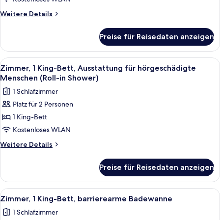
für
Weitere
Weitere Details
hörgeschädigte
Details
für
Menschen
Preise für Reisedaten anzeigen
Zimmer,
(Roll-
1 King-
in
Bett,
Alle
Ein Hotelzimmer mit einem großen Bett
8
Shower)
Ausstattung
Zimmer, 1 King-Bett, Ausstattung für hörgeschädigte
Fotos
für
anzeigen
Menschen (Roll-in Shower)
hörgeschädigte
für
1 Schlafzimmer
Menschen
Zimmer,
(Roll-
Platz für 2 Personen
1 King-
in
1 King-Bett
Bett,
Shower)
Ausstattung
Kostenloses WLAN
für
Weitere
Weitere Details
hörgeschädigte
Details
für
Menschen
Preise für Reisedaten anzeigen
Zimmer,
(Roll-
1 King-
in
Bett,
Alle
Ein Hotelzimmer mit einem großen Bett
8
Shower)
Ausstattung
Zimmer, 1 King-Bett, barrierearme Badewanne
Fotos
für
anzeigen
1 Schlafzimmer
hörgeschädigte
für