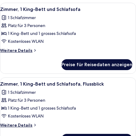
Bett
Alle
Ein Hotelzimmer mit einem großen Bett
4
und
Zimmer, 1 King-Bett und Schlafsofa
Fotos
Schlafsofa
1 Schlafzimmer
für
Platz für 3 Personen
Zimmer,
1 King-
1 King-Bett und 1 grosses Schlafsofa
Bett
Kostenloses WLAN
und
Weitere
Weitere Details
Schlafsofa
Details
anzeigen
für
Preise für Reisedaten anzeigen
Zimmer,
1 King-
Bett
Alle
Ein Hotelzimmer mit einem großen Bet
6
und
Zimmer, 1 King-Bett und Schlafsofa, Flussblick
Fotos
Schlafsofa
1 Schlafzimmer
für
Platz für 3 Personen
Zimmer,
1 King-
1 King-Bett und 1 grosses Schlafsofa
Bett
Kostenloses WLAN
und
Weitere
Weitere Details
Schlafsofa,
Details
für