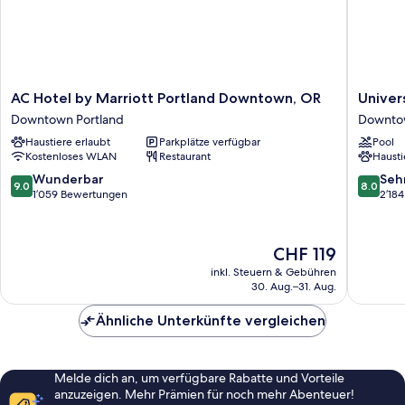
Shower)
AC
Universi
AC Hotel by Marriott Portland Downtown, OR
Univer
Hotel
Place
Downtown Portland
Downtow
by
Hotel
Haustiere erlaubt
Parkplätze verfügbar
Pool
Marriott
&
Kostenloses WLAN
Restaurant
Hausti
Portland
Confere
Downtown,
Center
9.0
8.0
Wunderbar
Seh
9.0
8.0
OR
Downto
von
von
1’059 Bewertungen
2’18
Downtown
Portland
10,
10,
Portland
Wunderbar,
Sehr
1’059
gut,
Der
CHF 119
Bewertungen
2’184
Preis
inkl. Steuern & Gebühren
Bewert
beträgt
30. Aug.–31. Aug.
CHF 119
Ähnliche Unterkünfte vergleichen
Melde dich an, um verfügbare Rabatte und Vorteile
anzuzeigen. Mehr Prämien für noch mehr Abenteuer!