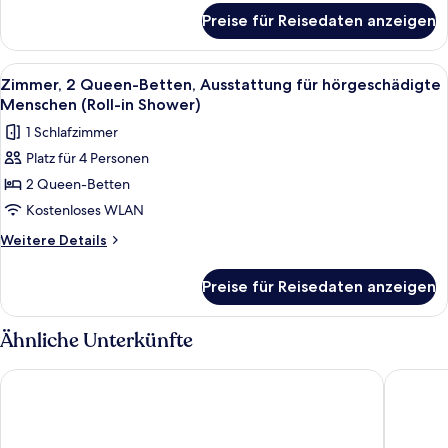
für
Menschen
Preise für Reisedaten anzeigen
Zimmer,
(Accessible
2 Queen-
Bathtub)
Betten,
Alle
Ein Hotelzimmer mit zwei Betten, ein
6
anzeigen
Ausstattung
Zimmer, 2 Queen-Betten, Ausstattung für hörgeschädigte
Fotos
für
Menschen (Roll-in Shower)
hörgeschädigte
für
1 Schlafzimmer
Menschen
Zimmer,
(Accessible
Platz für 4 Personen
2 Queen-
Bathtub)
2 Queen-Betten
Betten,
Ausstattung
Kostenloses WLAN
für
Weitere
Weitere Details
hörgeschädigte
Details
für
Menschen
Preise für Reisedaten anzeigen
Zimmer,
(Roll-
2 Queen-
in
Betten,
Ähnliche Unterkünfte
Shower)
Ausstattung
für
anzeigen
AC Hotel by Marriott Portland Downtown, OR
Universi
hörgeschädigte
Menschen
(Roll-
in