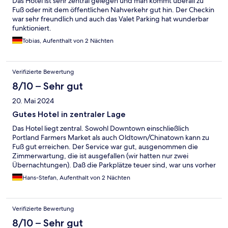
Das Hotel ist sehr zentral gelegen und man kommt überall zu
Fuß oder mit dem öffentlichen Nahverkehr gut hin. Der Checkin
war sehr freundlich und auch das Valet Parking hat wunderbar
funktioniert.
Tobias, Aufenthalt von 2 Nächten
Verifizierte Bewertung
8/10 – Sehr gut
20. Mai 2024
Gutes Hotel in zentraler Lage
Das Hotel liegt zentral. Sowohl Downtown einschließlich
Portland Farmers Market als auch Oldtown/Chinatown kann zu
Fuß gut erreichen. Der Service war gut, ausgenommen die
Zimmerwartung, die ist ausgefallen (wir hatten nur zwei
Übernachtungen). Daß die Parkplätze teuer sind, war uns vorher
bekannt. Die Einrichtung der Zimmer war gut. Wir würden das
Hans-Stefan, Aufenthalt von 2 Nächten
Hotel wieder buchen und können es empfehlen.
Verifizierte Bewertung
8/10 – Sehr gut