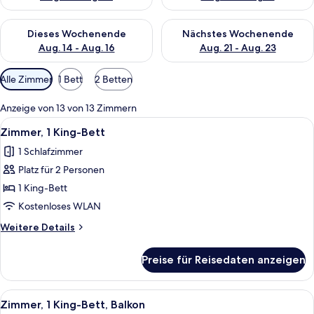
Überprüfe die Verfügbarkeit für dieses Wochenende, Aug. 14 -
Überprüfe die Verfügbarkeit f
Dieses Wochenende
Nächstes Wochenende
Aug. 14 - Aug. 16
Aug. 21 - Aug. 23
Verfügbare
Alle Zimmer
1 Bett
2 Betten
Filter
für
Anzeige von 13 von 13 Zimmern
Zimmer
Alle
Ein Hotelzimmer mit einem großen Bett
8
Zimmer, 1 King-Bett
Fotos
1 Schlafzimmer
für
Platz für 2 Personen
Zimmer,
1 King-
1 King-Bett
Bett
Kostenloses WLAN
anzeigen
Weitere
Weitere Details
Details
für
Preise für Reisedaten anzeigen
Zimmer,
1 King-
Bett
Alle
Ein Hotelzimmer mit einem großen Bett
8
Zimmer, 1 King-Bett, Balkon
Fotos