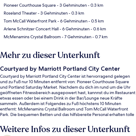
Pioneer Courthouse Square
- 3 Gehminuten
- 0.3 km
Roseland Theater
- 3 Gehminuten
- 0.3 km
Tom McCall Waterfront Park
- 6 Gehminuten
- 0.5 km
Arlene Schnitzer Concert Hall
- 6 Gehminuten
- 0.6 km
McMenamins Crystal Ballroom
- 7 Gehminuten
- 0.7 km
Mehr zu dieser Unterkunft
Courtyard by Marriott Portland City Center
Courtyard by Marriott Portland City Center ist hervorragend gelegen
und zu Fuß nur 10 Minuten entfernt von: Pioneer Courthouse Square
und Portland Saturday Market. Nachdem du dich im rund um die Uhr
geöffneten Fitnessbereich ausgepowert hast, kannnst du im Restaurant
etwas essen oder bei einem Drink in der Bar/Lounge neue Kräfte
sammeln. Außerdem ist Folgendes zu Fuß höchstens 10 Minuten
entfernt: McMenamins Crystal Ballroom und Tom McCall Waterfront
Park. Die bequemen Betten und das hilfsbereite Personal erhalten tolle
Bewertungen von anderen Reisenden. Die Unterkunft ist nur einen
kurzen Fußmarsch von den öffentlichen Verkehrsmitteln entfernt: Bis
Weitere Infos zu dieser Unterkunft
zur U-Bahn (Station SW 6th-Pine Street und Station SW 5th-Oak Street)