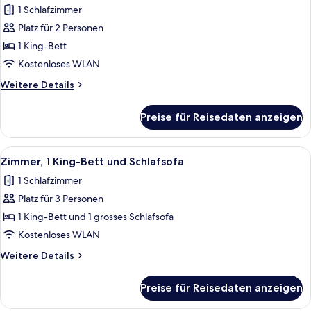
1 Schlafzimmer
für
Platz für 2 Personen
Zimmer,
1 King-
1 King-Bett
Bett,
Kostenloses WLAN
Balkon
Weitere
Weitere Details
anzeigen
Details
für
Preise für Reisedaten anzeigen
Zimmer,
1 King-
Bett,
Alle
Ein Hotelzimmer mit einem großen Bett
8
Balkon
Zimmer, 1 King-Bett und Schlafsofa
Fotos
1 Schlafzimmer
für
Platz für 3 Personen
Zimmer,
1 King-
1 King-Bett und 1 grosses Schlafsofa
Bett
Kostenloses WLAN
und
Weitere
Weitere Details
Schlafsofa
Details
anzeigen
für
Preise für Reisedaten anzeigen
Zimmer,
1 King-