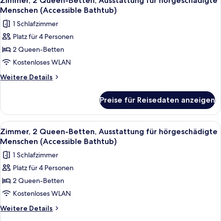
Zimmer, 2 Queen-Betten, Ausstattung für hörgeschädigte
Fotos
Menschen (Accessible Bathtub)
für
1 Schlafzimmer
Zimmer,
Platz für 4 Personen
2 Queen-
2 Queen-Betten
Betten,
Ausstattung
Kostenloses WLAN
für
Weitere
Weitere Details
hörgeschädigte
Details
für
Menschen
Preise für Reisedaten anzeigen
Zimmer,
(Accessible
2 Queen-
Bathtub)
Betten,
Alle
Ein Hotelzimmer mit zwei Betten, ein
6
anzeigen
Ausstattung
Zimmer, 2 Queen-Betten, Ausstattung für hörgeschädigte
Fotos
für
Menschen (Accessible Bathtub)
hörgeschädigte
für
1 Schlafzimmer
Menschen
Zimmer,
(Accessible
Platz für 4 Personen
2 Queen-
Bathtub)
2 Queen-Betten
Betten,
Ausstattung
Kostenloses WLAN
für
Weitere
Weitere Details
hörgeschädigte
Details