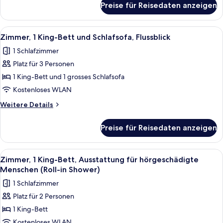
Flussblick
Preise für Reisedaten anzeigen
Zimmer,
anzeigen
1 King-
Bett
Alle
Ein Hotelzimmer mit einem großen Bett
4
und
Zimmer, 1 King-Bett und Schlafsofa, Flussblick
Fotos
Schlafsofa,
1 Schlafzimmer
Flussblick
für
Platz für 3 Personen
Zimmer,
1 King-
1 King-Bett und 1 grosses Schlafsofa
Bett
Kostenloses WLAN
und
Weitere
Weitere Details
Schlafsofa,
Details
Flussblick
für
Preise für Reisedaten anzeigen
Zimmer,
anzeigen
1 King-
Bett
Alle
Ein Hotelzimmer mit einem großen Bett
8
und
Zimmer, 1 King-Bett, Ausstattung für hörgeschädigte
Fotos
Schlafsofa,
Menschen (Roll-in Shower)
Flussblick
für
1 Schlafzimmer
Zimmer,
Platz für 2 Personen
1 King-
1 King-Bett
Bett,
Ausstattung
Kostenloses WLAN