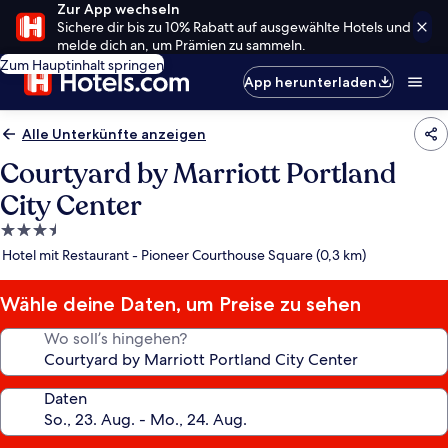
Zur App wechseln
Sichere dir bis zu 10% Rabatt auf ausgewählte Hotels und
melde dich an, um Prämien zu sammeln.
Zum Hauptinhalt springen
App herunterladen
Alle Unterkünfte anzeigen
Courtyard by Marriott Portland
City Center
3.5-
Sterne-
Hotel mit Restaurant - Pioneer Courthouse Square (0,3 km)
Unterkunft
Wähle deine Daten, um Preise zu sehen
Wo soll’s hingehen?
Daten