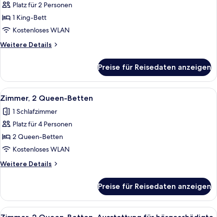
Menschen
Platz für 2 Personen
Zimmer,
(Roll-
1 King-
1 King-Bett
in
Bett,
Shower)
Kostenloses WLAN
barrierearme
Weitere
Weitere Details
Badewanne
Details
anzeigen
für
Preise für Reisedaten anzeigen
Zimmer,
1 King-
Bett,
Alle
Ein Hotelzimmer mit zwei Betten, ein
6
barrierearme
Zimmer, 2 Queen-Betten
Fotos
Badewanne
1 Schlafzimmer
für
Platz für 4 Personen
Zimmer,
2 Queen-
2 Queen-Betten
Betten
Kostenloses WLAN
anzeigen
Weitere
Weitere Details
Details
für
Preise für Reisedaten anzeigen
Zimmer,
2 Queen-
Betten
Alle
Ein Hotelzimmer mit zwei Betten, ein
6