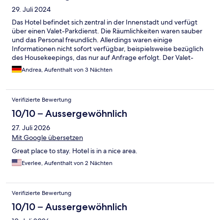
29. Juli 2024
Das Hotel befindet sich zentral in der Innenstadt und verfügt
über einen Valet-Parkdienst. Die Räumlichkeiten waren sauber
und das Personal freundlich. Allerdings waren einige
Informationen nicht sofort verfügbar, beispielsweise bezüglich
des Housekeepings, das nur auf Anfrage erfolgt. Der Valet-
Service war manchmal nicht präsent oder personell
Andrea, Aufenthalt von 3 Nächten
unterbesetzt. Das Zimmer war gut ausgestattet und das Bett
komfortabel. Zahlreiche Restaurants sind in der nahen
Umgebung zu Fuß erreichbar. Abends fühlten wir uns sicher,
Verifizierte Bewertung
obwohl es einige Obdachlose in der Gegend gab. Das
hoteleigene Café-Restaurant würde ich nicht empfehlen; das
10/10 – Aussergewöhnlich
Frühstück dort war enttäuschend, überteuert und der Service
27. Juli 2026
langsam. Abgesehen davon war das Hotel insgesamt gut.
Mit Google übersetzen
Great place to stay. Hotel is in a nice area.
Everlee, Aufenthalt von 2 Nächten
Verifizierte Bewertung
10/10 – Aussergewöhnlich