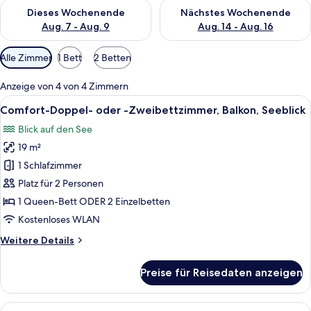
Überprüfe die Verfügbarkeit für dieses Wochenende, Aug. 7 - 
Überprüfe die Verfügbarkeit f
Dieses Wochenende
Nächstes Wochenende
Aug. 7 - Aug. 9
Aug. 14 - Aug. 16
Verfügbare
Alle Zimmer
1 Bett
2 Betten
Filter
für
Anzeige von 4 von 4 Zimmern
Zimmer
Alle
Ein Hotelzimmer mit einem Bett, zwei 
6
Comfort-Doppel- oder -Zweibettzimmer, Balkon, Seeblick
Fotos
Blick auf den See
für
19 m²
Comfort-
Doppel-
1 Schlafzimmer
oder
Platz für 2 Personen
-
1 Queen-Bett ODER 2 Einzelbetten
Zweibettzimmer,
Kostenloses WLAN
Balkon,
Weitere
Weitere Details
Seeblick
Details
anzeigen
für
Preise für Reisedaten anzeigen
Comfort-
Doppel-
oder
Alle
Ein Hotelzimmer mit einem großen Bett