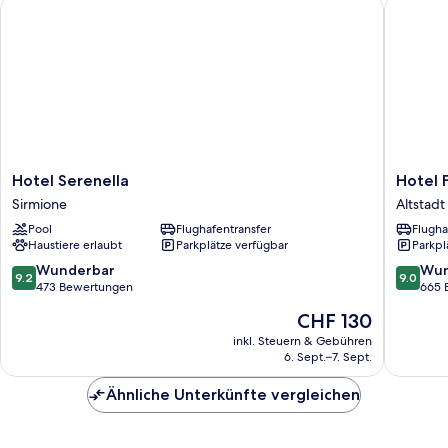
Hotel Serenella
Hotel Fl
Balkon,
zum
Innenhof
hin
Hotel
Hotel
Hotel Serenella
Hotel 
Serenella
Flaminia
Sirmione
Altstadt
Sirmione
Altstadt
Pool
Flughafentransfer
Flugha
von
Haustiere erlaubt
Parkplätze verfügbar
Parkpl
Sirmion
9.2
9.0
Wunderbar
Wun
9.2
9.0
von
von
473 Bewertungen
665 
10,
10,
Der
CHF 130
Wunderbar,
Wunder
Preis
473
665
inkl. Steuern & Gebühren
beträgt
6. Sept.–7. Sept.
Bewertungen
Bewert
CHF 130
Ähnliche Unterkünfte vergleichen