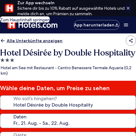
Zur App wechseln
Sichere dir bis zu 10% Rabatt auf ausgewählte Hotels und
melde dich an, um Prämien zu sammeln.
Zum Hauptinhalt springen
App herunterladen
Alle Unterkünfte anzeigen
Hotel Désirée by Double Hospitality
3.0-
Sterne-
Hotel am See mit Restaurant - Centro Benessere Termale Aquaria (0,2
Unterkunft
km)
Wähle deine Daten, um Preise zu sehen
Wo soll’s hingehen?
Daten
Gäste