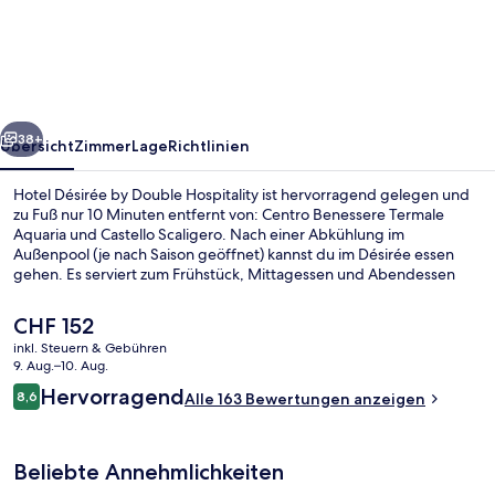
by
Double
Hospitality
rück
Weiter
38+
Übersicht
Zimmer
Lage
Richtlinien
Hotel Désirée by Double Hospitality ist hervorragend gelegen und
zu Fuß nur 10 Minuten entfernt von: Centro Benessere Termale
Aquaria und Castello Scaligero. Nach einer Abkühlung im
Außenpool (je nach Saison geöffnet) kannst du im Désirée essen
gehen. Es serviert zum Frühstück, Mittagessen und Abendessen
italienische Küche. Eine Bar/Lounge, eine Snackbar und eine
Terrasse sind weitere Highlights.
Der
CHF 152
aktuelle
inkl. Steuern & Gebühren
Preis
9. Aug.–10. Aug.
Lobby
beträgt
Bewertungen
Hervorragend
8,6
Alle 163 Bewertungen anzeigen
CHF 152.
8,6 von 10.
Beliebte Annehmlichkeiten