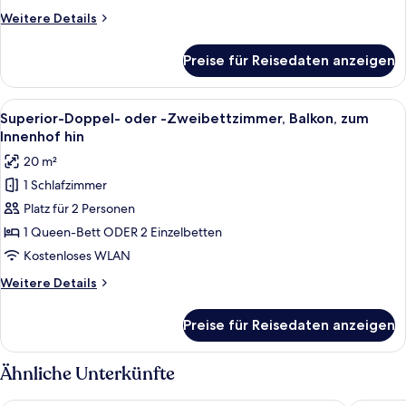
Zweibettzimmer
Weitere
Weitere Details
anzeigen
Details
für
Preise für Reisedaten anzeigen
Standard-
Doppel-
oder
Alle
Ein Hotelzimmer mit einem Bett, eine
7
-
Superior-Doppel- oder -Zweibettzimmer, Balkon, zum
Fotos
Zweibettzimmer
Innenhof hin
für
20 m²
Superior-
1 Schlafzimmer
Doppel-
Platz für 2 Personen
oder
-
1 Queen-Bett ODER 2 Einzelbetten
Zweibettzimmer,
Kostenloses WLAN
Balkon,
Weitere
Weitere Details
zum
Details
Innenhof
für
Preise für Reisedaten anzeigen
Superior-
hin
Doppel-
anzeigen
oder
Ähnliche Unterkünfte
-
Zweibettzimmer,