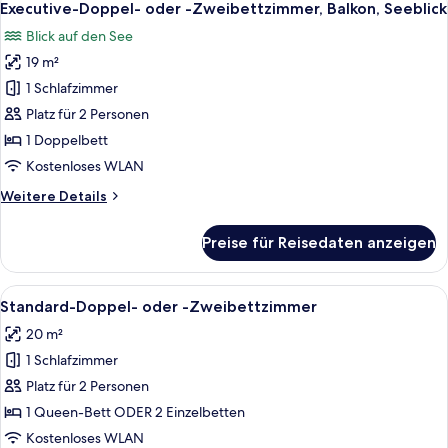
4
-
Executive-Doppel- oder -Zweibettzimmer, Balkon, Seeblick
Fotos
Zweibettzimmer,
Blick auf den See
Balkon,
für
Seeblick
19 m²
Executive-
Doppel-
1 Schlafzimmer
oder
Platz für 2 Personen
-
1 Doppelbett
Zweibettzimmer,
Kostenloses WLAN
Balkon,
Weitere
Weitere Details
Seeblick
Details
anzeigen
für
Preise für Reisedaten anzeigen
Executive-
Doppel-
oder
Alle
Ein ordentlich bezogenes Bett mit zwe
3
-
Standard-Doppel- oder -Zweibettzimmer
Fotos
Zweibettzimmer,
20 m²
Balkon,
für
Seeblick
1 Schlafzimmer
Standard-
Doppel-
Platz für 2 Personen
oder
1 Queen-Bett ODER 2 Einzelbetten
-
Kostenloses WLAN