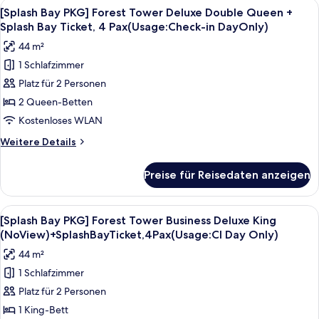
Alle
Ein Hotelzimmer mit zwei Betten, ein
Ticket,
6
Forest
[Splash Bay PKG] Forest Tower Deluxe Double Queen +
Fotos
Tower
4
Splash Bay Ticket, 4 Pax(Usage:Check-in DayOnly)
Deluxe
für
Pax
44 m²
King
[Splash
(Usage:
+
1 Schlafzimmer
Bay
Check-
Splash
Platz für 2 Personen
PKG]
Bay
in
Ticket,
Forest
2 Queen-Betten
Day
4
Tower
Kostenloses WLAN
Only)
Pax
Deluxe
(Usage:
anzeigen
Weitere
Weitere Details
Double
Check-
Details
in
Queen
für
Preise für Reisedaten anzeigen
Day
[Splash
+
Only)
Bay
Splash
PKG]
Alle
Ein Hotelzimmer mit einem großen Bet
Bay
5
Forest
[Splash Bay PKG] Forest Tower Business Deluxe King
Fotos
Tower
Ticket,
(NoView)+SplashBayTicket,4Pax(Usage:CI Day Only)
Deluxe
für
4
44 m²
Double
[Splash
Pax(Usage:Check-
Queen
1 Schlafzimmer
Bay
in
+
Platz für 2 Personen
PKG]
Splash
DayOnly)
Bay
Forest
1 King-Bett
anzeigen