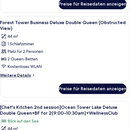
View)
für
Preise für Reisedaten anzeigen
Forest
anzeigen
Tower
Business
Alle
Ein Hotelzimmer mit zwei Betten, ein
4
Deluxe
Forest Tower Business Deluxe Double Queen (Obstructed
Fotos
King
View)
(Obstructed
für
44 m²
View)
Forest
1 Schlafzimmer
Tower
Platz für 2 Personen
Business
Deluxe
2 Queen-Betten
Double
Kostenloses WLAN
Queen
Weitere
Weitere Details
(Obstructed
Details
View)
für
Preise für Reisedaten anzeigen
Forest
anzeigen
Tower
Business
Alle
Daunenbettdecken, Minibar, Zimmersaf
6
Deluxe
[Chef's Kitchen 2nd session]Ocean Tower Lake Deluxe
Fotos
Double
Double Queen+BF for 2(9:00~10:30am)+WellnessClub
Queen
für
Blick auf den See
(Obstructed
[Chef's
View)
44 m²