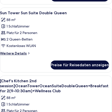
Tower
Ocean
Alle
Ein Hotelzimmer mit zwei Betten, ei
5
Suite
Sun Tower Sun Suite Double Queen
Fotos
Double
88 m²
Queen
für
1 Schlafzimmer
Sun
Tower
Platz für 2 Personen
Sun
2 Queen-Betten
Suite
Kostenloses WLAN
Double
Weitere
Weitere Details
Queen
Details
anzeigen
für
Preise für Reisedaten anzeigen
Sun
Tower
Sun
Alle
Ein Hotelzimmer mit zwei Betten, ein
6
Suite
[Chef's Kitchen 2nd
Fotos
Double
session]OceanTowerOceanSuiteDoubleQueen+Breakfast
Queen
für
for 2(9~10:30am)+Wellness Club
[Chef's
88 m²
Kitchen
1 Schlafzimmer
2nd
Platz für 2 Personen