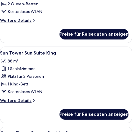
Deluxe
2 Queen-Betten
Double
Kostenloses WLAN
Queen
Weitere
Weitere Details
anzeigen
Details
für
Preise für Reisedaten anzeigen
Forest
Tower
Deluxe
Alle
Ein Hotelzimmer mit einem großen Bet
6
Double
Sun Tower Sun Suite King
Fotos
Queen
88 m²
für
1 Schlafzimmer
Sun
Tower
Platz für 2 Personen
Sun
1 King-Bett
Suite
Kostenloses WLAN
King
Weitere
Weitere Details
anzeigen
Details
für
Preise für Reisedaten anzeigen
Sun
Tower
Sun
Alle
Daunenbettdecken, Minibar, Zimmersaf
6
Suite