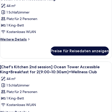
Fotos
Tower
4
44 m²
Accessible
für
Pax
King
1 Schlafzimmer
Ocean
(Usage:
+
Tower
Platz für 2 Personen
CI
Splash
Accessible
Bay
1 King-Bett
14-
Ticket,
King
20
Kostenloses WLAN
4
anzeigen
/
Pax
Weitere
Weitere Details
(Usage:
CO
Details
CI
für
8-
Preise für Reisedaten anzeigen
14-
Ocean
12)
20
Tower
anzeigen
/
Accessible
Alle
Ein modernes Hotelzimmer mit einem gr
CO
5
King
[Chef's Kitchen 2nd session] Ocean Tower Accessible
Fotos
8-
King+Breakfast for 2(9:00~10:30am)+Wellness Club
12)
für
44 m²
[Chef's
1 Schlafzimmer
Kitchen
Platz für 2 Personen
2nd
session]
1 King-Bett
Ocean
Kostenloses WLAN
Tower
Weitere