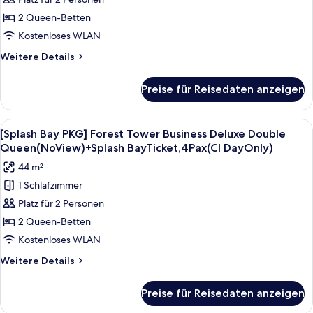
Ocean
Day
Ticket,
Tower
2 Queen-Betten
Only)
4
Lake
Pax
anzeigen
Kostenloses WLAN
Deluxe
(Usage:
Weitere
Weitere Details
CI
Double
Details
Day
Queen
für
Only)
Preise für Reisedaten anzeigen
[Splash
+
Bay
SplashBayTicket,4Pax
PKG]
Alle
Ein Hotelzimmer mit zwei Betten, ein
(Usage:
4
Ocean
[Splash Bay PKG] Forest Tower Business Deluxe Double
Fotos
CI
Tower
Queen(NoView)+Splash BayTicket,4Pax(CI DayOnly)
Lake
für
Day
44 m²
Deluxe
[Splash
Only)
Double
1 Schlafzimmer
Bay
anzeigen
Queen
Platz für 2 Personen
PKG]
+
SplashBayTicket,4Pax
Forest
2 Queen-Betten
(Usage:
Tower
Kostenloses WLAN
CI
Business
Day
Weitere
Weitere Details
Deluxe
Only)
Details
Double
für
Preise für Reisedaten anzeigen
[Splash
Queen(NoView)+Splash
Bay