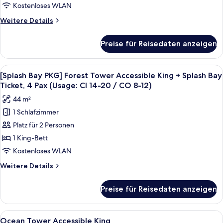
Forest
Kostenloses WLAN
Towr
Weitere
Weitere Details
Accessible
Details
King+Breakfast
für
Preise für Reisedaten anzeigen
[Chef's
for
Kitchen
2(9:00~10:30am)+Wellness
2nd
Alle
Ein modernes Hotelzimmer mit einem g
Club
5
session]
[Splash Bay PKG] Forest Tower Accessible King + Splash Bay
Fotos
Forest
anzeigen
Ticket, 4 Pax (Usage: CI 14-20 / CO 8-12)
Towr
für
44 m²
Accessible
[Splash
King+Breakfast
1 Schlafzimmer
Bay
for
Platz für 2 Personen
PKG]
2(9:00~10:30am)+Wellness
Club
Forest
1 King-Bett
Tower
Kostenloses WLAN
Accessible
Weitere
Weitere Details
King
Details
+
für
Preise für Reisedaten anzeigen
[Splash
Splash
Bay
Bay
PKG]
Alle
Ein modernes Hotelzimmer mit einem gr
Ticket,
5
Forest
Ocean Tower Accessible King