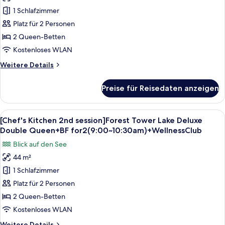
Kitchen
1 Schlafzimmer
2nd
session]Ocean
Platz für 2 Personen
Tower
2 Queen-Betten
Lake
Kostenloses WLAN
Deluxe
Weitere
Weitere Details
Double
Details
Queen+BF
für
Preise für Reisedaten anzeigen
[Chef's
for
Kitchen
2(9:00~10:30am)+WellnessClub
2nd
Alle
Ein Hotelzimmer mit zwei Betten, einem
anzeigen
5
session]Ocean
[Chef's Kitchen 2nd session]Forest Tower Lake Deluxe
Fotos
Tower
Double Queen+BF for2(9:00~10:30am)+WellnessClub
Lake
für
Blick auf den See
Deluxe
[Chef's
Double
44 m²
Kitchen
Queen+BF
1 Schlafzimmer
2nd
for
2(9:00~10:30am)+WellnessClub
session]Forest
Platz für 2 Personen
Tower
2 Queen-Betten
Lake
Kostenloses WLAN
Deluxe
Weitere
Weitere Details