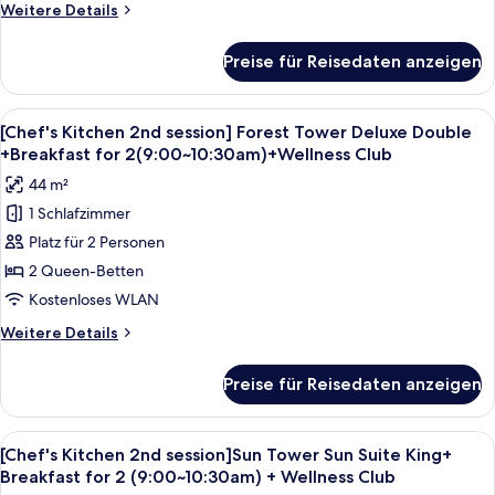
Tower
Weitere
Weitere Details
Deluxe
Details
King
für
Preise für Reisedaten anzeigen
[Chef's
+
Kitchen
Breakfast
2nd
Alle
Ein Hotelzimmer mit zwei Betten, ein
for
6
session]
[Chef's Kitchen 2nd session] Forest Tower Deluxe Double
Fotos
Forest
2(9:00~10:30am)
+Breakfast for 2(9:00~10:30am)+Wellness Club
Tower
für
+Wellness
44 m²
Deluxe
[Chef's
Club
King
1 Schlafzimmer
Kitchen
anzeigen
+
Platz für 2 Personen
2nd
Breakfast
for
session]
2 Queen-Betten
2(9:00~10:30am)
Forest
Kostenloses WLAN
+Wellness
Tower
Club
Weitere
Weitere Details
Deluxe
Details
Double
für
Preise für Reisedaten anzeigen
[Chef's
+Breakfast
Kitchen
for
2nd
Alle
Ein modernes Hotelzimmer mit einem g
2(9:00~10:30am)+Wellness
5
session]
[Chef's Kitchen 2nd session]Sun Tower Sun Suite King+
Fotos
Forest
Club
Breakfast for 2 (9:00~10:30am) + Wellness Club
Tower
für