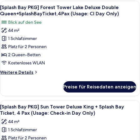
PKG]
Alle
Ein Hotelzimmer mit zwei Betten, einem
Ticket,
5
Forest
[Splash Bay PKG] Forest Tower Lake Deluxe Double
Fotos
4Pax(Usage:
Tower
Queen+SplashBayTicket,4Pax (Usage: CI Day Only)
Lake
für
Check-
Blick auf den See
Deluxe
[Splash
in
King
44 m²
Bay
DayOnly)
+
1 Schlafzimmer
PKG]
Splash
anzeigen
Bay
Forest
Platz für 2 Personen
Ticket,
Tower
2 Queen-Betten
4Pax(Usage:
Lake
Check-
Kostenloses WLAN
Deluxe
in
Weitere
Weitere Details
DayOnly)
Double
Details
Queen+SplashBayTicket,4Pax
für
Preise für Reisedaten anzeigen
[Splash
(Usage:
Bay
CI
PKG]
Alle
Ein modernes Hotelzimmer mit einem g
Day
4
Forest
[Splash Bay PKG] Sun Tower Deluxe King + Splash Bay
Fotos
Only)
Tower
Ticket, 4 Pax (Usage: Check-in Day Only)
Lake
für
anzeigen
44 m²
Deluxe
[Splash
Double
1 Schlafzimmer
Bay
Queen+SplashBayTicket,4Pax
Platz für 2 Personen
PKG]
(Usage: