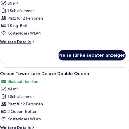
anzeigen
86 m²
Deluxe
[Chef's
Double
1 Schlafzimmer
Kitchen
+Breakfast
Platz für 2 Personen
2nd
for
2(9:00~10:30am)+Wellness
session]Sun
1 King-Bett
Club
Tower
Kostenloses WLAN
Sun
Weitere
Weitere Details
Suite
Details
King+
für
Preise für Reisedaten anzeigen
[Chef's
Breakfast
Kitchen
for
2nd
Alle
Daunenbettdecken, Minibar, Zimmersaf
2
7
session]Sun
Ocean Tower Lake Deluxe Double Queen
Fotos
Tower
(9:00~10:30am)
Blick auf den See
Sun
für
+
Suite
44 m²
Ocean
Wellness
King+
Tower
1 Schlafzimmer
Club
Breakfast
Lake
for
Platz für 2 Personen
anzeigen
2
Deluxe
2 Queen-Betten
(9:00~10:30am)
Double
Kostenloses WLAN
+
Queen
Wellness
Weitere
Weitere Details