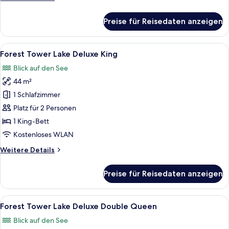
anzeigen
Club
Details
für
Preise für Reisedaten anzeigen
Ocean
Tower
Lake
Alle
Ein Hotelzimmer mit einem großen Bet
5
Deluxe
Forest Tower Lake Deluxe King
Fotos
Double
Blick auf den See
Queen
für
44 m²
Forest
Tower
1 Schlafzimmer
Lake
Platz für 2 Personen
Deluxe
1 King-Bett
King
Kostenloses WLAN
anzeigen
Weitere
Weitere Details
Details
für
Preise für Reisedaten anzeigen
Forest
Tower
Lake
Alle
Ein Hotelzimmer mit zwei Betten, einem
5
Deluxe
Forest Tower Lake Deluxe Double Queen
Fotos
King
Blick auf den See
für