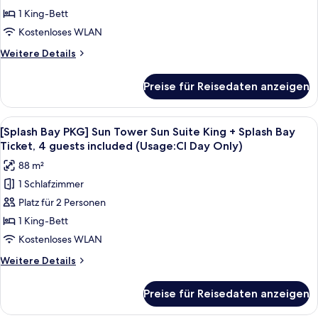
CI
Sun
1 King-Bett
Day
Tower
Kostenloses WLAN
Only)
Deluxe
Weitere
Weitere Details
King
Details
+
für
Preise für Reisedaten anzeigen
[Splash
Splash
Bay
Bay
PKG]
Alle
Ein modernes Hotelzimmer mit einem g
Ticket,
5
Sun
[Splash Bay PKG] Sun Tower Sun Suite King + Splash Bay
Fotos
Tower
4
Ticket, 4 guests included (Usage:CI Day Only)
Deluxe
für
Pax
88 m²
King
[Splash
(Usage:
+
1 Schlafzimmer
Bay
Check-
Splash
Platz für 2 Personen
PKG]
Bay
in
Ticket,
Sun
1 King-Bett
Day
4
Tower
Kostenloses WLAN
Only)
Pax
Sun
(Usage:
anzeigen
Weitere
Weitere Details
Suite
Check-
Details
in
King
für
Preise für Reisedaten anzeigen
Day
[Splash
+
Only)
Bay