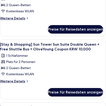
session]OceanTowerOceanSuiteDoubleQueen+Bre
2 Queen-Betten
for
2(9~10:30am)+Wellness
Kostenloses WLAN
Club
Weitere
Weitere Details
anzeigen
Details
für
Preise für Reisedaten anzeigen
[Chef's
Kitchen
2nd
Alle
Ein modernes Hotelzimmer mit großem F
4
session]OceanTowerOceanSuiteDoubleQueen+Breakfast
[Stay & Shopping] Sun Tower Sun Suite Double Queen +
Fotos
for
Free Shuttle Bus + OliveYoung Coupon KRW 10,000
2(9~10:30am)+Wellness
für
1 Schlafzimmer
Club
[Stay
Platz für 2 Personen
&
2 Queen-Betten
Shopping]
Sun
Kostenloses WLAN
Tower
Weitere
Weitere Details
Sun
Details
für
Suite
Preise für Reisedaten anzeigen
[Stay
Double
&
Queen
Shopping]
Alle
Ein Hotelzimmer mit einem großen Bet