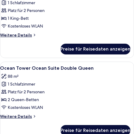
1 Schlafzimmer
Kitchen
Platz für 2 Personen
2nd
session]
1 King-Bett
Sun
Kostenloses WLAN
Tower
Weitere
Weitere Details
Inspire
Details
Suite
für
Preise für Reisedaten anzeigen
[Chef's
+
Kitchen
Breakfast
2nd
Alle
Ein Hotelzimmer mit zwei Betten, ein
for
6
session]
Ocean Tower Ocean Suite Double Queen
Fotos
Sun
2
88 m²
Tower
für
(9:00~10:30am)
Inspire
1 Schlafzimmer
Ocean
+Wellness
Suite
Tower
Platz für 2 Personen
Club
+
Ocean
Breakfast
2 Queen-Betten
anzeigen
for
Suite
Kostenloses WLAN
2
Double
(9:00~10:30am)
Weitere
Weitere Details
Queen
+Wellness
Details
anzeigen
Club
für
Preise für Reisedaten anzeigen
Ocean