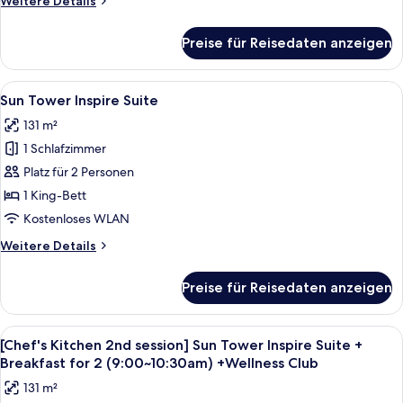
Weitere Details
Accessible
Details
King+Breakfast
für
Preise für Reisedaten anzeigen
[Chef's
for
Kitchen
2(9:00~10:30am)+Wellness
2nd
Alle
Ein modernes Hotelzimmer mit einem g
Club
5
session]
Sun Tower Inspire Suite
Fotos
Ocean
anzeigen
131 m²
Tower
für
Accessible
1 Schlafzimmer
Sun
King+Breakfast
Tower
Platz für 2 Personen
for
Inspire
2(9:00~10:30am)+Wellness
1 King-Bett
Club
Suite
Kostenloses WLAN
anzeigen
Weitere
Weitere Details
Details
für
Preise für Reisedaten anzeigen
Sun
Tower
Inspire
Alle
Ein modernes Hotelzimmer mit einem g
5
Suite
[Chef's Kitchen 2nd session] Sun Tower Inspire Suite +
Fotos
Breakfast for 2 (9:00~10:30am) +Wellness Club
für
131 m²
[Chef's