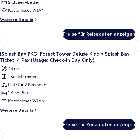
2 Queen-Betten
PKG]
Bay
(2pm~8pm)
Sun
Kostenloses WLAN
Tower
Weitere
Weitere Details
Deluxe
Details
für
Double
Preise für Reisedaten anzeigen
[Splash
Queen
Bay
+
PKG]
Alle
Daunenbettdecken, Minibar, Zimmersaf
6
Splash
Sun
[Splash Bay PKG] Forest Tower Deluxe King + Splash Bay
Fotos
Tower
Bay
Ticket, 4 Pax (Usage: Check-in Day Only)
Deluxe
für
(2pm~8pm)
44 m²
Double
[Splash
anzeigen
Queen
1 Schlafzimmer
Bay
+
Platz für 2 Personen
PKG]
Splash
Bay
Forest
1 King-Bett
(2pm~8pm)
Tower
Kostenloses WLAN
Deluxe
Weitere
Weitere Details
King
Details
+
für
Preise für Reisedaten anzeigen
[Splash
Splash
Bay
Bay
PKG]