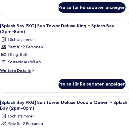
Queen
für
Preise für Reisedaten anzeigen
[Splash
+
Bay
Splash
PKG]
Alle
Ein modernes Hotelzimmer mit einem g
Bay
3
Sun
[Splash Bay PKG] Sun Tower Deluxe King + Splash Bay
Fotos
Tower
Ticket,
(2pm~8pm)
Deluxe
für
4
1 Schlafzimmer
Double
[Splash
Pax
Queen
Platz für 2 Personen
Bay
(Usage:
+
1 King-Bett
PKG]
Splash
Check-
Bay
Sun
Kostenloses WLAN
in
Ticket,
Tower
Day
Weitere
Weitere Details
4
Deluxe
Details
Pax
Only)
für
King
(Usage:
anzeigen
Preise für Reisedaten anzeigen
[Splash
Check-
+
Bay
in
Splash
PKG]
Day
Alle
Ein Hotelzimmer mit zwei Betten, ein
3
Bay
Sun
[Splash Bay PKG] Sun Tower Deluxe Double Queen + Splash
Only)
Fotos
Tower
(2pm~8pm)
Bay (2pm~8pm)
Deluxe
für
anzeigen
1 Schlafzimmer
King
[Splash
+
Platz für 2 Personen
Bay
Splash