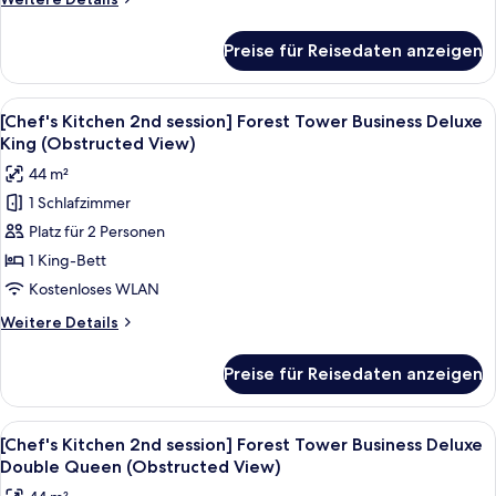
Double
Details
Queen+BF
für
Preise für Reisedaten anzeigen
[Chef's
for2(9:00~10:30am)+WellnessClub
Kitchen
anzeigen
2nd
Alle
Daunenbettdecken, Minibar, Zimmersaf
5
session]Forest
[Chef's Kitchen 2nd session] Forest Tower Business Deluxe
Fotos
Tower
King (Obstructed View)
Lake
für
44 m²
Deluxe
[Chef's
Double
1 Schlafzimmer
Kitchen
Queen+BF
Platz für 2 Personen
2nd
for2(9:00~10:30am)+WellnessClub
session]
1 King-Bett
Forest
Kostenloses WLAN
Tower
Weitere
Weitere Details
Business
Details
Deluxe
für
Preise für Reisedaten anzeigen
[Chef's
King
Kitchen
(Obstructed
2nd
Alle
Ein Hotelzimmer mit zwei Betten, ein
View)
6
session]
[Chef's Kitchen 2nd session] Forest Tower Business Deluxe
Fotos
Forest
anzeigen
Double Queen (Obstructed View)
Tower
für