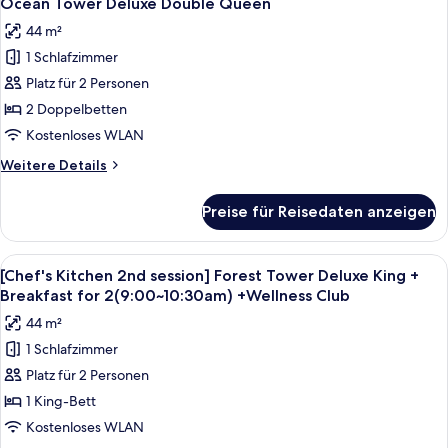
Ocean Tower Deluxe Double Queen
Fotos
King
44 m²
für
1 Schlafzimmer
Ocean
Tower
Platz für 2 Personen
Deluxe
2 Doppelbetten
Double
Kostenloses WLAN
Queen
Weitere
Weitere Details
anzeigen
Details
für
Preise für Reisedaten anzeigen
Ocean
Tower
Deluxe
Alle
Daunenbettdecken, Minibar, Zimmersaf
6
Double
[Chef's Kitchen 2nd session] Forest Tower Deluxe King +
Fotos
Queen
Breakfast for 2(9:00~10:30am) +Wellness Club
für
44 m²
[Chef's
1 Schlafzimmer
Kitchen
Platz für 2 Personen
2nd
session]
1 King-Bett
Forest
Kostenloses WLAN