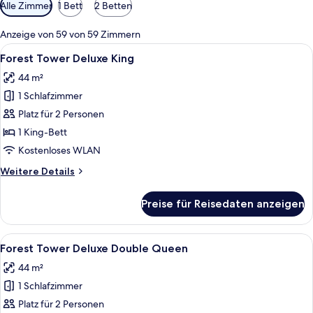
Verfügbare
Alle Zimmer
1 Bett
2 Betten
Filter
für
Anzeige von 59 von 59 Zimmern
Zimmer
Alle
Daunenbettdecken, Minibar, Zimmersaf
5
Forest Tower Deluxe King
Fotos
44 m²
für
1 Schlafzimmer
Forest
Tower
Platz für 2 Personen
Deluxe
1 King-Bett
King
Kostenloses WLAN
anzeigen
Weitere
Weitere Details
Details
für
Preise für Reisedaten anzeigen
Forest
Tower
Deluxe
Alle
Ein Hotelzimmer mit zwei Betten, ein
6
King
Forest Tower Deluxe Double Queen
Fotos
44 m²
für
1 Schlafzimmer
Forest
Tower
Platz für 2 Personen