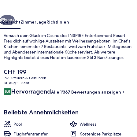
rück
Weiter
208+
Übersicht
Zimmer
Lage
Richtlinien
Versuch dein Glück im Casino des INSPIRE Entertainment Resort.
Freu dich auf wohlige Auszeiten mit Wellnessangeboten. Im Chef's
Kitchen, einem der 7 Restaurants, wird zum Frühstück, Mittagessen
und Abendessen internationale Küche serviert. Als weitere
Highlights bietet dieses Hotel im luxuriösen Stil 3 Bars/Lounges,
einen Wasserpark (gebührenpflichtig) und einen Innenpool. Andere
Reisende lieben das hilfsbereite Personal.
Der
CHF 199
aktuelle
inkl. Steuern & Gebühren
Preis
31. Aug.–1. Sept.
Wasserpark
beträgt
Bewertungen
Hervorragend
8,8
Alle 1'367 Bewertungen anzeigen
CHF 199.
8,8 von 10.
Beliebte Annehmlichkeiten
Pool
Wellness
Flughafentransfer
Kostenlose Parkplätze