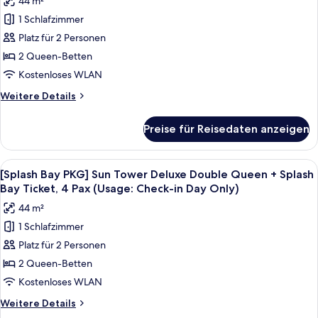
44 m²
Business
[Chef's
Deluxe
1 Schlafzimmer
Kitchen
King
Platz für 2 Personen
2nd
(Obstructed
View)
session]
2 Queen-Betten
Forest
Kostenloses WLAN
Tower
Weitere
Weitere Details
Business
Details
Deluxe
für
Preise für Reisedaten anzeigen
[Chef's
Double
Kitchen
Queen
2nd
Alle
Ein Hotelzimmer mit zwei Betten, ein
(Obstructed
5
session]
[Splash Bay PKG] Sun Tower Deluxe Double Queen + Splash
Fotos
Forest
View)
Bay Ticket, 4 Pax (Usage: Check-in Day Only)
Tower
für
anzeigen
44 m²
Business
[Splash
Deluxe
1 Schlafzimmer
Bay
Double
Platz für 2 Personen
PKG]
Queen
(Obstructed
Sun
2 Queen-Betten
View)
Tower
Kostenloses WLAN
Deluxe
Weitere
Weitere Details
Double
Details