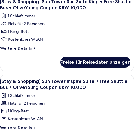
5
+
Sun
[Stay & Shopping] Sun Tower Sun Suite King + Free Shuttle
Fotos
Tower
Free
Bus + OliveYoung Coupon KRW 10,000
Sun
für
Shuttle
1 Schlafzimmer
Suite
[Stay
Bus
Double
Platz für 2 Personen
&
Queen
+
1 King-Bett
Shopping]
+
OliveYoung
Free
Sun
Kostenloses WLAN
Coupon
Shuttle
Tower
Weitere
Weitere Details
KRW
Bus
Sun
Details
+
10,000
für
Suite
OliveYoung
Preise für Reisedaten anzeigen
anzeigen
[Stay
Coupon
King
&
KRW
+
Shopping]
10,000
Alle
Ein modernes Hotelzimmer mit einem g
4
Free
Sun
[Stay & Shopping] Sun Tower Inspire Suite + Free Shuttle
Fotos
Tower
Shuttle
Bus + OliveYoung Coupon KRW 10,000
Sun
für
Bus
1 Schlafzimmer
Suite
[Stay
+
King
Platz für 2 Personen
&
+
OliveYoung
1 King-Bett
Shopping]
Free
Coupon
Shuttle
Sun
Kostenloses WLAN
KRW
Bus
Tower
Weitere
Weitere Details
10,000
+
Inspire
Details
OliveYoung