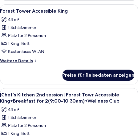
BayTicket,4Pax(CI
PKG]
Alle
Ein modernes Hotelzimmer mit einem g
DayOnly)
5
Forest
Forest Tower Accessible King
Fotos
Tower
anzeigen
44 m²
Business
für
Deluxe
1 Schlafzimmer
Forest
Double
Tower
Platz für 2 Personen
Queen(NoView)+Splash
Accessible
BayTicket,4Pax(CI
1 King-Bett
DayOnly)
King
Kostenloses WLAN
anzeigen
Weitere
Weitere Details
Details
für
Preise für Reisedaten anzeigen
Forest
Tower
Accessible
Alle
Ein modernes Hotelzimmer mit einem g
5
King
[Chef's Kitchen 2nd session] Forest Towr Accessible
Fotos
King+Breakfast for 2(9:00~10:30am)+Wellness Club
für
44 m²
[Chef's
1 Schlafzimmer
Kitchen
Platz für 2 Personen
2nd
session]
1 King-Bett