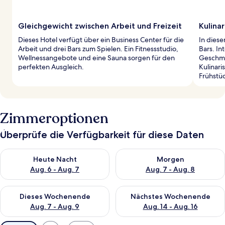
Gleichgewicht zwischen Arbeit und Freizeit
Kulina
Dieses Hotel verfügt über ein Business Center für die
In diese
Arbeit und drei Bars zum Spielen. Ein Fitnessstudio,
Bars. In
Wellnessangebote und eine Sauna sorgen für den
Geschma
perfekten Ausgleich.
Kulinar
Frühstü
Zimmeroptionen
Überprüfe die Verfügbarkeit für diese Daten
Überprüfe die Verfügbarkeit für heute Nacht, Aug. 6 - Aug. 7.
Überprüfe die Verfügbarkeit f
Heute Nacht
Morgen
Aug. 6 - Aug. 7
Aug. 7 - Aug. 8
Überprüfe die Verfügbarkeit für dieses Wochenende, Aug. 7 - 
Überprüfe die Verfügbarkeit f
Dieses Wochenende
Nächstes Wochenende
Aug. 7 - Aug. 9
Aug. 14 - Aug. 16