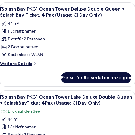
Splash
PKG]
Alle
Daunenbettdecken, Minibar, Zimmersaf
Bay
6
Sun
[Splash Bay PKG] Ocean Tower Deluxe Double Queen +
Fotos
Tower
Ticket,
Splash Bay Ticket, 4 Pax (Usage: CI Day Only)
Sun
für
4
44 m²
Suite
[Splash
guests
King
1 Schlafzimmer
Bay
included
+
Platz für 2 Personen
PKG]
Splash
(Usage:CI
Bay
Ocean
2 Doppelbetten
Day
Ticket,
Tower
Kostenloses WLAN
Only)
4
Deluxe
guests
anzeigen
Weitere
Weitere Details
Double
included
Details
(Usage:CI
Queen
für
Preise für Reisedaten anzeigen
Day
[Splash
+
Only)
Bay
Splash
PKG]
Alle
Daunenbettdecken, Minibar, Zimmersaf
Bay
6
Ocean
[Splash Bay PKG] Ocean Tower Lake Deluxe Double Queen
Fotos
Tower
Ticket,
+ SplashBayTicket,4Pax (Usage: CI Day Only)
Deluxe
für
4
Blick auf den See
Double
[Splash
Pax
Queen
44 m²
Bay
(Usage:
+
1 Schlafzimmer
PKG]
Splash
CI
Bay
Platz für 2 Personen