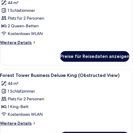
44 m²
Forest
Tower
1 Schlafzimmer
Lake
Platz für 2 Personen
Deluxe
2 Queen-Betten
Double
Kostenloses WLAN
Queen
Weitere
Weitere Details
anzeigen
Details
für
Preise für Reisedaten anzeigen
Forest
Tower
Lake
Alle
Daunenbettdecken, Minibar, Zimmersaf
6
Deluxe
Forest Tower Business Deluxe King (Obstructed View)
Fotos
Double
44 m²
Queen
für
1 Schlafzimmer
Forest
Tower
Platz für 2 Personen
Business
1 King-Bett
Deluxe
Kostenloses WLAN
King
Weitere
Weitere Details
(Obstructed
Details