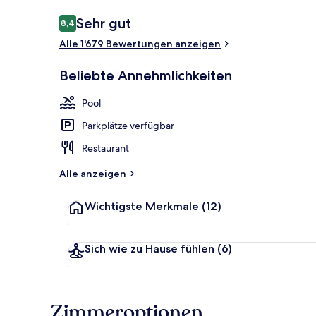
Bewertungen
Sehr gut
8,4
8,4 von 10.
Alle 1'679 Bewertungen anzeigen
Innenpool, g
Beliebte Annehmlichkeiten
Pool
Parkplätze verfügbar
Restaurant
Alle anzeigen
Wichtigste Merkmale
(12)
Sich wie zu Hause fühlen
(6)
Zimmeroptionen