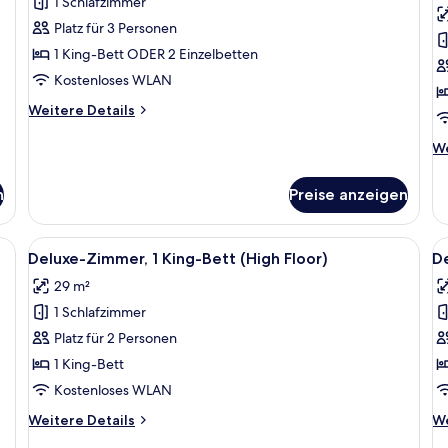
1 Schlafzimmer
Familien-
D
Dreibettzimmer
Z
Platz für 3 Personen
anzeigen
a
1 King-Bett ODER 2 Einzelbetten
Kostenloses WLAN
Weitere
Weitere Details
Details
für
We
We
Familien-
De
Dreibettzimmer
fü
n
Preise anzeigen
De
Z
r Arbeitsplatz, Verdunkelungsvorhänge
Alle
Schreibtisch, laptopgeeigneter Arbei
Al
14
Deluxe-Zimmer, 1 King-Bett (High Floor)
D
Fotos
F
29 m²
für
f
1 Schlafzimmer
Deluxe-
D
Zimmer,
Z
Platz für 2 Personen
1 King-
(
1 King-Bett
Bett
F
Kostenloses WLAN
(High
a
Weitere
We
Weitere Details
We
Floor)
Details
De