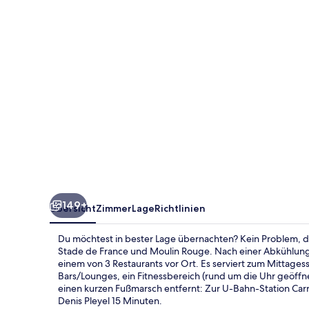
149+
Übersicht
Zimmer
Lage
Richtlinien
Du möchtest in bester Lage übernachten? Kein Problem, d
Stade de France und Moulin Rouge. Nach einer Abkühlung 
einem von 3 Restaurants vor Ort. Es serviert zum Mittage
Bars/Lounges, ein Fitnessbereich (rund um die Uhr geöffne
einen kurzen Fußmarsch entfernt: Zur U-Bahn-Station Carre
Denis Pleyel 15 Minuten.