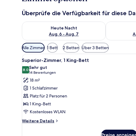
Überprüfe die Verfügbarkeit für diese D
Überprüfe die Verfügbarkeit für heute Nacht, Aug. 6
Überprüfe die
Heute Nacht
Aug. 6 - Aug. 7
A
Verfügbare
Alle Zimmer
1 Bett
2 Betten
Über 3 Betten
Filter
Alle
Ein modernes Hotelzimmer mit 
für
9
Superior-Zimmer, 1 King-Bett
Fotos
Zimmer
Sehr gut
für
8.0
8.0 von 10
(14
14 Bewertungen
Superior-
Bewertungen)
18 m²
Zimmer,
1 Schlafzimmer
1 King-
Platz für 2 Personen
Bett
1 King-Bett
anzeigen
Kostenloses WLAN
Weitere
Weitere Details
Details
für
Preise anzeige