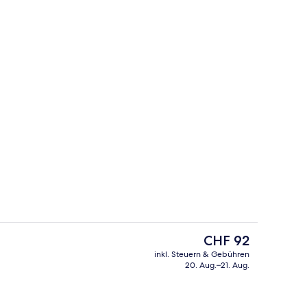
2 Bars/Lounges, Bar auf der Dachterr
nterkunft
Der
CHF 92
aktuelle
inkl. Steuern & Gebühren
Preis
20. Aug.–21. Aug.
Aussenbereich
beträgt
CHF 92.