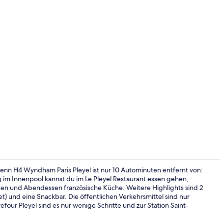
Video der U
enn H4 Wyndham Paris Pleyel ist nur 10 Autominuten entfernt von:
im Innenpool kannst du im Le Pleyel Restaurant essen gehen,
ssen und Abendessen französische Küche. Weitere Highlights sind 2
Lobby
t) und eine Snackbar. Die öffentlichen Verkehrsmittel sind nur
four Pleyel sind es nur wenige Schritte und zur Station Saint-