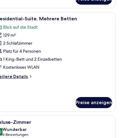
mfort-
immer
tsplatz, Verdunkelungsvorhänge
le
Schreibtisch, laptopgeeigneter Arbeitsplatz
11
esidential-Suite, Mehrere Betten
otos
Blick auf die Stadt
ür
129 m²
residential-
ite,
2 Schlafzimmer
ehrere
Platz für 4 Personen
etten
1 King-Bett und 2 Einzelbetten
nzeigen
Kostenloses WLAN
itere
itere Details
tails
r
esidential-
ite,
Preise anzeigen
ehrere
tten
tsplatz, Verdunkelungsvorhänge
le
Schreibtisch, laptopgeeigneter Arbeitsplatz
9
eluxe-Zimmer
otos
Wunderbar
ür
0
9.0 von 10
(6
6 Bewertungen