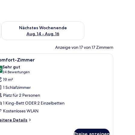
es Wochenende, Aug. 7 - Aug. 9.
Überprüfe die Verfügbarkeit für nächstes Wochenende, Aug. 1
Nächstes Wochenende
Aug. 14 - Aug. 16
Anzeige von 17 von 17 Zimmern
sch, einem Spiegel mit Beleuchtung und einem Kleiderständer.
oßen Bett, Blick auf die Stadt und einem einzigartigen Kopfteil mit integr
le
Ein modernes Hotelzimmer mit einem großen B
7
omfort-Zimmer
otos
Sehr gut
ür
0
8.0 von 10
(24
24 Bewertungen
omfort-
Bewertungen)
19 m²
immer
1 Schlafzimmer
nzeigen
Platz für 2 Personen
1 King-Bett ODER 2 Einzelbetten
Kostenloses WLAN
itere
itere Details
tails
r
Preise anzeigen