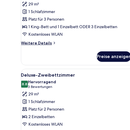
Familien-
Bewertungen)
29 m²
Dreibettzimmer
1 Schlafzimmer
anzeigen
Platz für 3 Personen
1 King-Bett und 1 Einzelbett ODER 3 Einzelbetten
Kostenloses WLAN
Weitere
Weitere Details
Details
für
Preise anzeige
Familien-
Dreibettzimmer
Alle
Schreibtisch, laptopgeeignete
10
Deluxe-Zweibettzimmer
Fotos
Hervorragend
für
8.8
8.8 von 10
(3
3 Bewertungen
Deluxe-
Bewertungen)
29 m²
Zweibettzimmer
1 Schlafzimmer
anzeigen
Platz für 2 Personen
2 Einzelbetten
Kostenloses WLAN