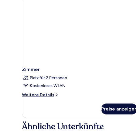
(Eiffel
Tower
View)
Zimmer
Platz für 2 Personen
Kostenloses WLAN
Weitere
Weitere Details
Details
für
Preise anzeige
Zimmer
Ähnliche Unterkünfte