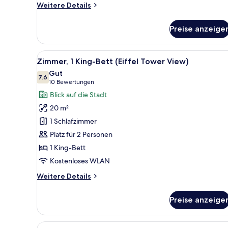
Weitere
Weitere Details
Details
für
Preise anzeige
Deluxe-
Zweibettzimmer
Alle
Ein modernes Hotelzimmer mit 
8
Zimmer, 1 King-Bett (Eiffel Tower View)
Fotos
Gut
für
7.6
7.6 von 10
(10
10 Bewertungen
Zimmer,
Bewertungen)
Blick auf die Stadt
1 King-
20 m²
Bett
1 Schlafzimmer
(Eiffel
Platz für 2 Personen
Tower
1 King-Bett
View)
anzeigen
Kostenloses WLAN
Weitere
Weitere Details
Details
für
Preise anzeige
Zimmer,
1 King-
Bett