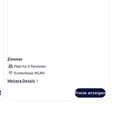
Zimmer
Platz für 2 Personen
Kostenloses WLAN
Weitere
Weitere Details
Details
für
n
Preise anzeigen
Zimmer