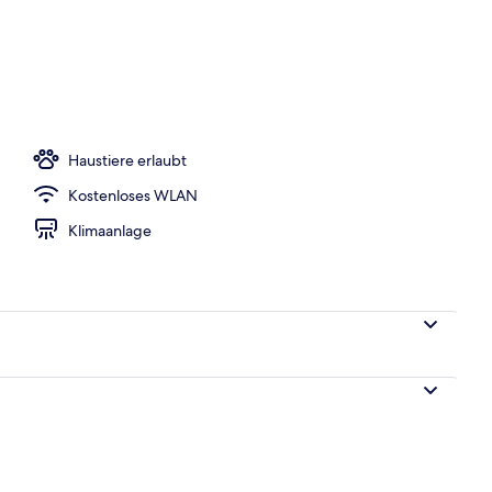
eöffnet von 06:00 Uhr bis 23:00 Uhr, Liegestühle
Haustiere erlaubt
Kostenloses WLAN
Klimaanlage