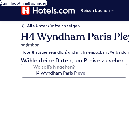
Zum Hauptinhalt springen
Reisen buchen
Alle Unterkünfte anzeigen
H4 Wyndham Paris Ple
4.0-
Sterne-
Hotel (haustierfreundlich) und mit Innenpool, mit Verbind
Unterkunft
Wähle deine Daten, um Preise zu sehen
Wo soll’s hingehen?
Fotogalerie
von
H4
Wyndham
Paris
Pleyel