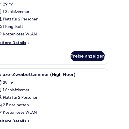
eluxe-
Bewertungen)
29 m²
immer
1 Schlafzimmer
nzeigen
Platz für 2 Personen
1 King-Bett
Kostenloses WLAN
itere
itere Details
tails
r
Preise anzeigen
luxe-
immer
tsplatz, Verdunkelungsvorhänge
le
Schreibtisch, laptopgeeigneter Arbeitsplatz
12
eluxe-Zweibettzimmer (High Floor)
otos
29 m²
ür
1 Schlafzimmer
eluxe-
weibettzimmer
Platz für 2 Personen
High
2 Einzelbetten
loor)
Kostenloses WLAN
nzeigen
itere
itere Details
tails