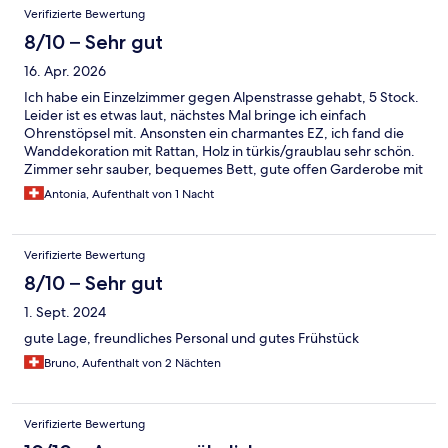
Verifizierte Bewertung
8/10 – Sehr gut
16. Apr. 2026
Ich habe ein Einzelzimmer gegen Alpenstrasse gehabt, 5 Stock.
Leider ist es etwas laut, nächstes Mal bringe ich einfach
Ohrenstöpsel mit. Ansonsten ein charmantes EZ, ich fand die
Wanddekoration mit Rattan, Holz in türkis/graublau sehr schön.
Zimmer sehr sauber, bequemes Bett, gute offen Garderobe mit
vielen Ablageflächen (prima Idee!). Die Duschtür etwas
Antonia, Aufenthalt von 1 Nacht
unpraktisch (Tür öffnet sich auswärts--> viel Wasser gerät auf
den Boden). Söder-Produkte für Körper & Haare sehr
hochwertig.
Verifizierte Bewertung
8/10 – Sehr gut
1. Sept. 2024
gute Lage, freundliches Personal und gutes Frühstück
Bruno, Aufenthalt von 2 Nächten
Verifizierte Bewertung