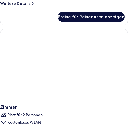
Weitere
Weitere Details
Details
für
Preise für Reisedaten anzeigen
Zimmer
Zimmer
Platz für 2 Personen
Kostenloses WLAN