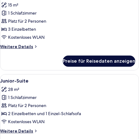
Fotos
15 m²
für
1 Schlafzimmer
Dreibettzimmer
anzeigen
Platz für 2 Personen
3 Einzelbetten
Kostenloses WLAN
Weitere
Weitere Details
Details
für
Preise für Reisedaten anzeigen
Dreibettzimmer
Alle
Ein Hotelzimmer mit einem Bett, zwei 
4
Junior-Suite
Fotos
28 m²
für
1 Schlafzimmer
Junior-
Suite
Platz für 2 Personen
anzeigen
2 Einzelbetten und 1 Einzel-Schlafsofa
Kostenloses WLAN
Weitere
Weitere Details
Details