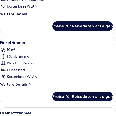
Kostenloses WLAN
Weitere
Weitere Details
Details
für
Preise für Reisedaten anzeigen
Doppelzimmer
Alle
Ein Hotelzimmer mit einem Bett, eine
7
Einzelzimmer
Fotos
10 m²
für
1 Schlafzimmer
Einzelzimmer
anzeigen
Platz für 1 Person
1 Einzelbett
Kostenloses WLAN
Weitere
Weitere Details
Details
für
Preise für Reisedaten anzeigen
Einzelzimmer
Alle
Ein Hotelzimmer mit Bett, Schreibtisc
7
Dreibettzimmer