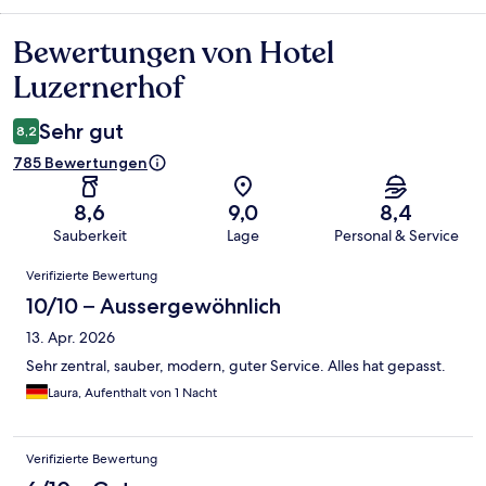
Bewertungen von Hotel
Bewertungen
Luzernerhof
Sehr gut
8,2
785 Bewertungen
8,6
9,0
8,4
Sauberkeit
Lage
Personal & Service
Bewertungen
Verifizierte Bewertung
10/10 – Aussergewöhnlich
13. Apr. 2026
Sehr zentral, sauber, modern, guter Service. Alles hat gepasst.
Laura, Aufenthalt von 1 Nacht
Verifizierte Bewertung