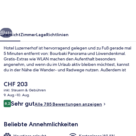
rück
Weiter
45+
Übersicht
Zimmer
Lage
Richtlinien
Hotel Luzernerhof ist hervorragend gelegen und zu Fuß gerade mal
5 Minuten entfernt von: Bourbaki Panorama und Löwendenkmal.
Gratis-Extras wie WLAN machen den Aufenthalt besonders
angenehm, und wenn du im Urlaub aktiv bleiben möchtest, kannst
du in der Nähe die Wander- und Radwege nutzen. Außerdem ist
Folgendes zu Fuß höchstens 10 Minuten entfernt: Rathaus von
Luzern und Kapellbrücke. Das hilfsbereite Personal und die Lage
Der
CHF 203
erhalten tolle Bewertungen von anderen Reisenden.
aktuelle
inkl. Steuern & Gebühren
Preis
9. Aug.–10. Aug.
Classic-Penthouse | Balkon
beträgt
Bewertungen
Sehr gut
8,2
Alle 785 Bewertungen anzeigen
CHF 203.
8,2 von 10.
Beliebte Annehmlichkeiten