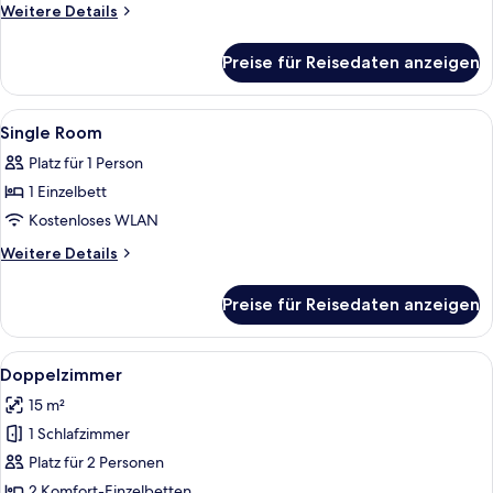
Weitere
Weitere Details
Details
für
Preise für Reisedaten anzeigen
Zimmer
Alle
Zimmersafe, kostenloses WLAN, Bett
8
Single Room
Fotos
Platz für 1 Person
für
1 Einzelbett
Single
Room
Kostenloses WLAN
anzeigen
Weitere
Weitere Details
Details
für
Preise für Reisedaten anzeigen
Single
Room
Alle
Ein Hotelzimmer mit Bett, Schreibtisch
7
Doppelzimmer
Fotos
15 m²
für
1 Schlafzimmer
Doppelzimmer
anzeigen
Platz für 2 Personen
2 Komfort-Einzelbetten