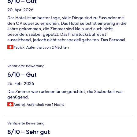
6/10 – Gut
20. Apr. 2026
Das Hotel ist an bester Lage, viele Dinge sind zu Fuss oder mit
den ÖV super zu erreichen. Das Hotel selbst ist einwenig in die
Jahre gekommen, die Zimmer sind klein und auch nicht
besonders sauber geputzt. Das Frühstücksbuffet ist
ausreichend, jedoch nicht sehr speziell gehalten. Das Personal
hingegen ist wirklich sehr freundlich und hilfsbereit eine klare
Patrick, Aufenthalt von 2 Nächten
10/10. Alles in allem für einen kurzen Aufenthalt mit wenig
Ansprüchen sicherlich ok.
Verifizierte Bewertung
6/10 – Gut
26. Feb. 2026
Das Zimmer war rudimentär eingerichtet; die Sauberkeit war
genügend.
Andrej, Aufenthalt von 1 Nacht
Verifizierte Bewertung
8/10 – Sehr gut