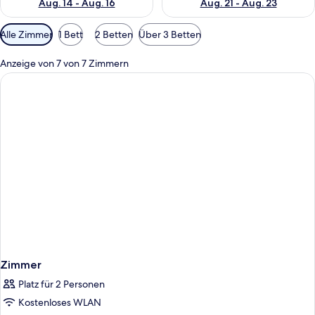
Aug. 14 - Aug. 16
Aug. 21 - Aug. 23
Verfügbare
Alle Zimmer
1 Bett
2 Betten
Über 3 Betten
Filter
für
Anzeige von 7 von 7 Zimmern
Zimmer
Zimmer
Platz für 2 Personen
Kostenloses WLAN