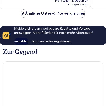
1’151
gut,
inkl. Steuern & Gebühren
beträgt
9. Aug.–10. Aug.
Bewertungen
1’005
CHF 155
Bewert
Ähnliche Unterkünfte vergleichen
Melde dich an, um verfügbare Rabatte und Vorteile
anzuzeigen. Mehr Prämien für noch mehr Abenteuer!
Anmelden
Jetzt kostenlos registrieren
Zur Gegend