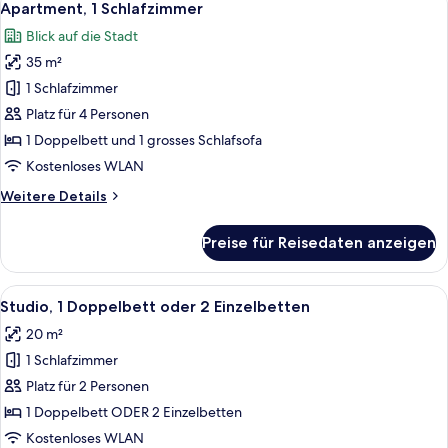
9
Apartment, 1 Schlafzimmer
Fotos
Blick auf die Stadt
für
35 m²
Apartment,
1
1 Schlafzimmer
Schlafzimmer
Platz für 4 Personen
anzeigen
1 Doppelbett und 1 grosses Schlafsofa
Kostenloses WLAN
Weitere
Weitere Details
Details
für
Preise für Reisedaten anzeigen
Apartment,
1
Schlafzimmer
Alle
Ein Bett mit weißer und roter Bettwäsc
7
Studio, 1 Doppelbett oder 2 Einzelbetten
Fotos
20 m²
für
1 Schlafzimmer
Studio,
1
Platz für 2 Personen
Doppelbett
1 Doppelbett ODER 2 Einzelbetten
oder
Kostenloses WLAN