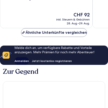
10,
10,
Hervorragend,
Wunder
1’008
561
Der
CHF 92
Bewertungen
Bewert
Preis
inkl. Steuern & Gebühren
beträgt
28. Aug.–29. Aug.
CHF 92
Ähnliche Unterkünfte vergleichen
Melde dich an, um verfügbare Rabatte und Vorteile
anzuzeigen. Mehr Prämien für noch mehr Abenteuer!
Anmelden
Jetzt kostenlos registrieren
Zur Gegend