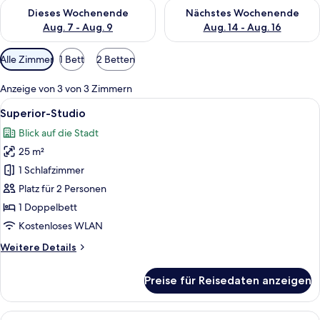
Überprüfe die Verfügbarkeit für dieses Wochenende, Aug. 7 - 
Überprüfe die Verfügbarkeit f
Dieses Wochenende
Nächstes Wochenende
Aug. 7 - Aug. 9
Aug. 14 - Aug. 16
Verfügbare
Alle Zimmer
1 Bett
2 Betten
Filter
für
Anzeige von 3 von 3 Zimmern
Zimmer
Alle
Ein Hotelzimmer mit Bett, Frühstückst
7
Superior-Studio
Fotos
Blick auf die Stadt
für
25 m²
Superior-
Studio
1 Schlafzimmer
anzeigen
Platz für 2 Personen
1 Doppelbett
Kostenloses WLAN
Weitere
Weitere Details
Details
für
Preise für Reisedaten anzeigen
Superior-
Studio
Alle
Ein Bett mit weißer und roter Bettwäsc