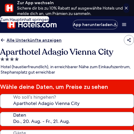
Zur App wechseln
Sichere dir bis zu 10% Rabatt auf ausgewählte Hotels und
melde dich an, um Prämien zu sammeln.
Zum Hauptinhalt springen
App herunterladen
Alle Unterkünfte anzeigen
Aparthotel Adagio Vienna City
4.0-
Sterne-
Hotel (haustierfreundlich), in erreichbarer Nähe zum Einkaufszentrum,
Unterkunft
Stephansplatz gut erreichbar
Wähle deine Daten, um Preise zu sehen
Wo soll’s hingehen?
Daten
Gäste