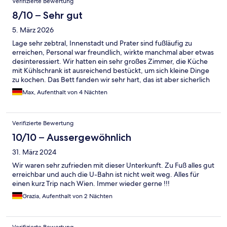
Verifizierte Bewertung
8/10 – Sehr gut
5. März 2026
Lage sehr zebtral, Innenstadt und Prater sind fußläufig zu
erreichen, Personal war freundlich, wirkte manchmal aber etwas
desinteressiert. Wir hatten ein sehr großes Zimmer, die Küche
mit Kühlschrank ist ausreichend bestückt, um sich kleine Dinge
zu kochen. Das Bett fanden wir sehr hart, das ist aber sicherlich
Geschmackssache. Etwas irritierend war, dass es im Bad
Max, Aufenthalt von 4 Nächten
keinerlei Duschvorhang für die Badewanne gab und man
aufpassen muss, nicht das Bad zu fluten
Verifizierte Bewertung
10/10 – Aussergewöhnlich
31. März 2024
Wir waren sehr zufrieden mit dieser Unterkunft. Zu Fuß alles gut
erreichbar und auch die U-Bahn ist nicht weit weg. Alles für
einen kurz Trip nach Wien. Immer wieder gerne !!!
Grazia, Aufenthalt von 2 Nächten