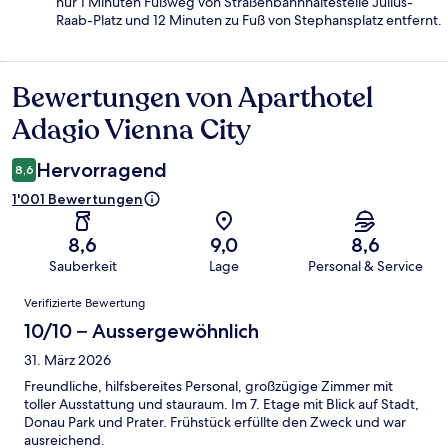
nur 1 Minuten Fußweg von Straßenbahnhaltestelle Julius-
Raab-Platz und 12 Minuten zu Fuß von Stephansplatz entfernt.
Bewertungen von Aparthotel
Bewertungen
Adagio Vienna City
Hervorragend
8,6
1'001 Bewertungen
8,6
9,0
8,6
Sauberkeit
Lage
Personal & Service
Bewertungen
Verifizierte Bewertung
10/10 – Aussergewöhnlich
31. März 2026
Freundliche, hilfsbereites Personal, großzügige Zimmer mit
toller Ausstattung und stauraum. Im 7. Etage mit Blick auf Stadt,
Donau Park und Prater. Frühstück erfüllte den Zweck und war
ausreichend.