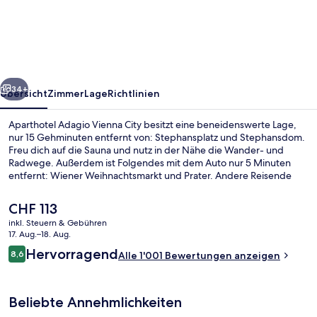
Vienna
City
rück
Weiter
34+
Übersicht
Zimmer
Lage
Richtlinien
Aparthotel Adagio Vienna City besitzt eine beneidenswerte Lage,
nur 15 Gehminuten entfernt von: Stephansplatz und Stephansdom.
Freu dich auf die Sauna und nutz in der Nähe die Wander- und
Radwege. Außerdem ist Folgendes mit dem Auto nur 5 Minuten
entfernt: Wiener Weihnachtsmarkt und Prater. Andere Reisende
lieben das hilfsbereite Personal. Die Unterkunft ist nur einen kurzen
Fußmarsch von den öffentlichen Verkehrsmitteln entfernt: Bis zur U-
Der
CHF 113
Bahn sind es wenige Schritte (Straßenbahnhaltestelle Julius-Raab-
aktuelle
inkl. Steuern & Gebühren
Platz) bzw. 3 Minuten (Straßenbahnhaltestelle Hintere
Preis
17. Aug.–18. Aug.
Zollamtsstraße).
Tägliches kontinentales Frühstück g
beträgt
Bewertungen
Hervorragend
8,6
Alle 1'001 Bewertungen anzeigen
CHF 113.
8,6 von 10.
Beliebte Annehmlichkeiten