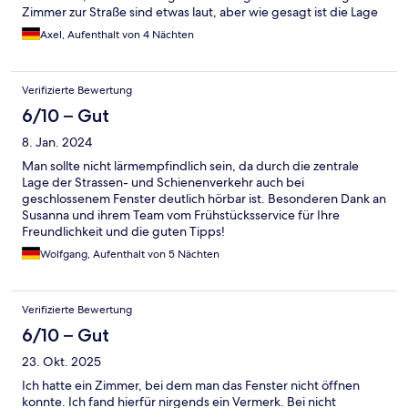
Zimmer zur Straße sind etwas laut, aber wie gesagt ist die Lage
des Hotels generell TOP! Wir haben uns sehr wohl gefühlt!
Axel, Aufenthalt von 4 Nächten
Verifizierte Bewertung
6/10 – Gut
8. Jan. 2024
Man sollte nicht lärmempfindlich sein, da durch die zentrale
Lage der Strassen- und Schienenverkehr auch bei
geschlossenem Fenster deutlich hörbar ist. Besonderen Dank an
Susanna und ihrem Team vom Frühstücksservice für Ihre
Freundlichkeit und die guten Tipps!
Wolfgang, Aufenthalt von 5 Nächten
Verifizierte Bewertung
6/10 – Gut
23. Okt. 2025
Ich hatte ein Zimmer, bei dem man das Fenster nicht öffnen
konnte. Ich fand hierfür nirgends ein Vermerk. Bei nicht