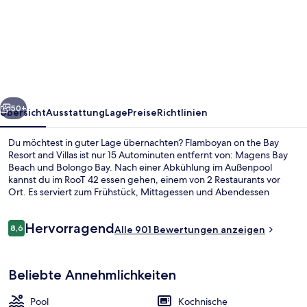
on
the
Bay
Resort
and
rück
Weiter
Villas
50+
Übersicht
Ausstattung
Lage
Preise
Richtlinien
Du möchtest in guter Lage übernachten? Flamboyan on the Bay
Resort and Villas ist nur 15 Autominuten entfernt von: Magens Bay
Beach und Bolongo Bay. Nach einer Abkühlung im Außenpool
kannst du im RooT 42 essen gehen, einem von 2 Restaurants vor
Ort. Es serviert zum Frühstück, Mittagessen und Abendessen
amerikanische Küche. Zur Ausstattung gehören eine Poolbar und
eine Terrasse; darüber hinaus bieten die Apartments praktische
Bewertungen
Hervorragend
Annehmlichkeiten wie Kühlschränke und Mikrowellen. Anderen
8,6
Alle 901 Bewertungen anzeigen
8,6 von 10.
Reisenden gefallen der Pool und das hilfsbereite Personal sehr gut.
Aussenbereich
Beliebte Annehmlichkeiten
Pool
Kochnische