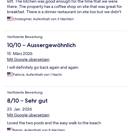
loft. The kitchen was good enough for the time that we were
there. The property has a coffee shop on site that was great for
breakfast. There is a dinner restaurant on site too but we didn't
eat there. It is a beautiful property. Would definitely stay there
Christopher, Aufenthalt von 3 Nächten
again. The cat sanctuary onsite was a bonus as we love cats.
Verifizierte Bewertung
10/10 – Aussergewöhnlich
15. März 2026
Mit Google übersetzen
I will definitely go back again and again.
Patricia, Aufenthalt von 1 Nacht
Verifizierte Bewertung
8/10 – Sehr gut
23. Jan. 2026
Mit Google übersetzen
Loved the two pools and the easy walk to the beach
Randy, Aufenthalt von 8 Nächten