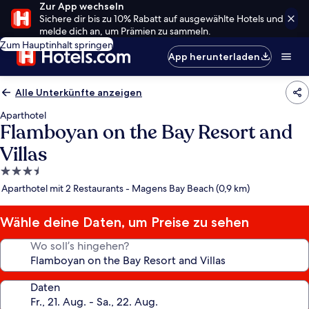
Zur App wechseln
Sichere dir bis zu 10% Rabatt auf ausgewählte Hotels und
melde dich an, um Prämien zu sammeln.
Zum Hauptinhalt springen
App herunterladen
Alle Unterkünfte anzeigen
Aparthotel
Flamboyan on the Bay Resort and
Villas
3.5-
Sterne-
Aparthotel mit 2 Restaurants - Magens Bay Beach (0,9 km)
Unterkunft
Wähle deine Daten, um Preise zu sehen
Wo soll’s hingehen?
Daten