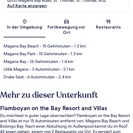
6200 Magens Bay Road, St. Thomas, St. Thomas, 802
Auf Karte anzeigen
Karte
In der Umgebung
Fortbewegung vor
Restaurants
Ort
Magens Bay Beach
- 15 Gehminuten
- 1.3 km
Magens Bay Park
- 15 Gehminuten
- 1.3 km
Magens Bay
- 16 Gehminuten
- 1.4 km
Little Magens
- 3 Autominuten
- 2.1 km
Drake Seat
- 6 Autominuten
- 2.4 km
Mehr zu dieser Unterkunft
Flamboyan on the Bay Resort and Villas
Du möchtest in guter Lage übernachten? Flamboyan on the Bay Resort
and Villas ist nur 15 Autominuten entfernt von: Magens Bay Beach und
Bolongo Bay. Nach einer Abkühlung im Außenpool kannst du im RooT
42 essen gehen, einem von 2 Restaurants vor Ort. Es serviert zum