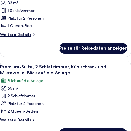
die
33 m²
Premium-
Anlage
Studio
1 Schlafzimmer
anzeigen
Platz für 2 Personen
1 Queen-Bett
Weitere
Weitere Details
Details
für
Preise für Reisedaten anzeigen
Premium-
Studio
Alle
Ein Schlafzimmer mit einem Bett, ein
7
Premium-Suite, 2 Schlafzimmer, Kühlschrank und
Fotos
Mikrowelle, Blick auf die Anlage
für
Blick auf die Anlage
Premium-
65 m²
Suite,
2 Schlafzimmer
2 Schlafzimmer,
Kühlschrank
Platz für 4 Personen
und
2 Queen-Betten
Mikrowelle,
Weitere
Weitere Details
Blick
Details
auf
für