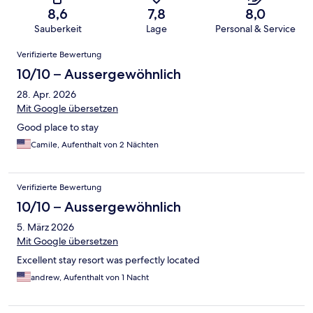
8,6
7,8
8,0
Sauberkeit
Lage
Personal & Service
Bewertungen
Verifizierte Bewertung
10/10 – Aussergewöhnlich
28. Apr. 2026
Mit Google übersetzen
Good place to stay
Camile, Aufenthalt von 2 Nächten
Verifizierte Bewertung
10/10 – Aussergewöhnlich
5. März 2026
Mit Google übersetzen
Excellent stay resort was perfectly located
andrew, Aufenthalt von 1 Nacht