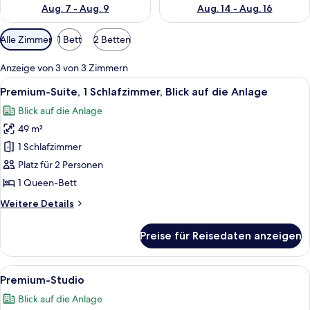
Aug. 7 - Aug. 9
Aug. 14 - Aug. 16
Verfügbare
Alle Zimmer
1 Bett
2 Betten
Filter
für
Anzeige von 3 von 3 Zimmern
Zimmer
Alle
Ein Wohnzimmer mit einer Couch, einem
9
Premium-Suite, 1 Schlafzimmer, Blick auf die Anlage
Fotos
Blick auf die Anlage
für
49 m²
Premium-
Suite,
1 Schlafzimmer
1
Platz für 2 Personen
Schlafzimmer,
1 Queen-Bett
Blick
Weitere
Weitere Details
auf
Details
die
für
Preise für Reisedaten anzeigen
Premium-
Anlage
Suite,
anzeigen
1
Alle
Ein ordentlich bezogenes Bett mit wei
8
Schlafzimmer,
Premium-Studio
Fotos
Blick
Blick auf die Anlage
auf
für