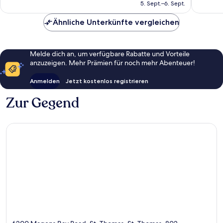
beträgt
5. Sept.–6. Sept.
Bewertungen
1’090
CHF 201
Bewert
Ähnliche Unterkünfte vergleichen
Melde dich an, um verfügbare Rabatte und Vorteile
anzuzeigen. Mehr Prämien für noch mehr Abenteuer!
Anmelden
Jetzt kostenlos registrieren
Zur Gegend