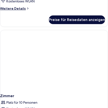
Kostenloses WLAN
Weitere
Weitere Details
Details
für
Preise für Reisedaten anzeigen
Zimmer
Zimmer
Platz für 10 Personen