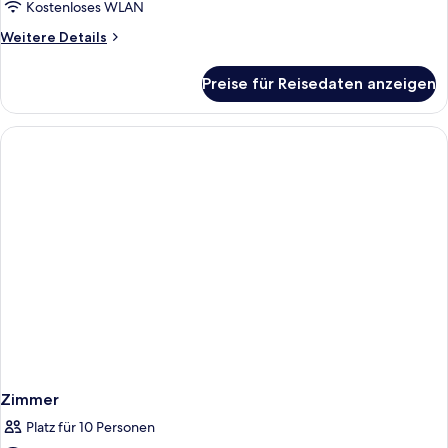
Nichtraucher
Kostenloses WLAN
anzeigen
Weitere
Weitere Details
Details
für
Preise für Reisedaten anzeigen
Economy-
Zimmer,
Nichtraucher
Zimmer
Platz für 10 Personen