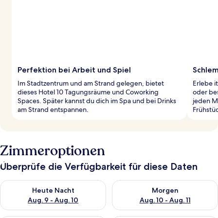
Perfektion bei Arbeit und Spiel
Schlem
Im Stadtzentrum und am Strand gelegen, bietet
Erlebe 
dieses Hotel 10 Tagungsräume und Coworking
oder be
Spaces. Später kannst du dich im Spa und bei Drinks
jeden M
am Strand entspannen.
Frühstü
Zimmeroptionen
Überprüfe die Verfügbarkeit für diese Daten
Überprüfe die Verfügbarkeit für heute Nacht, Aug. 9 - Aug. 10
Überprüfe die Verfügbarkeit fü
Heute Nacht
Morgen
Aug. 9 - Aug. 10
Aug. 10 - Aug. 11