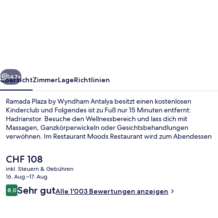
Plaza
by
Wyndham
Antalya
rück
Weiter
147+
Übersicht
Zimmer
Lage
Richtlinien
Ramada Plaza by Wyndham Antalya besitzt einen kostenlosen
Kinderclub und Folgendes ist zu Fuß nur 15 Minuten entfernt:
Hadrianstor. Besuche den Wellnessbereich und lass dich mit
Massagen, Ganzkörperwickeln oder Gesichtsbehandlungen
verwöhnen. Im Restaurant Moods Restaurant wird zum Abendessen
italienische Küche serviert. Als weitere Highlights bietet dieses
Hotel im luxuriösen Stil 3 Bars/Lounges, einen Innenpool und einen
Der
CHF 108
Außenpool. Andere Reisende mögen die fußgängerfreundliche
aktuelle
inkl. Steuern & Gebühren
Lage.
Preis
16. Aug.–17. Aug.
Innenpool, Außenpool, Cabañas (kost
beträgt
Bewertungen
Sehr gut
8,0
Alle 1'003 Bewertungen anzeigen
CHF 108.
8,0 von 10.