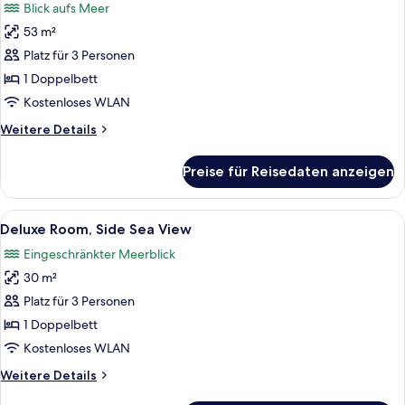
Blick aufs Meer
für
53 m²
Suite
Sea
Platz für 3 Personen
View
1 Doppelbett
anzeigen
Kostenloses WLAN
Weitere
Weitere Details
Details
für
Preise für Reisedaten anzeigen
Suite
Sea
View
Alle
Ein Hotelzimmer mit einem großen Bett
5
Deluxe Room, Side Sea View
Fotos
Eingeschränkter Meerblick
für
30 m²
Deluxe
Room,
Platz für 3 Personen
Side
1 Doppelbett
Sea
Kostenloses WLAN
View
Weitere
Weitere Details
anzeigen
Details