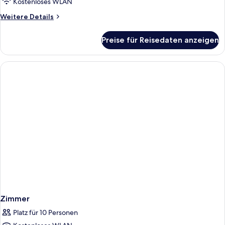
Kostenloses WLAN
Weitere
Weitere Details
Details
für
Preise für Reisedaten anzeigen
Zimmer
Zimmer
Platz für 10 Personen