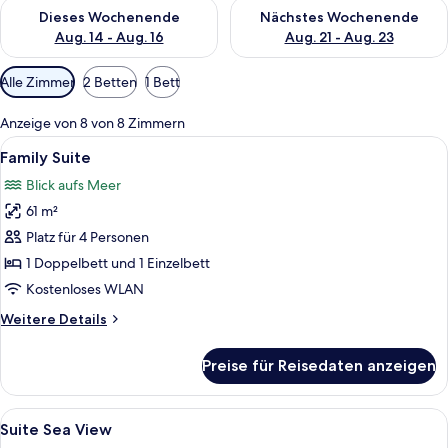
Überprüfe die Verfügbarkeit für dieses Wochenende, Aug. 14 -
Überprüfe die Verfügbarkeit f
Dieses Wochenende
Nächstes Wochenende
Aug. 14 - Aug. 16
Aug. 21 - Aug. 23
Verfügbare
Alle Zimmer
2 Betten
1 Bett
Filter
für
Anzeige von 8 von 8 Zimmern
Zimmer
Alle
Ein Hotelzimmer mit Bett, Schreibtisch
6
Family Suite
Fotos
Blick aufs Meer
für
61 m²
Family
Suite
Platz für 4 Personen
anzeigen
1 Doppelbett und 1 Einzelbett
Kostenloses WLAN
Weitere
Weitere Details
Details
für
Preise für Reisedaten anzeigen
Family
Suite
Alle
Ein Hotelzimmer mit zwei Betten, eine
7
Suite Sea View
Fotos