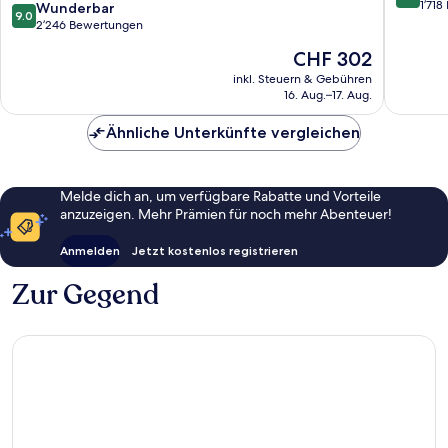
-
von
1’71
9.0
Wunderbar
9.0
All
10,
von
2’246 Bewertungen
Inclusive
Ausserg
10,
Der
CHF 302
Lara
1’718
Wunderbar,
Preis
Bewert
2’246
inkl. Steuern & Gebühren
beträgt
16. Aug.–17. Aug.
Bewertungen
CHF 302
Ähnliche Unterkünfte vergleichen
Melde dich an, um verfügbare Rabatte und Vorteile
anzuzeigen. Mehr Prämien für noch mehr Abenteuer!
Anmelden
Jetzt kostenlos registrieren
Zur Gegend