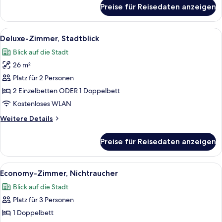
für
Preise für Reisedaten anzeigen
Deluxe
Room,
Side
Alle
Ein Hotelzimmer mit einem großen Bet
4
Sea
Deluxe-Zimmer, Stadtblick
Fotos
View
Blick auf die Stadt
für
26 m²
Deluxe-
Zimmer,
Platz für 2 Personen
Stadtblick
2 Einzelbetten ODER 1 Doppelbett
anzeigen
Kostenloses WLAN
Weitere
Weitere Details
Details
für
Preise für Reisedaten anzeigen
Deluxe-
Zimmer,
Stadtblick
Alle
Ein Hotelzimmer mit zwei Betten, eine
4
Economy-Zimmer, Nichtraucher
Fotos
Blick auf die Stadt
für
Platz für 3 Personen
Economy-
Zimmer,
1 Doppelbett