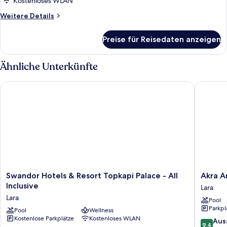
Kostenloses WLAN
Weitere
Weitere Details
Details
für
Preise für Reisedaten anzeigen
Zimmer
Ähnliche Unterkünfte
Swandor Hotels & Resort Topkapi Palace - All Inclusive
Akra Ant
Swandor
Akra
Swandor Hotels & Resort Topkapi Palace - All
Akra A
Hotels
Antalya
Inclusive
Lara
&
Lara
Lara
Pool
Resort
Parkpl
Topkapi
Pool
Wellness
Kostenlose Parkplätze
Kostenloses WLAN
Palace
9.4
Aus
9.4