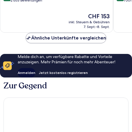
Songdo
von
von
2’653 Bewertungen
1’00
10,
10,
Aussergewöhnlich,
Wunder
Der
CHF 153
2’653
1’001
Preis
Bewertungen
Bewert
inkl. Steuern & Gebühren
beträgt
7. Sept.–8. Sept.
CHF 153
Ähnliche Unterkünfte vergleichen
Melde dich an, um verfügbare Rabatte und Vorteile
anzuzeigen. Mehr Prämien für noch mehr Abenteuer!
Anmelden
Jetzt kostenlos registrieren
Zur Gegend