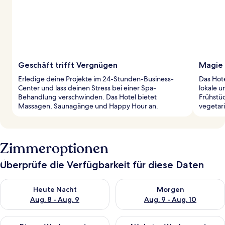
Geschäft trifft Vergnügen
Magie 
Erledige deine Projekte im 24-Stunden-Business-
Das Hote
Center und lass deinen Stress bei einer Spa-
lokale u
Behandlung verschwinden. Das Hotel bietet
Frühstü
Massagen, Saunagänge und Happy Hour an.
vegetar
Zimmeroptionen
Überprüfe die Verfügbarkeit für diese Daten
Überprüfe die Verfügbarkeit für heute Nacht, Aug. 8 - Aug. 9.
Überprüfe die Verfügbarkeit f
Heute Nacht
Morgen
Aug. 8 - Aug. 9
Aug. 9 - Aug. 10
Überprüfe die Verfügbarkeit für dieses Wochenende, Aug. 14 -
Überprüfe die Verfügbarkeit f