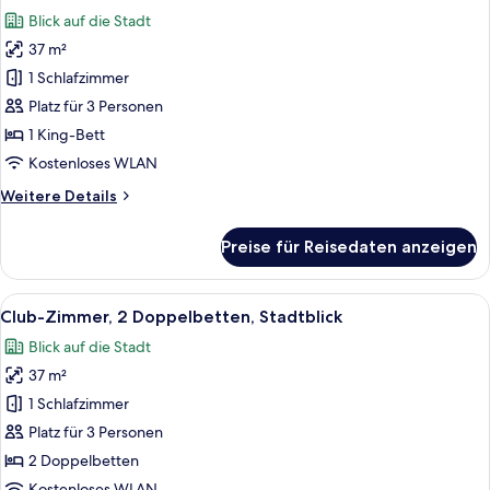
Fotos
Blick auf die Stadt
für
37 m²
Club-
Zimmer,
1 Schlafzimmer
1 King-
Platz für 3 Personen
Bett,
1 King-Bett
Stadtblick
Kostenloses WLAN
anzeigen
Weitere
Weitere Details
Details
für
Preise für Reisedaten anzeigen
Club-
Zimmer,
1 King-
Alle
Ein Hotelzimmer mit zwei Betten, eine
8
Bett,
Club-Zimmer, 2 Doppelbetten, Stadtblick
Fotos
Stadtblick
Blick auf die Stadt
für
37 m²
Club-
Zimmer,
1 Schlafzimmer
2 Doppelbetten,
Platz für 3 Personen
Stadtblick
2 Doppelbetten
anzeigen
Kostenloses WLAN