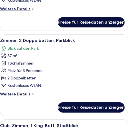
Kostenloses WLAN
Weitere
Weitere Details
Details
für
Preise für Reisedaten anzeigen
Zimmer,
1 King-
Bett,
Alle
Ein Hotelzimmer mit zwei Betten, eine
9
Parkblick
Zimmer, 2 Doppelbetten, Parkblick
Fotos
Blick auf den Park
für
37 m²
Zimmer,
2 Doppelbetten,
1 Schlafzimmer
Parkblick
Platz für 3 Personen
anzeigen
2 Doppelbetten
Kostenloses WLAN
Weitere
Weitere Details
Details
für
Preise für Reisedaten anzeigen
Zimmer,
2 Doppelbetten,
Parkblick
Alle
Ein modernes Hotelzimmer mit einem gr
9
Club-Zimmer, 1 King-Bett, Stadtblick