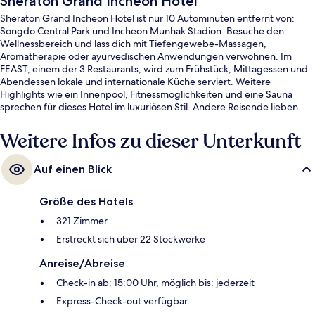
Sheraton Grand Incheon Hotel
Sheraton Grand Incheon Hotel ist nur 10 Autominuten entfernt von:
Songdo Central Park und Incheon Munhak Stadion. Besuche den
Wellnessbereich und lass dich mit Tiefengewebe-Massagen,
Aromatherapie oder ayurvedischen Anwendungen verwöhnen. Im
FEAST, einem der 3 Restaurants, wird zum Frühstück, Mittagessen und
Abendessen lokale und internationale Küche serviert. Weitere
Highlights wie ein Innenpool, Fitnessmöglichkeiten und eine Sauna
sprechen für dieses Hotel im luxuriösen Stil. Andere Reisende lieben
das hilfsbereite Personal. Die öffentlichen Verkehrsmittel sind nur einen
kurzen Fußmarsch entfernt: Zur Station Universität Incheon sind es 9
Weitere Infos zu dieser Unterkunft
Minuten und zur Station Central Park 15 Minuten.
Auf einen Blick
Größe des Hotels
321 Zimmer
Erstreckt sich über 22 Stockwerke
Anreise/Abreise
Check-in ab: 15:00 Uhr, möglich bis: jederzeit
Express-Check-out verfügbar