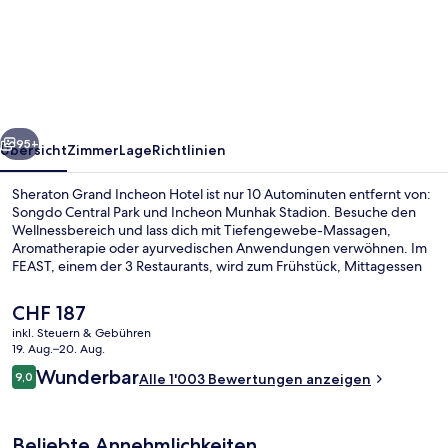
Grand
Incheon
Hotel
rück
Weiter
95+
Übersicht
Zimmer
Lage
Richtlinien
Sheraton Grand Incheon Hotel ist nur 10 Autominuten entfernt von:
Songdo Central Park und Incheon Munhak Stadion. Besuche den
Wellnessbereich und lass dich mit Tiefengewebe-Massagen,
Aromatherapie oder ayurvedischen Anwendungen verwöhnen. Im
FEAST, einem der 3 Restaurants, wird zum Frühstück, Mittagessen
und Abendessen lokale und internationale Küche serviert. Weitere
Highlights wie ein Innenpool, Fitnessmöglichkeiten und eine Sauna
Der
CHF 187
sprechen für dieses Hotel im luxuriösen Stil. Andere Reisende lieben
aktuelle
inkl. Steuern & Gebühren
das hilfsbereite Personal. Die öffentlichen Verkehrsmittel sind nur
Preis
19. Aug.–20. Aug.
einen kurzen Fußmarsch entfernt: Zur Station Universität Incheon
Aussenbereich
beträgt
Bewertungen
sind es 9 Minuten und zur Station Central Park 15 Minuten.
Wunderbar
9,0
Alle 1'003 Bewertungen anzeigen
CHF 187.
9,0 von 10.
Beliebte Annehmlichkeiten