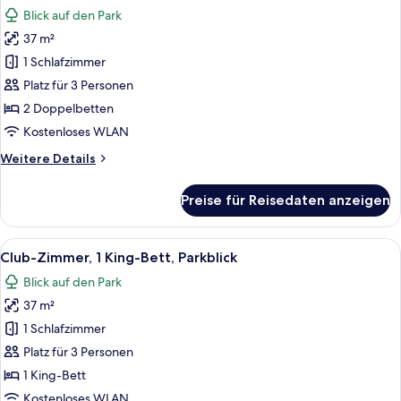
Fotos
Blick auf den Park
für
37 m²
Club-
Zimmer,
1 Schlafzimmer
2 Doppelbetten,
Platz für 3 Personen
Parkblick
2 Doppelbetten
anzeigen
Kostenloses WLAN
Weitere
Weitere Details
Details
für
Preise für Reisedaten anzeigen
Club-
Zimmer,
2 Doppelbetten,
Alle
Ein Hotelzimmer mit großem Fenster, S
10
Parkblick
Club-Zimmer, 1 King-Bett, Parkblick
Fotos
Blick auf den Park
für
37 m²
Club-
Zimmer,
1 Schlafzimmer
1 King-
Platz für 3 Personen
Bett,
1 King-Bett
Parkblick
Kostenloses WLAN