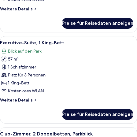
Weitere
Weitere Details
Details
für
Preise für Reisedaten anzeigen
Club-
Zimmer,
2 Doppelbetten,
Alle
Ein Hotelzimmer mit einem großen Bett
9
Stadtblick
Executive-Suite, 1 King-Bett
Fotos
Blick auf den Park
für
57 m²
Executive-
Suite,
1 Schlafzimmer
1 King-
Platz für 3 Personen
Bett
1 King-Bett
anzeigen
Kostenloses WLAN
Weitere
Weitere Details
Details
für
Preise für Reisedaten anzeigen
Executive-
Suite,
1 King-
Alle
Ein Hotelzimmer mit zwei Betten, eine
9
Bett
Club-Zimmer, 2 Doppelbetten, Parkblick