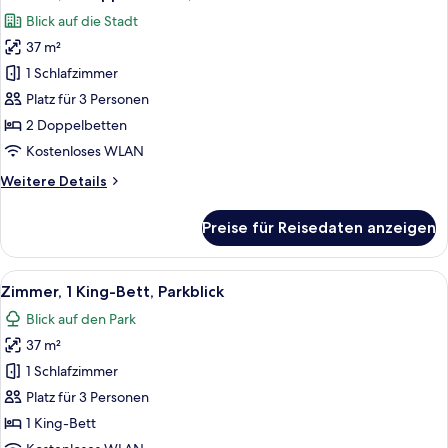
Fotos
Blick auf die Stadt
für
37 m²
Zimmer,
2 Doppelbetten,
1 Schlafzimmer
Stadtblick
Platz für 3 Personen
anzeigen
2 Doppelbetten
Kostenloses WLAN
Weitere
Weitere Details
Details
für
Preise für Reisedaten anzeigen
Zimmer,
2 Doppelbetten,
Stadtblick
Alle
Ein Hotelzimmer mit großem Fenster, S
10
Zimmer, 1 King-Bett, Parkblick
Fotos
Blick auf den Park
für
37 m²
Zimmer,
1 King-
1 Schlafzimmer
Bett,
Platz für 3 Personen
Parkblick
1 King-Bett
anzeigen