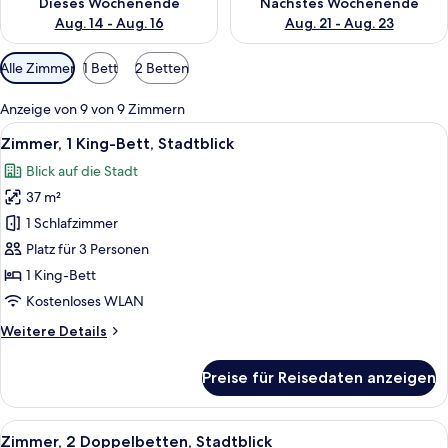
Dieses Wochenende
Nächstes Wochenende
Aug. 14 - Aug. 16
Aug. 21 - Aug. 23
Verfügbare
Alle Zimmer
1 Bett
2 Betten
Filter
für
Anzeige von 9 von 9 Zimmern
Zimmer
Alle
Ein Hotelzimmer mit einem großen Bett
6
Zimmer, 1 King-Bett, Stadtblick
Fotos
Blick auf die Stadt
für
37 m²
Zimmer,
1 King-
1 Schlafzimmer
Bett,
Platz für 3 Personen
Stadtblick
1 King-Bett
anzeigen
Kostenloses WLAN
Weitere
Weitere Details
Details
für
Preise für Reisedaten anzeigen
Zimmer,
1 King-
Bett,
Alle
Ein Hotelzimmer mit zwei Betten, eine
6
Stadtblick
Zimmer, 2 Doppelbetten, Stadtblick