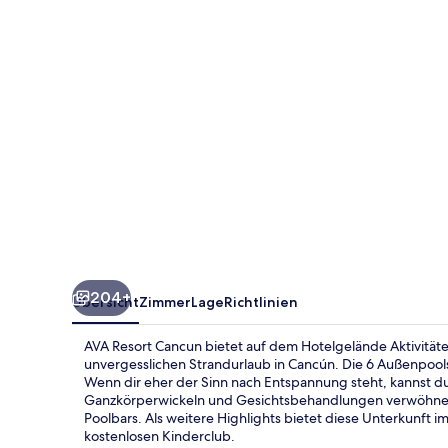
204+
Übersicht
Zimmer
Lage
Richtlinien
AVA Resort Cancun bietet auf dem Hotelgelände Aktivitäten
unvergesslichen Strandurlaub in Cancún. Die 6 Außenpool
Wenn dir eher der Sinn nach Entspannung steht, kannst 
Ganzkörperwickeln und Gesichtsbehandlungen verwöhnen 
Poolbars. Als weitere Highlights bietet diese Unterkunft im
kostenlosen Kinderclub.