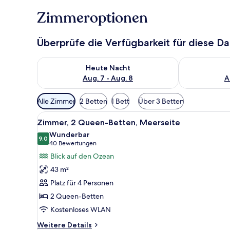
Zimmeroptionen
Überprüfe die Verfügbarkeit für diese D
Überprüfe die Verfügbarkeit für heute Nacht, Aug. 7
Überprüfe die
Heute Nacht
Aug. 7 - Aug. 8
A
Verfügbare
Alle Zimmer
2 Betten
1 Bett
Über 3 Betten
Filter
Alle
Ein Hotelzimmer mit zwei Bett
für
10
Zimmer, 2 Queen-Betten, Meerseite
Fotos
Zimmer
Wunderbar
für
9.0
9.0 von 10
(40
40 Bewertungen
Zimmer,
Bewertungen)
Blick auf den Ozean
2 Queen-
43 m²
Betten,
Platz für 4 Personen
Meerseite
2 Queen-Betten
anzeigen
Kostenloses WLAN
Weitere
Weitere Details