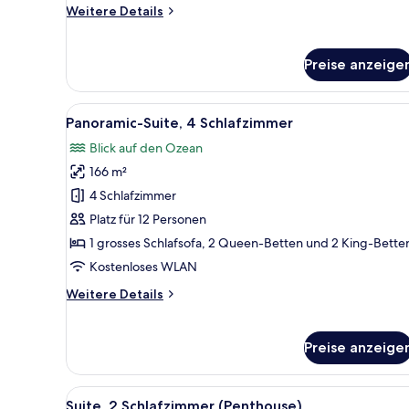
Weitere
Weitere Details
Details
für
Zimmer,
Preise anzeige
1 King-
Bett,
barrierefrei,
Alle
Ein Hotelzimmer mit einem gro
13
Panoramic-Suite, 4 Schlafzimmer
Meerseite
Fotos
Blick auf den Ozean
für
166 m²
Panoramic-
Suite,
4 Schlafzimmer
4 Schlafzimmer
Platz für 12 Personen
anzeigen
1 grosses Schlafsofa, 2 Queen-Betten und 2 King-Bette
Kostenloses WLAN
Weitere
Weitere Details
Details
für
Panoramic-
Preise anzeige
Suite,
4 Schlafzimmer
Alle
Ein modernes Wohnzimmer mit g
17
Suite, 2 Schlafzimmer (Penthouse)