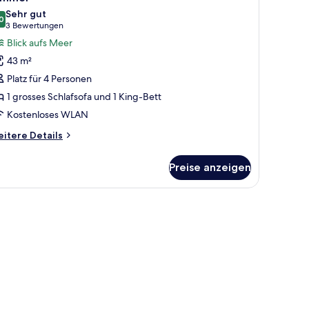
otos
hlafsofa,
Sehr gut
erseite
ür
0
8.0 von 10
(3
3 Bewertungen
immer
Bewertungen)
Blick aufs Meer
nzeigen
43 m²
Platz für 4 Personen
1 grosses Schlafsofa und 1 King-Bett
Kostenloses WLAN
itere
itere Details
tails
r
Preise anzeigen
immer
, Meerblick, einem Balkon und einem kleinen Tisch mit einem Telefon.