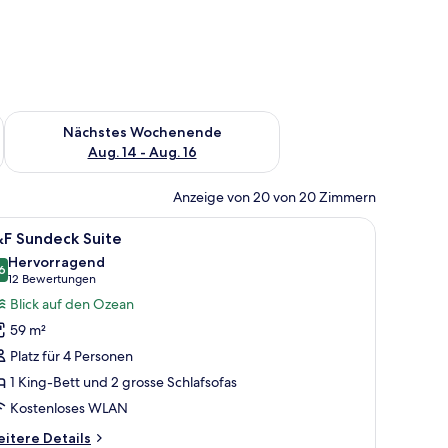
es Wochenende, Aug. 7 - Aug. 9.
Überprüfe die Verfügbarkeit für nächstes Wochenende, Aug. 1
Nächstes Wochenende
Aug. 14 - Aug. 16
Anzeige von 20 von 20 Zimmern
r.
t, einem an der Wand befestigten Fernseher, Meerblick und einem Balkon mi
le
F&F Sundeck Suite
15
&F Sundeck Suite
otos
Hervorragend
ür
6
8.6 von 10
(12
12 Bewertungen
&F
Bewertungen)
Blick auf den Ozean
undeck
59 m²
uite
Platz für 4 Personen
nzeigen
1 King-Bett und 2 grosse Schlafsofas
Kostenloses WLAN
itere
itere Details