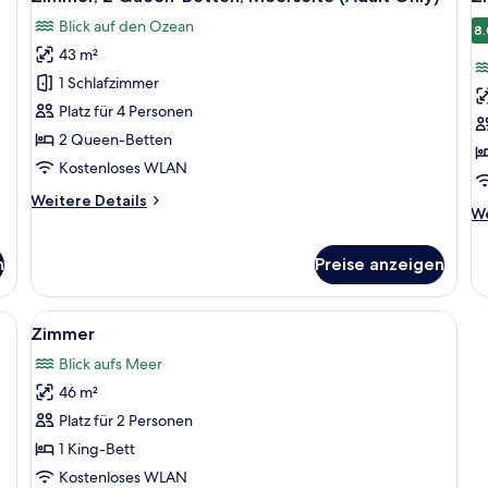
Fotos
F
Sc
Blick auf den Ozean
für
Me
f
8.
43 m²
Zimmer,
Z
2 Queen-
a
1 Schlafzimmer
Betten,
Platz für 4 Personen
Meerseite
2 Queen-Betten
(Adult
Kostenloses WLAN
Only)
Weitere
Weitere Details
anzeigen
We
We
Details
De
für
fü
Zimmer,
n
Preise anzeigen
Z
2 Queen-
Betten,
Meerseite
en, einem Fernseher, einem Schreibtisch und Meerblick.
Alle
Ein Hotelzimmer mit einem großen Bett
6
Zimmer
(Adult
Fotos
Only)
Blick aufs Meer
für
46 m²
Zimmer
anzeigen
Platz für 2 Personen
1 King-Bett
Kostenloses WLAN