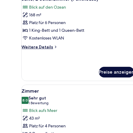
Fotos
Blick auf den Ozean
für
168 m²
Suite,
2 Schlafzimmer
Platz für 6 Personen
(Penthouse)
1 King-Bett und 1 Queen-Bett
anzeigen
Kostenloses WLAN
Weitere
Weitere Details
Details
für
Suite,
2 Schlafzimmer
Preise anzeige
(Penthouse)
Alle
Ein Hotelzimmer mit zwei Bett
5
Zimmer
Fotos
Sehr gut
für
8.0
8.0 von 10
(1
1 Bewertung
Zimmer
Bewertung)
Blick aufs Meer
anzeigen
43 m²
Platz für 4 Personen