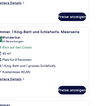
itere
itere Details
tails
r
noramic-
Preise anzeigen
ite,
Schlafzimmer
 Fenster.
fang, Pay-TV
le
Kostenlose Minibar, Zimmersafe, Schreibtisc
14
mmer, 1 King-Bett und Schlafsofa, Meerseite
otos
Wunderbar
ür
2
9.2 von 10
(63
63 Bewertungen
immer,
Bewertungen)
Blick auf den Ozean
King-
43 m²
ett
Platz für 4 Personen
nd
1 King-Bett und 1 grosses Schlafsofa
chlafsofa,
Kostenloses WLAN
eerseite
nzeigen
itere
itere Details
tails
r
Preise anzeigen
mmer,
King-
tt
eibtisch, Verdunkelungsvorhänge
le
Kostenlose Minibar, Zimmersafe, Schreibtisc
9
nd
immer