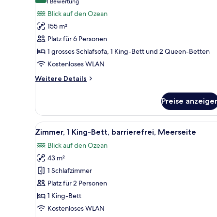
(1
1 Bewertung
Suite,
Bewertung)
Blick auf den Ozean
Meerseite
155 m²
(Central)
Platz für 6 Personen
anzeigen
1 grosses Schlafsofa, 1 King-Bett und 2 Queen-Betten
Kostenloses WLAN
Weitere
Weitere Details
Details
für
Preise anzeige
Suite,
Meerseite
(Central)
Alle
Ein Hotelzimmer mit großem Be
9
Zimmer, 1 King-Bett, barrierefrei, Meerseite
Fotos
Blick auf den Ozean
für
43 m²
Zimmer,
1 King-
1 Schlafzimmer
Bett,
Platz für 2 Personen
barrierefrei,
1 King-Bett
Meerseite
Kostenloses WLAN
anzeigen