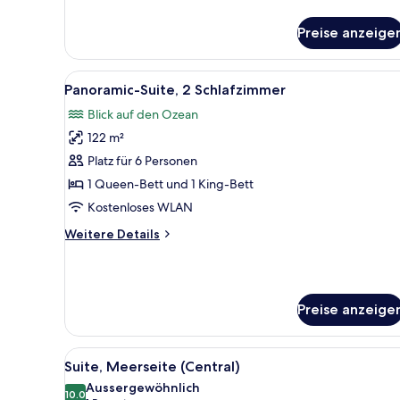
Details
für
Preise anzeige
Zimmer,
2 Queen-
Betten,
Alle
Ein modernes Hotelzimmer mit 
16
Meerseite
Panoramic-Suite, 2 Schlafzimmer
Fotos
Blick auf den Ozean
für
122 m²
Panoramic-
Suite,
Platz für 6 Personen
2 Schlafzimmer
1 Queen-Bett und 1 King-Bett
anzeigen
Kostenloses WLAN
Weitere
Weitere Details
Details
für
Panoramic-
Suite,
Preise anzeige
2 Schlafzimmer
Alle
Suite, Meerseite (Central)
11
Suite, Meerseite (Central)
Fotos
Aussergewöhnlich
für
10.0
10.0 von 10