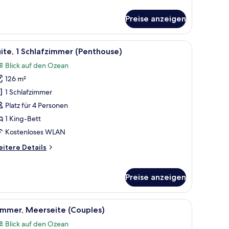
tails
r
Preise anzeigen
F
ndeck
ite
orbmöbeln und Meerblick.
le
Ein Hotelzimmer mit großem Bett, Meerblick
13
ite, 1 Schlafzimmer (Penthouse)
otos
Blick auf den Ozean
ür
126 m²
ite,
1 Schlafzimmer
chlafzimmer
Platz für 4 Personen
Penthouse)
1 King-Bett
nzeigen
Kostenloses WLAN
itere
itere Details
tails
r
ite,
Preise anzeigen
hlafzimmer
enthouse)
m großen Fenster mit Meerblick, einem Flachbildfernseher und einer kleinen 
le
Ein Hotelzimmer mit einem großen Bett, Meerb
10
immer, Meerseite (Couples)
otos
Blick auf den Ozean
ür