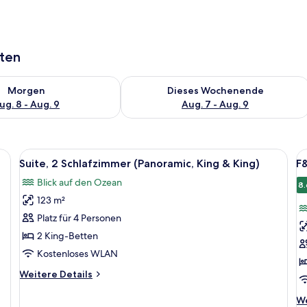
aten
 - Aug. 8.
 Verfügbarkeit für morgen, Aug. 8 - Aug. 9.
Überprüfe die Verfügbarkeit für dies
Morgen
Dieses Wochenende
ug. 8 - Aug. 9
Aug. 7 - Aug. 9
en, einem großen Fenster mit Vorhängen, einem Holzstuhl und Blick aufs Mee
Alle
Ein Hotelzimmer mit einem großen Bet
Al
13
Suite, 2 Schlafzimmer (Panoramic, King & King)
F
Fotos
F
Blick auf den Ozean
für
f
8.
123 m²
Suite,
F
2 Schlafzimmer
S
Platz für 4 Personen
(Panoramic,
S
2 King-Betten
King
a
Kostenloses WLAN
&
Weitere
Weitere Details
King)
Details
anzeigen
für
We
We