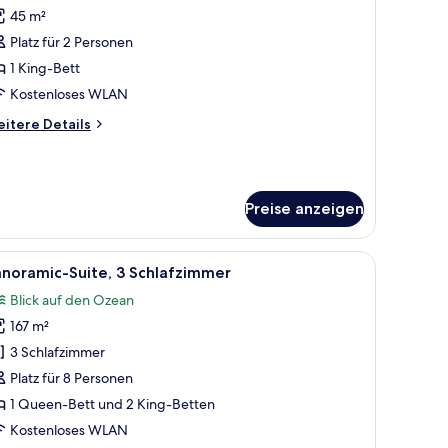
45 m²
immer,
eerseite
Platz für 2 Personen
Couples)
1 King-Bett
nzeigen
Kostenloses WLAN
itere
itere Details
tails
r
mmer,
erseite
Preise anzeigen
ouples)
le
Ein Hotelzimmer mit zwei Betten, einer klein
13
noramic-Suite, 3 Schlafzimmer
otos
Blick auf den Ozean
ür
167 m²
anoramic-
ite,
3 Schlafzimmer
 Schlafzimmer
Platz für 8 Personen
nzeigen
1 Queen-Bett und 2 King-Betten
Kostenloses WLAN