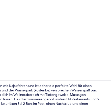
Influencer-V
 wie Kajakfahren und ist daher die perfekte Wahl für einen
s und der Wasserpark (kostenlos) versprechen Wasserspaß pur.
du dich im Wellnessbereich mit Tiefengewebe-Massagen,
Zimmer, Meer
lassen. Das Gastronomieangebot umfasst 14 Restaurants und 2
 luxuriösen Stil 2 Bars im Pool, einen Nachtclub und einen