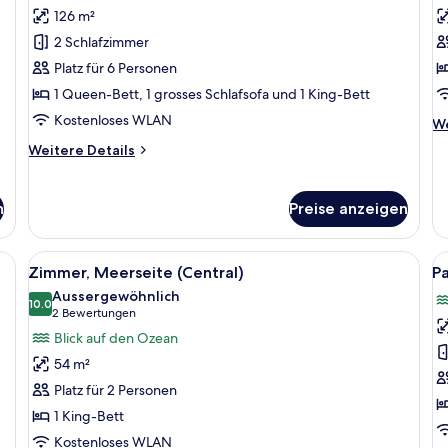
126 m²
Suite,
Z
2 Schlafzimmer,
M
2 Schlafzimmer
Meerseite
(
Platz für 6 Personen
(Gala)
a
1 Queen-Bett, 1 grosses Schlafsofa und 1 King-Bett
anzeigen
Kostenloses WLAN
We
We
De
Weitere
Weitere Details
fü
Details
Zi
für
Me
Suite,
n
Preise anzeigen
(C
2 Schlafzimmer,
Meerseite
(Gala)
tt, Meerblick, Balkon mit Sitzgelegenheit und modernem Design.
Alle
Zimmer, Meerseite (Central)
Al
14
Zimmer, Meerseite (Central)
Pa
Fotos
F
Aussergewöhnlich
für
10.0
f
10.0 von 10
(2
2 Bewertungen
Zimmer,
P
Bewertungen)
Blick auf den Ozean
Meerseite
Su
54 m²
(Central)
3
Platz für 2 Personen
anzeigen
a
1 King-Bett
Kostenloses WLAN