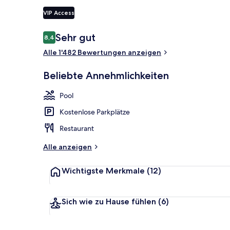
VIP Access
Suite, Meerse
Bewertungen
Sehr gut
8,4
8,4 von 10.
Alle 1'482 Bewertungen anzeigen
Beliebte Annehmlichkeiten
Pool
Kostenlose Parkplätze
Restaurant
Alle anzeigen
Wichtigste Merkmale
(12)
Sich wie zu Hause fühlen
(6)