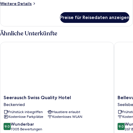
Weitere
Weitere Details
Details
für
Preise für Reisedaten anzeigen
Deluxe-
Doppelzimmer
Ähnliche Unterkünfte
Seerausch Swiss Quality Hotel
Bellevue
Seerausch
Bellevu
Seerausch Swiss Quality Hotel
Bellev
Swiss
Seelisb
Beckenried
Seelisb
Quality
Frühstück inbegriffen
Haustiere erlaubt
Frühst
Hotel
Kostenlose Parkplätze
Kostenloses WLAN
Koste
Beckenried
9.0
9.0
Wunderbar
Wun
9.0
9.0
von
von
1’005 Bewertungen
267 