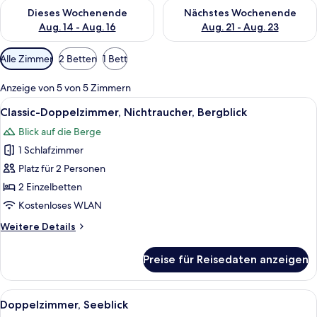
Überprüfe die Verfügbarkeit für dieses Wochenende, Aug. 14 -
Überprüfe die Verfügbarkeit f
Dieses Wochenende
Nächstes Wochenende
Aug. 14 - Aug. 16
Aug. 21 - Aug. 23
Verfügbare
Alle Zimmer
2 Betten
1 Bett
Filter
für
Anzeige von 5 von 5 Zimmern
Zimmer
Alle
Ein Schlafzimmer mit einem großen Bet
3
Classic-Doppelzimmer, Nichtraucher, Bergblick
Fotos
Blick auf die Berge
für
1 Schlafzimmer
Classic-
Doppelzimmer,
Platz für 2 Personen
Nichtraucher,
2 Einzelbetten
Bergblick
Kostenloses WLAN
anzeigen
Weitere
Weitere Details
Details
für
Preise für Reisedaten anzeigen
Classic-
Doppelzimmer,
Nichtraucher,
Alle
Ein Hotelzimmer mit Bett, Schreibtisc
6
Bergblick
Doppelzimmer, Seeblick
Fotos