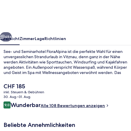
Seminarhotel
FloraAlpina
rück
Weiter
45+
Übersicht
Zimmer
Lage
Richtlinien
See- und Seminarhotel FloraAlpina ist die perfekte Wahl für einen
unvergesslichen Strandurlaub in Vitznau, denn ganz in der Nähe
werden Aktivitäten wie Sporttauchen, Windsurfing und Kajakfahren
angeboten. Ein Außenpool verspricht Wasserspaß, während Körper
und Geist im Spa mit Wellnessangeboten verwöhnt werden. Das
Restaurant eignet sich prima, wenn du einen Happen essen
möchtest. Für kühle Getränke dagegen bist du in der Bar/Lounge
Der
CHF 185
an der richtigen Adresse. Weitere Highlights sind
aktuelle
inkl. Steuern & Gebühren
Fitnessmöglichkeiten, ein Whirlpool und eine Sauna.
Preis
30. Aug.–31. Aug.
Terrasse/Patio
beträgt
Bewertungen
Wunderbar
9,0
Alle 108 Bewertungen anzeigen
CHF 185.
9,0 von 10.
Beliebte Annehmlichkeiten