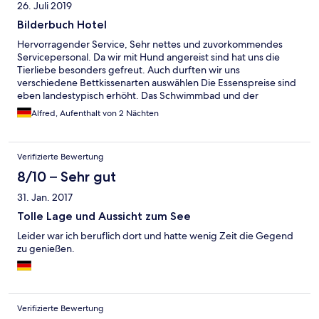
26. Juli 2019
Bilderbuch Hotel
Hervorragender Service, Sehr nettes und zuvorkommendes
Servicepersonal. Da wir mit Hund angereist sind hat uns die
Tierliebe besonders gefreut. Auch durften wir uns
verschiedene Bettkissenarten auswählen Die Essenspreise sind
eben landestypisch erhöht. Das Schwimmbad und der
hauseigene Strand am See waren perfekt. Das Bilderbuch-
Alfred, Aufenthalt von 2 Nächten
Hotel an der Traumkulisse des Vierwaldstätter Sees ist ein
geschichtsträchtiges Gebäude jedoch sehr gut in Schuss.
Verifizierte Bewertung
8/10 – Sehr gut
31. Jan. 2017
Tolle Lage und Aussicht zum See
Leider war ich beruflich dort und hatte wenig Zeit die Gegend
zu genießen.
Verifizierte Bewertung