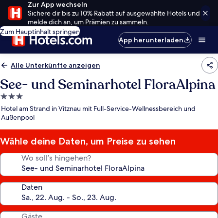
Zur App wechseln
Sichere dir bis zu 10% Rabatt auf ausgewählte Hotels und
melde dich an, um Prämien zu sammeln.
Zum Hauptinhalt springen
App herunterladen
Alle Unterkünfte anzeigen
See- und Seminarhotel FloraAlpina
3.0-
Sterne-
Hotel am Strand in Vitznau mit Full-Service-Wellnessbereich und
Unterkunft
Außenpool
Wähle deine Daten, um Preise zu sehen
Wo soll’s hingehen?
Daten
Gäste