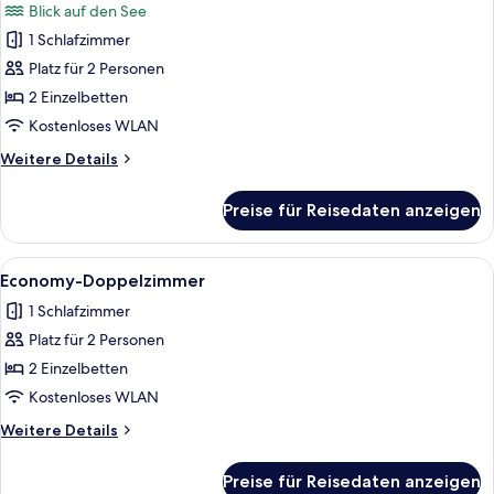
Blick auf den See
für
1 Schlafzimmer
Doppelzimmer,
Seeblick
Platz für 2 Personen
anzeigen
2 Einzelbetten
Kostenloses WLAN
Weitere
Weitere Details
Details
für
Preise für Reisedaten anzeigen
Doppelzimmer,
Seeblick
Alle
Ein Hotelzimmer mit Bett, Schreibtisch
1
Economy-Doppelzimmer
Fotos
1 Schlafzimmer
für
Platz für 2 Personen
Economy-
Doppelzimmer
2 Einzelbetten
anzeigen
Kostenloses WLAN
Weitere
Weitere Details
Details
für
Preise für Reisedaten anzeigen
Economy-