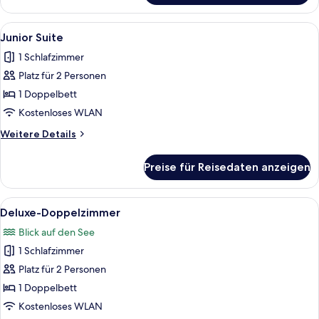
Doppelzimmer
Alle
Ein ordentlich eingerichtetes Schlafz
1
Junior Suite
Fotos
1 Schlafzimmer
für
Platz für 2 Personen
Junior
Suite
1 Doppelbett
anzeigen
Kostenloses WLAN
Weitere
Weitere Details
Details
für
Preise für Reisedaten anzeigen
Junior
Suite
Alle
Deluxe-Doppelzimmer
1
Deluxe-Doppelzimmer
Fotos
Blick auf den See
für
1 Schlafzimmer
Deluxe-
Doppelzimmer
Platz für 2 Personen
anzeigen
1 Doppelbett
Kostenloses WLAN