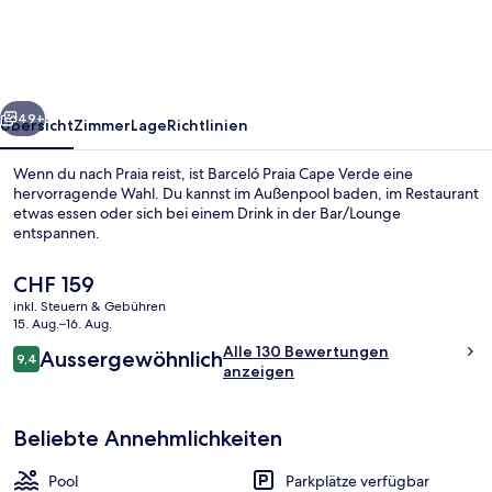
Verde
rück
Weiter
49+
Übersicht
Zimmer
Lage
Richtlinien
Wenn du nach Praia reist, ist Barceló Praia Cape Verde eine
hervorragende Wahl. Du kannst im Außenpool baden, im Restaurant
etwas essen oder sich bei einem Drink in der Bar/Lounge
entspannen.
Der
CHF 159
aktuelle
inkl. Steuern & Gebühren
Preis
15. Aug.–16. Aug.
beträgt
Bewertungen
Alle 130 Bewertungen
Aussergewöhnlich
Außenpool, Sonnenschirme, Liegestüh
CHF 159.
9,4
9,4 von 10.
anzeigen
Beliebte Annehmlichkeiten
Pool
Parkplätze verfügbar