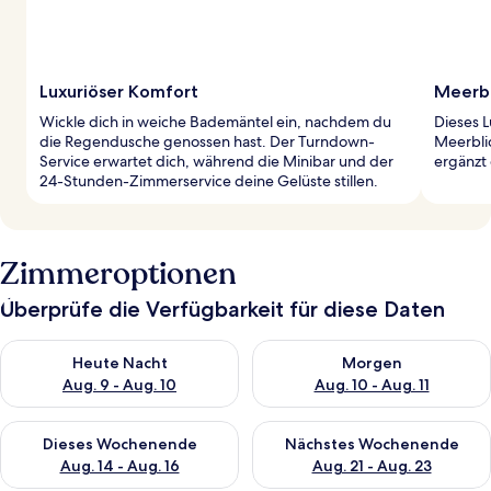
Luxuriöser Komfort
Meerbl
Wickle dich in weiche Bademäntel ein, nachdem du
Dieses L
die Regendusche genossen hast. Der Turndown-
Meerbli
Service erwartet dich, während die Minibar und der
ergänzt
24-Stunden-Zimmerservice deine Gelüste stillen.
Zimmeroptionen
Überprüfe die Verfügbarkeit für diese Daten
Überprüfe die Verfügbarkeit für heute Nacht, Aug. 9 - Aug. 10
Überprüfe die Verfügbarkeit fü
Heute Nacht
Morgen
Aug. 9 - Aug. 10
Aug. 10 - Aug. 11
Überprüfe die Verfügbarkeit für dieses Wochenende, Aug. 14 -
Überprüfe die Verfügbarkeit f
Dieses Wochenende
Nächstes Wochenende
Aug. 14 - Aug. 16
Aug. 21 - Aug. 23