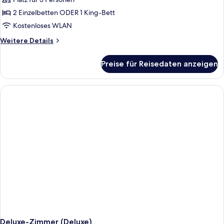
2 Einzelbetten ODER 1 King-Bett
Kostenloses WLAN
Weitere
Weitere Details
Details
für
Preise für Reisedaten anzeigen
Deluxe-
Suite,
Meerblick
Deluxe-Zimmer (Deluxe)