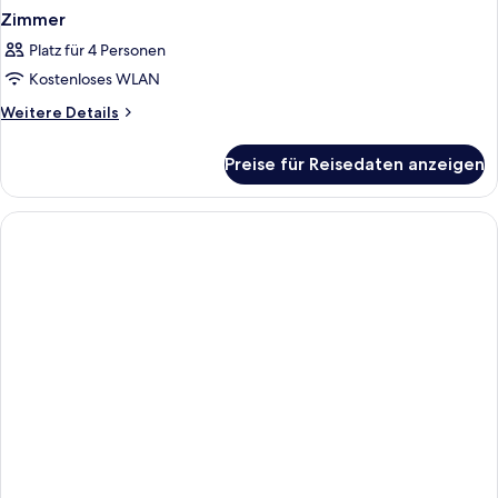
Zimmer
Platz für 4 Personen
Kostenloses WLAN
Weitere
Weitere Details
Details
für
Preise für Reisedaten anzeigen
Zimmer