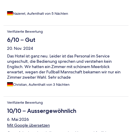
überwacht und man fühlt sich sehr sicher. Obwohl auch die
Lage des Ortes ruhig und sicher erscheint. Das Frühstück hatte
für jeden Geschmack was dabei und war sehr ausgewogen
Nazeret, Aufenthalt von 5 Nächten
sogar frische Green und Red Juse. Nur meinen Tee habe ich auf
Nachfrage nicht bekommen, oder wurde vergessen.. Ich habe
aber auch nicht mehr nochmal nachgefragt.. Was uns sehr gut
Verifizierte Bewertung
gefallen hat, war auch die Kommunikation mit dem
6/10 – Gut
Hotelpersonal vor unserer Ankunft, wir hatten einen
chattelservice und Late Check -in angemeldet. Es hat alles
20. Nov. 2024
wunderbar funktioniert. Danke für den schönen Aufenthalt. Wir
würden jederzeit wiederkommen.
Das Hotel ist ganz neu. Leider ist das Personal im Service
ungeschult, die Bedienung sprechen und verstehen kein
Englisch. Wir hatten ein Zimmer mit schönem Meerblick
erwartet, wegen der Fußball Mannschaft bekamen wir nur ein
Zimmer zweiter Wahl. Sehr schade
Christian, Aufenthalt von 3 Nächten
Verifizierte Bewertung
10/10 – Aussergewöhnlich
6. Mai 2026
Mit Google übersetzen