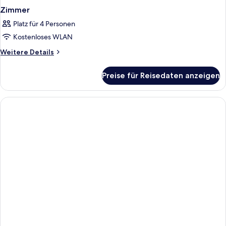
Zimmer
Platz für 4 Personen
Kostenloses WLAN
Weitere
Weitere Details
Details
für
Preise für Reisedaten anzeigen
Zimmer