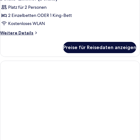
Platz für 2 Personen
2 Einzelbetten ODER 1 King-Bett
Kostenloses WLAN
Weitere
Weitere Details
Details
für
Preise für Reisedaten anzeigen
Deluxe-
Zimmer
(Deluxe)