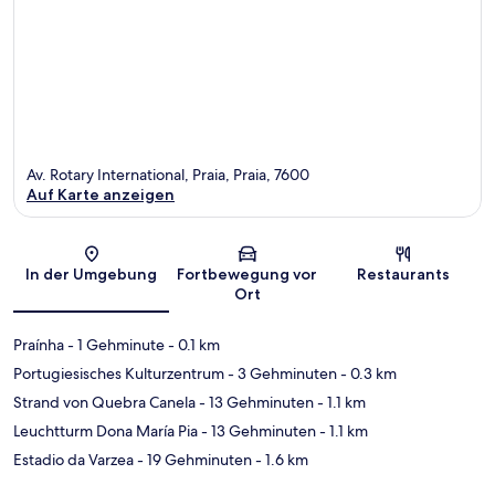
Av. Rotary International, Praia, Praia, 7600
Auf Karte anzeigen
Karte
In der Umgebung
Fortbewegung vor
Restaurants
Ort
Praínha
- 1 Gehminute
- 0.1 km
Portugiesisches Kulturzentrum
- 3 Gehminuten
- 0.3 km
Strand von Quebra Canela
- 13 Gehminuten
- 1.1 km
Leuchtturm Dona María Pia
- 13 Gehminuten
- 1.1 km
Estadio da Varzea
- 19 Gehminuten
- 1.6 km