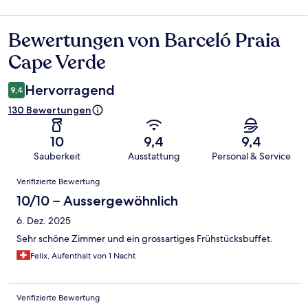
Bewertungen von Barceló Praia
Bewertungen
Cape Verde
Hervorragend
9,4
130 Bewertungen
10
9,4
9,4
Sauberkeit
Ausstattung
Personal & Service
Bewertungen
Verifizierte Bewertung
10/10 – Aussergewöhnlich
6. Dez. 2025
Sehr schöne Zimmer und ein grossartiges Frühstücksbuffet.
Felix, Aufenthalt von 1 Nacht
Verifizierte Bewertung