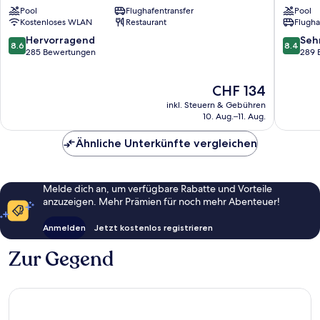
Praia
Praia
Pool
Flughafentransfer
Pool
Praia
Kostenloses WLAN
Restaurant
Flugha
8.6
8.4
Hervorragend
Seh
8.6
8.4
von
von
285 Bewertungen
289 
10,
10,
Hervorragend,
Sehr
Der
CHF 134
285
gut,
Preis
Bewertungen
289
inkl. Steuern & Gebühren
beträgt
Bewert
10. Aug.–11. Aug.
CHF 134
Ähnliche Unterkünfte vergleichen
Melde dich an, um verfügbare Rabatte und Vorteile
anzuzeigen. Mehr Prämien für noch mehr Abenteuer!
Anmelden
Jetzt kostenlos registrieren
Zur Gegend