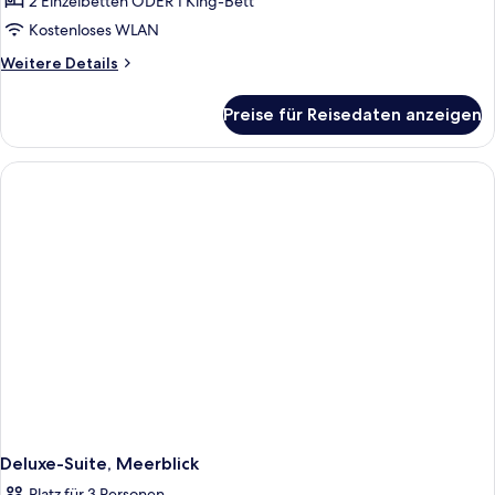
Zimmer
2 Einzelbetten ODER 1 King-Bett
anzeigen
Kostenloses WLAN
Weitere
Weitere Details
Details
für
Preise für Reisedaten anzeigen
Deluxe-
Zimmer
Deluxe-Suite, Meerblick
Platz für 3 Personen