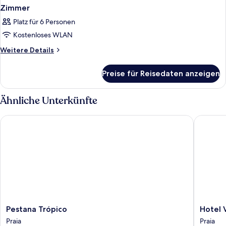
Zimmer
Platz für 6 Personen
Kostenloses WLAN
Weitere
Weitere Details
Details
für
Preise für Reisedaten anzeigen
Zimmer
Ähnliche Unterkünfte
Pestana Trópico
Hotel Vip
Pestana
Hotel
Pestana Trópico
Hotel V
Trópico
Vip
Praia
Praia