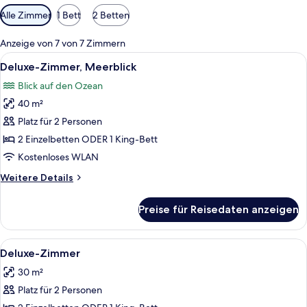
Verfügbare
Alle Zimmer
1 Bett
2 Betten
Filter
für
Anzeige von 7 von 7 Zimmern
Zimmer
Alle
Deluxe-Zimmer, Meerblick
4
Deluxe-Zimmer, Meerblick
Fotos
Blick auf den Ozean
für
40 m²
Deluxe-
Zimmer,
Platz für 2 Personen
Meerblick
2 Einzelbetten ODER 1 King-Bett
anzeigen
Kostenloses WLAN
Weitere
Weitere Details
Details
für
Preise für Reisedaten anzeigen
Deluxe-
Zimmer,
Meerblick
Alle
Ein modernes Hotelzimmer mit einem Be
4
Deluxe-Zimmer
Fotos
30 m²
für
Platz für 2 Personen
Deluxe-