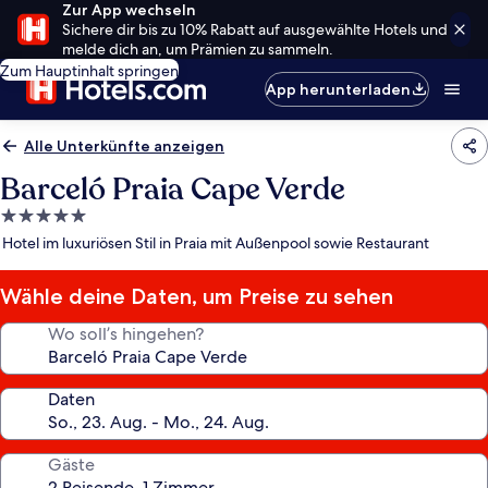
Zur App wechseln
Sichere dir bis zu 10% Rabatt auf ausgewählte Hotels und
melde dich an, um Prämien zu sammeln.
Zum Hauptinhalt springen
App herunterladen
Alle Unterkünfte anzeigen
Barceló Praia Cape Verde
5.0-
Sterne-
Hotel im luxuriösen Stil in Praia mit Außenpool sowie Restaurant
Unterkunft
Wähle deine Daten, um Preise zu sehen
Wo soll’s hingehen?
Daten
Gäste