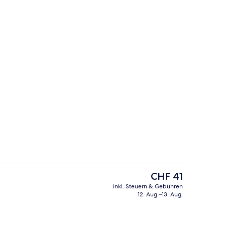
h
Luxury-Zimmer
Der
CHF 41
aktuelle
inkl. Steuern & Gebühren
Preis
12. Aug.–13. Aug.
Handtücher, Seife, Shampoo
Fassade der Unterkunft
beträgt
CHF 41.