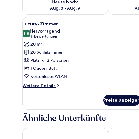
Heute Nacht
Aug. 8 - Aug. 9
Au
Alle
Ein modernes Schlafzimmer mi
9
Luxury-Zimmer
Fotos
Hervorragend
für
8.8
8.8 von 10
(41
41 Bewertungen
Luxury-
Bewertungen)
20 m²
Zimmer
20 Schlafzimmer
anzeigen
Platz für 2 Personen
1 Queen-Bett
Kostenloses WLAN
Weitere
Weitere Details
Details
für
Preise anzeige
Luxury-
Zimmer
Ähnliche Unterkünfte
Hotel Wellintown
MISION 11