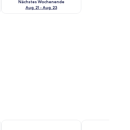
Nächstes Wochenende
Aug. 21 - Aug. 23
aanlage an der Wand.
roßen Bett, einem Nachttisch und einer Wand mit einer strukturierten Ober
Hotel West Plaza
Aqua Rio Hotel