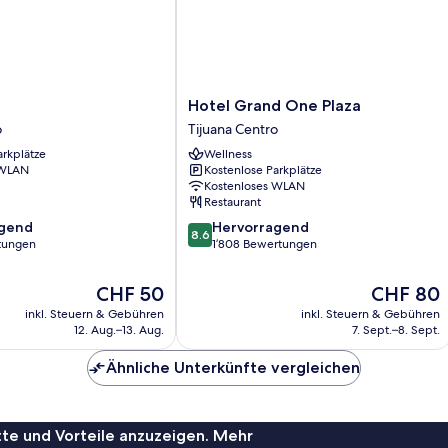
Hotel
Hotel Grand One Plaza
Grand
o
Tijuana Centro
One
arkplätze
Wellness
Plaza
 WLAN
Kostenlose Parkplätze
Tijuana
Kostenloses WLAN
Centro
Restaurant
8.6
agend
Hervorragend
8.6
von
rtungen
1’808 Bewertungen
10,
,
Hervorragend,
Der
Der
CHF 50
CHF 80
1’808
Preis
Preis
inkl. Steuern & Gebühren
inkl. Steuern & Gebühren
Bewertungen
beträgt
beträgt
12. Aug.–13. Aug.
7. Sept.–8. Sept.
CHF 50
CHF 80
Ähnliche Unterkünfte vergleichen
te und Vorteile anzuzeigen. Mehr