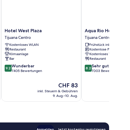
Hotel
Aqua
Hotel West Plaza
Aqua Rio Hotel
West
Rio
Tijuana Centro
Tijuana Centro
Plaza
Hotel
Kostenloses WLAN
Frühstück inbegriffen
Tijuana
Tijuana
Restaurant
Kostenlose Parkplätze
Centro
Centro
Klimaanlage
Kostenloses WLAN
Bar
Restaurant
9.2
8.2
Wunderbar
Sehr gut
9.2
8.2
von
von
1’405 Bewertungen
1’003 Bewertungen
10,
10,
Wunderbar,
Sehr
Der
CHF 83
1’405
gut,
Preis
inkl. Steuern & Gebühren
inkl. S
Bewertungen
1’003
beträgt
9. Aug.–10. Aug.
Bewertungen
CHF 83
Anmelden
Jetzt kostenlos registrieren