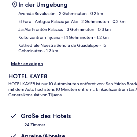
In der Umgebung
Avenida Revolución
- 2 Gehminuten
- 0.2 km
El Foro - Antiguo Palacio jai-Alai
- 2 Gehminuten
- 0.2 km
Kar
Jai Alai Frontón Palacios
- 3 Gehminuten
- 0.3 km
Kulturzentrum Tijuana
- 14 Gehminuten
- 1.2 km
Kathedrale Nuestra Señora de Guadalupe
- 15
Gehminuten
- 1.3 km
Mehr anzeigen
HOTEL KAYE8
HOTEL KAYE8 ist nur 10 Autominuten entfernt von: San Ysidro Bord
mit dem Auto höchstens 10 Minuten entfernt: Einkaufszentrum Las
Generalkonsulat von Tijuana.
Größe des Hotels
24 Zimmer
Anreise/Abreise