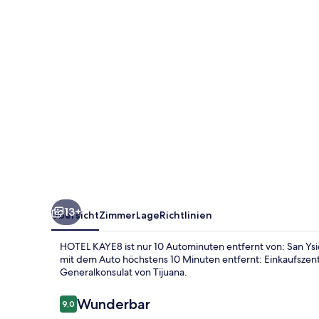
13+
Übersicht
Zimmer
Lage
Richtlinien
HOTEL KAYE8 ist nur 10 Autominuten entfernt von: San Ysi
mit dem Auto höchstens 10 Minuten entfernt: Einkaufsze
Generalkonsulat von Tijuana.
Bewertungen
Wunderbar
9,0
9,0 von 10.