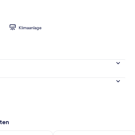
traucher
Klimaanlage
aten
 - Aug. 9.
 Verfügbarkeit für morgen, Aug. 9 - Aug. 10.
Überprüfe die Verfügbarkeit für dies