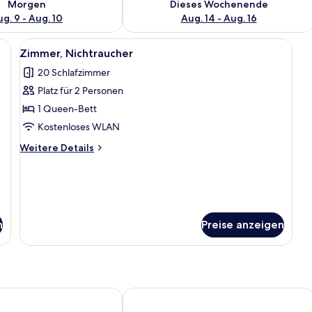
Morgen
Dieses Wochenende
g. 9 - Aug. 10
Aug. 14 - Aug. 16
t einem großen Bett, einem Holzkopfende, einem Nachttisch und einer Klim
Alle
Ein modernes Hotelzimmer mit einem g
8
Zimmer, Nichtraucher
Fotos
20 Schlafzimmer
für
Platz für 2 Personen
Zimmer,
Nichtraucher
1 Queen-Bett
anzeigen
Kostenloses WLAN
Weitere
Weitere Details
Details
für
Zimmer,
Nichtraucher
n
Preise anzeigen
Hotel Grand One Plaza