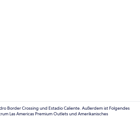
Innenbereic
dro Border Crossing und Estadio Caliente. Außerdem ist Folgendes
ntrum Las Americas Premium Outlets und Amerikanisches
Badewanne, 