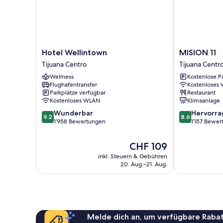
Hotel
MISION
Hotel Wellintown
MISION 11
Wellintown
11
Tijuana Centro
Tijuana Centr
Tijuana
Tijuana
Wellness
Kostenlose P
Centro
Centro
Flughafentransfer
Kostenloses
Parkplätze verfügbar
Restaurant
Kostenloses WLAN
Klimaanlage
9.2
8.6
Wunderbar
Hervorr
9.2
8.6
von
von
1’958 Bewertungen
1’157 Bewe
10,
10,
Wunderbar,
Hervorragend
Der
CHF 109
1’958
1’157
Preis
inkl. Steuern & Gebühren
Bewertungen
Bewertungen
beträgt
20. Aug.–21. Aug.
CHF 109
Melde dich an, um verfügbare Rabat