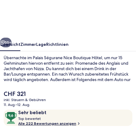
Ségurane
Nice
Boutique
Hôtel
rück
Weiter
55+
Übersicht
Zimmer
Lage
Richtlinien
Übernachte im Palais Ségurane Nice Boutique Hôtel, um nur 15
Gehminuten hiervon entfernt zu sein: Promenade des Anglais und
Jachthafen von Nizza. Du kannst dich bei einem Drink in der
Bar/Lounge entspannen. Ein nach Wunsch zubereitetes Frühstück
wird täglich angeboten. Außerdem ist Folgendes mit dem Auto nur
5 Minuten entfernt: Place Masséna und Nice Étoile
Einkaufszentrum. Die öffentlichen Verkehrsmittel sind nur einen
Der
CHF 321
kurzen Fußmarsch entfernt: Zur S-Bahn-Station Garibaldi sind es 5
aktuelle
inkl. Steuern & Gebühren
Minuten und zur S-Bahn-Station Cathédrale-Vieille Ville 7 Minuten.
Preis
11. Aug.–12. Aug.
Suite Segurane
beträgt
Bewertungen
9,6
Sehr beliebt
CHF 321.
T
von
Top bewertet
o
Alle 222 Bewertungen anzeigen
10,
p
Sehr