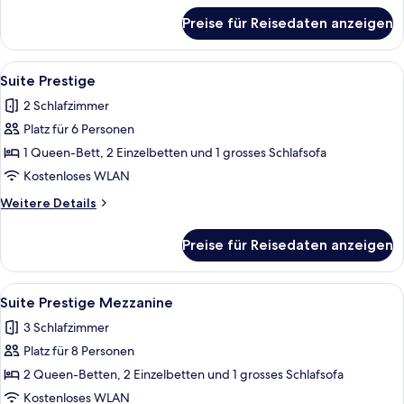
für
Preise für Reisedaten anzeigen
Suite
Deluxe
Mezzanine
Alle
Ein modernes Hotelzimmer mit Essber
7
Suite Prestige
Fotos
2 Schlafzimmer
für
Platz für 6 Personen
Suite
Prestige
1 Queen-Bett, 2 Einzelbetten und 1 grosses Schlafsofa
anzeigen
Kostenloses WLAN
Weitere
Weitere Details
Details
für
Preise für Reisedaten anzeigen
Suite
Prestige
Alle
Ein modernes Wohnzimmer mit Essberei
8
Suite Prestige Mezzanine
Fotos
3 Schlafzimmer
für
Platz für 8 Personen
Suite
Prestige
2 Queen-Betten, 2 Einzelbetten und 1 grosses Schlafsofa
Mezzanine
Kostenloses WLAN