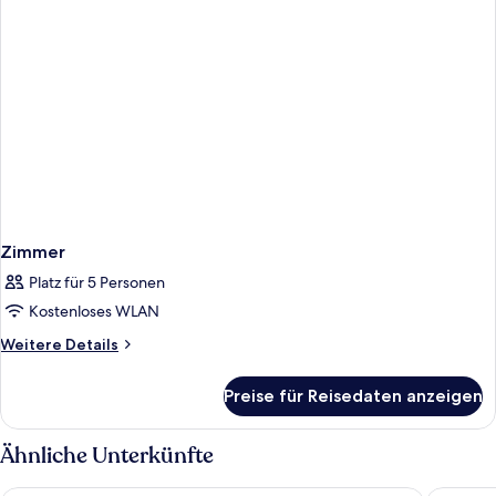
Zimmer
Platz für 5 Personen
Kostenloses WLAN
Weitere
Weitere Details
Details
für
Preise für Reisedaten anzeigen
Zimmer
Ähnliche Unterkünfte