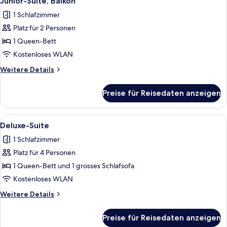
Junior-Suite, Balkon
Fotos
1 Schlafzimmer
für
Platz für 2 Personen
Junior-
Suite,
1 Queen-Bett
Balkon
Kostenloses WLAN
anzeigen
Weitere
Weitere Details
Details
für
Preise für Reisedaten anzeigen
Junior-
Suite,
Balkon
Alle
Ein Hotelzimmer mit einem großen Bett
5
Deluxe-Suite
Fotos
1 Schlafzimmer
für
Platz für 4 Personen
Deluxe-
Suite
1 Queen-Bett und 1 grosses Schlafsofa
anzeigen
Kostenloses WLAN
Weitere
Weitere Details
Details
für
Preise für Reisedaten anzeigen
Deluxe-