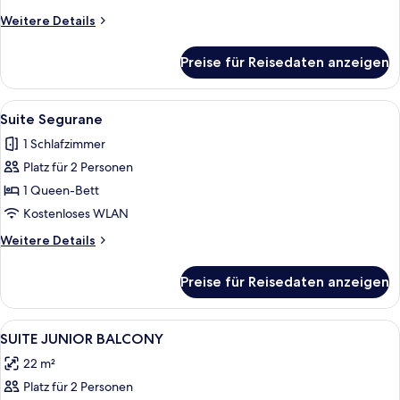
anzeigen
Weitere
Weitere Details
Details
für
Preise für Reisedaten anzeigen
Suite
Prestige
Mezzanine
Alle
Ein modernes Hotelzimmer mit einem 
7
Suite Segurane
Fotos
1 Schlafzimmer
für
Platz für 2 Personen
Suite
Segurane
1 Queen-Bett
anzeigen
Kostenloses WLAN
Weitere
Weitere Details
Details
für
Preise für Reisedaten anzeigen
Suite
Segurane
Alle
Hochwertige Bettwaren, Pillowtop-Be
4
SUITE JUNIOR BALCONY
Fotos
22 m²
für
Platz für 2 Personen
SUITE