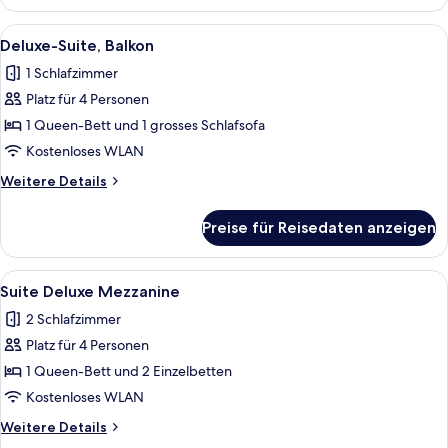
Suite
Alle
Ein Hotelzimmer mit einem großen Be
5
Deluxe-Suite, Balkon
Fotos
1 Schlafzimmer
für
Platz für 4 Personen
Deluxe-
Suite,
1 Queen-Bett und 1 grosses Schlafsofa
Balkon
Kostenloses WLAN
anzeigen
Weitere
Weitere Details
Details
für
Preise für Reisedaten anzeigen
Deluxe-
Suite,
Balkon
Alle
Ein modernes Hotelzimmer mit Essbere
7
Suite Deluxe Mezzanine
Fotos
2 Schlafzimmer
für
Platz für 4 Personen
Suite
Deluxe
1 Queen-Bett und 2 Einzelbetten
Mezzanine
Kostenloses WLAN
anzeigen
Weitere
Weitere Details
Details