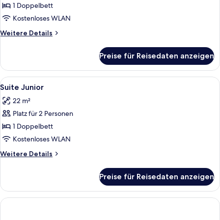
JUNIOR
1 Doppelbett
BALCONY
Kostenloses WLAN
anzeigen
Weitere
Weitere Details
Details
für
Preise für Reisedaten anzeigen
SUITE
JUNIOR
BALCONY
Alle
Hochwertige Bettwaren, Pillowtop-Be
4
Suite Junior
Fotos
22 m²
für
Platz für 2 Personen
Suite
Junior
1 Doppelbett
anzeigen
Kostenloses WLAN
Weitere
Weitere Details
Details
für
Preise für Reisedaten anzeigen
Suite
Junior