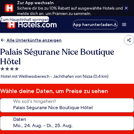
Zur App wechseln
Sichere dir bis zu 10% Rabatt auf ausgewählte Hotels und
melde dich an, um Prämien zu sammeln.
Zum Hauptinhalt springen
App herunterladen
Alle Unterkünfte anzeigen
Palais Ségurane Nice Boutique
Hôtel
4.0-
Sterne-
Hotel mit Wellnessbereich - Jachthafen von Nizza (0,4 km)
Unterkunft
Wähle deine Daten, um Preise zu sehen
Wo soll’s hingehen?
Daten