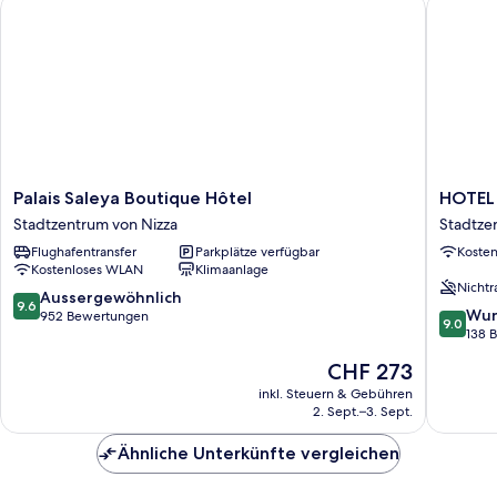
Palais Saleya Boutique Hôtel
HOTEL 
Palais
HOTEL
Palais Saleya Boutique Hôtel
HOTEL
Saleya
AMBAS
Stadtzentrum von Nizza
Stadtze
Boutique
NICE
Flughafentransfer
Parkplätze verfügbar
Koste
Hôtel
Stadtze
Kostenloses WLAN
Klimaanlage
Stadtzentrum
von
Nichtr
von
Nizza
9.6
Aussergewöhnlich
9.6
9.0
Nizza
Wun
von
952 Bewertungen
9.0
von
138 
10,
10,
Aussergewöhnlich,
Der
CHF 273
Wunder
952
Preis
138
inkl. Steuern & Gebühren
Bewertungen
beträgt
2. Sept.–3. Sept.
Bewert
CHF 273
Ähnliche Unterkünfte vergleichen