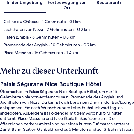
In der Umgebung
Fortbewegung vor
Restaurants
Ort
Colline du Château
- 1 Gehminute
- 0.1 km
Jachthafen von Nizza
- 2 Gehminuten
- 0.2 km
Hafen Lympia
- 3 Gehminuten
- 0.3 km
Promenade des Anglais
- 10 Gehminuten
- 0.9 km
Place Masséna
- 16 Gehminuten
- 1.4 km
Mehr zu dieser Unterkunft
Palais Ségurane Nice Boutique Hôtel
Übernachte im Palais Ségurane Nice Boutique Hôtel, um nur 15
Gehminuten hiervon entfernt zu sein: Promenade des Anglais und
Jachthafen von Nizza. Du kannst dich bei einem Drink in der Bar/Lounge
entspannen. Ein nach Wunsch zubereitetes Frühstück wird täglich
angeboten. Außerdem ist Folgendes mit dem Auto nur 5 Minuten
entfernt: Place Masséna und Nice Étoile Einkaufszentrum. Die
öffentlichen Verkehrsmittel sind nur einen kurzen Fußmarsch entfernt:
Zur S-Bahn-Station Garibaldi sind es 5 Minuten und zur S-Bahn-Station