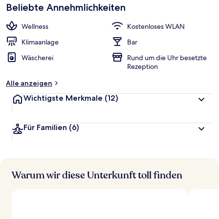
beliebt
Beliebte Annehmlichkeiten
b
e
w
Wellness
Kostenloses WLAN
e
r
Klimaanlage
Bar
t
Wäscherei
Rund um die Uhr besetzte
e
Rezeption
t
Alle anzeigen
Wichtigste Merkmale
(12)
Für Familien
(6)
Warum wir diese Unterkunft toll finden