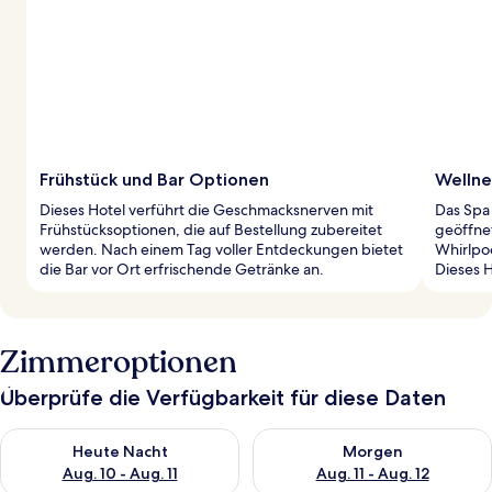
Frühstück und Bar Optionen
Wellne
Dieses Hotel verführt die Geschmacksnerven mit
Das Spa 
Frühstücksoptionen, die auf Bestellung zubereitet
geöffne
werden. Nach einem Tag voller Entdeckungen bietet
Whirlpo
die Bar vor Ort erfrischende Getränke an.
Dieses H
Zimmeroptionen
Überprüfe die Verfügbarkeit für diese Daten
Überprüfe die Verfügbarkeit für heute Nacht, Aug. 10 - Aug. 11
Überprüfe die Verfügbarkeit fü
Heute Nacht
Morgen
Aug. 10 - Aug. 11
Aug. 11 - Aug. 12