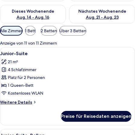
Überprüfe die Verfügbarkeit für dieses Wochenende, Aug. 14 -
Überprüfe die Verfügbarkeit f
Dieses Wochenende
Nächstes Wochenende
Aug. 14 - Aug. 16
Aug. 21 - Aug. 23
Verfügbare
Alle Zimmer
1 Bett
2 Betten
Über 3 Betten
Filter
für
Anzeige von 11 von 11 Zimmern
Zimmer
Alle
Ein modernes Hotelzimmer mit einem gr
6
Junior-Suite
Fotos
21 m²
für
4 Schlafzimmer
Junior-
Suite
Platz für 2 Personen
anzeigen
1 Queen-Bett
Kostenloses WLAN
Weitere
Weitere Details
Details
für
Preise für Reisedaten anzeigen
Junior-
Suite
Alle
Ein modernes Hotelzimmer mit einem gr
7