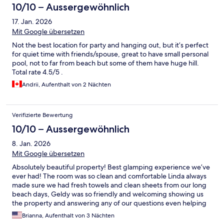
10/10 – Aussergewöhnlich
17. Jan. 2026
Mit Google übersetzen
Not the best location for party and hanging out, but it’s perfect
for quiet time with friends/spouse, great to have small personal
pool, not to far from beach but some of them have huge hill.
Total rate 4.5/5 .
Andrii, Aufenthalt von 2 Nächten
Verifizierte Bewertung
10/10 – Aussergewöhnlich
8. Jan. 2026
Mit Google übersetzen
Absolutely beautiful property! Best glamping experience we’ve
ever had! The room was so clean and comfortable Linda always
made sure we had fresh towels and clean sheets from our long
beach days, Geldy was so friendly and welcoming showing us
the property and answering any of our questions even helping
us get a taxi to the airport after hours. The complementary
Brianna, Aufenthalt von 3 Nächten
breakfast was so good a great way to start our Costa Ricans