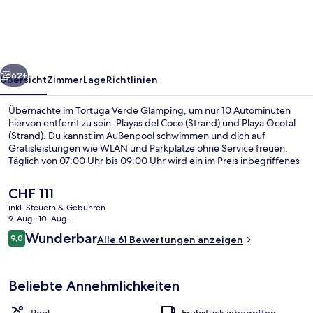
rück
Weiter
62+
Übersicht
Zimmer
Lage
Richtlinien
Übernachte im Tortuga Verde Glamping, um nur 10 Autominuten
hiervon entfernt zu sein: Playas del Coco (Strand) und Playa Ocotal
(Strand). Du kannst im Außenpool schwimmen und dich auf
Gratisleistungen wie WLAN und Parkplätze ohne Service freuen.
Täglich von 07:00 Uhr bis 09:00 Uhr wird ein im Preis inbegriffenes
großes Frühstück serviert.
Der
CHF 111
aktuelle
inkl. Steuern & Gebühren
Preis
9. Aug.–10. Aug.
Außenpool
beträgt
Bewertungen
Wunderbar
9,0
Alle 61 Bewertungen anzeigen
CHF 111.
9,0 von 10.
Beliebte Annehmlichkeiten