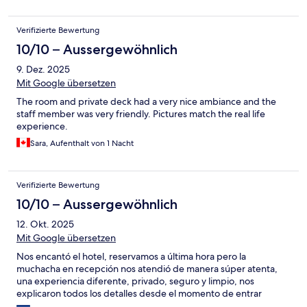
morning with local and delicious food! 10/10 would recommend
this place will definitely be adding to our list of places can’t wait
Verifizierte Bewertung
to come back!
10/10 – Aussergewöhnlich
9. Dez. 2025
Mit Google übersetzen
The room and private deck had a very nice ambiance and the
staff member was very friendly. Pictures match the real life
experience.
Sara, Aufenthalt von 1 Nacht
Verifizierte Bewertung
10/10 – Aussergewöhnlich
12. Okt. 2025
Mit Google übersetzen
Nos encantó el hotel, reservamos a última hora pero la
muchacha en recepción nos atendió de manera súper atenta,
una experiencia diferente, privado, seguro y limpio, nos
explicaron todos los detalles desde el momento de entrar