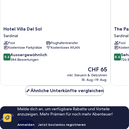
Hotel
The
Hotel Villa Del Sol
The Pa
Villa
Palms
Sardinal
Sardinal
Del
At
Pool
Flughafentransfer
Pool
Sol
Coco
Kostenlose Parkplätze
Kostenloses WLAN
Kosten
Sardinal
Beach
Sardinal
9.4
8.4
Aussergewöhnlich
Seh
9.4
8.4
von
von
384 Bewertungen
726 
10,
10,
Der
CHF 65
Aussergewöhnlich,
Sehr
Preis
384
gut,
inkl. Steuern & Gebühren
beträgt
18. Aug.–19. Aug.
Bewertungen
726
CHF 65
Bewert
Ähnliche Unterkünfte vergleichen
Melde dich an, um verfügbare Rabatte und Vorteile
anzuzeigen. Mehr Prämien für noch mehr Abenteuer!
Anmelden
Jetzt kostenlos registrieren