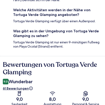
Fahrt) befindet sich in der Nähe.
Welche Aktivitäten werden in der Nähe von
Tortuga Verde Glamping angeboten?
Tortuga Verde Glamping verfügt über einen Außenpool.
Was gibt es in der Umgebung von Tortuga Verde
Glamping zu sehen?
Tortuga Verde Glamping ist nur einen 9-minütigen Fußweg
von Playa Ocotal (Strand) entfernt.
Bewertungen von Tortuga Verde
Bewertungen
Glamping
Wunderbar
9,0
61 Bewertungen
9,0
8,0
9,0
Sauberkeit
Ausstattung
Personal & Service