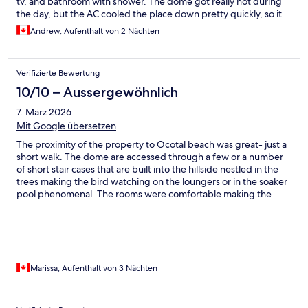
tv, and bathroom with shower. The dome got really hot during
the day, but the AC cooled the place down pretty quickly, so it
wasn't an issue. The space outside on the deck was great - two
Andrew, Aufenthalt von 2 Nächten
loungers and a small plunge pool to cool off. There was a small
conscience store a 2 minute walk away, so great to buy some
drinks/snacks and relax in your private space. Breakfast was
Verifizierte Bewertung
served each morning on a small patio area, and was good value,
and prepared fresh. The property is also a 10 minute walk from
10/10 – Aussergewöhnlich
the beach, so easy to access.
7. März 2026
Mit Google übersetzen
The proximity of the property to Ocotal beach was great- just a
short walk. The dome are accessed through a few or a number
of short stair cases that are built into the hillside nestled in the
trees making the bird watching on the loungers or in the soaker
pool phenomenal. The rooms were comfortable making the
best use of the space. The air conditioner worked very well to
the point that we were chilly in the middle of the night- a first on
a trip down south. The breakfast was included which consisted
of eggs (made to order), rice and beans and sausage
complemented with fresh fruit- papaya, watermelon,
pineapple. There’s also coffee, juice, tea, toast, jams and cereals
Marissa, Aufenthalt von 3 Nächten
available. We would definitely stay there again if we were in the
area.