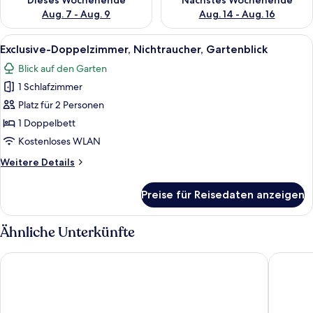
Dieses Wochenende
Nächstes Wochenende
Aug. 7 - Aug. 9
Aug. 14 - Aug. 16
Alle
Eine Holzterrasse mit Whirlpool, Lie
27
Exclusive-Doppelzimmer, Nichtraucher, Gartenblick
Fotos
Blick auf den Garten
für
1 Schlafzimmer
Exclusive-
Doppelzimmer,
Platz für 2 Personen
Nichtraucher,
1 Doppelbett
Gartenblick
Kostenloses WLAN
anzeigen
Weitere
Weitere Details
Details
für
Preise für Reisedaten anzeigen
Exclusive-
Doppelzimmer,
Nichtraucher,
Ähnliche Unterkünfte
Gartenblick
Hotel Villa Del Sol
The Palm