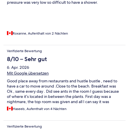
pressure was very low so difficult to have a shower.
Roxanne, Aufenthalt von 2 Nächten
Verifizierte Bewertung
8/10 – Sehr gut
6. Apr. 2026
Mit Google übersetzen
Good place away from restaurants and hustle bustle , need to
have a car to move around .Close to the beach. Breakfast was
Ok , same every day . Did see ants in the room I guess because
of where it’s located in between the plants. First day was a
nightmare, the top room was given and all I can say it was
terrible as all the animals came out and started to make noise
Haseeb, Aufenthalt von 4 Nächten
and going over domes . Couldn’t sleep at all , scared to even get
out as it’s dark and there is no phone in the room to contact the
reception. Keep in mind reception is only till 9 pm. Next
Verifizierte Bewertung
morning they were able to switch us to the bottom dome and it