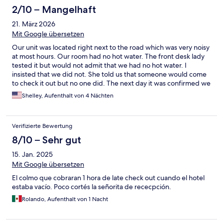
was better but the small ants were every where. I guess the way
2/10 – Mangelhaft
it’s built , just keep that in mind if you are ok with One more
21. März 2026
thing property is located right beside the road and a lot of
traffic early morning you hear and late evening so if you are a
Mit Google übersetzen
light sleeper then it could impact your sleep. Overall not bad .
Our unit was located right next to the road which was very noisy
at most hours. Our room had no hot water. The front desk lady
tested it but would not admit that we had no hot water. I
insisted that we did not. She told us that someone would come
to check it out but no one did. The next day it was confirmed we
had no hot water. I told her we wished to leave and asked for a
Shelley, Aufenthalt von 4 Nächten
refund because of this and she said there are no refunds. I tried
to contact the owners and hotel.com but no one would help me.
We left and now I’m disputing the charge with my credit card
Verifizierte Bewertung
company. This place sucks. The plastic dome smells horrible and
is 100x worse during the hot sun. It smelled poisonous inside.
8/10 – Sehr gut
The AC blows down on the bed and smells as well. I say sleeping
15. Jan. 2025
in your car would be better than at this place. Less smelly, too.
Mit Google übersetzen
El colmo que cobraran 1 hora de late check out cuando el hotel
estaba vacío. Poco cortés la señorita de rececpción.
Rolando, Aufenthalt von 1 Nacht