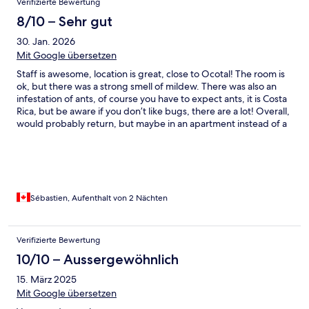
Verifizierte Bewertung
8/10 – Sehr gut
30. Jan. 2026
Mit Google übersetzen
Staff is awesome, location is great, close to Ocotal! The room is
ok, but there was a strong smell of mildew. There was also an
infestation of ants, of course you have to expect ants, it is Costa
Rica, but be aware if you don’t like bugs, there are a lot! Overall,
would probably return, but maybe in an apartment instead of a
dome tent, which got pretty noisy early in the morning!
Sébastien, Aufenthalt von 2 Nächten
Verifizierte Bewertung
10/10 – Aussergewöhnlich
15. März 2025
Mit Google übersetzen