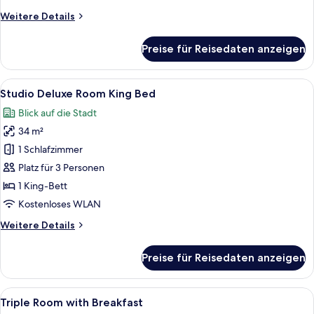
anzeigen
Weitere
Weitere Details
Details
für
Preise für Reisedaten anzeigen
Studio
Standard
(Floor
Alle
Ein modernes Hotelzimmer mit Bett, S
22
2-
Studio Deluxe Room King Bed
Fotos
4)
Blick auf die Stadt
für
34 m²
Studio
Deluxe
1 Schlafzimmer
Room
Platz für 3 Personen
King
1 King-Bett
Bed
Kostenloses WLAN
anzeigen
Weitere
Weitere Details
Details
für
Preise für Reisedaten anzeigen
Studio
Deluxe
Room
Alle
Ein Hotelzimmer mit zwei Betten, eine
20
King
Triple Room with Breakfast
Fotos
Bed