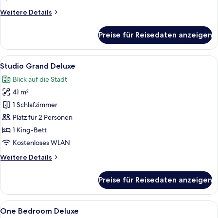
Weitere
Weitere Details
Details
für
Preise für Reisedaten anzeigen
Two
Bedroom
Suite
Alle
Ein modernes Hotelzimmer mit Schreibt
25
Studio Grand Deluxe
Fotos
Blick auf die Stadt
für
41 m²
Studio
Grand
1 Schlafzimmer
Deluxe
Platz für 2 Personen
anzeigen
1 King-Bett
Kostenloses WLAN
Weitere
Weitere Details
Details
für
Preise für Reisedaten anzeigen
Studio
Grand
Deluxe
Alle
Ein modernes Hotelzimmer mit einem gr
26
One Bedroom Deluxe
Fotos