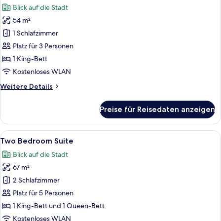
Bed
Blick auf die Stadt
für
54 m²
One
Bedroom
1 Schlafzimmer
Grand
Platz für 3 Personen
Deluxe
1 King-Bett
anzeigen
Kostenloses WLAN
Weitere
Weitere Details
Details
für
Preise für Reisedaten anzeigen
One
Bedroom
Grand
Alle
Two Bedroom Suite
27
Deluxe
Two Bedroom Suite
Fotos
Blick auf die Stadt
für
67 m²
Two
Bedroom
2 Schlafzimmer
Suite
Platz für 5 Personen
anzeigen
1 King-Bett und 1 Queen-Bett
Kostenloses WLAN