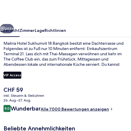
18
Bangkok
rück
Weiter
203+
Übersicht
Zimmer
Lage
Richtlinien
Maitria Hotel Sukhumvit 18 Bangkok besitzt eine Dachterrasse und
Folgendes ist zu Fuß nur 10 Minuten entfernt: Einkaufszentrum
Terminal 21. Lass dich mit Thai-Massagen verwöhnen und kehr im
The Coffee Club ein, das zum Frühstück, Mittagessen und
Abendessen lokale und internationale Küche serviert. Du kannst
dich auf einen Außenpool und ein Fitnesscenter freuen. Die Zimmer
sind mit Kühlschränken und Mikrowellen versehen. Anderen
VIP Access
Reisenden gefallen das hilfsbereite Personal und die Lage sehr gut.
Die Unterkunft ist nur einen kurzen Fußmarsch von den öffentlichen
Der
CHF 59
Verkehrsmitteln entfernt: Zur U-Bahn läuft man 6 Minuten (U-Bahn-
Frühstück, Mittagessen, Abendessen 
aktuelle
Station Sukhumvit) bzw. 6 Minuten (S-Bahn-Station Asok).
inkl. Steuern & Gebühren
Preis
26. Aug.–27. Aug.
beträgt
Bewertungen
Wunderbar
9,0
Alle 1'000 Bewertungen anzeigen
CHF 59.
9,0 von 10.
Beliebte Annehmlichkeiten