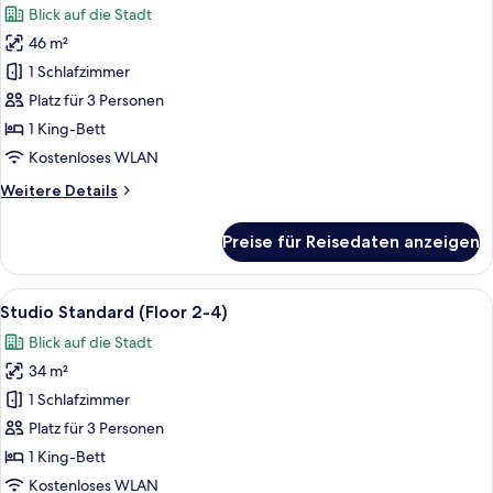
Blick auf die Stadt
für
46 m²
One
Bedroom
1 Schlafzimmer
Deluxe
Platz für 3 Personen
anzeigen
1 King-Bett
Kostenloses WLAN
Weitere
Weitere Details
Details
für
Preise für Reisedaten anzeigen
One
Bedroom
Deluxe
Alle
Ein modernes Hotelzimmer mit einem g
22
Studio Standard (Floor 2-4)
Fotos
Blick auf die Stadt
für
34 m²
Studio
Standard
1 Schlafzimmer
(Floor
Platz für 3 Personen
2-
1 King-Bett
4)
Kostenloses WLAN