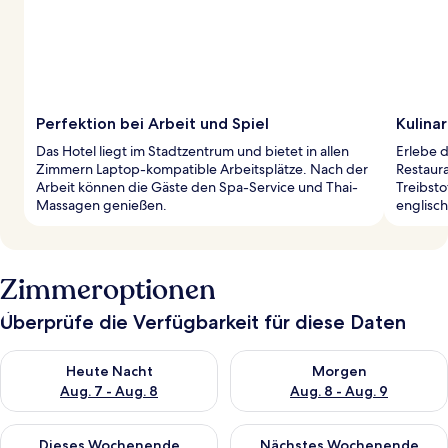
Perfektion bei Arbeit und Spiel
Kulina
Das Hotel liegt im Stadtzentrum und bietet in allen
Erlebe d
Zimmern Laptop-kompatible Arbeitsplätze. Nach der
Restaur
Arbeit können die Gäste den Spa-Service und Thai-
Treibsto
Massagen genießen.
englisch
Zimmeroptionen
Überprüfe die Verfügbarkeit für diese Daten
Überprüfe die Verfügbarkeit für heute Nacht, Aug. 7 - Aug. 8.
Überprüfe die Verfügbarkeit f
Heute Nacht
Morgen
Aug. 7 - Aug. 8
Aug. 8 - Aug. 9
Überprüfe die Verfügbarkeit für dieses Wochenende, Aug. 7 - 
Überprüfe die Verfügbarkeit f
Dieses Wochenende
Nächstes Wochenende