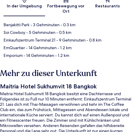
Karte
In der Umgebung
Fortbewegung vor
Restaurants
Ort
Benjakitti Park
- 3 Gehminuten
- 0.3 km
Soi Cowboy
- 5 Gehminuten
- 0.5 km
Einkaufszentrum Terminal 21
- 9 Gehminuten
- 0.8 km
EmQuartier
- 14 Gehminuten
- 1.2 km
Emporium
- 14 Gehminuten
- 1.2 km
Mehr zu dieser Unterkunft
Maitria Hotel Sukhumvit 18 Bangkok
Maitria Hotel Sukhumvit 18 Bangkok besitzt eine Dachterrasse und
Folgendes ist zu Fuß nur 10 Minuten entfernt: Einkaufszentrum Terminal
21. Lass dich mit Thai-Massagen verwöhnen und kehr im The Coffee
Club ein, das zum Frühstück, Mittagessen und Abendessen lokale und
internationale Küche serviert. Du kannst dich auf einen Außenpool und
ein Fitnesscenter freuen. Die Zimmer sind mit Kühlschränken und
Mikrowellen versehen. Anderen Reisenden gefallen das hilfsbereite
Personal und die Lage sehr gut. Die Unterkunft ist nur einen kurzen