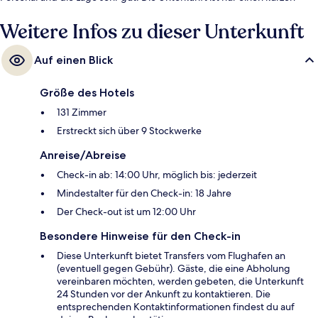
Fußmarsch von den öffentlichen Verkehrsmitteln entfernt: Zur U-Bahn
läuft man 6 Minuten (U-Bahn-Station Sukhumvit) bzw. 6 Minuten (S-
Weitere Infos zu dieser Unterkunft
Bahn-Station Asok).
Auf einen Blick
Größe des Hotels
131 Zimmer
Erstreckt sich über 9 Stockwerke
Anreise/Abreise
Check-in ab: 14:00 Uhr, möglich bis: jederzeit
Mindestalter für den Check-in: 18 Jahre
Der Check-out ist um 12:00 Uhr
Besondere Hinweise für den Check-in
Diese Unterkunft bietet Transfers vom Flughafen an
(eventuell gegen Gebühr). Gäste, die eine Abholung
vereinbaren möchten, werden gebeten, die Unterkunft
24 Stunden vor der Ankunft zu kontaktieren. Die
entsprechenden Kontaktinformationen findest du auf