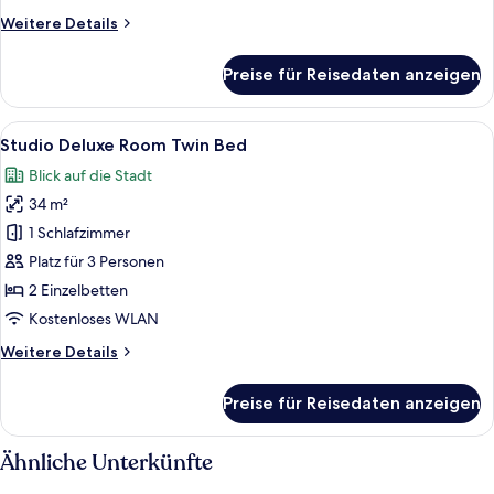
anzeigen
Weitere
Weitere Details
Details
für
Preise für Reisedaten anzeigen
Studio
Superior
Room
Alle
Ein modernes Hotelzimmer mit einem g
10
Twin
Studio Deluxe Room Twin Bed
Fotos
Bed
Blick auf die Stadt
für
34 m²
Studio
Deluxe
1 Schlafzimmer
Room
Platz für 3 Personen
Twin
2 Einzelbetten
Bed
Kostenloses WLAN
anzeigen
Weitere
Weitere Details
Details
für
Preise für Reisedaten anzeigen
Studio
Deluxe
Room
Ähnliche Unterkünfte
Twin
Bed