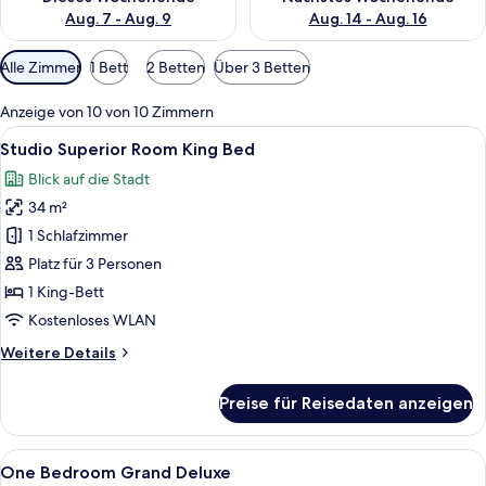
Aug. 7 - Aug. 9
Aug. 14 - Aug. 16
Verfügbare
Alle Zimmer
1 Bett
2 Betten
Über 3 Betten
Filter
für
Anzeige von 10 von 10 Zimmern
Zimmer
Alle
Ein modernes Hotelzimmer mit einem gr
22
Studio Superior Room King Bed
Fotos
Blick auf die Stadt
für
34 m²
Studio
Superior
1 Schlafzimmer
Room
Platz für 3 Personen
King
1 King-Bett
Bed
Kostenloses WLAN
anzeigen
Weitere
Weitere Details
Details
für
Preise für Reisedaten anzeigen
Studio
Superior
Room
Alle
Ein Hotelzimmer mit einem großen Bett
25
King
One Bedroom Grand Deluxe
Fotos