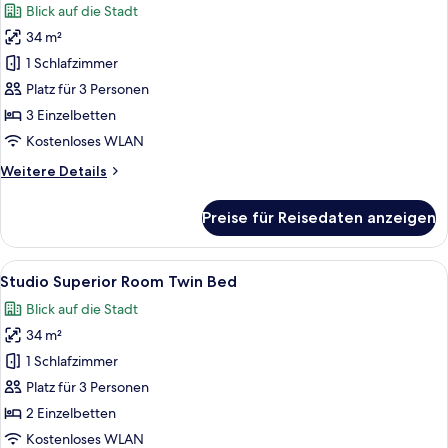
Blick auf die Stadt
für
34 m²
Triple
Room
1 Schlafzimmer
with
Platz für 3 Personen
Breakfast
3 Einzelbetten
anzeigen
Kostenloses WLAN
Weitere
Weitere Details
Details
für
Preise für Reisedaten anzeigen
Triple
Room
with
Alle
Ein Hotelzimmer mit zwei Betten, eine
8
Breakfast
Studio Superior Room Twin Bed
Fotos
Blick auf die Stadt
für
34 m²
Studio
Superior
1 Schlafzimmer
Room
Platz für 3 Personen
Twin
2 Einzelbetten
Bed
Kostenloses WLAN