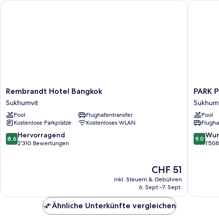
Rembrandt Hotel Bangkok
PARK PL
Rembrandt
PARK
Rembrandt Hotel Bangkok
PARK 
Hotel
PLAZA
Sukhumvit
Sukhumv
Bangkok
BANGK
Pool
Flughafentransfer
Pool
Sukhumvit
SOI
Kostenlose Parkplätze
Kostenloses WLAN
Flugha
18
Sukhumv
8.6
9.0
Hervorragend
Wun
8.6
9.0
von
von
2’310 Bewertungen
1’50
10,
10,
Hervorragend,
Wunder
Der
CHF 51
2’310
1’508
Preis
Bewertungen
Bewert
inkl. Steuern & Gebühren
beträgt
6. Sept.–7. Sept.
CHF 51
Ähnliche Unterkünfte vergleichen