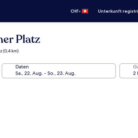
•
CHF
Unterkunft registr
er Platz
z (0,4 km)
Daten
G