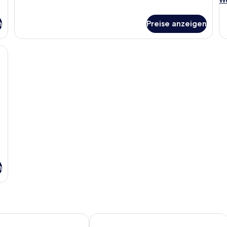
für
De
Zweibettzimmer
fü
n
Preise anzeigen
St
(F
Fo
 grauem Sofa, einem Glastisch und einem großen Fenster mit Vorhängen.
n
mited Edition
Berlin, a member of Radisson Individuals
Vienna House Easy by Wyndham Berli