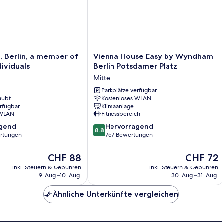
Vienna
n, Berlin, a member of
Vienna House Easy by Wyndham
House
dividuals
Berlin Potsdamer Platz
Easy
Mitte
by
Wyndham
Parkplätze verfügbar
aubt
Kostenloses WLAN
Berlin
erfügbar
Klimaanlage
Potsdamer
 WLAN
Fitnessbereich
Platz
8.8
agend
Mitte
Hervorragend
8.8
von
rtungen
757 Bewertungen
10,
,
Hervorragend,
Der
Der
CHF 88
CHF 72
757
Preis
Preis
inkl. Steuern & Gebühren
inkl. Steuern & Gebühren
Bewertungen
beträgt
beträgt
9. Aug.–10. Aug.
30. Aug.–31. Aug.
CHF 88
CHF 72
Ähnliche Unterkünfte vergleichen