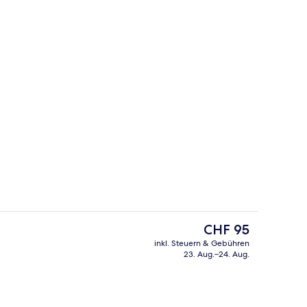
Unterkunft)
Aussenbereich
Der
CHF 95
aktuelle
inkl. Steuern & Gebühren
Preis
23. Aug.–24. Aug.
ppelzimmer
Lobby
beträgt
CHF 95.