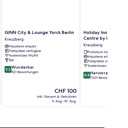
GINN
Holiday
GINN City & Lounge Yorck Berlin
Holiday Inn Express B
City
Inn
Centre by IHG
Kreuzberg
&
Express
Kreuzberg
Haustiere erlaubt
Lounge
Berlin
Parkplätze verfügbar
Yorck
City
Frühstück inbegriffen
Kostenloses WLAN
Haustiere erlaubt
Berlin
Centre
Bar
Parkplätze verfügbar
Kreuzberg
by
Kostenloses WLAN
9.2
Wunderbar
IHG
9.2
von
521 Bewertungen
8.8
Kreuzberg
Hervorragend
8.8
10,
von
1’001 Bewertungen
Wunderbar,
10,
521
Hervorragend,
Der
CHF 100
Bewertungen
1’001
Preis
inkl. Steuern & Gebühren
inkl. S
Bewertungen
beträgt
9. Aug.–10. Aug.
CHF 100