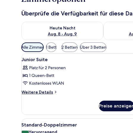
Überprüfe die Verfügbarkeit für diese D
Überprüfe die Verfügbarkeit für heute Nacht, Aug. 8
Überprüfe die
Heute Nacht
Aug. 8 - Aug. 9
Au
Verfügbare
Alle Zimmer
1 Bett
2 Betten
Über 3 Betten
Filter
Alle
Allergikerbettwaren, Zimmersaf
für
10
Junior Suite
Fotos
Zimmer
Platz für 2 Personen
für
1 Queen-Bett
Junior
Suite
Kostenloses WLAN
anzeigen
Weitere
Weitere Details
Details
für
Preise anzeige
Junior
Suite
Alle
Ein modernes Hotelzimmer mit B
13
Standard-Doppelzimmer
Fotos
Hervorragend