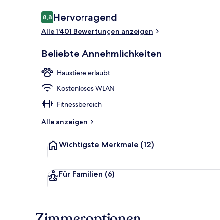
Bewertungen
Hervorragend
8,8
8,8 von 10.
Tägliches Fr
Alle 1'401 Bewertungen anzeigen
Beliebte Annehmlichkeiten
Haustiere erlaubt
Kostenloses WLAN
Fitnessbereich
Alle anzeigen
Wichtigste Merkmale
(12)
Für Familien
(6)
Zimmeroptionen