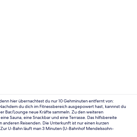
Bar (in der 
 denn hier übernachtest du nur 10 Gehminuten entfernt von:
Nachdem du dich im Fitnessbereich ausgepowert hast, kannnst du
 der Bar/Lounge neue Kräfte sammeln. Zu den weiteren
Superior-Do
eine Sauna, eine Snackbar und eine Terrasse. Das hilfsbereite
n anderen Reisenden. Die Unterkunft ist nur einen kurzen
t: Zur U-Bahn läuft man 3 Minuten (U-Bahnhof Mendelssohn-