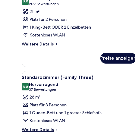
für
8.8
8.8 von 10
(209
209 Bewertungen
Standard-
Bewertungen)
21 m²
Doppelzimmer
Platz für 2 Personen
anzeigen
1 King-Bett ODER 2 Einzelbetten
Kostenloses WLAN
Weitere
Weitere Details
Details
für
Preise anzeige
Standard-
Doppelzimmer
Alle
Ein Hotelzimmer mit Bett, Schr
11
Standardzimmer (Family Three)
Fotos
Hervorragend
für
8.8
8.8 von 10
(37
37 Bewertungen
Standardzimmer
Bewertungen)
26 m²
(Family
Platz für 3 Personen
Three)
1 Queen-Bett und 1 grosses Schlafsofa
anzeigen
Kostenloses WLAN
Weitere
Weitere Details
Details