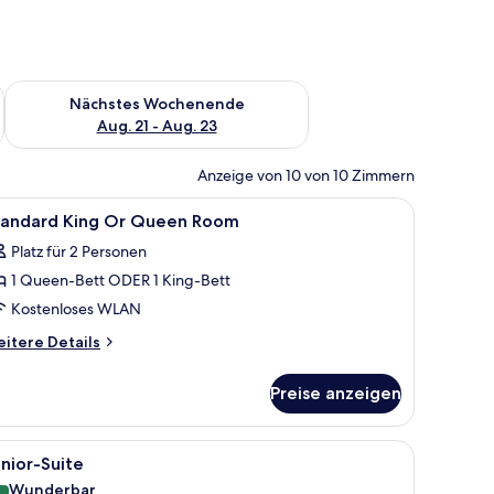
es Wochenende, Aug. 14 - Aug. 16.
Überprüfe die Verfügbarkeit für nächstes Wochenende, Aug. 2
Nächstes Wochenende
Aug. 21 - Aug. 23
Anzeige von 10 von 10 Zimmern
eibtisch
le
Allergikerbettwaren, Zimmersafe, Schreibtisc
9
tandard King Or Queen Room
otos
Platz für 2 Personen
ür
1 Queen-Bett ODER 1 King-Bett
tandard
ing
Kostenloses WLAN
r
itere
itere Details
ueen
tails
r
oom
Preise anzeigen
andard
nzeigen
ng
r
 auf die Stadt.
inem Bett, einem Schreibtisch mit Stuhl, einem Fernseher und einer Lampe.
le
Ein Hotelzimmer mit einer Couch, einem Bett,
10
ueen
nior-Suite
otos
oom
Wunderbar