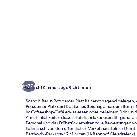
77+
Übersicht
Zimmer
Lage
Richtlinien
Scandic Berlin Potsdamer Platz ist hervorragend gelegen,
Potsdamer Platz und Deutsches Spionagemuseum Berlin. 
im Coffeeshop/Café etwas essen oder bei einem Drink in
Annehmlichkeiten dieses Hotels im luxuriösen Stil gehören 
Personal und das Frühstück erhalten tolle Bewertungen vo
Fußmarsch von den öffentlichen Verkehrsmitteln entfern
Bartholdy-Park) bzw. 7 Minuten (U-Bahnhof Gleisdreieck).