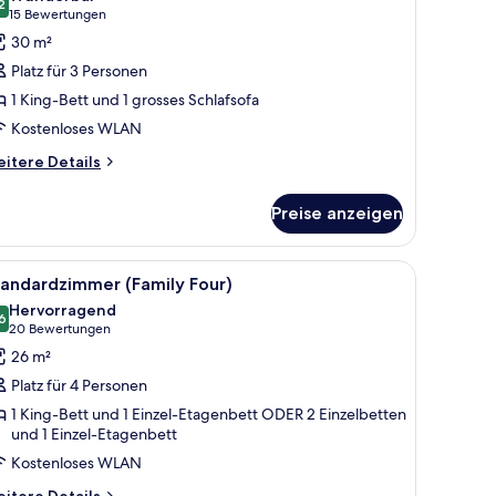
ür
2
9.2 von 10
(15
15 Bewertungen
unior-
Bewertungen)
30 m²
uite
Platz für 3 Personen
nzeigen
1 King-Bett und 1 grosses Schlafsofa
Kostenloses WLAN
itere
itere Details
tails
r
Preise anzeigen
nior-
ite
fernseher, Schreibtisch mit Stuhl, Bett mit zwei Kissen und einer kleinen Ar
le
Ein Hotelzimmer mit einem großen Bett, einem 
10
tandardzimmer (Family Four)
otos
Hervorragend
ür
6
8.6 von 10
(20
20 Bewertungen
tandardzimmer
Bewertungen)
26 m²
Family
Platz für 4 Personen
our)
1 King-Bett und 1 Einzel-Etagenbett ODER 2 Einzelbetten
nzeigen
und 1 Einzel-Etagenbett
Kostenloses WLAN
itere
itere Details