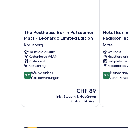
The
Hotel
The Posthouse Berlin Potsdamer
Hotel Berli
Posthouse
Berlin,
Platz - Leonardo Limited Edition
Radisson In
Berlin
Berlin,
Kreuzberg
Mitte
Potsdamer
a
Platz
Haustiere erlaubt
member
Wellness
Kostenloses WLAN
Haustiere erl
-
of
Restaurant
Parkplätze v
Leonardo
Radisson
Klimaanlage
Kostenloses
Limited
Individuals
9.2
8.6
Edition
Wunderbar
Mitte
Hervorr
9.2
8.6
von
von
Kreuzberg
1’011 Bewertungen
2’604 Bewe
10,
10,
Wunderbar,
Hervorragend
Der
CHF 89
1’011
2’604
Preis
inkl. Steuern & Gebühren
Bewertungen
Bewertungen
beträgt
13. Aug.–14. Aug.
CHF 89