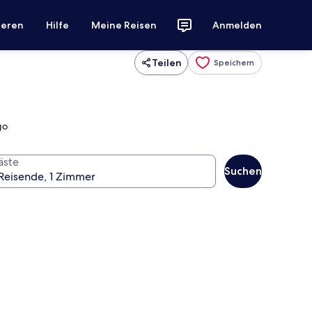
ieren
Hilfe
Meine Reisen
Anmelden
Teilen
Speichern
go
äste
Suchen