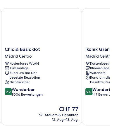
Chic & Basic dot
Ikonik Gran Via
Chic
Ikonik
Chic & Basic dot
Ikonik Gran Via
&
Gran
Madrid Centro
Madrid Centro
Basic
Via
Kostenloses WLAN
Kostenloses WLAN
dot
Madrid
Klimaanlage
Klimaanlage
Madrid
Centro
Rund um die Uhr
Wäscherei
Centro
besetzte Rezeption
Rund um die Uhr
Nichtraucher
besetzte Rezeption
9.2
9.0
Wunderbar
Wunderbar
9.2
9.0
von
von
1’006 Bewertungen
147 Bewertungen
10,
10,
Wunderbar,
Wunderbar,
Der
CHF 77
1’006
147
Preis
inkl. Steuern & Gebühren
inkl. S
Bewertungen
Bewertungen
beträgt
12. Aug.–13. Aug.
CHF 77