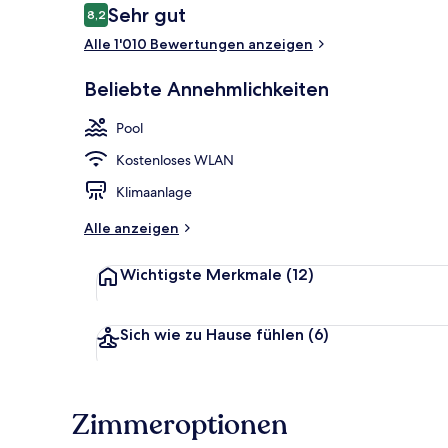
Bewertungen
Sehr gut
8,2
8,2 von 10.
Alle 1'010 Bewertungen anzeigen
Lobby
Beliebte Annehmlichkeiten
Pool
Kostenloses WLAN
Klimaanlage
Alle anzeigen
Wichtigste Merkmale
(12)
Sich wie zu Hause fühlen
(6)
Zimmeroptionen