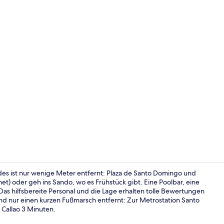
Fassade der
des ist nur wenige Meter entfernt: Plaza de Santo Domingo und
net) oder geh ins Sando, wo es Frühstück gibt. Eine Poolbar, eine
as hilfsbereite Personal und die Lage erhalten tolle Bewertungen
Sitzecke in 
ind nur einen kurzen Fußmarsch entfernt: Zur Metrostation Santo
 Callao 3 Minuten.