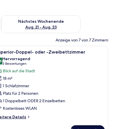
es Wochenende, Aug. 14 - Aug. 16.
Überprüfe die Verfügbarkeit für nächstes Wochenende, Aug. 2
Nächstes Wochenende
Aug. 21 - Aug. 23
Anzeige von 7 von 7 Zimmern
onturen.
tischlampen, einem Glastisch, einem Sessel, einem Fernseher und einer Tür 
le
Ein Hotelzimmer mit zwei Betten, einem Schre
10
uperior-Doppel- oder -Zweibettzimmer
otos
Hervorragend
ür
8
8.8 von 10
(3
3 Bewertungen
uperior-
Bewertungen)
Blick auf die Stadt
oppel-
18 m²
der
1 Schlafzimmer
Platz für 2 Personen
weibettzimmer
1 Doppelbett ODER 2 Einzelbetten
nzeigen
Kostenloses WLAN
itere
itere Details
tails
r