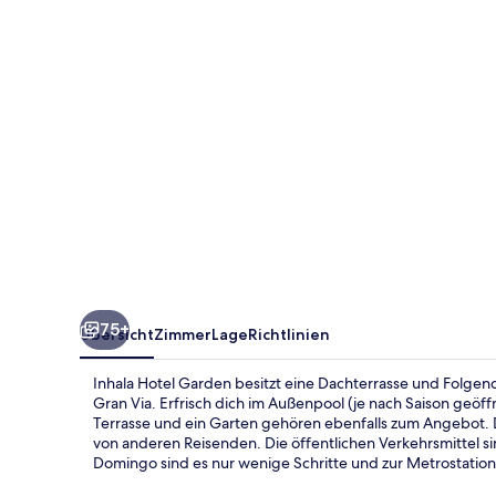
75+
Übersicht
Zimmer
Lage
Richtlinien
Inhala Hotel Garden besitzt eine Dachterrasse und Folgen
Gran Via. Erfrisch dich im Außenpool (je nach Saison geöff
Terrasse und ein Garten gehören ebenfalls zum Angebot. D
von anderen Reisenden. Die öffentlichen Verkehrsmittel s
Domingo sind es nur wenige Schritte und zur Metrostation