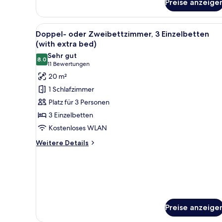
Doppelzimmer,
Preise anzeige
1
Queen-
Alle
Doppel- oder Zweibettzimmer, 
Bett
9
Doppel- oder Zweibettzimmer, 3 Einzelbetten
Fotos
(with extra bed)
für
Sehr gut
8.0
Doppel-
8.0 von 10
(11
11 Bewertungen
oder
Bewertungen)
20 m²
Zweibettzimmer,
1 Schlafzimmer
3 Einzelbetten
Platz für 3 Personen
(with
3 Einzelbetten
extra
Kostenloses WLAN
bed)
anzeigen
Weitere
Weitere Details
Details
für
Doppel-
oder
Zweibettzimmer,
3 Einzelbetten
(with
Preise anzeige
extra