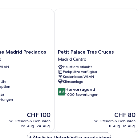
 Madrid Preciados
Petit Palace Tres Cruces
Petit
ne Madrid Preciados
Petit Palace Tres Cruces
Palace
o
Madrid Centro
Tres
 WLAN
Haustiere erlaubt
Cruces
Parkplätze verfügbar
Madrid
Kostenloses WLAN
Centro
 Uhr
Klimaanlage
eption
8.8
Hervorragend
8.8
ar
von
1’000 Bewertungen
rtungen
10,
Hervorragend,
1’000
Der
Der
CHF 100
CHF 80
Bewertungen
Preis
Preis
inkl. Steuern & Gebühren
inkl. Steuern & Gebühren
beträgt
beträgt
23. Aug.–24. Aug.
11. Aug.–12. Aug.
CHF 100
CHF 80
Ähnliche Unterkünfte vergleichen