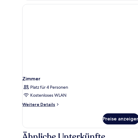
bed)
Zimmer
Platz für 4 Personen
Kostenloses WLAN
Weitere
Weitere Details
Details
für
Preise anzeige
Zimmer
Ähnliche Unterkünfte