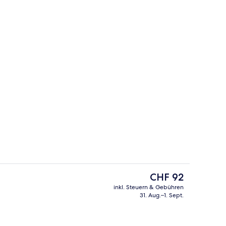
 Unterkunft
Außenpool (je nach Saison geöffnet)
Der
CHF 92
aktuelle
inkl. Steuern & Gebühren
Preis
31. Aug.–1. Sept.
der Lobby
Ausstattung der Unterkunft
beträgt
CHF 92.