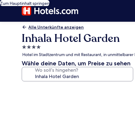
Zum Hauptinhalt springen
Alle Unterkünfte anzeigen
Inhala Hotel Garden
4.0-
Sterne-
Hotel im Stadtzentrum und mit Restaurant, in unmittelbar
Unterkunft
Wähle deine Daten, um Preise zu sehen
Wo soll’s hingehen?
Fotogalerie
von
Inhala
Hotel
Garden