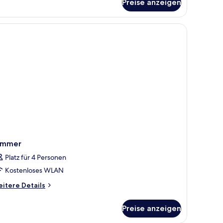
Preise anzeigen
perior-
ppel-
er
eibettzimmer
immer
Platz für 4 Personen
Kostenloses WLAN
itere
itere Details
tails
r
Preise anzeigen
immer