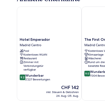
Hotel Emperador
The First One
Hotel
The
Hotel Emperador
The First O
Emperador
First
Madrid Centro
Madrid Centr
Madrid
One
Pool
Kostenloses
Centro
Madrid
Kostenloses WLAN
Klimaanlage
Preciados
Restaurant
Wäscherei
Madrid
Zimmer mit
Rund um die
Centro
Verbindungstür
besetzte Rez
verfügbar
9.0
Wunderb
9.0
9.2
Wunderbar
von
1’004 Bewe
9.2
von
2’227 Bewertungen
10,
10,
Wunderbar,
Der
CHF 142
Wunderbar,
1’004
Preis
2’227
inkl. Steuern & Gebühren
Bewertungen
beträgt
24. Aug.–25. Aug.
Bewertungen
CHF 142