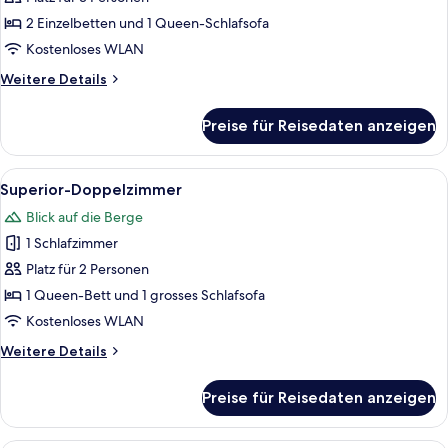
2 Einzelbetten und 1 Queen-Schlafsofa
Kostenloses WLAN
Weitere
Weitere Details
Details
für
Preise für Reisedaten anzeigen
Dreibettzimmer
Alle
Ein Hotelzimmer mit Bett, Schreibtisch
4
Superior-Doppelzimmer
Fotos
Blick auf die Berge
für
1 Schlafzimmer
Superior-
Doppelzimmer
Platz für 2 Personen
anzeigen
1 Queen-Bett und 1 grosses Schlafsofa
Kostenloses WLAN
Weitere
Weitere Details
Details
für
Preise für Reisedaten anzeigen
Superior-
Doppelzimmer
Zimmersafe, Schreibtisch, kostenlose