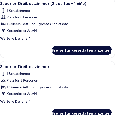
Alle
5
Superior-Dreibettzimmer (2 adultos + 1 niño)
Fotos
1 Schlafzimmer
für
Platz für 3 Personen
Superior-
Dreibettzimmer
1 Queen-Bett und 1 grosses Schlafsofa
(2
Kostenloses WLAN
adultos
Weitere
Weitere Details
+
Details
1
für
Preise für Reisedaten anzeigen
Superior-
niño)
Dreibettzimmer
anzeigen
(2
Alle
Zimmersafe, Schreibtisch, kostenlose
5
adultos
Superior-Dreibettzimmer
Fotos
+
1 Schlafzimmer
1
für
niño)
Platz für 3 Personen
Superior-
Dreibettzimmer
1 Queen-Bett und 1 grosses Schlafsofa
anzeigen
Kostenloses WLAN
Weitere
Weitere Details
Details
für
Preise für Reisedaten anzeigen
Superior-