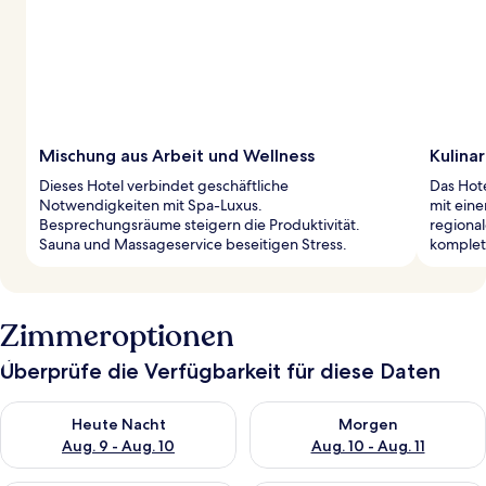
Mischung aus Arbeit und Wellness
Kulina
Dieses Hotel verbindet geschäftliche
Das Hote
Notwendigkeiten mit Spa-Luxus.
mit eine
Besprechungsräume steigern die Produktivität.
regional
Sauna und Massageservice beseitigen Stress.
komplett
Zimmeroptionen
Überprüfe die Verfügbarkeit für diese Daten
Überprüfe die Verfügbarkeit für heute Nacht, Aug. 9 - Aug. 10
Überprüfe die Verfügbarkeit fü
Heute Nacht
Morgen
Aug. 9 - Aug. 10
Aug. 10 - Aug. 11