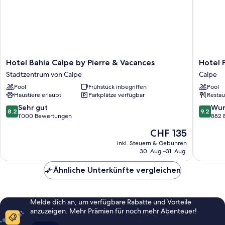
Hotel
Hotel
Hotel Bahía Calpe by Pierre & Vacances
Hotel 
Bahía
Porto
Stadtzentrum von Calpe
Calpe
Calpe
Calpe
Pool
Frühstück inbegriffen
Pool
by
Calpe
Haustiere erlaubt
Parkplätze verfügbar
Restau
Pierre
&
8.2
9.2
Sehr gut
Wun
8.2
9.2
Vacances
von
von
1’000 Bewertungen
882 
Stadtzentrum
10,
10,
Der
CHF 135
von
Sehr
Wunder
Preis
Calpe
gut,
882
inkl. Steuern & Gebühren
beträgt
30. Aug.–31. Aug.
1’000
Bewert
CHF 135
Bewertungen
Ähnliche Unterkünfte vergleichen
Melde dich an, um verfügbare Rabatte und Vorteile
anzuzeigen. Mehr Prämien für noch mehr Abenteuer!