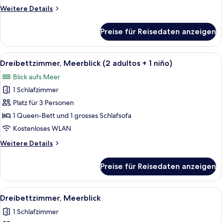
Weitere
Weitere Details
Details
für
Preise für Reisedaten anzeigen
Doppelzimmer,
Meerblick
Alle
Zimmersafe, Schreibtisch, kostenlose
5
Dreibettzimmer, Meerblick (2 adultos + 1 niño)
Fotos
Blick aufs Meer
für
1 Schlafzimmer
Dreibettzimmer,
Meerblick
Platz für 3 Personen
(2
1 Queen-Bett und 1 grosses Schlafsofa
adultos
Kostenloses WLAN
+
Weitere
Weitere Details
1
Details
niño)
für
Preise für Reisedaten anzeigen
Dreibettzimmer,
anzeigen
Meerblick
(2
Alle
Zimmersafe, Schreibtisch, kostenlose
5
adultos
Dreibettzimmer, Meerblick
Fotos
+
1 Schlafzimmer
1
für