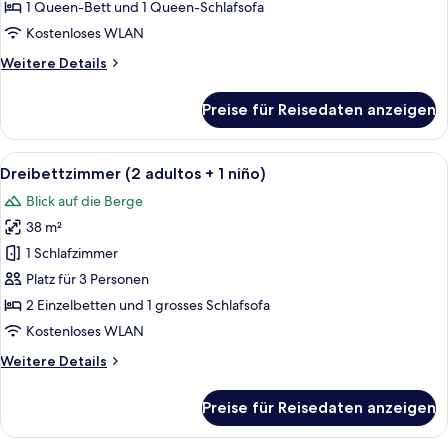
anzeigen
1 Queen-Bett und 1 Queen-Schlafsofa
Kostenloses WLAN
Weitere
Weitere Details
Details
für
Preise für Reisedaten anzeigen
Superior-
Doppelzimmer,
Meerblick
Alle
Zimmersafe, Schreibtisch, kostenlose
5
Dreibettzimmer (2 adultos + 1 niño)
Fotos
Blick auf die Berge
für
38 m²
Dreibettzimmer
(2
1 Schlafzimmer
adultos
Platz für 3 Personen
+
2 Einzelbetten und 1 grosses Schlafsofa
1
Kostenloses WLAN
niño)
Weitere
Weitere Details
anzeigen
Details
für
Preise für Reisedaten anzeigen
Dreibettzimmer
(2