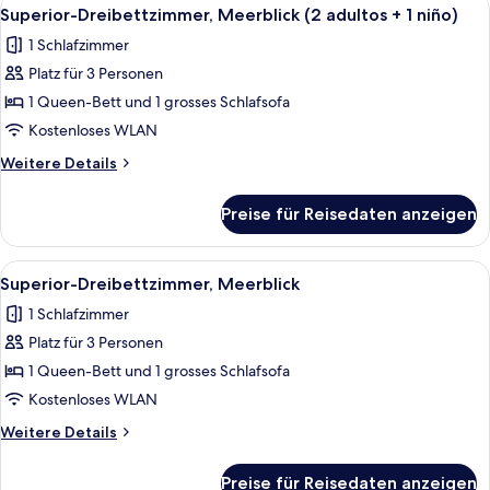
Alle
5
Superior-Dreibettzimmer, Meerblick (2 adultos + 1 niño)
Fotos
1 Schlafzimmer
für
Platz für 3 Personen
Superior-
Dreibettzimmer,
1 Queen-Bett und 1 grosses Schlafsofa
Meerblick
Kostenloses WLAN
(2
Weitere
Weitere Details
adultos
Details
+
für
Preise für Reisedaten anzeigen
Superior-
1
Dreibettzimmer,
niño)
Meerblick
Alle
Zimmersafe, Schreibtisch, kostenlose
anzeigen
5
(2
Superior-Dreibettzimmer, Meerblick
Fotos
adultos
1 Schlafzimmer
+
für
1
Platz für 3 Personen
Superior-
niño)
Dreibettzimmer,
1 Queen-Bett und 1 grosses Schlafsofa
Meerblick
Kostenloses WLAN
anzeigen
Weitere
Weitere Details
Details
für
Preise für Reisedaten anzeigen
Superior-