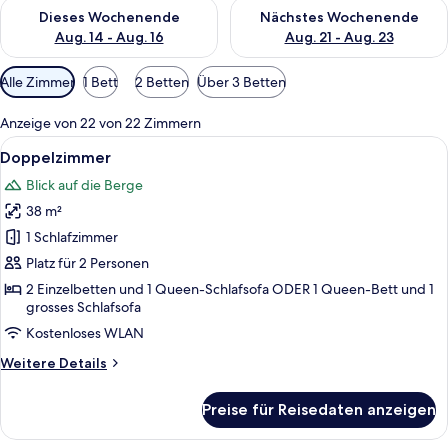
Überprüfe die Verfügbarkeit für dieses Wochenende, Aug. 14 -
Überprüfe die Verfügbarkeit f
Dieses Wochenende
Nächstes Wochenende
Aug. 14 - Aug. 16
Aug. 21 - Aug. 23
Verfügbare
Alle Zimmer
1 Bett
2 Betten
Über 3 Betten
Filter
für
Anzeige von 22 von 22 Zimmern
Zimmer
Alle
Zimmersafe, Schreibtisch, kostenlose
5
Doppelzimmer
Fotos
Blick auf die Berge
für
38 m²
Doppelzimmer
anzeigen
1 Schlafzimmer
Platz für 2 Personen
2 Einzelbetten und 1 Queen-Schlafsofa ODER 1 Queen-Bett und 1
grosses Schlafsofa
Kostenloses WLAN
Weitere
Weitere Details
Details
für
Preise für Reisedaten anzeigen
Doppelzimmer