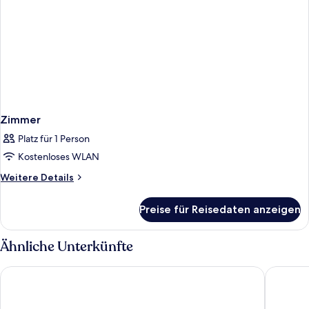
Zimmer
Platz für 1 Person
Kostenloses WLAN
Weitere
Weitere Details
Details
für
Preise für Reisedaten anzeigen
Zimmer
Ähnliche Unterkünfte
Hotel Bahía Calpe by Pierre & Vacances
Hotel Po