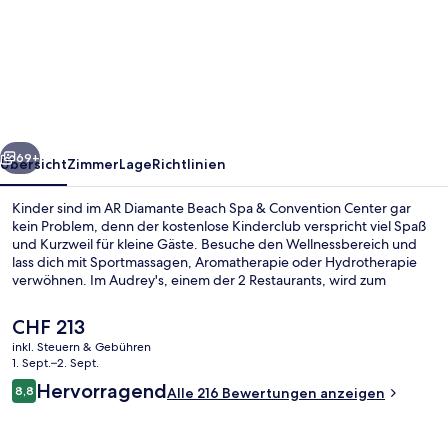
Diamante
Beach
Spa
&
Convention
rück
Weiter
Center
69+
Übersicht
Zimmer
Lage
Richtlinien
Kinder sind im AR Diamante Beach Spa & Convention Center gar
kein Problem, denn der kostenlose Kinderclub verspricht viel Spaß
und Kurzweil für kleine Gäste. Besuche den Wellnessbereich und
lass dich mit Sportmassagen, Aromatherapie oder Hydrotherapie
verwöhnen. Im Audrey's, einem der 2 Restaurants, wird zum
Mittagessen und Abendessen regionale Küche serviert. Ein
Außenpool, eine Bar/Lounge und ein Fitnesscenter gehören
Der
CHF 213
ebenfalls zum Angebot.
aktuelle
inkl. Steuern & Gebühren
Preis
1. Sept.–2. Sept.
Fassade der Unterkunft
beträgt
Bewertungen
Hervorragend
8,8
Alle 216 Bewertungen anzeigen
CHF 213.
8,8 von 10.