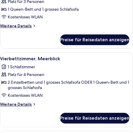
niño)
Platz für 3 Personen
Dreibettzimmer,
Meerblick
1 Queen-Bett und 1 grosses Schlafsofa
anzeigen
Kostenloses WLAN
Weitere
Weitere Details
Details
für
Preise für Reisedaten anzeigen
Dreibettzimmer,
Meerblick
Alle
Ein Hotelzimmer mit Bett, Schreibtisch
4
Vierbettzimmer, Meerblick
Fotos
1 Schlafzimmer
für
Platz für 4 Personen
Vierbettzimmer,
Meerblick
2 Einzelbetten und 1 grosses Schlafsofa ODER 1 Queen-Bett und 1
grosses Schlafsofa
anzeigen
Kostenloses WLAN
Weitere
Weitere Details
Details
für
Preise für Reisedaten anzeigen
Vierbettzimmer,
Meerblick
Zimmersafe, Schreibtisch, kostenlose