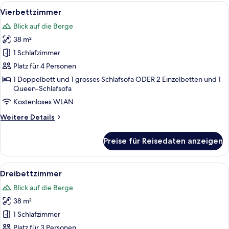
adultos
Alle
Zimmersafe, Schreibtisch, kostenlose
6
+
Vierbettzimmer
Fotos
1
Blick auf die Berge
niño)
für
38 m²
Vierbettzimmer
anzeigen
1 Schlafzimmer
Platz für 4 Personen
1 Doppelbett und 1 grosses Schlafsofa ODER 2 Einzelbetten und 1
Queen-Schlafsofa
Kostenloses WLAN
Weitere
Weitere Details
Details
für
Preise für Reisedaten anzeigen
Vierbettzimmer
Alle
Zimmersafe, Schreibtisch, kostenlose
5
Dreibettzimmer
Fotos
Blick auf die Berge
für
38 m²
Dreibettzimmer
anzeigen
1 Schlafzimmer
Platz für 3 Personen