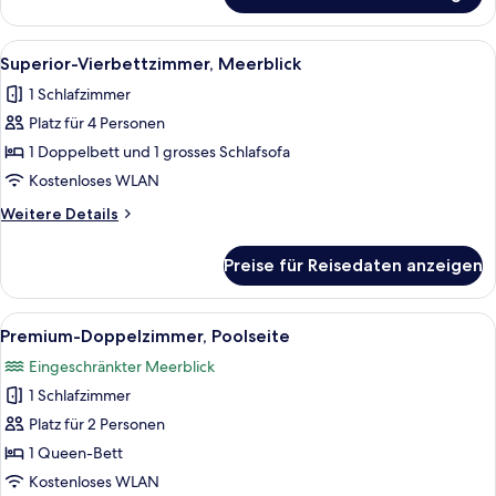
Dreibettzimmer,
Meerblick
Alle
Ein Hotelzimmer mit Bett, Schreibtisch
4
Superior-Vierbettzimmer, Meerblick
Fotos
1 Schlafzimmer
für
Platz für 4 Personen
Superior-
Vierbettzimmer,
1 Doppelbett und 1 grosses Schlafsofa
Meerblick
Kostenloses WLAN
anzeigen
Weitere
Weitere Details
Details
für
Preise für Reisedaten anzeigen
Superior-
Vierbettzimmer,
Meerblick
Alle
Eine Poolliege mit Blick auf die Stadt
5
Premium-Doppelzimmer, Poolseite
Fotos
Eingeschränkter Meerblick
für
1 Schlafzimmer
Premium-
Doppelzimmer,
Platz für 2 Personen
Poolseite
1 Queen-Bett
anzeigen
Kostenloses WLAN