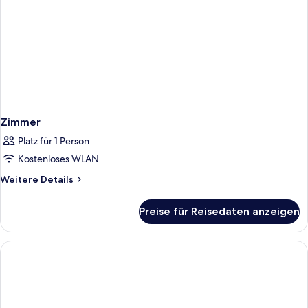
Zimmer
Platz für 1 Person
Kostenloses WLAN
Weitere
Weitere Details
Details
für
Preise für Reisedaten anzeigen
Zimmer