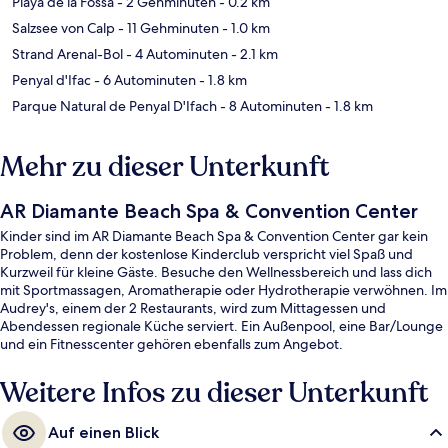
Playa de la Fossa
- 2 Gehminuten
- 0.2 km
Salzsee von Calp
- 11 Gehminuten
- 1.0 km
Strand Arenal-Bol
- 4 Autominuten
- 2.1 km
Penyal d'Ifac
- 6 Autominuten
- 1.8 km
Parque Natural de Penyal D'Ifach
- 8 Autominuten
- 1.8 km
Mehr zu dieser Unterkunft
AR Diamante Beach Spa & Convention Center
Kinder sind im AR Diamante Beach Spa & Convention Center gar kein
Problem, denn der kostenlose Kinderclub verspricht viel Spaß und
Kurzweil für kleine Gäste. Besuche den Wellnessbereich und lass dich
mit Sportmassagen, Aromatherapie oder Hydrotherapie verwöhnen. Im
Audrey's, einem der 2 Restaurants, wird zum Mittagessen und
Abendessen regionale Küche serviert. Ein Außenpool, eine Bar/Lounge
und ein Fitnesscenter gehören ebenfalls zum Angebot.
Weitere Infos zu dieser Unterkunft
Auf einen Blick