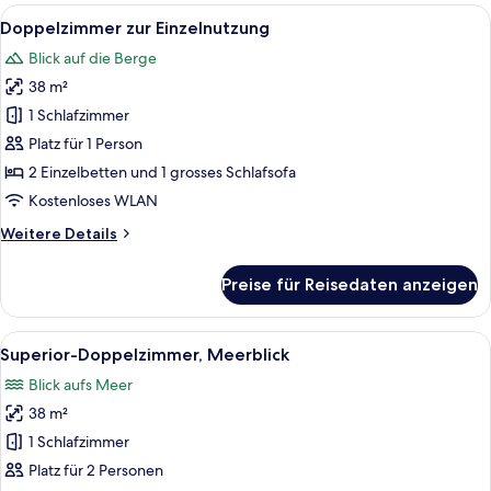
Alle
Zimmersafe, Schreibtisch, kostenlose
5
Doppelzimmer zur Einzelnutzung
Fotos
Blick auf die Berge
für
38 m²
Doppelzimmer
zur
1 Schlafzimmer
Einzelnutzung
Platz für 1 Person
anzeigen
2 Einzelbetten und 1 grosses Schlafsofa
Kostenloses WLAN
Weitere
Weitere Details
Details
für
Preise für Reisedaten anzeigen
Doppelzimmer
zur
Einzelnutzung
Alle
Ein Hotelzimmer mit Bett, Schreibtisch
4
Superior-Doppelzimmer, Meerblick
Fotos
Blick aufs Meer
für
38 m²
Superior-
Doppelzimmer,
1 Schlafzimmer
Meerblick
Platz für 2 Personen