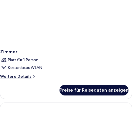
Zimmer
Platz für 1 Person
Kostenloses WLAN
Weitere
Weitere Details
Details
für
Preise für Reisedaten anzeigen
Zimmer