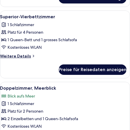
Dreibettzimmer
Alle
Ein Hotelzimmer mit Bett, Schreibtisch
5
Superior-Vierbettzimmer
Fotos
1 Schlafzimmer
für
Platz für 4 Personen
Superior-
Vierbettzimmer
1 Queen-Bett und 1 grosses Schlafsofa
anzeigen
Kostenloses WLAN
Weitere
Weitere Details
Details
für
Preise für Reisedaten anzeigen
Superior-
Vierbettzimmer
Alle
Ein Hotelzimmer mit Bett, Schreibtisch
4
Doppelzimmer, Meerblick
Fotos
Blick aufs Meer
für
1 Schlafzimmer
Doppelzimmer,
Meerblick
Platz für 2 Personen
anzeigen
2 Einzelbetten und 1 Queen-Schlafsofa
Kostenloses WLAN