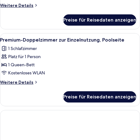
Weitere
Weitere Details
Details
für
Preise für Reisedaten anzeigen
Premium-
Doppelzimmer,
Poolseite
Alle
Eine Poolliege mit Blick auf die Stadt
5
Premium-Doppelzimmer zur Einzelnutzung, Poolseite
Fotos
1 Schlafzimmer
für
Platz für 1 Person
Premium-
Doppelzimmer
1 Queen-Bett
zur
Kostenloses WLAN
Einzelnutzung,
Weitere
Weitere Details
Poolseite
Details
anzeigen
für
Preise für Reisedaten anzeigen
Premium-
Doppelzimmer
zur
Einzelnutzung,
Poolseite