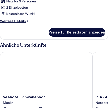
anzeigen
Platz für 3 Personen
2 Einzelbetten
Kostenloses WLAN
Weitere
Weitere Details
Details
für
Preise für Reisedaten anzeigen
Standard-
Suite
Ähnliche Unterkünfte
Seehotel Schwanenhof
PLAZA I
Seehotel
PLAZA
Seehotel Schwanenhof
PLAZA
Schwanenhof
INN
Moelln
Norders
Moelln
Schmök