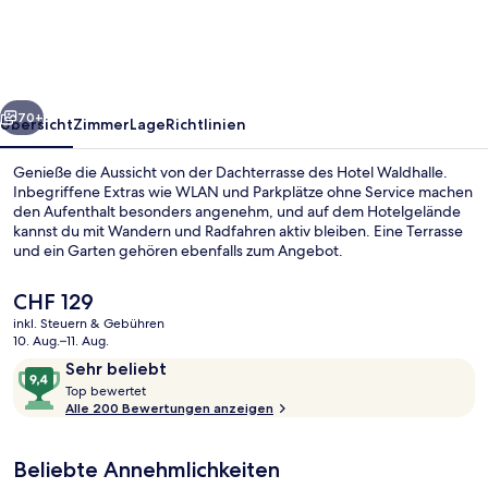
rück
Weiter
70+
Übersicht
Zimmer
Lage
Richtlinien
Genieße die Aussicht von der Dachterrasse des Hotel Waldhalle.
Inbegriffene Extras wie WLAN und Parkplätze ohne Service machen
den Aufenthalt besonders angenehm, und auf dem Hotelgelände
kannst du mit Wandern und Radfahren aktiv bleiben. Eine Terrasse
und ein Garten gehören ebenfalls zum Angebot.
Der
CHF 129
aktuelle
inkl. Steuern & Gebühren
Preis
10. Aug.–11. Aug.
Veranda
beträgt
Bewertungen
9,4
Sehr beliebt
CHF 129.
T
von
Top bewertet
o
Alle 200 Bewertungen anzeigen
10,
p
Sehr
beliebt
Beliebte Annehmlichkeiten
b
e