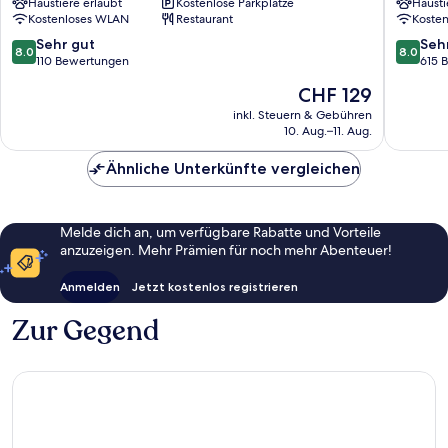
Haustiere erlaubt
Kostenlose Parkplätze
Hausti
Hof
Kostenloses WLAN
Restaurant
Koste
Norders
8.0
8.0
Sehr gut
Seh
8.0
8.0
von
von
110 Bewertungen
615 
10,
10,
Der
CHF 129
Sehr
Sehr
Preis
gut,
gut,
inkl. Steuern & Gebühren
beträgt
10. Aug.–11. Aug.
110
615
CHF 129
Bewertungen
Bewert
Ähnliche Unterkünfte vergleichen
Melde dich an, um verfügbare Rabatte und Vorteile
anzuzeigen. Mehr Prämien für noch mehr Abenteuer!
Anmelden
Jetzt kostenlos registrieren
Zur Gegend