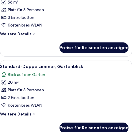
56 m²
Dreibettzimmer
anzeigen
Platz für 3 Personen
3 Einzelbetten
Kostenloses WLAN
Weitere
Weitere Details
Details
für
Preise für Reisedaten anzeigen
Dreibettzimmer
Alle
Standard-Doppelzimmer, Gartenblick
4
Standard-Doppelzimmer, Gartenblick
Fotos
Blick auf den Garten
für
20 m²
Standard-
Doppelzimmer,
Platz für 3 Personen
Gartenblick
2 Einzelbetten
anzeigen
Kostenloses WLAN
Weitere
Weitere Details
Details
für
Preise für Reisedaten anzeigen
Standard-