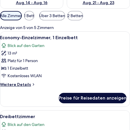
Aug. 14 - Aug. 16
Aug. 21 - Aug. 23
Verfügbare
Alle Zimmer
1 Bett
Über 3 Betten
2 Betten
Filter
für
Anzeige von 5 von 5 Zimmern
Zimmer
Alle
Ein kleines, ordentlich eingerichtete
9
Economy-Einzelzimmer, 1 Einzelbett
Fotos
Blick auf den Garten
für
13 m²
Economy-
Einzelzimmer,
Platz für 1 Person
1 Einzelbett
1 Einzelbett
anzeigen
Kostenloses WLAN
Weitere
Weitere Details
Details
für
Preise für Reisedaten anzeigen
Economy-
Einzelzimmer,
1 Einzelbett
Alle
Dreibettzimmer
19
Dreibettzimmer
Fotos
Blick auf den Garten
für