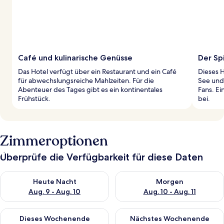
Café und kulinarische Genüsse
Der Sp
Das Hotel verfügt über ein Restaurant und ein Café
Dieses H
für abwechslungsreiche Mahlzeiten. Für die
See und
Abenteuer des Tages gibt es ein kontinentales
Fans. Ei
Frühstück.
bei.
Zimmeroptionen
Überprüfe die Verfügbarkeit für diese Daten
Überprüfe die Verfügbarkeit für heute Nacht, Aug. 9 - Aug. 10
Überprüfe die Verfügbarkeit fü
Heute Nacht
Morgen
Aug. 9 - Aug. 10
Aug. 10 - Aug. 11
Überprüfe die Verfügbarkeit für dieses Wochenende, Aug. 14 -
Überprüfe die Verfügbarkeit f
Dieses Wochenende
Nächstes Wochenende