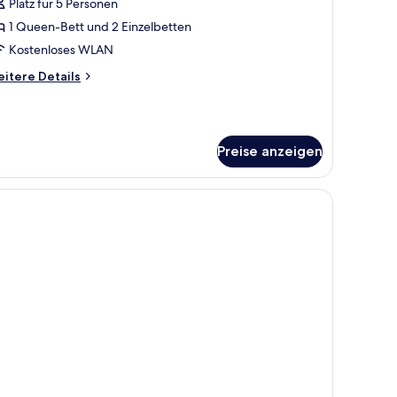
 Schlafzimmer
Platz für 5 Personen
nzeigen
1 Queen-Bett und 2 Einzelbetten
Kostenloses WLAN
itere
itere Details
tails
r
esidential-
ite,
Preise anzeigen
Schlafzimmer