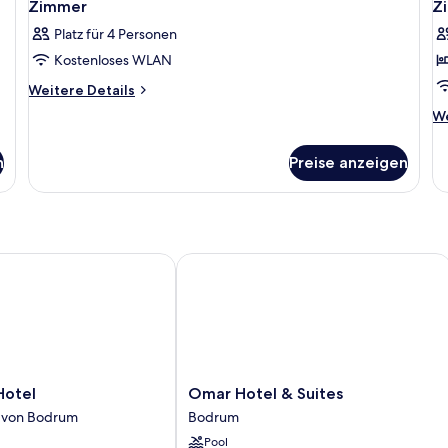
Zimmer
Z
Platz für 4 Personen
Kostenloses WLAN
Weitere
Weitere Details
Details
We
We
für
De
Zimmer
fü
n
Preise anzeigen
Z
tel
Omar Hotel & Suites
Omar
Hotel
Omar Hotel & Suites
Hotel
 von Bodrum
Bodrum
&
Pool
Suites