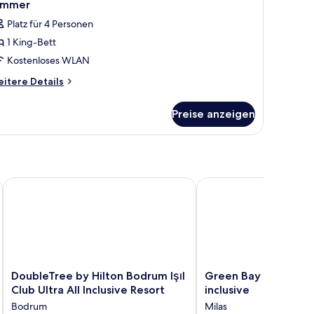
immer
Platz für 4 Personen
1 King-Bett
Kostenloses WLAN
itere
itere Details
tails
r
Preise anzeigen
immer
DoubleTree by Hilton Bodrum Işıl Club Ultra All Inclusive Reso
Green Bay Resort & Spa 
DoubleTree
Green
DoubleTree by Hilton Bodrum Işıl
Green Bay Resort & S
by
Bay
Club Ultra All Inclusive Resort
inclusive
Hilton
Resort
Bodrum
Milas
Bodrum
&