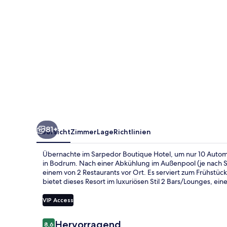
81+
Übersicht
Zimmer
Lage
Richtlinien
Übernachte im Sarpedor Boutique Hotel, um nur 10 Autom
in Bodrum. Nach einer Abkühlung im Außenpool (je nach S
einem von 2 Restaurants vor Ort. Es serviert zum Frühstüc
bietet dieses Resort im luxuriösen Stil 2 Bars/Lounges, ei
VIP Access
Bewertungen
Hervorragend
8,6