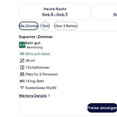
Überprüfe die Verfügbarkeit für heute Nacht, Aug. 8
Überprüfe die
Heute Nacht
Aug. 8 - Aug. 9
Au
Verfügbare
Alle Zimmer
1 Bett
Über 3 Betten
Filter
Alle
Ein Schlafzimmer mit einem gro
für
5
Superior-Zimmer
Fotos
Zimmer
Sehr gut
für
8.0
8.0 von 10
(1
1 Bewertung
Superior-
Bewertung)
Blick aufs Meer
Zimmer
35 m²
anzeigen
1 Schlafzimmer
Platz für 2 Personen
1 King-Bett
Kostenloses WLAN
Weitere
Weitere Details
Details
für
Preise anzeige
Superior-
Zimmer