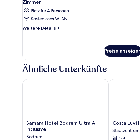
Zimmer
Platz für 4 Personen
Kostenloses WLAN
Weitere
Weitere Details
Details
für
Zimmer
Preise anzeige
Ähnliche Unterkünfte
Samara Hotel Bodrum Ultra All Inclusive
Costa Luvi Ho
Samara
Costa
Samara Hotel Bodrum Ultra All
Costa Luvi 
Hotel
Luvi
Inclusive
Stadtzentrum
Bodrum
Hotel
Bodrum
Pool
Ultra
Stadtzentrum