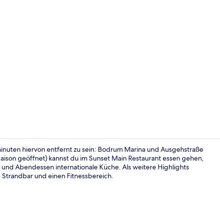
Video der U
inuten hiervon entfernt zu sein: Bodrum Marina und Ausgehstraße
aison geöffnet) kannst du im Sunset Main Restaurant essen gehen,
k und Abendessen internationale Küche. Als weitere Highlights
Privatstrand
ne Strandbar und einen Fitnessbereich.