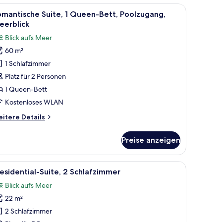
le
Romantische Suite, 1 Queen-Bett, Poolzugang
6
mantische Suite, 1 Queen-Bett, Poolzugang,
otos
eerblick
ür
Blick aufs Meer
omantische
60 m²
ite,
1 Schlafzimmer
ueen-
Platz für 2 Personen
ett,
1 Queen-Bett
oolzugang,
Kostenloses WLAN
eerblick
itere
itere Details
nzeigen
tails
r
Preise anzeigen
mantische
ite,
rnseher, einer Wand mit Steinakzenten und Blick ins Freie.
le
Presidential-Suite, 2 Schlafzimmer | Eigene K
6
ueen-
esidential-Suite, 2 Schlafzimmer
otos
tt,
Blick aufs Meer
olzugang,
ür
erblick
22 m²
residential-
ite,
2 Schlafzimmer