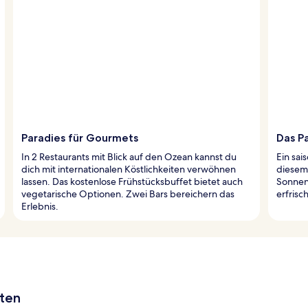
Paradies für Gourmets
Das P
In 2 Restaurants mit Blick auf den Ozean kannst du
Ein sai
dich mit internationalen Köstlichkeiten verwöhnen
diesem 
lassen. Das kostenlose Frühstücksbuffet bietet auch
Sonnen
vegetarische Optionen. Zwei Bars bereichern das
erfrisc
Erlebnis.
aten