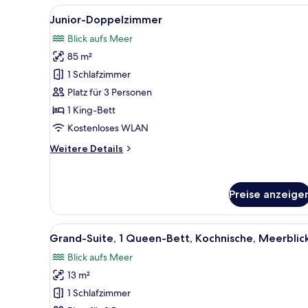
Alle
Junior-Doppelzimmer
9
Junior-Doppelzimmer
Fotos
Blick aufs Meer
für
85 m²
Junior-
Doppelzimmer
1 Schlafzimmer
anzeigen
Platz für 3 Personen
1 King-Bett
Kostenloses WLAN
Weitere
Weitere Details
Details
für
Junior-
Preise anzeige
Doppelzimmer
Alle
Grand-Suite, 1 Queen-Bett, Ko
5
Grand-Suite, 1 Queen-Bett, Kochnische, Meerblic
Fotos
Blick aufs Meer
für
13 m²
Grand-
Suite,
1 Schlafzimmer