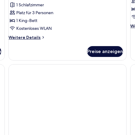
Room
2
1 Schlafzimmer
anzeigen
a
Platz für 3 Personen
1 King-Bett
We
We
Kostenloses WLAN
De
fü
Weitere
Weitere Details
Pr
Details
Su
für
n
Preise anzeigen
2 
Superior
Plus
Room