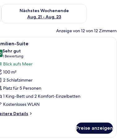
es Wochenende, Aug. 14 - Aug. 16.
Überprüfe die Verfügbarkeit für nächstes Wochenende, Aug. 2
Nächstes Wochenende
Aug. 21 - Aug. 23
Anzeige von 12 von 12 Zimmern
gel.
le
Familien-Suite
5
milien-Suite
otos
Sehr gut
ür
0
8.0 von 10
(1
1 Bewertung
amilien-
Bewertung)
Blick aufs Meer
uite
100 m²
nzeigen
2 Schlafzimmer
Platz für 5 Personen
1 King-Bett und 2 Komfort-Einzelbetten
Kostenloses WLAN
itere
itere Details
tails
r
Preise anzeigen
milien-
ite