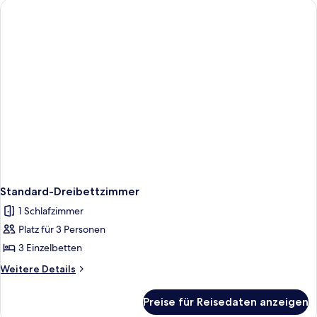
Standard-Dreibettzimmer
1 Schlafzimmer
Platz für 3 Personen
3 Einzelbetten
Weitere
Weitere Details
Details
für
Preise für Reisedaten anzeigen
Standard-