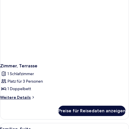
Zimmer, Terrasse
1 Schlafzimmer
Platz für 3 Personen
1 Doppelbett
Weitere
Weitere Details
Details
für
Preise für Reisedaten anzeigen
Zimmer,
Terrasse
Alle
Ein Hotelzimmer mit einem Bett, einer
1