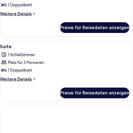
Kochnische
1 Doppelbett
anzeigen
Weitere
Weitere Details
Details
für
Preise für Reisedaten anzeigen
Zimmer,
Kochnische
Alle
Ein Hotelzimmer mit einem Bett, einer
1
Suite
Fotos
1 Schlafzimmer
für
Platz für 3 Personen
Suite
anzeigen
1 Doppelbett
Weitere
Weitere Details
Details
für
Preise für Reisedaten anzeigen
Suite