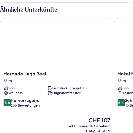
Dreibettzimmer
Ähnliche Unterkünfte
Herdade Lago Real
Hotel Mir
Herdade
Hotel
Herdade Lago Real
Hotel M
Lago
MiraVill
Mira
Mira
Real
Mira
Pool
Frühstück inbegriffen
Pool
Mira
Wellness
Flughafentransfer
Koste
8.8
8.4
Hervorragend
Seh
8.8
8.4
von
von
266 Bewertungen
46 B
10,
10,
Hervorragend,
Sehr
Der
CHF 107
266
gut,
Preis
inkl. Steuern & Gebühren
Bewertungen
46
beträgt
30. Aug.–31. Aug.
Bewert