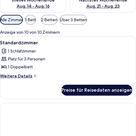
Dieses Wochenende
Nächstes Wochenende
Aug. 14 - Aug. 16
Aug. 21 - Aug. 23
Verfügbare
Alle Zimmer
1 Bett
2 Betten
Über 3 Betten
Filter
für
Anzeige von 10 von 10 Zimmern
Zimmer
Alle
Ein Schlafzimmer mit einem Bett, eine
1
Standardzimmer
Fotos
1 Schlafzimmer
für
Platz für 3 Personen
Standardzimmer
anzeigen
1 Doppelbett
Weitere
Weitere Details
Details
für
Preise für Reisedaten anzeigen
Standardzimmer