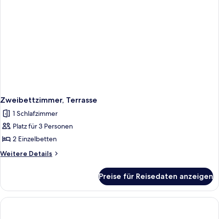
Zweibettzimmer, Terrasse
1 Schlafzimmer
Platz für 3 Personen
2 Einzelbetten
Weitere
Weitere Details
Details
für
Preise für Reisedaten anzeigen
Zweibettzimmer,
Terrasse