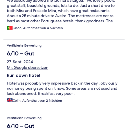
We absolutely adored the Quinta da Lagoa. Two lovely pools,
great staff, beautiful grounds, lots to do. Just a short drive to
both Mira and Praia de Mira, which have great restaurants.
About a 25 minute drive to Aveiro. The mattresses are not as
hard as most other Portuguese hotels, thank goodness. The
breakfast is as good as other Portuguese hotels we've been to:
Jason, Aufenthalt von 4 Nächten
consider it a good continental breakfast, while recognizing that
the hot portion isn't so... hot, lol. Overall, it was a wonderful stay.
I had stayed here alone two years previously, and had been
Verifizierte Bewertung
wanting to bring my wife since then. This time we both went,
and she loved it as much as I did. We'll definitely be coming
6/10 – Gut
back!
27. Sept. 2024
Mit Google übersetzen
Run down hotel
Hotel was probably very impressive back in the day , obviously
no money being spent on it now. Some areas are not used and
look abandoned. Breakfast very poor .
Colin, Aufenthalt von 2 Nächten
Verifizierte Bewertung
6/10 – Gut