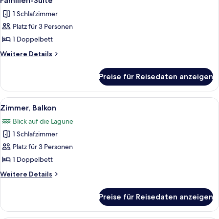
Familien-Suite
Fotos
1 Schlafzimmer
für
Platz für 3 Personen
Familien-
Suite
1 Doppelbett
anzeigen
Weitere
Weitere Details
Details
für
Preise für Reisedaten anzeigen
Familien-
Suite
Alle
Ein Schlafzimmer mit Bett, Schreibtisc
1
Zimmer, Balkon
Fotos
Blick auf die Lagune
für
1 Schlafzimmer
Zimmer,
Balkon
Platz für 3 Personen
anzeigen
1 Doppelbett
Weitere
Weitere Details
Details
für
Preise für Reisedaten anzeigen
Zimmer,
Balkon