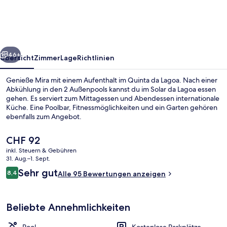
rück
Weiter
46+
Übersicht
Zimmer
Lage
Richtlinien
Genieße Mira mit einem Aufenthalt im Quinta da Lagoa. Nach einer
Abkühlung in den 2 Außenpools kannst du im Solar da Lagoa essen
gehen. Es serviert zum Mittagessen und Abendessen internationale
Küche. Eine Poolbar, Fitnessmöglichkeiten und ein Garten gehören
ebenfalls zum Angebot.
Der
CHF 92
aktuelle
inkl. Steuern & Gebühren
Preis
31. Aug.–1. Sept.
Aussenbereich
beträgt
Bewertungen
Sehr gut
8,4
Alle 95 Bewertungen anzeigen
CHF 92.
8,4 von 10.
Beliebte Annehmlichkeiten