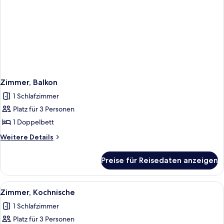
Zimmer, Balkon
1 Schlafzimmer
Platz für 3 Personen
1 Doppelbett
Weitere
Weitere Details
Details
für
Preise für Reisedaten anzeigen
Zimmer,
Balkon
Alle
Ein Schlafzimmer mit Bett, Schreibti
2
Zimmer, Kochnische
Fotos
1 Schlafzimmer
für
Platz für 3 Personen
Zimmer,