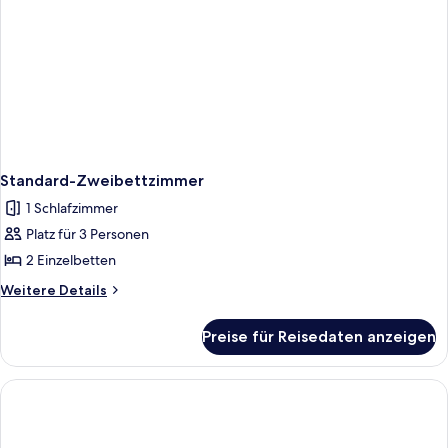
Standard-Zweibettzimmer
1 Schlafzimmer
Platz für 3 Personen
2 Einzelbetten
Weitere
Weitere Details
Details
für
Preise für Reisedaten anzeigen
Standard-
Zweibettzimmer