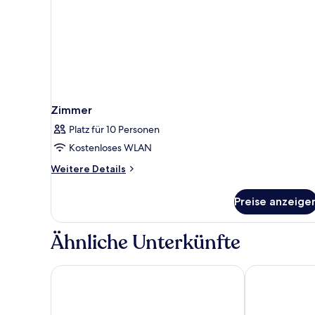
Zimmer
Platz für 10 Personen
Kostenloses WLAN
Weitere
Weitere Details
Details
für
Preise anzeige
Zimmer
Ähnliche Unterkünfte
Hotel Rice Bulevar
Hotel Abadía