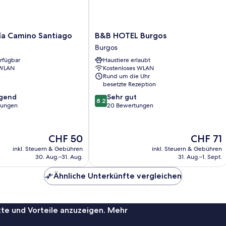
B&B
ía Camino Santiago
B&B HOTEL Burgos
HOTEL
Burgos
Burgos
erfügbar
Haustiere erlaubt
Burgos
 WLAN
Kostenloses WLAN
Rund um die Uhr
besetzte Rezeption
8.2
agend
Sehr gut
8.2
von
tungen
20 Bewertungen
10,
,
Sehr
gut,
Der
Der
CHF 50
CHF 71
20
Preis
Preis
inkl. Steuern & Gebühren
inkl. Steuern & Gebühren
Bewertungen
beträgt
beträgt
30. Aug.–31. Aug.
31. Aug.–1. Sept.
CHF 50
CHF 71
Ähnliche Unterkünfte vergleichen
te und Vorteile anzuzeigen. Mehr