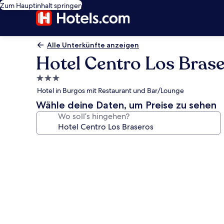
Zum Hauptinhalt springen
Alle Unterkünfte anzeigen
Hotel Centro Los Bras
3.0-
Sterne-
Hotel in Burgos mit Restaurant und Bar/Lounge
Unterkunft
Wähle deine Daten, um Preise zu sehen
Wo soll’s hingehen?
Fotogalerie
von
Hotel
Centro
Los
Braseros