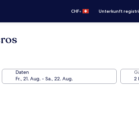
•
CHF
Unterkunft registr
eros
Daten
G