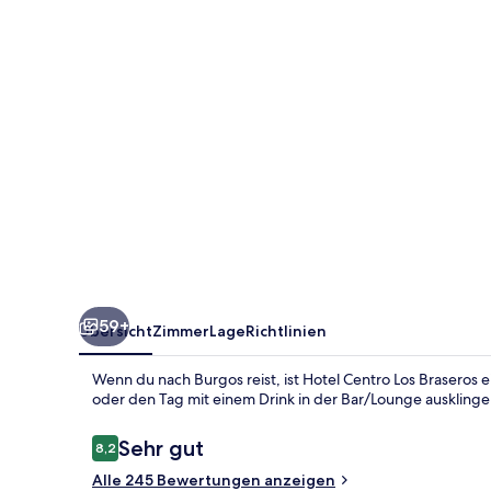
59+
Übersicht
Zimmer
Lage
Richtlinien
Wenn du nach Burgos reist, ist Hotel Centro Los Braseros
oder den Tag mit einem Drink in der Bar/Lounge ausklinge
Bewertungen
Sehr gut
8,2
8,2 von 10.
Alle 245 Bewertungen anzeigen