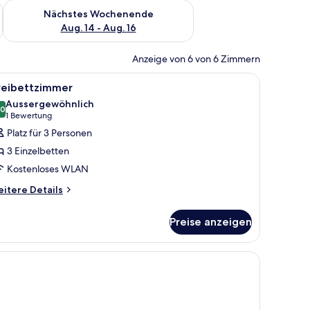
es Wochenende, Aug. 7 - Aug. 9.
Überprüfe die Verfügbarkeit für nächstes Wochenende, Aug. 1
Nächstes Wochenende
Aug. 14 - Aug. 16
Anzeige von 6 von 6 Zimmern
 Bett, einer Wandleuchte und einem dekorativen Schrank.
le
Ein Badezimmer mit weißem Waschbecken, ein
2
reibettzimmer
otos
Aussergewöhnlich
ür
.0
10.0 von 10
(1
1 Bewertung
reibettzimmer
Bewertung)
Platz für 3 Personen
nzeigen
3 Einzelbetten
Kostenloses WLAN
itere
itere Details
tails
r
Preise anzeigen
eibettzimmer