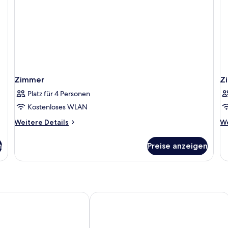
Zimmer
Z
Platz für 4 Personen
Kostenloses WLAN
Weitere
We
Weitere Details
We
Details
De
für
fü
n
Preise anzeigen
Zimmer
Z
 Camino Santiago
B&B HOTEL Burgos