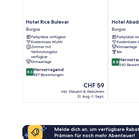
Hotel
Hotel
Hotel Rice Bulevar
Hotel Abad
Rice
Abadía
Burgos
Burgos
Bulevar
Camino
Parkplätze verfügbar
Parkplätze v
Burgos
Santiago
Kostenloses WLAN
Kostenloses
Burgos
Zimmer mit
Klimaanlage
Verbindungstür
Bar
verfügbar
8.8
Hervorr
Klimaanlage
8.8
von
290 Bewer
8.6
Hervorragend
10,
8.6
von
887 Bewertungen
Hervorragend
10,
290
Der
CHF 59
Hervorragend,
Bewertungen
Preis
887
inkl. Steuern & Gebühren
beträgt
31. Aug.–1. Sept.
Bewertungen
CHF 59
Melde dich an, um verfügbare Rabat
Prämien für noch mehr Abenteuer!