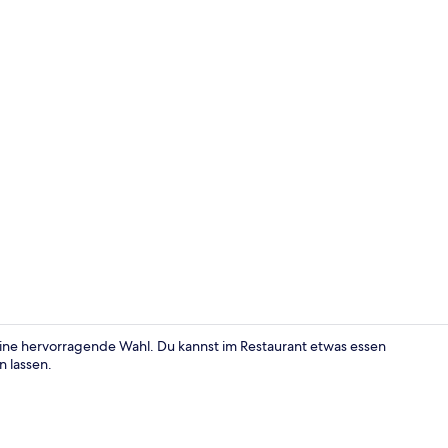
Bar (in der 
 eine hervorragende Wahl. Du kannst im Restaurant etwas essen
n lassen.
Schreibtisch