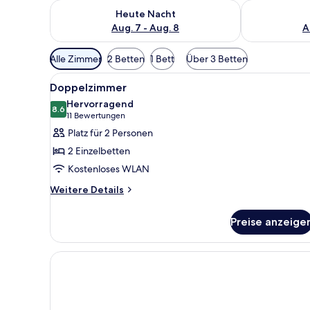
Überprüfe die Verfügbarkeit für heute Nacht, Aug. 7
Überprüfe die
Heute Nacht
Aug. 7 - Aug. 8
A
Verfügbare
Alle Zimmer
2 Betten
1 Bett
Über 3 Betten
Filter
Alle
Ein modernes Schlafzimmer mi
für
8
Doppelzimmer
Fotos
Zimmer
Hervorragend
für
8.6
8.6 von 10
(11
11 Bewertungen
Doppelzimmer
Bewertungen)
Platz für 2 Personen
anzeigen
2 Einzelbetten
Kostenloses WLAN
Weitere
Weitere Details
Details
für
Preise anzeige
Doppelzimmer