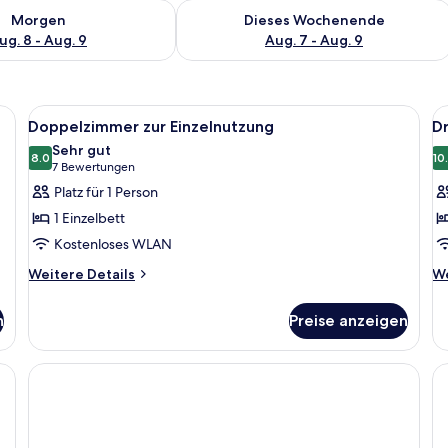
 - Aug. 8.
 Verfügbarkeit für morgen, Aug. 8 - Aug. 9.
Überprüfe die Verfügbarkeit für dies
Morgen
Dieses Wochenende
ug. 8 - Aug. 9
Aug. 7 - Aug. 9
t einem Bett, einer Wandleuchte und einem dekorativen Schrank.
Alle
Ein modernes Schlafzimmer mit einem
Al
8
Doppelzimmer zur Einzelnutzung
D
Fotos
F
Sehr gut
für
8.0
f
10
8.0 von 10
(7
7 Bewertungen
Doppelzimmer
D
Bewertungen)
Platz für 1 Person
zur
a
1 Einzelbett
Einzelnutzung
Kostenloses WLAN
anzeigen
Weitere
We
Weitere Details
We
Details
De
für
fü
n
Preise anzeigen
Doppelzimmer
Dr
zur
Einzelnutzung