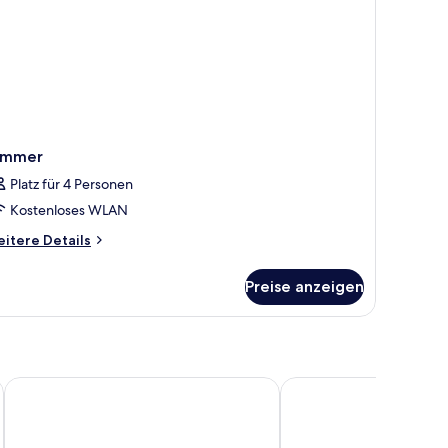
immer
Platz für 4 Personen
Kostenloses WLAN
itere
itere Details
tails
r
Preise anzeigen
immer
Abba Burgos Hotel
Hotel Rice Reyes Catól