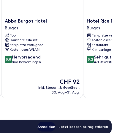
Abba
Hotel
Abba Burgos Hotel
Hotel Rice Reyes Cat
Burgos
Rice
Burgos
Burgos
Hotel
Reyes
Pool
Parkplätze verfügbar
Burgos
Católicos
Haustiere erlaubt
Kostenloses WLAN
Burgos
Parkplätze verfügbar
Restaurant
Kostenloses WLAN
Klimaanlage
8.8
8.2
Hervorragend
Sehr gut
8.8
8.2
von
von
866 Bewertungen
471 Bewertungen
10,
10,
Hervorragend,
Sehr
866
gut,
Der
CHF 92
Bewertungen
471
Preis
inkl. Steuern & Gebühren
inkl. S
Bewertungen
beträgt
30. Aug.–31. Aug.
CHF 92
Anmelden
Jetzt kostenlos registrieren