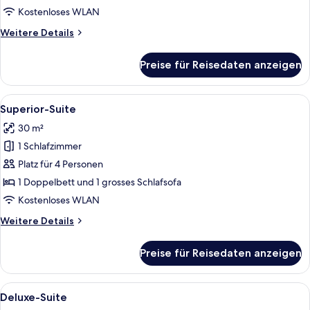
Kostenloses WLAN
Weitere
Weitere Details
Details
für
Preise für Reisedaten anzeigen
Junior-
Suite
Alle
Ein Hotelzimmer mit einem großen Bett,
16
Superior-Suite
Fotos
30 m²
für
1 Schlafzimmer
Superior-
Suite
Platz für 4 Personen
anzeigen
1 Doppelbett und 1 grosses Schlafsofa
Kostenloses WLAN
Weitere
Weitere Details
Details
für
Preise für Reisedaten anzeigen
Superior-
Suite
Alle
Deluxe-Suite
19
Deluxe-Suite
Fotos