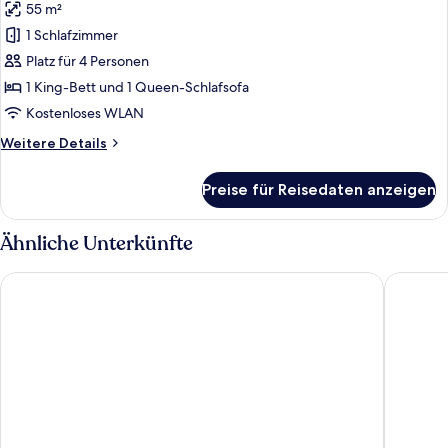
55 m²
für
1 Schlafzimmer
Deluxe-
Suite
Platz für 4 Personen
anzeigen
1 King-Bett und 1 Queen-Schlafsofa
Kostenloses WLAN
Weitere
Weitere Details
Details
für
Preise für Reisedaten anzeigen
Deluxe-
Suite
Ähnliche Unterkünfte
Hotel Berlin, Berlin, a member of Radisson Individuals
URBAN L