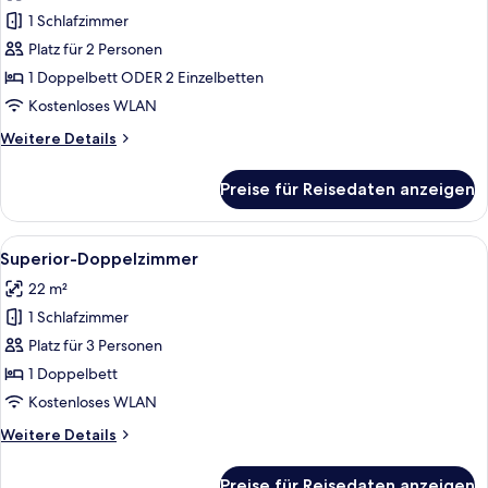
für
1 Schlafzimmer
Standard-
Doppelzimmer
Platz für 2 Personen
anzeigen
1 Doppelbett ODER 2 Einzelbetten
Kostenloses WLAN
Weitere
Weitere Details
Details
für
Preise für Reisedaten anzeigen
Standard-
Doppelzimmer
Alle
Ein Hotelzimmer mit Bett, Fernseher,
14
Superior-Doppelzimmer
Fotos
22 m²
für
1 Schlafzimmer
Superior-
Doppelzimmer
Platz für 3 Personen
anzeigen
1 Doppelbett
Kostenloses WLAN
Weitere
Weitere Details
Details
für
Preise für Reisedaten anzeigen