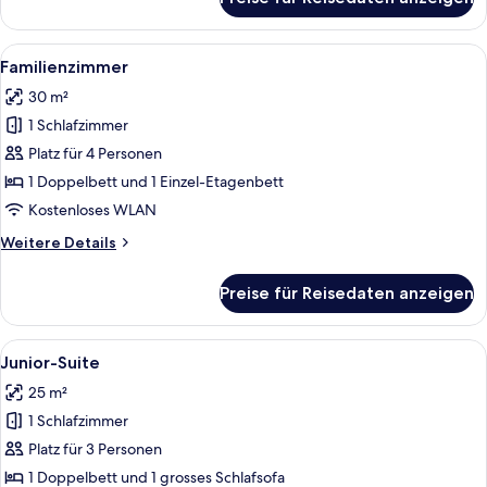
Superior-
Doppelzimmer
Alle
Ein Hotelzimmer mit Etagenbetten, ei
5
Familienzimmer
Fotos
30 m²
für
1 Schlafzimmer
Familienzimmer
anzeigen
Platz für 4 Personen
1 Doppelbett und 1 Einzel-Etagenbett
Kostenloses WLAN
Weitere
Weitere Details
Details
für
Preise für Reisedaten anzeigen
Familienzimmer
Alle
Ein Hotelzimmer mit Bett, zwei Nachtt
11
Junior-Suite
Fotos
25 m²
für
1 Schlafzimmer
Junior-
Suite
Platz für 3 Personen
anzeigen
1 Doppelbett und 1 grosses Schlafsofa