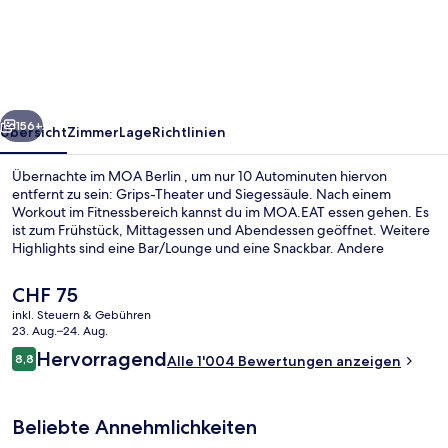
rück
Weiter
156+
Übersicht
Zimmer
Lage
Richtlinien
Übernachte im MOA Berlin , um nur 10 Autominuten hiervon
entfernt zu sein: Grips-Theater und Siegessäule. Nach einem
Workout im Fitnessbereich kannst du im MOA.EAT essen gehen. Es
ist zum Frühstück, Mittagessen und Abendessen geöffnet. Weitere
Highlights sind eine Bar/Lounge und eine Snackbar. Andere
Reisende lieben das hilfsbereite Personal und den
Allgemeinzustand. Die öffentlichen Verkehrsmittel sind nur einen
Der
CHF 75
kurzen Fußmarsch entfernt: Zur U-Bahnhof Birkenstraße sind es 2
aktuelle
inkl. Steuern & Gebühren
Minuten und zur Station Westhafen 7 Minuten.
Preis
23. Aug.–24. Aug.
Tägliches Frühstücksbuffet gegen Ge
beträgt
Bewertungen
Hervorragend
8,8
Alle 1'004 Bewertungen anzeigen
CHF 75.
8,8 von 10.
Beliebte Annehmlichkeiten