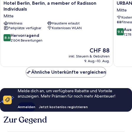
Hotel
URBAN
Hotel Berlin, Berlin, a member of Radisson
URBAN 
Berlin,
LOFT
Individuals
Mitte
Berlin,
Berlin
Mitte
Koste
a
Mitte
Fitnes
member
Wellness
Haustiere erlaubt
Parkplätze verfügbar
Kostenloses WLAN
of
9.4
Aus
9.4
Radisson
von
1’27
8.6
Hervorragend
8.6
Individuals
10,
von
2’604 Bewertungen
Mitte
Ausserg
10,
Der
CHF 88
1’278
Hervorragend,
Preis
Bewert
2’604
inkl. Steuern & Gebühren
beträgt
9. Aug.–10. Aug.
Bewertungen
CHF 88
Ähnliche Unterkünfte vergleichen
Melde dich an, um verfügbare Rabatte und Vorteile
anzuzeigen. Mehr Prämien für noch mehr Abenteuer!
Anmelden
Jetzt kostenlos registrieren
Zur Gegend