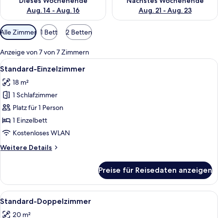
Dieses Wochenende
Nächstes Wochenende
Aug. 14 - Aug. 16
Aug. 21 - Aug. 23
Verfügbare
Alle Zimmer
1 Bett
2 Betten
Filter
für
Anzeige von 7 von 7 Zimmern
Zimmer
Alle
Ein Hotelzimmer mit Bett, Sessel, ein
9
Standard-Einzelzimmer
Fotos
18 m²
für
1 Schlafzimmer
Standard-
Einzelzimmer
Platz für 1 Person
anzeigen
1 Einzelbett
Kostenloses WLAN
Weitere
Weitere Details
Details
für
Preise für Reisedaten anzeigen
Standard-
Einzelzimmer
Alle
Ein Hotelzimmer mit einem großen Bet
13
Standard-Doppelzimmer
Fotos
20 m²