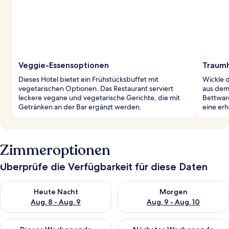
Veggie-Essensoptionen
Traumh
Dieses Hotel bietet ein Frühstücksbuffet mit
Wickle 
vegetarischen Optionen. Das Restaurant serviert
aus dem
leckere vegane und vegetarische Gerichte, die mit
Bettwar
Getränken an der Bar ergänzt werden.
eine er
Zimmeroptionen
Überprüfe die Verfügbarkeit für diese Daten
Überprüfe die Verfügbarkeit für heute Nacht, Aug. 8 - Aug. 9.
Überprüfe die Verfügbarkeit f
Heute Nacht
Morgen
Aug. 8 - Aug. 9
Aug. 9 - Aug. 10
Überprüfe die Verfügbarkeit für dieses Wochenende, Aug. 14 -
Überprüfe die Verfügbarkeit f