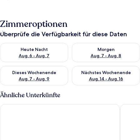
Zimmeroptionen
Überprüfe die Verfügbarkeit für diese Daten
Überprüfe die Verfügbarkeit für heute Nacht, Aug. 6 - Aug. 7.
Überprüfe die Verfügbarkeit f
Heute Nacht
Morgen
Aug. 6 - Aug. 7
Aug. 7 - Aug. 8
Überprüfe die Verfügbarkeit für dieses Wochenende, Aug. 7 - 
Überprüfe die Verfügbarkeit f
Dieses Wochenende
Nächstes Wochenende
Aug. 7 - Aug. 9
Aug. 14 - Aug. 16
Ähnliche Unterkünfte
The Westfield
The Was