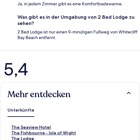
Ja, in jedem Zimmer gibt es eine Komfortbadewanne.
Was gibt es in der Umgebung von 2 Bed Lodge zu
sehen?
2 Bed Lodge ist nur einen 9-minütigen Fußweg von Whitecliff
Bay Beach entfernt.
Bewertungen
5,4
Mehr entdecken
Unterkünfte
L
The Seaview Hotel
i
L
The Fishbourne - Isle of Wight
n
i
L
The Lodge