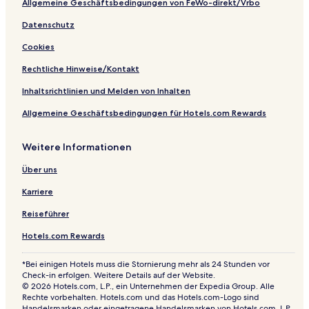
t
n
g
o
r
Allgemeine Geschäftsbedingungen von FeWo-direkt/Vrbo
a
-
I
w
k
l
S
n
n
Datenschutz
i
e
n
Cookies
t
a
s
y
f
Rechtliche Hinweise/Kontakt
r
o
Inhaltsrichtlinien und Melden von Inhalten
n
t
Allgemeine Geschäftsbedingungen für Hotels.com Rewards
Weitere Informationen
Über uns
Karriere
Reiseführer
Hotels.com Rewards
*Bei einigen Hotels muss die Stornierung mehr als 24 Stunden vor
Check-in erfolgen. Weitere Details auf der Website.
© 2026 Hotels.com, L.P., ein Unternehmen der Expedia Group. Alle
Rechte vorbehalten. Hotels.com und das Hotels.com-Logo sind
Handelsmarken oder eingetragene Handelsmarken von Hotels.com, L.P.