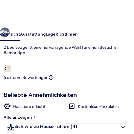
rück
Weiter
9+
Übersicht
Ausstattung
Lage
Richtlinien
2 Bed Lodge ist eine hervorragende Wahl für einen Besuch in
Bembridge.
Bewertungen
5,4
5,4 von 10.
6 externe Bewertungen
Beliebte Annehmlichkeiten
Ferienhütte | Speisen
Haustiere erlaubt
Kostenlose Parkplätze
Alle anzeigen
Sich wie zu Hause fühlen
(4)