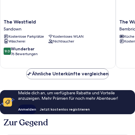
The
The
The Westfield
The W
Westfield
Wash
Sandown
Bembri
Sandown
House
Kostenlose Parkplätze
Kostenloses WLAN
Küche
Bembri
Wäscherei
Nichtraucher
Kosten
9.0
Wunderbar
9.0
von
76 Bewertungen
10,
Wunderbar,
76
Ähnliche Unterkünfte vergleichen
Bewertungen
Melde dich an, um verfügbare Rabatte und Vorteile
anzuzeigen. Mehr Prämien für noch mehr Abenteuer!
Anmelden
Jetzt kostenlos registrieren
Zur Gegend