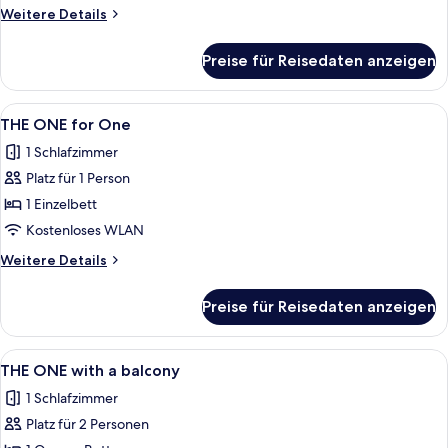
Weitere
Weitere Details
Details
für
Preise für Reisedaten anzeigen
SPECIAL
ONE
Alle
Ein Hotelzimmer mit Bett, Schreibtis
5
THE ONE for One
Fotos
1 Schlafzimmer
für
Platz für 1 Person
THE
ONE
1 Einzelbett
for
Kostenloses WLAN
One
Weitere
Weitere Details
anzeigen
Details
für
Preise für Reisedaten anzeigen
THE
ONE
for
Alle
Ein Hotelzimmer mit einer gepolstert
8
One
THE ONE with a balcony
Fotos
1 Schlafzimmer
für
Platz für 2 Personen
THE