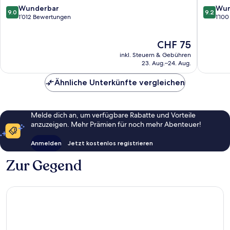
by
9.0
9.2
Wunderbar
Wun
9.0
9.2
IHG
von
von
1’012 Bewertungen
1’10
Mitte
10,
10,
Wunderbar,
Wunder
Der
CHF 75
1’012
1’100
Preis
Bewertungen
Bewert
inkl. Steuern & Gebühren
beträgt
23. Aug.–24. Aug.
CHF 75
Ähnliche Unterkünfte vergleichen
Melde dich an, um verfügbare Rabatte und Vorteile
anzuzeigen. Mehr Prämien für noch mehr Abenteuer!
Anmelden
Jetzt kostenlos registrieren
Zur Gegend