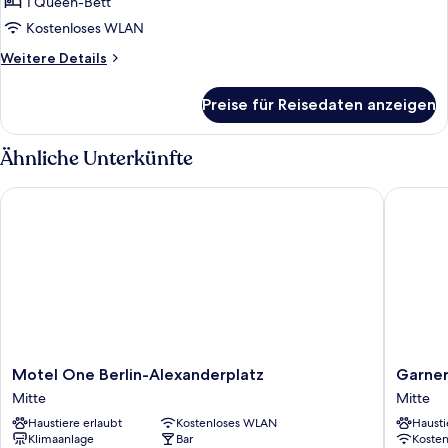
ONE
1 Queen-Bett
with
Kostenloses WLAN
a
Weitere
Weitere Details
balcony
Details
anzeigen
für
Preise für Reisedaten anzeigen
THE
ONE
with
Ähnliche Unterkünfte
a
balcony
Motel One Berlin-Alexanderplatz
Garner H
Motel
Garner
Motel One Berlin-Alexanderplatz
Garner
One
Hotel
Mitte
Mitte
Berlin-
Berlin
Haustiere erlaubt
Kostenloses WLAN
Hausti
Alexanderplatz
-
Klimaanlage
Bar
Koste
Mitte
Mitte