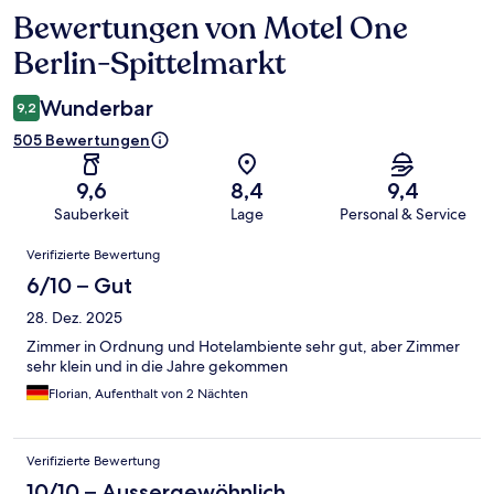
Bewertungen von Motel One
Bewertungen
Berlin-Spittelmarkt
Wunderbar
9,2
505 Bewertungen
9,6
8,4
9,4
Sauberkeit
Lage
Personal & Service
Bewertungen
Verifizierte Bewertung
6/10 – Gut
28. Dez. 2025
Zimmer in Ordnung und Hotelambiente sehr gut, aber Zimmer
sehr klein und in die Jahre gekommen
Florian, Aufenthalt von 2 Nächten
Verifizierte Bewertung
10/10 – Aussergewöhnlich