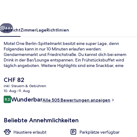
Spittelmarkt
rück
Weiter
44+
Übersicht
Zimmer
Lage
Richtlinien
Motel One Berlin-Spittelmarkt besitzt eine super Lage, denn
Folgendes kann in nur 10 Minuten erlaufen werden:
Gendarmenmarkt und Friedrichstraße. Du kannst dich bei einem
Drink in der Bar/Lounge entspannen. Ein Frühstücksbuffet wird
täglich angeboten. Weitere Highlights sind eine Snackbar, eine
Terrasse und ein Garten. Andere Reisende haben viel Gutes über
das hilfsbereite Personal zu berichten. Die Unterkunft ist nur einen
Der
CHF 82
kurzen Fußmarsch von den öffentlichen Verkehrsmitteln entfernt:
aktuelle
inkl. Steuern & Gebühren
Bis zur U-Bahn sind es wenige Schritte (U-Bahnhof Spittelmarkt)
Preis
10. Aug.–11. Aug.
bzw. 5 Minuten (U-Bahnhof Hausvogteiplatz).
Bar (in der Unterkunft)
beträgt
Bewertungen
Wunderbar
9,2
Alle 505 Bewertungen anzeigen
CHF 82.
9,2 von 10.
Beliebte Annehmlichkeiten
Haustiere erlaubt
Parkplätze verfügbar