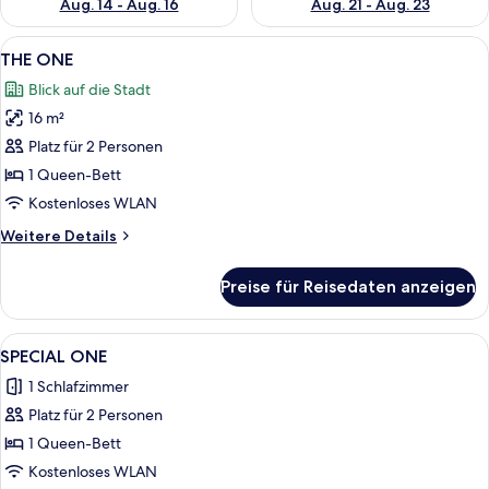
Aug. 14 - Aug. 16
Aug. 21 - Aug. 23
Alle
Ein Detailaufnahme eines türkisfarbene
4
THE ONE
Fotos
Blick auf die Stadt
für
16 m²
THE
ONE
Platz für 2 Personen
anzeigen
1 Queen-Bett
Kostenloses WLAN
Weitere
Weitere Details
Details
für
Preise für Reisedaten anzeigen
THE
ONE
Alle
Ein Hotelzimmer mit einer gepolsterte
7
SPECIAL ONE
Fotos
1 Schlafzimmer
für
Platz für 2 Personen
SPECIAL
ONE
1 Queen-Bett
anzeigen
Kostenloses WLAN