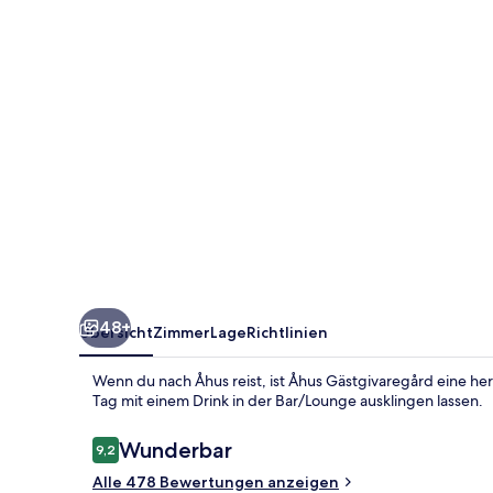
48+
Übersicht
Zimmer
Lage
Richtlinien
Wenn du nach Åhus reist, ist Åhus Gästgivaregård eine h
Tag mit einem Drink in der Bar/Lounge ausklingen lassen.
Bewertungen
Wunderbar
9,2
9,2 von 10.
Alle 478 Bewertungen anzeigen