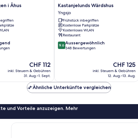
Kastanjelunds
gen i Åhus
Kastanjelunds Wärdshus
Wärdshus
Yngsjo
Yngsjo
egriffen
Frühstück inbegriffen
arkplätze
Kostenlose Parkplätze
 WLAN
Kostenloses WLAN
Restaurant
9.6
agend
Aussergewöhnlich
9.6
von
ungen
348 Bewertungen
10,
,
Aussergewöhnlich,
Der
Der
CHF 112
CHF 125
348
Preis
Preis
Bewertungen
inkl. Steuern & Gebühren
inkl. Steuern & Gebühren
beträgt
beträgt
31. Aug.–1. Sept.
12. Aug.–13. Aug.
CHF 112
CHF 125
Ähnliche Unterkünfte vergleichen
te und Vorteile anzuzeigen. Mehr