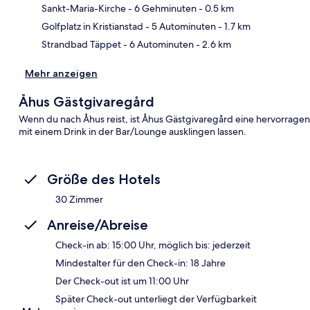
Kar
Sankt-Maria-Kirche
- 6 Gehminuten
- 0.5 km
Golfplatz in Kristianstad
- 5 Autominuten
- 1.7 km
Strandbad Täppet
- 6 Autominuten
- 2.6 km
Mehr anzeigen
Åhus Gästgivaregård
Wenn du nach Åhus reist, ist Åhus Gästgivaregård eine hervorrage
mit einem Drink in der Bar/Lounge ausklingen lassen.
Größe des Hotels
30 Zimmer
Anreise/Abreise
Check-in ab: 15:00 Uhr, möglich bis: jederzeit
Mindestalter für den Check-in: 18 Jahre
Der Check-out ist um 11:00 Uhr
Später Check-out unterliegt der Verfügbarkeit