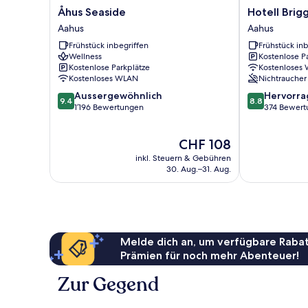
Åhus
Hotell
Åhus Seaside
Hotell Brig
Seaside
Briggen
Aahus
Aahus
Aahus
i
Frühstück inbegriffen
Frühstück inb
Åhus
Wellness
Kostenlose P
Aahus
Kostenlose Parkplätze
Kostenloses
Kostenloses WLAN
Nichtraucher
9.4
8.8
Aussergewöhnlich
Hervorr
9.4
8.8
von
von
1’196 Bewertungen
374 Bewert
10,
10,
Aussergewöhnlich,
Hervorragend
Der
CHF 108
1’196
374
Preis
Bewertungen
Bewertungen
inkl. Steuern & Gebühren
beträgt
30. Aug.–31. Aug.
CHF 108
Melde dich an, um verfügbare Rabat
Prämien für noch mehr Abenteuer!
Zur Gegend