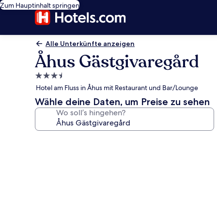
Zum Hauptinhalt springen
Alle Unterkünfte anzeigen
Åhus Gästgivaregård
3.5-
Sterne-
Hotel am Fluss in Åhus mit Restaurant und Bar/Lounge
Unterkunft
Wähle deine Daten, um Preise zu sehen
Wo soll’s hingehen?
Fotogalerie
von
Åhus
Gästgivaregård