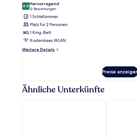
Fotos
Hervorragend
für
8.8
8.8 von 10
(12
12 Bewertungen
Double
Bewertungen)
1 Schlafzimmer
Room
Platz für 2 Personen
Etage
1 King-Bett
anzeigen
Kostenloses WLAN
Weitere
Weitere Details
Details
für
Double
Room
Preise anzeige
Etage
Ähnliche Unterkünfte
Åhus Seaside
Hotell Brigge