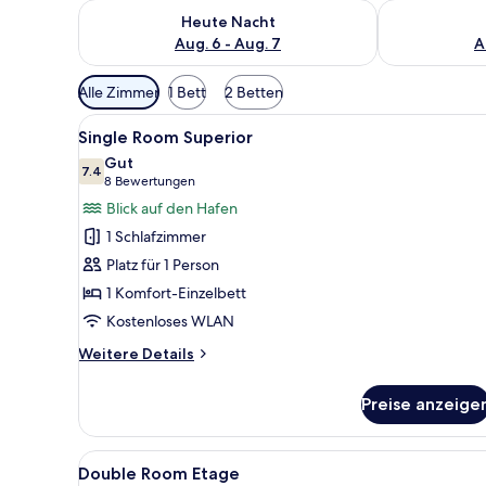
Überprüfe die Verfügbarkeit für heute Nacht, Aug. 6
Überprüfe die
Heute Nacht
Aug. 6 - Aug. 7
A
Verfügbare
Alle Zimmer
1 Bett
2 Betten
Filter
Alle
Ein ordentlich bezogenes Bett
für
2
Single Room Superior
Fotos
Zimmer
Gut
für
7.4
7.4 von 10
(8
8 Bewertungen
Single
Bewertungen)
Blick auf den Hafen
Room
1 Schlafzimmer
Superior
Platz für 1 Person
anzeigen
1 Komfort-Einzelbett
Kostenloses WLAN
Weitere
Weitere Details
Details
für
Preise anzeige
Single
Room
Superior
Alle
Ein Zimmer mit einem Bett, ei
4
Double Room Etage