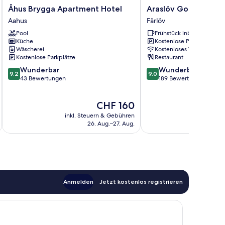
Åhus
Araslöv
Åhus Brygga Apartment Hotel
Araslöv Golf & Resor
Brygga
Golf
Aahus
Färlöv
Apartment
&
Pool
Frühstück inbegriffen
Hotel
Resort
Küche
Kostenlose Parkplätze
Aahus
Färlöv
Wäscherei
Kostenloses WLAN
Kostenlose Parkplätze
Restaurant
9.2
9.0
Wunderbar
Wunderbar
9.2
9.0
von
von
43 Bewertungen
189 Bewertungen
10,
10,
Wunderbar,
Wunderbar,
Der
CHF 160
43
189
Preis
Bewertungen
Bewertungen
inkl. Steuern & Gebühren
inkl. S
beträgt
26. Aug.–27. Aug.
CHF 160
Anmelden
Jetzt kostenlos registrieren