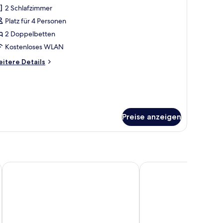
otos
2 Schlafzimmer
ür
Platz für 4 Personen
enthouse
nzeigen
2 Doppelbetten
Kostenloses WLAN
itere
itere Details
tails
r
nthouse
Preise anzeigen
Åhus Brygga Apartment Hotel
Araslöv Golf & Resort