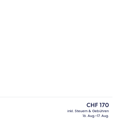
ch
Penthouse
Der
CHF 170
aktuelle
inkl. Steuern & Gebühren
Preis
16. Aug.–17. Aug.
 Superior
Fassade der Unterkunft
beträgt
CHF 170.