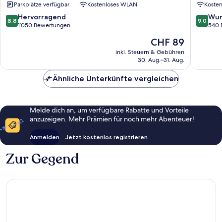
Parkplätze verfügbar
Kostenloses WLAN
Koste
Mitte
Böttche
Hambur
8.8
9.0
Hervorragend
Wun
8.8
9.0
Mitte
von
von
1’050 Bewertungen
540 
10,
10,
Der
CHF 89
Hervorragend,
Wunder
Preis
1’050
540
inkl. Steuern & Gebühren
beträgt
30. Aug.–31. Aug.
Bewertungen
Bewert
CHF 89
Ähnliche Unterkünfte vergleichen
Melde dich an, um verfügbare Rabatte und Vorteile
anzuzeigen. Mehr Prämien für noch mehr Abenteuer!
Anmelden
Jetzt kostenlos registrieren
Zur Gegend