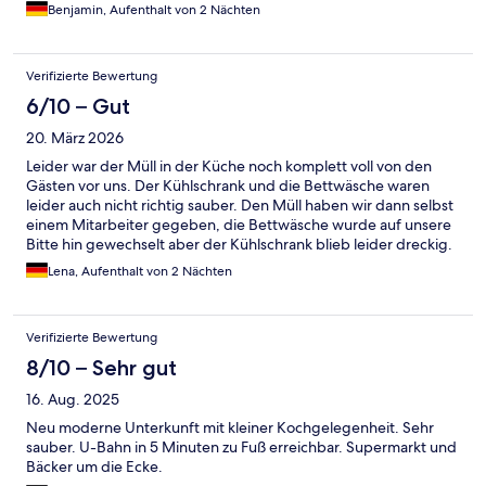
Benjamin, Aufenthalt von 2 Nächten
Verifizierte Bewertung
6/10 – Gut
20. März 2026
Leider war der Müll in der Küche noch komplett voll von den
Gästen vor uns. Der Kühlschrank und die Bettwäsche waren
leider auch nicht richtig sauber. Den Müll haben wir dann selbst
einem Mitarbeiter gegeben, die Bettwäsche wurde auf unsere
Bitte hin gewechselt aber der Kühlschrank blieb leider dreckig.
Die Sauberkeit im Bad war jedoch gut!
Lena, Aufenthalt von 2 Nächten
Verifizierte Bewertung
8/10 – Sehr gut
16. Aug. 2025
Neu moderne Unterkunft mit kleiner Kochgelegenheit. Sehr
sauber. U-Bahn in 5 Minuten zu Fuß erreichbar. Supermarkt und
Bäcker um die Ecke.