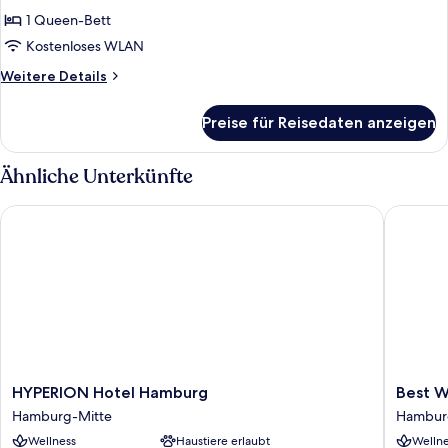
für
1 Queen-Bett
Apartment
anzeigen
Kostenloses WLAN
Weitere
Weitere Details
Details
für
Preise für Reisedaten anzeigen
Apartment
Ähnliche Unterkünfte
HYPERION Hotel Hamburg
Best Wes
HYPERION
Best
HYPERION Hotel Hamburg
Best W
Hotel
Western
Hamburg-Mitte
Hambur
Hamburg
Plus
Wellness
Haustiere erlaubt
Wellne
Hamburg-
Hotel