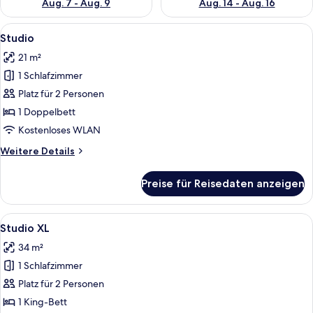
Aug. 7 - Aug. 9
Aug. 14 - Aug. 16
Alle
Ein modernes Hotelzimmer mit Bett, e
5
Studio
Fotos
21 m²
für
1 Schlafzimmer
Studio
anzeigen
Platz für 2 Personen
1 Doppelbett
Kostenloses WLAN
Weitere
Weitere Details
Details
für
Preise für Reisedaten anzeigen
Studio
Alle
Ein modernes Hotelzimmer mit einem Be
7
Studio XL
Fotos
34 m²
für
1 Schlafzimmer
Studio
XL
Platz für 2 Personen
anzeigen
1 King-Bett