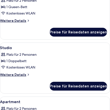
Platz für 2 Personen
für
1 Queen-Bett
Studio
XL
Kostenloses WLAN
anzeigen
Weitere
Weitere Details
Details
für
Preise für Reisedaten anzeigen
Studio
XL
Alle
Schreibtisch, kostenloses WLAN, Bett
5
Studio
Fotos
Platz für 2 Personen
für
1 Doppelbett
Studio
anzeigen
Kostenloses WLAN
Weitere
Weitere Details
Details
für
Preise für Reisedaten anzeigen
Studio
Alle
Schreibtisch, kostenloses WLAN, Bett
8
Apartment
Fotos
Platz für 2 Personen