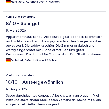
Hans-Jörg, Aufenthalt von 4 Nächten
Verifizierte Bewertung
8/10 – Sehr gut
8. März 2026
Appartmenthaus ist neu. Alles läuft digital, aber das ist praktisch
und nicht störend. Vom Design, gerade in den Gängen wirkt es
etwas steril. Die Lobby ist schön. Die Zimmer praktisch und
wertig eingerichtet mit Grohe Armaturen und guter
Küchenzeile. Das Bett ist für 2 etwas klein. Den Stadtteil Hamm
fand ich jetzt nicht so toll, aber auch nicht gefährlich. Viele
Dr. Isabel, Aufenthalt von 2 Nächten
Mehrfamilienhausriegel, aber keine Hochhäuser. Zimmer war
schön ruhig. Total praktisch ist ein langes geöffneter Rewe und
die gute Erreichbarkeit mit der U2, ca 5min zu Fuss.
Verifizierte Bewertung
10/10 – Aussergewöhnlich
16. Aug. 2025
Super durchdachtes Konzept. Alles da, was man braucht. Viel
Platz und ausreichend Steckdosen vorhanden. Küche mit allem
ausgestattet. Betten hervorragend