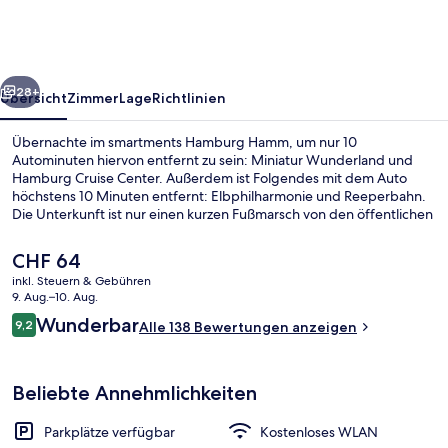
rück
Weiter
28+
Übersicht
Zimmer
Lage
Richtlinien
Übernachte im smartments Hamburg Hamm, um nur 10
Autominuten hiervon entfernt zu sein: Miniatur Wunderland und
Hamburg Cruise Center. Außerdem ist Folgendes mit dem Auto
höchstens 10 Minuten entfernt: Elbphilharmonie und Reeperbahn.
Die Unterkunft ist nur einen kurzen Fußmarsch von den öffentlichen
Verkehrsmitteln entfernt: Zur U-Bahn läuft man 6 Minuten (U-
Bahnhof Hammer Kirche) bzw. 8 Minuten (U-Bahnhof Burgstraße).
Der
CHF 64
aktuelle
inkl. Steuern & Gebühren
Preis
9. Aug.–10. Aug.
Lobby
beträgt
Bewertungen
Wunderbar
9,2
Alle 138 Bewertungen anzeigen
CHF 64.
9,2 von 10.
Beliebte Annehmlichkeiten
Parkplätze verfügbar
Kostenloses WLAN