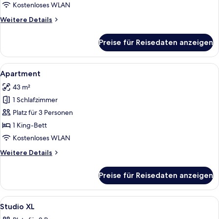
Kostenloses WLAN
Weitere
Weitere Details
Details
für
Preise für Reisedaten anzeigen
Studio
XL
Alle
Ein modernes Schlafzimmer mit Bett, 
8
Apartment
Fotos
43 m²
für
1 Schlafzimmer
Apartment
anzeigen
Platz für 3 Personen
1 King-Bett
Kostenloses WLAN
Weitere
Weitere Details
Details
für
Preise für Reisedaten anzeigen
Apartment
Alle
Schreibtisch, kostenloses WLAN, Bett
7
Studio XL
Fotos