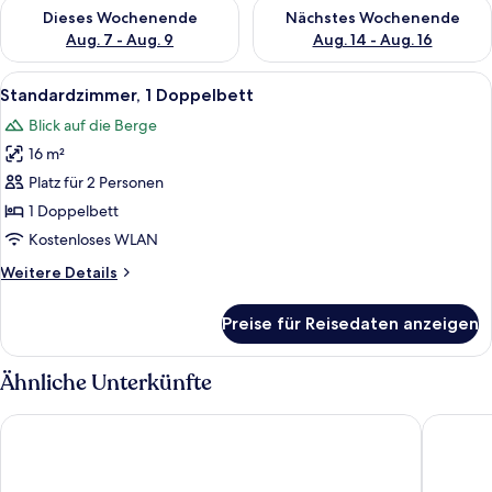
Überprüfe die Verfügbarkeit für dieses Wochenende, Aug. 7 - 
Überprüfe die Verfügbarkeit f
Dieses Wochenende
Nächstes Wochenende
Aug. 7 - Aug. 9
Aug. 14 - Aug. 16
Alle
Ein Hotelzimmer mit einem Bett, einem
4
Standardzimmer, 1 Doppelbett
Fotos
Blick auf die Berge
für
16 m²
Standardzimmer,
1
Platz für 2 Personen
Doppelbett
1 Doppelbett
anzeigen
Kostenloses WLAN
Weitere
Weitere Details
Details
für
Preise für Reisedaten anzeigen
Standardzimmer,
1
Doppelbett
Ähnliche Unterkünfte
Hôtel du Cheval Blanc - City Center
Hotel D 