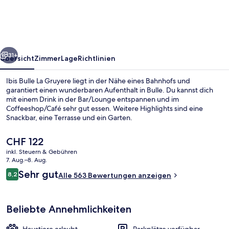
Gruyere
rück
Weiter
31+
Übersicht
Zimmer
Lage
Richtlinien
Ibis Bulle La Gruyere liegt in der Nähe eines Bahnhofs und
garantiert einen wunderbaren Aufenthalt in Bulle. Du kannst dich
mit einem Drink in der Bar/Lounge entspannen und im
Coffeeshop/Café sehr gut essen. Weitere Highlights sind eine
Snackbar, eine Terrasse und ein Garten.
Der
CHF 122
aktuelle
inkl. Steuern & Gebühren
Preis
7. Aug.–8. Aug.
Aussenbereich
beträgt
Bewertungen
Sehr gut
8,2
Alle 563 Bewertungen anzeigen
CHF 122.
8,2 von 10.
Beliebte Annehmlichkeiten