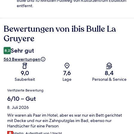
Bulle und 10 Minuten Fußweg von Kulturzentrum Ebullition
entfernt.
Bewertungen von ibis Bulle La
Bewertungen
Gruyere
Sehr gut
8,2
563 Bewertungen
9,0
7,6
8,4
Sauberkeit
Lage
Personal & Service
Bewertungen
Verifizierte Bewertung
6/10 – Gut
8. Juli 2026
Wir waren als Paar im Hotel, aber es war nur ein Bett gerichtet
mit Decke und nur ein Zahnputzglas im Bad, ebenso nur
Handtücher für eine Person
Martin, Aufenthalt von 1 Nacht