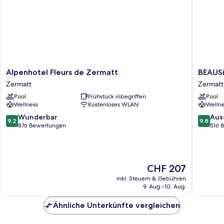
Alpenhotel
BEAUSi
Alpenhotel Fleurs de Zermatt
BEAUS
Fleurs
Zermatt
Zermatt
Zermatt
de
Zermatt
Pool
Frühstück inbegriffen
Pool
Zermatt
Wellness
Kostenloses WLAN
Wellne
Zermatt
9.2
9.8
Wunderbar
Aus
9.2
9.8
von
von
876 Bewertungen
516 
10,
10,
Wunderbar,
Ausserg
876
516
Bewertungen
Bewert
Der
CHF 207
Preis
inkl. Steuern & Gebühren
beträgt
9. Aug.–10. Aug.
CHF 207
Ähnliche Unterkünfte vergleichen