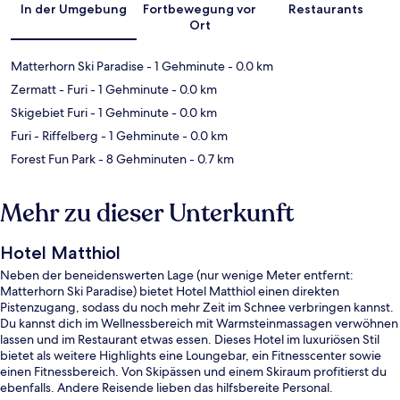
In der Umgebung
Fortbewegung vor
Restaurants
Ort
Matterhorn Ski Paradise
- 1 Gehminute
- 0.0 km
Zermatt - Furi
- 1 Gehminute
- 0.0 km
Skigebiet Furi
- 1 Gehminute
- 0.0 km
Furi - Riffelberg
- 1 Gehminute
- 0.0 km
Forest Fun Park
- 8 Gehminuten
- 0.7 km
Mehr zu dieser Unterkunft
Hotel Matthiol
Neben der beneidenswerten Lage (nur wenige Meter entfernt:
Matterhorn Ski Paradise) bietet Hotel Matthiol einen direkten
Pistenzugang, sodass du noch mehr Zeit im Schnee verbringen kannst.
Du kannst dich im Wellnessbereich mit Warmsteinmassagen verwöhnen
lassen und im Restaurant etwas essen. Dieses Hotel im luxuriösen Stil
bietet als weitere Highlights eine Loungebar, ein Fitnesscenter sowie
einen Fitnessbereich. Von Skipässen und einem Skiraum profitierst du
ebenfalls. Andere Reisende lieben das hilfsbereite Personal.