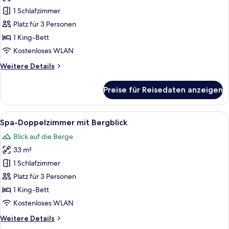
Doppelzimmer
1 Schlafzimmer
anzeigen
Platz für 3 Personen
1 King-Bett
Kostenloses WLAN
Weitere
Weitere Details
Details
für
Preise für Reisedaten anzeigen
Deluxe-
Doppelzimmer
Alle
Ein Schlafzimmer mit einem großen Be
11
Spa-Doppelzimmer mit Bergblick
Fotos
Blick auf die Berge
für
33 m²
Spa-
Doppelzimmer
1 Schlafzimmer
mit
Platz für 3 Personen
Bergblick
1 King-Bett
anzeigen
Kostenloses WLAN
Weitere
Weitere Details
Details