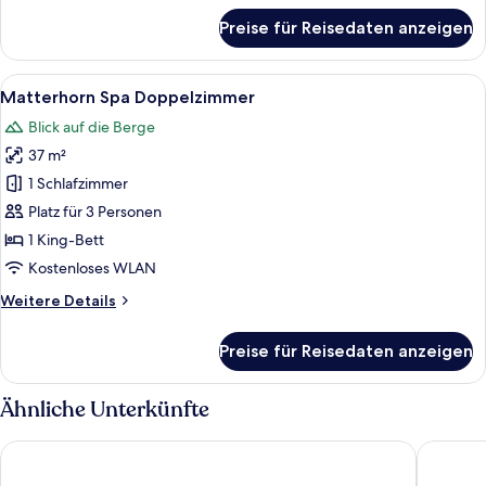
für
Preise für Reisedaten anzeigen
Spa-
Doppelzimmer
mit
Alle
Ein modernes Hotelzimmer mit einem g
19
Bergblick
Matterhorn Spa Doppelzimmer
Fotos
Blick auf die Berge
für
37 m²
Matterhorn
Spa
1 Schlafzimmer
Doppelzimmer
Platz für 3 Personen
anzeigen
1 King-Bett
Kostenloses WLAN
Weitere
Weitere Details
Details
für
Preise für Reisedaten anzeigen
Matterhorn
Spa
Doppelzimmer
Ähnliche Unterkünfte
Alpenhotel Fleurs de Zermatt
BEAUSiT