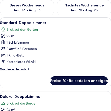
Überprüfe die Verfügbarkeit für dieses Wochenende, Aug. 14 -
Überprüfe die Verfügbarkeit f
Dieses Wochenende
Nächstes Wochenende
Aug. 14 - Aug. 16
Aug. 21 - Aug. 23
Alle
Ein Schlafzimmer mit einem großen Be
11
Standard-Doppelzimmer
Fotos
Blick auf den Garten
für
22 m²
Standard-
Doppelzimmer
1 Schlafzimmer
anzeigen
Platz für 3 Personen
1 King-Bett
Kostenloses WLAN
Weitere
Weitere Details
Details
für
Preise für Reisedaten anzeigen
Standard-
Doppelzimmer
Alle
Ein modernes Hotelzimmer mit einem gr
10
Deluxe-Doppelzimmer
Fotos
Blick auf die Berge
für
24 m²
Deluxe-