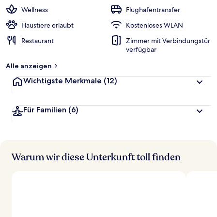
w
Wellness
Flughafentransfer
e
r
Haustiere erlaubt
Kostenloses WLAN
t
Restaurant
Zimmer mit Verbindungstür
e
verfügbar
t
Alle anzeigen
Wichtigste Merkmale
(12)
Für Familien
(6)
Warum wir diese Unterkunft toll finden