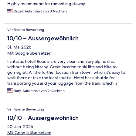
Highly recommend for romantic getaway
Guzel, Aufenthalt von 3 Nächten
Verifizierte Bewertung
10/10 – Aussergewöhnlich
31. Mai 2026
Mit Google übersetzen
Fantastic hotel! Rooms are very clean and very alpine chic
without being kitschy. Great location to ski lifts and hike to
gornegrat. A little further location from town, which it’s easy to
walk there or take the local shuttle. Hotel has a shuttle for
transporting you and your luggage from the train, which is
super helpful. Breakfast is wonderful! Loved Zermatt. All in all a
Gary, Aufenthalt von 2 Nächten
truly wonderful stay!
Verifizierte Bewertung
10/10 – Aussergewöhnlich
20. Jan. 2026
Mit Google übersetzen