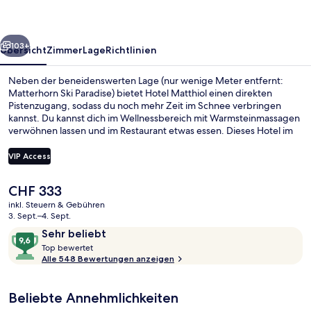
rück
Weiter
103+
Übersicht
Zimmer
Lage
Richtlinien
Neben der beneidenswerten Lage (nur wenige Meter entfernt:
Matterhorn Ski Paradise) bietet Hotel Matthiol einen direkten
Pistenzugang, sodass du noch mehr Zeit im Schnee verbringen
kannst. Du kannst dich im Wellnessbereich mit Warmsteinmassagen
verwöhnen lassen und im Restaurant etwas essen. Dieses Hotel im
luxuriösen Stil bietet als weitere Highlights eine Loungebar, ein
Fitnesscenter sowie einen Fitnessbereich. Von Skipässen und einem
VIP Access
Skiraum profitierst du ebenfalls. Andere Reisende lieben das
hilfsbereite Personal.
Der
CHF 333
Aussenbereich
aktuelle
inkl. Steuern & Gebühren
Preis
3. Sept.–4. Sept.
beträgt
Bewertungen
9,6
Sehr beliebt
CHF 333.
T
von
Top bewertet
o
Alle 548 Bewertungen anzeigen
10,
p
Sehr
beliebt
Beliebte Annehmlichkeiten
b
e