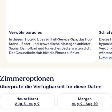
Verwöhnparadies
Schlafe
In diesem Hotel gibt es ein Full-Service-Spa, das Hot-
Dieses H
Stone-, Sport- und schwedische Massagen anbietet.
hypoall
Sauna, Dampfbad und türkisches Bad erwarten dich.
Verdunk
Der Gesundheitsclub hält die Fitness auf Kurs.
während
Luxus s
Zimmeroptionen
Überprüfe die Verfügbarkeit für diese Daten
Überprüfe die Verfügbarkeit für heute Nacht, Aug. 8 - Aug. 9.
Überprüfe die Verfügbarkeit f
Heute Nacht
Morgen
Aug. 8 - Aug. 9
Aug. 9 - Aug. 10